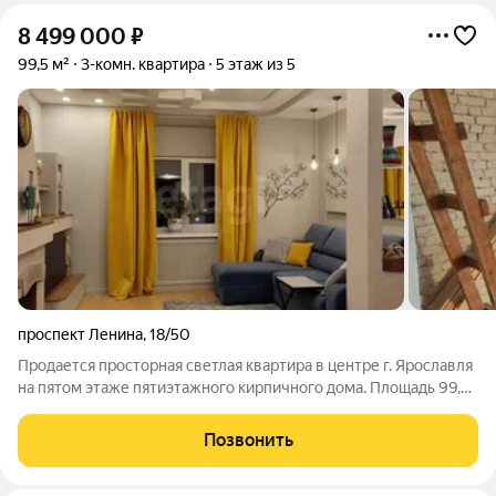
8 499 000
₽
99,5 м²
3-комн. квартира
5 этаж из 5
проспект Ленина
,
18/50
Продается просторная светлая квартира в центре г. Ярославля
на пятом этаже пятиэтажного кирпичного дома. Площадь 99,5
кв.м. Квартира подготовлена к ремонту, снесены внутренние
перегородки, можно сделать перепланировку на свой вкус, не
Позвонить
переплачивая за