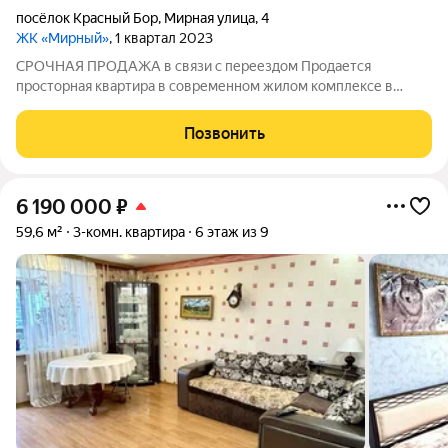
посёлок Красный Бор
,
Мирная улица
,
4
ЖК «Мирный»
, 1 квартал 2023
СРОЧНАЯ ПРОДАЖА в связи с переездом Продается
просторная квартира в современном жилом комплексе в
центральной части Заволжского района. Объект находится на
этапе завершения ремонта: выполнена чистовая отделка с
Позвонить
качественными материалами, остались
6 190 000
₽
59,6 м²
3-комн. квартира
6 этаж из 9