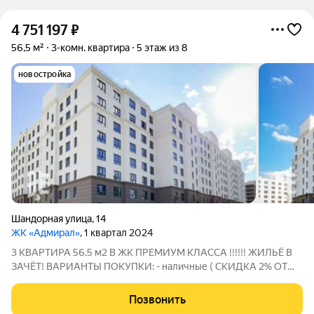
4 751 197
₽
56,5 м²
3-комн. квартира
5 этаж из 8
новостройка
Шандорная улица
,
14
ЖК «Адмирал»
, 1 квартал 2024
3 КВАРТИРА 56.5 м2 В ЖК ПРЕМИУМ КЛАССА !!!!!! ЖИЛЬЁ В
ЗАЧЁТ! ВАРИАНТЫ ПОКУПКИ: - наличные ( СКИДКА 2% ОТ
СТОИМОСТИ)! - льготная ипотека - сертификаты ВСЕ
КВАРТИРЫ С ОТДЕЛКОЙ ПОД КЛЮЧ !!! Что входит в отделку:
Позвонить
- ламинат - декоративная штукатурка на