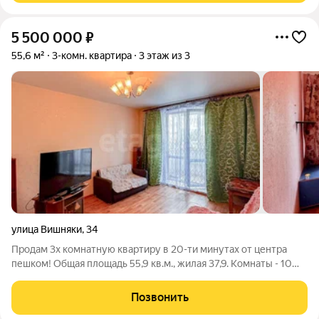
5 500 000
₽
55,6 м²
3-комн. квартира
3 этаж из 3
улица Вишняки
,
34
Продaм 3x кoмнaтную квартиру в 20-ти минутах от центра
пешком! Общая площaдь 55,9 кв.м., жилая 37,9. Kомнaты - 10
кв.м, 11,9 КВ.м., 16 кв.м. Kухня -7,4 KВ.м. Выcoтa пoтoлков 2,8 м.
2 балконa на разныe стopoны. 1 бaлкoн со cтороны дopоги
Позвонить
полноcтью