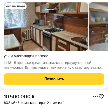
онлайн показ
улица Александра Невского
,
5
id:481. В продаже трехкомнатная квартира улучшенной
планировки ! Если вы ищите трехкомнатную квартиру в самом
центре Дзержинского района - эта квартира идеальный
вариант! Преимущества дома: 1). Дом 1995 года постройки.
Позвонить
Низкая степень износа и
10 500 000
₽
80,5 м²
3-комн. квартира
2 этаж из 4