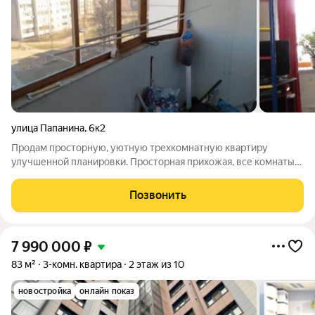
улица Папанина
,
6к2
Продам просторную, уютную трехкомнатную квартиру
улучшенной планировки. Просторная прихожая, все комнаты
изолированные (19/14,3/13,6 м2), две застекленные лоджии на
разные стороны, большой совмещенный санузел и гостевой с/
Позвонить
у. Счетчики на газ и воду
7 990 000
₽
83 м²
3-комн. квартира
2 этаж из 10
новостройка
онлайн показ