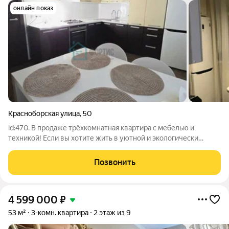
онлайн показ
Красноборская улица
,
50
id:470. В продаже трёхкомнатная квартира с мебелью и
техникой! Если вы хотите жить в уютной и экологически
чистой локации, при этом иметь всю необходимую для жизни
инфраструктуру в шаговой доступности от дома, эта квартира
Позвонить
идеальный вариант!
4 599 000
₽
53 м²
3-комн. квартира
2 этаж из 9