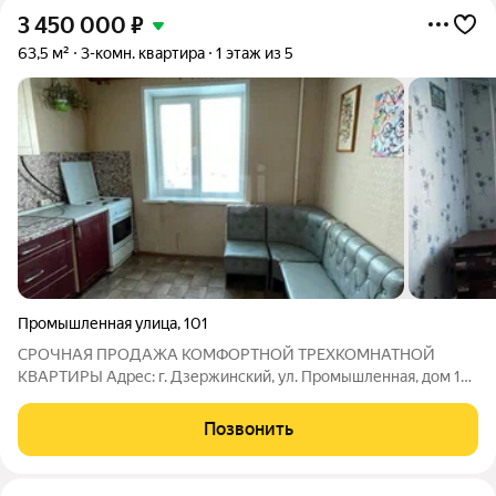
3 450 000
₽
63,5 м²
3-комн. квартира
1 этаж из 5
Промышленная улица
,
101
СРОЧНАЯ ПРОДАЖА КОМФОРТНОЙ ТРЕХКОМНАТНОЙ
КВАРТИРЫ Адрес: г. Дзержинский, ул. Промышленная, дом 101
Идеальное предложение для тех, кто ценит простор и уют!
Основные характеристики: - Год постройки: 1991 - Этаж: 1
Позвонить
высокий этаж из 5 - Общая площадь: