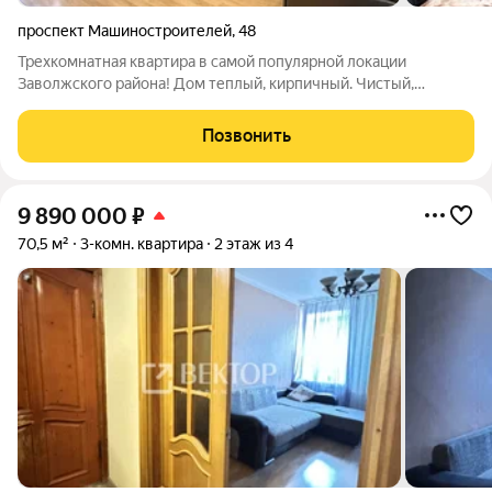
проспект Машиностроителей
,
48
Трехкомнатная квартира в самой популярной локации
Заволжского района! Дом теплый, кирпичный. Чистый,
ухоженный подъезд. Новый лифт. Приятные соседи. Квартина
59, 6 кв.м. Косметический ремонт. В некоторых помещениях
Позвонить
ремонт в процессе. Можно
9 890 000
₽
70,5 м²
3-комн. квартира
2 этаж из 4