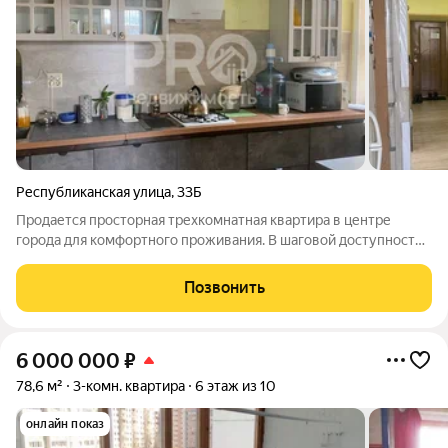
Республиканская улица
,
33Б
Продается просторная трехкомнатная квартира в центре
города для комфортного проживания. В шаговой доступности
все ключевые объекты инфраструктуры: магазины, кафе,
парки, школы и культурные достопримечательности города.
Позвонить
Эта квартира идеально подходит
6 000 000
₽
78,6 м²
3-комн. квартира
6 этаж из 10
онлайн показ