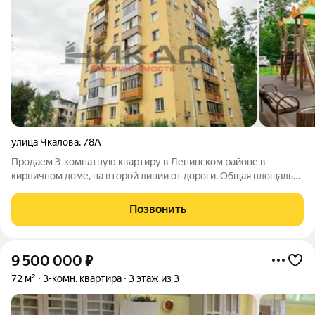
улица Чкалова
,
78А
Продаем 3-комнатную квартиру в Ленинском районе в
кирпичном доме, на второй линии от дороги. Общая площаль
54,9 кв.м., жилая площадь 36.1 кв.м., кухня 8 кв.м.( можно
убрать стену между кухней и маленькой комнатой. Получится
Позвонить
двухкомнатная квартира с
9 500 000
₽
72 м²
3-комн. квартира
3 этаж из 3