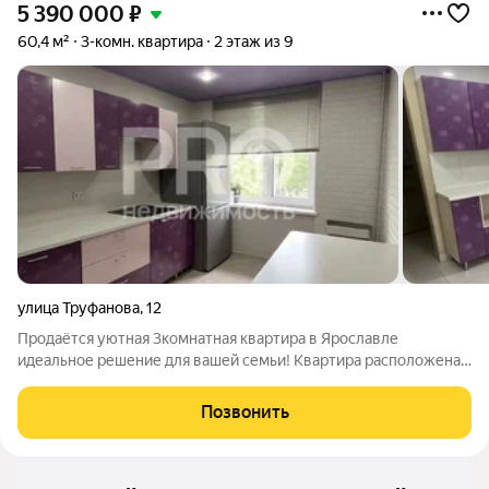
5 390 000
₽
60,4 м²
3-комн. квартира
2 этаж из 9
улица Труфанова
,
12
Продаётся уютная 3комнатная квартира в Ярославле
идеальное решение для вашей семьи! Квартира расположена
на втором этаже девятиэтажного кирпичного дома. Общая
площадь составляет 60,4 кв. м, из которых 46 кв. м жилая
Позвонить
площадь. Три комнаты позволят