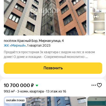
посёлок Красный Бор
,
Мирная улица
,
4
ЖК «Мирный»
, 1 квартал 2023
Продаётся просторная 3к квартира с видом на лес в новом
доме! О доме и локации: - Современный монолитно-
кирпичный дом 2023 года постройки. Высокая тепло- и
звукоизоляция. - Общая площадь 83 м. Формат просторной
Позвонить
квартиры с огромной кухней-гостиной (24
10 700 000
₽
99,5 м²
3-комн. квартира
13 этаж из 16
онлайн показ