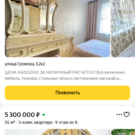
улица Громова
,
52к2
ЦЕНА 4.600.000 ЗА НАЛИЧНЫЙ РАСЧЕТ!!!!!! Всё включено:
мебель, техника, стильные обои и светильники заезжай и
живи. Локация бомба: школы 58/99, сады 54/61/107 Лента, ТЦ
Победа, фок, Loft фитнес, OZON/WB под боком. Дом во дворе
Позвонить
тишина. O КВАPТИРЕ:
5 300 000
₽
55 м²
3-комн. квартира
9 этаж из 9