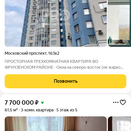
Московский проспект
,
163к2
ПРОСТОРНАЯ ТРЕХКОМНАТНАЯ КВАРТИРА ВО
ФРУНЗЕНСКОМ РАЙОНЕ - Окна на северо-восток (не жарко
летом) - Кондиционеры - Бойлер - всегда есть горячая вода - В
ванной теплый пол - Видеодомофон и видеонаблюдение по
Позвонить
всей территории - Консьерж - 2 санузла
7 700 000
₽
61,5 м²
3-комн. квартира
5 этаж из 5