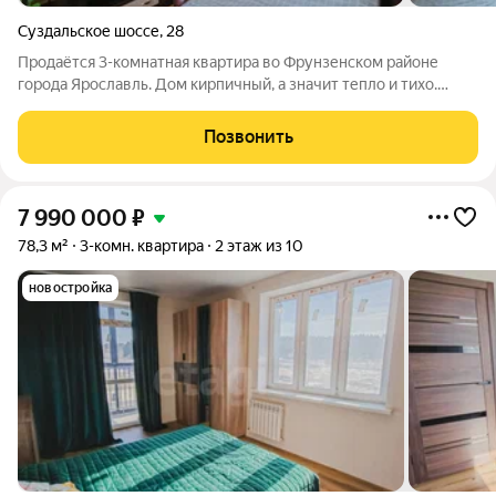
Суздальское шоссе
,
28
Продаётся 3-комнатная квартира во Фрунзенском районе
города Ярославль. Дом кирпичный, а значит тепло и тихо.
Отличная планировка, окна на разные стороны, просторная
кухня, лоджия 6 метров. Окна пластиковые, лоджия
Позвонить
застеклена, счетчики на воду
7 990 000
₽
78,3 м²
3-комн. квартира
2 этаж из 10
новостройка