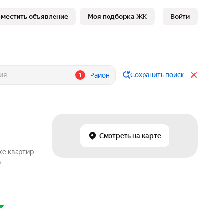
зместить объявление
Моя подборка ЖК
Войти
1
Сохранить поиск
Район
Смотреть на карте
же квартир
в