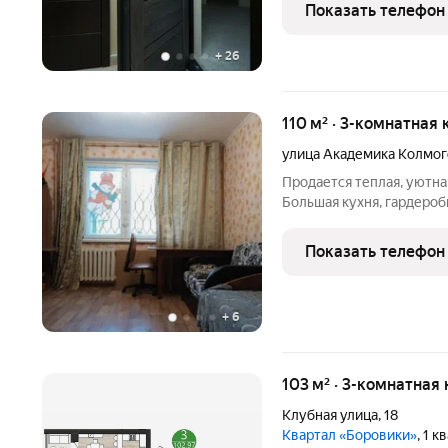
подходит под все виды г
Показать телефон
материнский капитал, вс
+
26
110 м² · 3-комнатная 
улица Академика Колмо
Продается теплая, уютна
Большая кухня, гардеробн
раздельный, большая ван
качественный ремонт, ме
Показать телефон
Парковочное
+
6
103 м² · 3-комнатная
Клубная улица
,
18
Квартал «Боровики»
, 1 