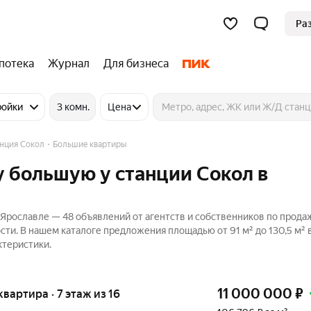
Ра
потека
Журнал
Для бизнеса
ройки
3 комн.
Цена
нция Сокол
Большие квартиры
 большую у станции Сокол в
Ярославле — 48 объявлений от агентств и собственников по прода
сти. В нашем каталоге предложения площадью от 91 м² до 130,5 м² 
ктеристики.
11 000 000
₽
квартира · 7 этаж из 16