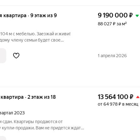
9 190 000
₽
ая квартира · 9 этаж из 9
88 027 ₽ за м²
 104 м с мебелью. Заезжай и живи!
дому члену семьи будет свое
 нашли! Продается светлая, невероятно
тная квартира площадью 104,4 м в
1 апреля 2026
ме
13 564 100
₽
я квартира · 2 этаж из 18
от 64 978 ₽ в месяц
квартал 2023
 сдан. Квартиры продаются от
 купли-продажи. Вам не придется ждать,
ия NEXT»