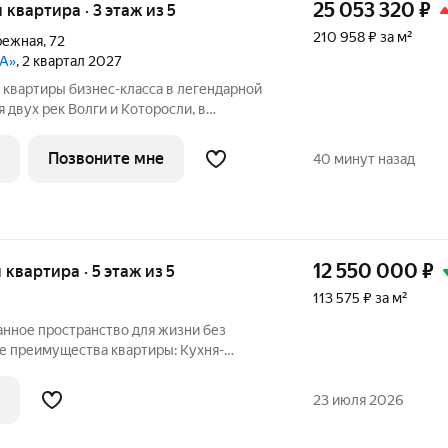
25 053 320
₽
я квартира · 3 этаж из 5
210 958 ₽ за м²
режная
,
72
ДА»
, 2 квартал 2027
 квартиры бизнес-класса в легендарной
и и Которосли, в
рного наследия Юнеско Церковь
ник 18 века. Проект граничит с
Позвоните мне
40 минут назад
12 550 000
₽
я квартира · 5 этаж из 5
113 575 ₽ за м²
ное пространство для жизни без
реимущества квартиры: Кухня-
жинов.
удьте о сухости воздуха от
23 июля 2026
ельная