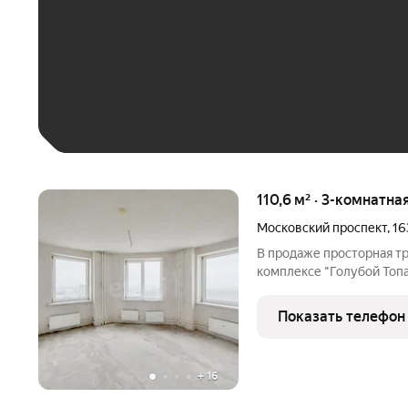
До 30 тыс. ₽
До 50 тыс. ₽
До 70 тыс. ₽
Больше 100 тыс. ₽
110,6 м² · 3-комнатна
Московский проспект
,
16
В продаже просторная т
комплексе "Голубой Топа
2007 года постройки. 
плoщaдь 110,6 кв. м. - Р
Показать телефон
наслаждаться
+
16