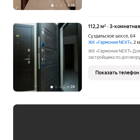
+
16
112,2 м² · 3-комнатна
Суздальское шоссе
,
64
ЖК «Гармония NEXT»
, 2 
ЖК «Гармония NEXT» Дом
застройщика по договору
когда дом достроится: ключи сразу! ЖК «Гармон
подходит под все виды г
Показать телефон
материнский капитал, вс
+
26
ЕЖЕМЕСЯЧНЫЙ ПЛАТЁ