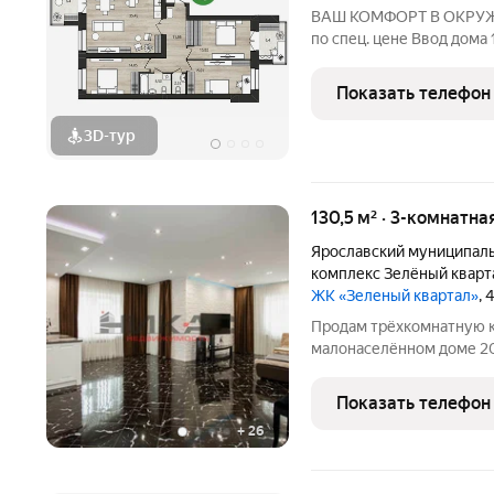
ВАШ КОМФОРТ В ОКРУЖЕ
по спец. цене Ввод дома 
предчистовой отделке Wh
выполнения финишной от
Показать телефон
стены, на полу стяжка,
3D-тур
130,5 м² · 3-комнатна
Ярославский муниципаль
комплекс Зелёный кварт
ЖК «Зеленый квартал»
, 
Продам трёхкомнатную к
малонаселённом доме 201
индивидуальное газовое 
техника премиального ка
Показать телефон
Квартира выполнена в
+
26