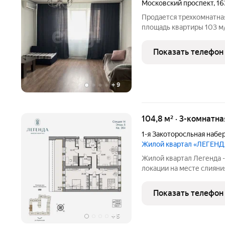
Московский проспект
,
16
Продaется трeхкомнатна
площадь квaртиры 103 м/к
современный ремонт, В д
На первом этаже сидит к
Показать телефон
магазины,
+
9
104,8 м² · 3-комнатна
1-я Закоторосльная набе
Жилой квартал «ЛЕГЕН
Жилой квартал Легенда -
локации на месте слияния двух рек Волг
окружении объектов культу
Иоанна Златоуста и памят
Показать телефон
природным парком на
+
5