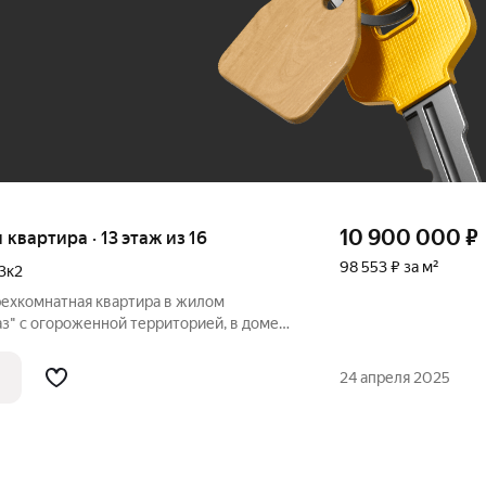
До 100 тыс. ₽
10 900 000
₽
я квартира · 13 этаж из 16
98 553 ₽ за м²
3к2
рехкомнатная квартира в жилом
з" с огороженной территорией, в доме
ПРЕИМУЩЕСТВА КВАРТИРЫ: - общая
асположена на 13 этаже, что позволит Вам
24 апреля 2025