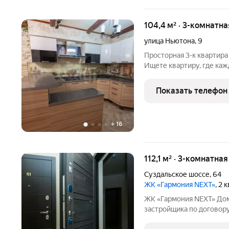
104,4 м² · 3-комнатн
улица Ньютона
,
9
Просторная 3-к квартира
Ищете квартиру, где каж
просторное место? Вы ее
теплая и уютная 3-комна
Показать телефон
надежном кирпичном до
+
16
112,1 м² · 3-комнатна
Суздальское шоссе
,
64
ЖК «Гармония NEXT»
, 2 
ЖК «Гармония NEXT» Дом
застройщика по договору
когда дом достроится: ключи сразу! ЖК «Гармон