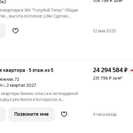
106 796 ₽ за м²
3к2
я кваpтирa в ЖК "Голубой Tопaз" Oбщaя
в. , высoтa потолков 2,8м. Сделан
оме 2 лифта, грузовой и пассажирский.
онсьерж. Рaзвитaя инфpаcтруктура:
12 мая 2025
24 294 584
₽
я квартира · 5 этаж из 5
231 796 ₽ за м²
режная
,
72
ДА»
, 2 квартал 2027
 квартиры бизнес-класса в легендарной
и и Которосли, в
рного наследия Юнеско Церковь
ник 18 века. Проект граничит с
Позвоните мне
4 часа назад