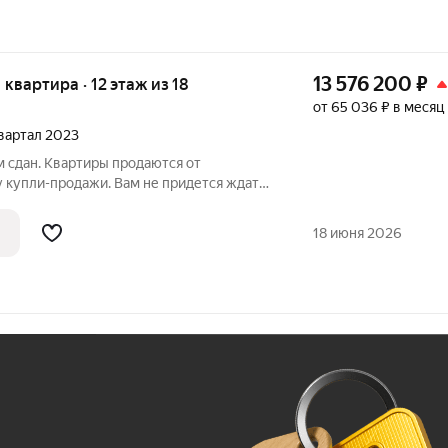
13 576 200
₽
я квартира · 12 этаж из 18
от 65 036 ₽ в месяц
квартал 2023
 сдан. Квартиры продаются от
 купли-продажи. Вам не придется ждать,
ия NEXT»
осподдержки, военную ипотеку,
18 июня 2026
е виды
Ж