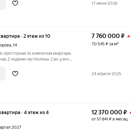
осподдержки, военную ипотеку,
17 июня 2026
е виды
7 760 000
₽
квартира · 2 этаж из 10
70 545 ₽ за м²
горова
,
14
я, просторная 3х комнатная квартира.
ая, 2 лоджии застеклены. Сан. узел
ная с кладовкой, теплые полы. Сделан
бель остается по договоренности.
24 апреля 2025
12 370 000
₽
 квартира · 4 этаж из 4
от 51 841 ₽ в месяц
квартал 2027