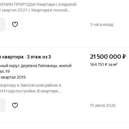
НИИ ПРИРОДЫ! Квартира с кладовой
1 квартал 2027 г. Квартира в полной
itе Вох, полностью готовая для
делки - оштукатурены, ошпатлеваны
3 часа назад
21 500 000
₽
я квартира · 3 этаж из 3
164 751 ₽ за м²
ный округ
,
деревня Липовицы
,
жилой
ал
,
19
4 квартал 2015
вартиру в Заволжском районе в
4 года постройки. В квартире
отопление. Остаётся вся мебель и
чества: можно заехать и сразу жить!
15 июля 2026