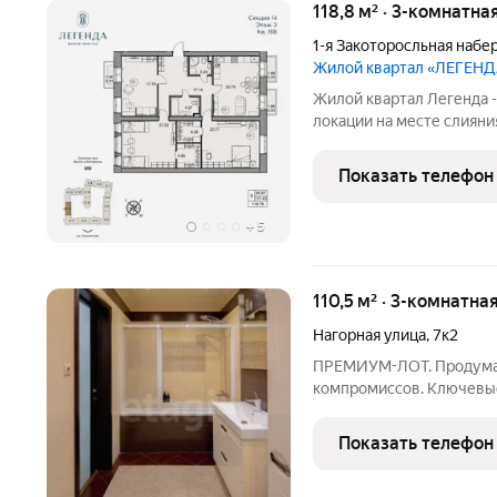
118,8 м² · 3-комнатна
1-я Закоторосльная набе
Жилой квартал «ЛЕГЕН
Жилой квартал Легенда -
локации на месте слияния двух рек Волг
окружении объектов культу
Иоанна Златоуста и памят
Показать телефон
природным парком на
+
5
110,5 м² · 3-комнатна
Нагорная улица
,
7к2
ПРЕМИУМ-ЛОТ. Продуман
компромиссов. Ключевые п
гостиная панорамного типа место для больших семейных у
Водяной теплый пол (заб
Показать телефон
обогревателей). Отд