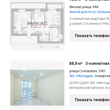
Ямская улица
,
44А
Жилой дом по ул. Боль
3-комнатная квартира 76,6 
узлами! 2-я линия от Мо
программы льготного ип
ПРЕИМУЩЕСТВА КВАРТИРЫ: в ПОДАРОК ПОКУПАТ
Показать телефон
для хранения в цокольно
+
15
88,9 м² · 3-комнатна
улица Соловьёва
,
7/40
ЖК «Мелодия»
, 4 кварта
ДОМ СДАН! ЖК «Мелодия
материнский капитал, вс
подробности, условия, с
ипотеки можно получить 
Показать телефон
это жилой