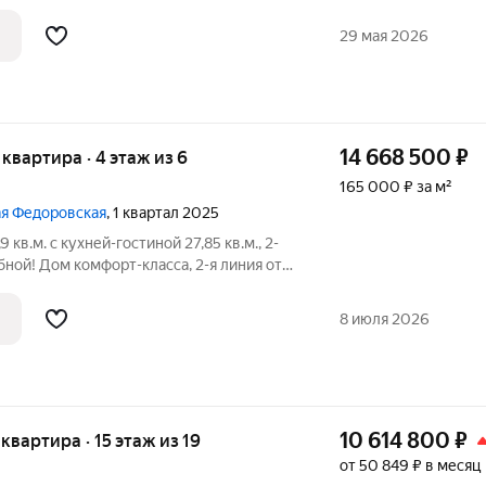
гой бурлящая жизнь центральных улиц.
е рестораны, концертный зал Миллениум,
29 мая 2026
14 668 500
₽
я квартира · 4 этаж из 6
165 000 ₽ за м²
шая Федоровская
, 1 квартал 2025
 кв.м. с кухней-гостиной 27,85 кв.м., 2-
бной! Дом комфорт-класса, 2-я линия от
 Подходит под программы льготного
ния от 6%. ПРЕИМУЩЕСТВА КВАРТИРЫ:
8 июля 2026
10 614 800
₽
 квартира · 15 этаж из 19
от 50 849 ₽ в месяц