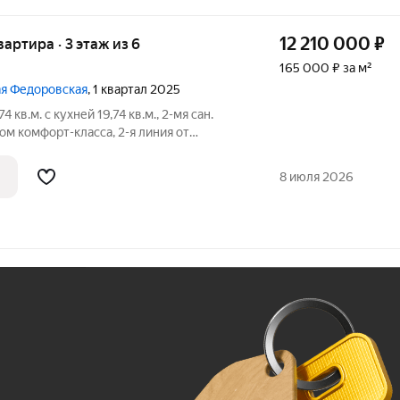
12 210 000
₽
вартира · 3 этаж из 6
165 000 ₽ за м²
шая Федоровская
, 1 квартал 2025
кв.м. с кухней 19,74 кв.м., 2-мя сан.
ом комфорт-класса, 2-я линия от
Подходит под программы льготного
 6-этажный, 2-х
8 июля 2026
Ж