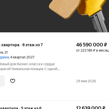
До 100 тыс. ₽
46 590 000
₽
я квартира · 6 этаж из 7
от 223 185 ₽ в месяц
на
,
21
едрина
, 4 квартал 2027
Новый дом бизнес-класса в сердце
ррасой Уникальная локация. С одной
й церкви, с другой бурлящая жизнь
 вы найдете лучшие рестораны,
29 мая 2026
иум,
12 639 000
₽
 квартира · 5 этаж из 6