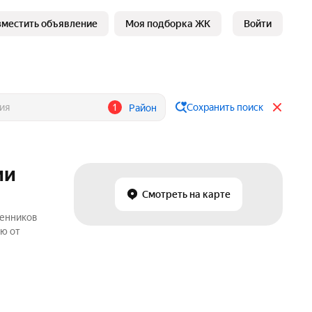
зместить объявление
Моя подборка ЖК
Войти
1
Сохранить поиск
Район
ии
Смотреть на карте
венников
ью от