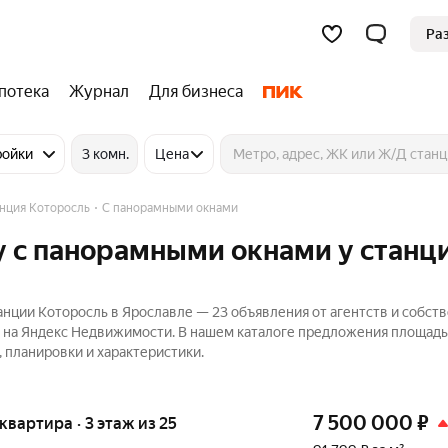
Ра
потека
Журнал
Для бизнеса
ройки
3 комн.
Цена
нция Которосль
С панорамными окнами
у с панорамными окнами у станц
нции Которосль в Ярославле — 23 объявления от агентств и собст
₽ на Яндекс Недвижимости. В нашем каталоге предложения площад
, планировки и характеристики.
7 500 000
₽
 квартира · 3 этаж из 25