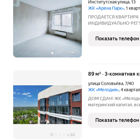
Институтская улица
,
13
ЖК «Арена Парк»
, 1 ква
ПРОДАЕТСЯ КВАРТИРА 
ИНДИВИДУАЛЬНО-РЕГ
СЧЕТА! Квартира с отли
большие окна -просторная
Показать телефон
-просторный коридор -ра
+
16
89 м² · 3-комнатная 
улица Соловьёва
,
7/40
ЖК «Мелодия»
, 4 кварта
ДОМ СДАН! ЖК «Мелодия
материнский капитал, вс
подробности, условия, с
ипотеки можно получить 
Показать телефон
это жилой
+
26