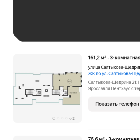
До 30 тыс. ₽
До 50 тыс. ₽
До 70 тыс. ₽
Больше 100 тыс. ₽
161,2 м² · 3-комнатна
улица Салтыкова-Щедри
ЖК по ул. Салтыкова-Щ
Салтыкова-Щедрина 21: 
Ярославля Пентхаус с те
стороны тишина Никитско
центральных улиц. Здесь
Показать телефон
концертный зал Миллен
+
2
76,6 м² · 3-комнатная