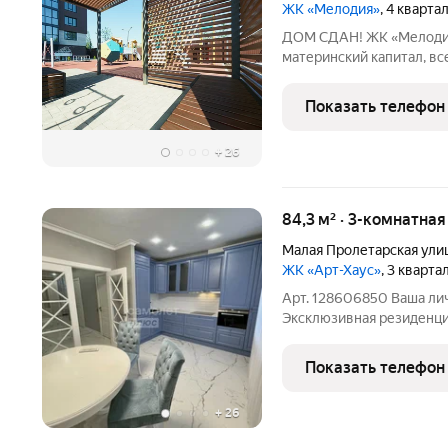
ЖК «Мелодия»
, 4 кварта
ДОМ СДАН! ЖК «Мелодия
материнский капитал, вс
подробности, условия, с
ипотеки можно получить 
Показать телефон
это жилой
+
26
84,3 м² · 3-комнатна
Малая Пролетарская ули
ЖК «Арт-Хаус»
, 3 кварт
Арт. 128606850 Ваша лич
Эксклюзивная резиденция
уровень жизни. Прекратите иск
Это готовый мир, создан
Показать телефон
которая ценит время,
+
26