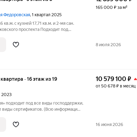
165 000 ₽ за м²
шая Федоровская
, 1 квартал 2025
кв.м. с кухней 17,71 кв.м. и 2-мя сан.
сковского проспекта Подходит под
отечного кредитования от 6%.
ЕЛЮ место
8 июля 2026
м
10 579 100
₽
я квартира · 16 этаж из 19
от 50 678 ₽ в месяц
л 2023
» подходит под все виды господдержки,
е виды сертификатов. (Всю информацию,
писок банков, помощь в оформлении
у нас в отделе продаж). ЖК «Мелодия» -
16 июня 2026