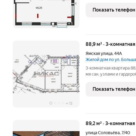
Никитской церкви, с дру
Здесь вы найдете лучши
Показать телефон
цирк и планетарий.
+
1
88,9 м² · 3-комнатна
Ямская улица
,
44А
Жилой дом по ул. Боль
3-комнатная квартира 88,9
мя сан. узлами и гардеро
Московского проспекта.
ипотечного кредитова
Показать телефон
дом
+
13
89,2 м² · 3-комнатная
улица Соловьёва
,
7/40