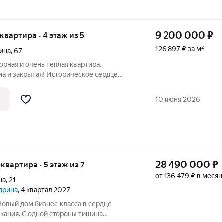
9 200 000
₽
 квартира · 4 этаж из 5
126 897 ₽ за м²
ица
,
67
орная и очень теплая квартира,
а и закрытая! Историческое сердце
. Вы когда-нибудь мечтали жить там, где
 окно? Представьте: просторная квартира
10 июня 2026
28 490 000
₽
я квартира · 5 этаж из 7
от 136 479 ₽ в месяц
на
,
21
едрина
, 4 квартал 2027
Новый дом бизнес-класса в сердце
кация. С одной стороны тишина