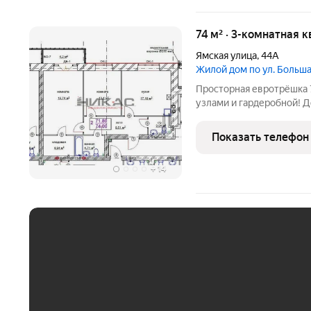
74 м² · 3-комнатная к
Ямская улица
,
44А
Жилой дом по ул. Боль
Просторная евротрёшка 74 
узлами и гардеробной! Д
Московского проспекта 
ипотечного кредитования от 6%. дом кирпичный,
Показать телефон
подъездный,
+
14
ЕЖЕМЕСЯЧНЫЙ ПЛАТЁ