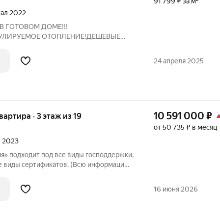
91 799 ₽ за м²
ртал 2022
В ГОТОВОМ ДОМЕ!!!
УЛИРУЕМОЕ ОТОПЛЕНИЕ!ДЕШЕВЫЕ
чной планировкой: -современные
 кухня в 14кв.м. -три спальни
24 апреля 2025
здельный санузел Квартира готова к
10 591 000
₽
квартира · 3 этаж из 19
от 50 735 ₽ в месяц
л 2023
» подходит под все виды господдержки,
е виды сертификатов. (Всю информацию,
писок банков, помощь в оформлении
у нас в отделе продаж). ЖК «Мелодия» -
16 июня 2026