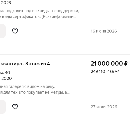
л 2023
» подходит под все виды господдержки,
е виды сертификатов. (Всю информацию,
писок банков, помощь в оформлении
у нас в отделе продаж). ЖК «Мелодия» -
16 июня 2026
21 000 000
₽
я квартира · 3 этаж из 4
249 110 ₽ за м²
ца
,
40
ал 2020
ная галерея с видом на реку.
 для тех, кто покупает не метры, а
ать. Вы нашли. Это не квартира.
ный для безупречной жизни семьи,
27 июля 2026