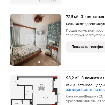
+
26
72,5 м² · 3-комнатная
Большая Фёдоровская ул
Продаётся уютная, прост
территория благоустроин
столицы золотого кольца
история смотрит прямо в
Показать телефон
площадью 72,5
+
15
98,2 м² · 3-комнатна
улица Салтыкова-Щедри
ЖК по ул. Салтыкова-Щ
Салтыкова-Щедрина 21: 
Ярославля Уникальная ло