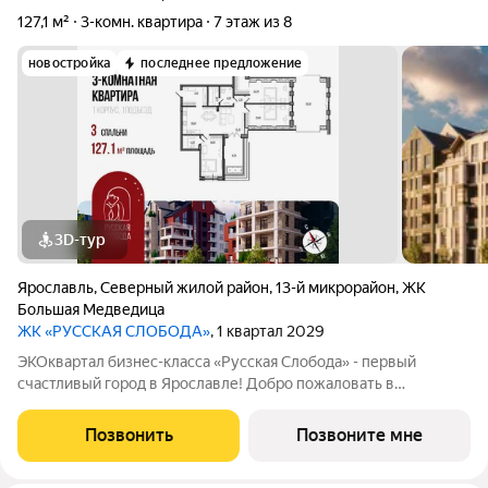
127,1 м²
3-комн. квартира
7 этаж из 8
новостройка
последнее предложение
3D-тур
Ярославль
,
Северный жилой район
,
13-й микрорайон
,
ЖК
Большая Медведица
ЖК «РУССКАЯ СЛОБОДА»
, 1 квартал 2029
ЭКОквартал бизнес-класса «Русская Слобода» - первый
счастливый город в Ярославле! Добро пожаловать в
пространство, где современная архитектура встречается с
русской душой ЭКОквартал «Русская Слобода», формирующий
Позвонить
Позвоните мне
среду нового качества жизни в