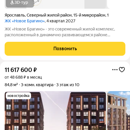
3D-тур
Ярославль
,
Северный жилой район
,
15-й микрорайон
,
1
ЖК «Новое Брагино»
, 4 квартал 2027
ЖК «Новое Брагино» - это современный жилой комплекс,
расположенный в динамично развивающемся районе
Ярославля. Мы предлагаем комфортное и доступное жилье
для тех, кто ценит удобство, безопасность и близость к
Позвонить
природе. Современные планировки квартир,
11 617 600
₽
от 48 688 ₽ в месяц
84,8 м²
3-комн. квартира
3 этаж из 10
новостройка