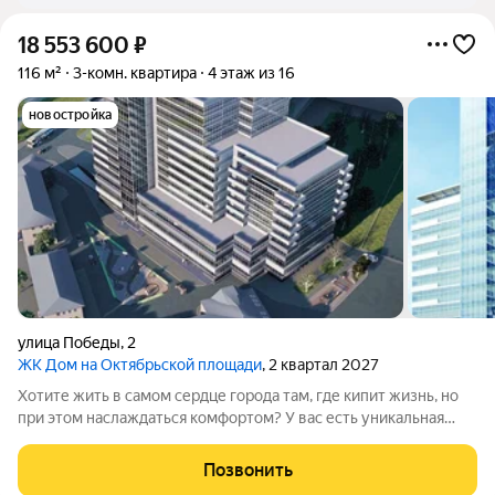
18 553 600
₽
116 м²
3-комн. квартира
4 этаж из 16
новостройка
улица Победы
,
2
ЖК Дом на Октябрьской площади
, 2 квартал 2027
Хотите жить в самом сердце города там, где кипит жизнь, но
при этом наслаждаться комфортом? У вас есть уникальная
возможность приобрести квартиру в новостройке: дом сейчас
строится, а сдать его планируют в 2027 году. Проект
Позвонить
реализует компания ООО