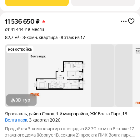
малоэтажные дома, большая приватная
11 536 650
₽
от 41 444 ₽ в месяц
82,7 м²
3-комн. квартира
8 этаж из 17
новостройка
3D-тур
Ярославль
,
район Сокол
,
1-й микрорайон
,
ЖК Волга Парк
,
1В
Волга парк
, 3 квартал 2026
Продаётся 3-комн.квартира площадью 82.70 кв.м на 8 этаже 17
этажного дома (Корпус 1В, секция 2) проекта ПИК Волга парк.