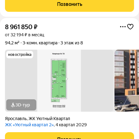
газовым отоплением и современными планировками,
Позвонить
расположен в богатом инфраструктурой
8 961 850
₽
от 32 194 ₽ в месяц
94,2 м²
3-комн. квартира
3 этаж из 8
новостройка
3D-тур
Ярославль
,
ЖК Уютный Квартал
ЖК «Уютный квартал 2»
, 4 квартал 2029