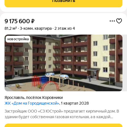
Позвонить
9 175 600
₽
81,2 м²
3-комн. квартира
2 этаж из 4
новостройка
Ярославль
,
посёлок Коровники
ЖК «Дом на Городищенской»
, 1 квартал 2028
Застройщик ООО «СЗ ЮСтрой» предлагает кирпичный дом. В
здании будет собственная газовая котельная, а в каждой
квартире индивидуальные вентили для регулировки тепла: так