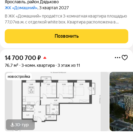
Ярославль
,
район Дядьково
ЖК «Домашний»
, 3 квартал 2027
В ЖК «Домашний» продаётся 3-комнатная квартира площадью
77,07кв.м. с отделкой white box. Квартира расположена в
жилом комплексе комфорт-класса Домашний (срок сдачи 3
квартал 2027г) Отличная транспортная доступность - 19 мин.
Позвонить
На авто до центра города;
14 700 700
₽
76,7 м²
3-комн. квартира
3 этаж из 11
новостройка
3D-тур