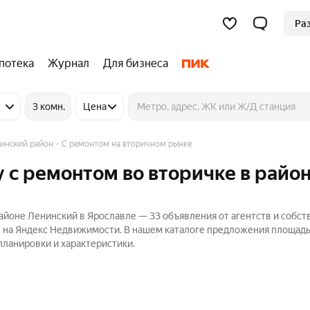
Ра
потека
Журнал
Для бизнеса
3 комн.
Цена
инский район
С ремонтом на вторичном рынке
 с ремонтом во вторичке в райо
айоне Ленинский в Ярославле — 33 объявления от агентств и собс
₽ на Яндекс Недвижимости. В нашем каталоге предложения площад
 планировки и характеристики.