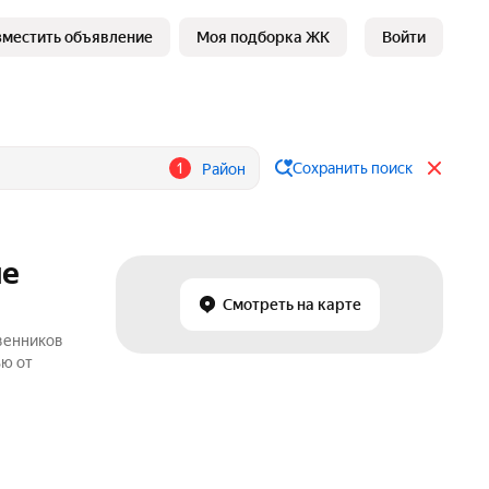
зместить объявление
Моя подборка ЖК
Войти
1
Сохранить поиск
Район
не
Смотреть на карте
твенников
ью от