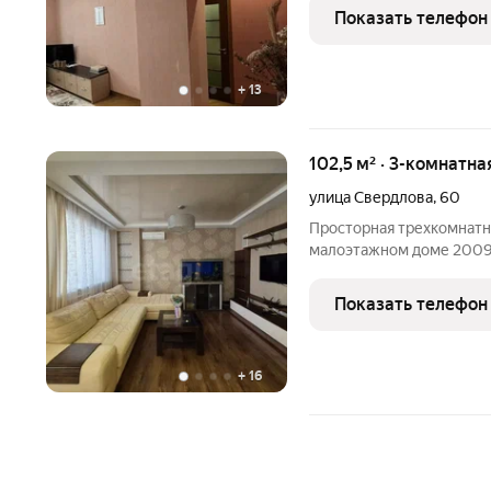
открытая у дома - Школы
Показать телефон
Дом теплый, кирпичный, 
+
13
102,5 м² · 3-комнатна
улица Свердлова
,
60
Просторная трехкомнатн
малоэтажном доме 2009 
выгодное расположение в
третьем этаже, окна вых
Показать телефон
хорошую инсоляцию и
+
16