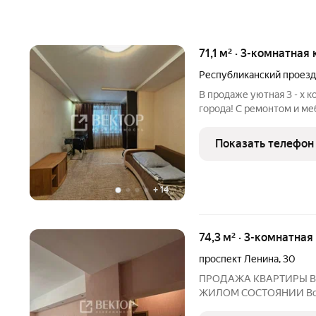
71,1 м² · 3-комнатная
Республиканский проезд
В продаже уютная 3 - х 
города! С ремонтом и ме
Окна ПВХ! В доме орган
платежи! Камеры видео-н
Показать телефон
+
14
74,3 м² · 3-комнатная
проспект Ленина
,
30
ПРОДАЖА КВАРТИРЫ В
ЖИЛОМ СОСТОЯНИИ Всего
транспортная доступност