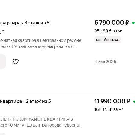
6 790 000
₽
 квартира · 3 этаж из 5
95 499 ₽ за м²
,
9
онлайн показ
комнатная квартира в центральном районе
белью! Установлен водонагреватель!
изовано ТСЖ - низкие коммунальные
аблюдения! Адрес: г. Ярославль, ул.
8 мая 2026
11 990 000
₽
 квартира · 3 этаж из 5
161 373 ₽ за м²
 ЛЕНИНСКОМ РАЙОНЕ КВАРТИРА В
 10 минут до центра города - удобная
ь О доме и территории - Парковка