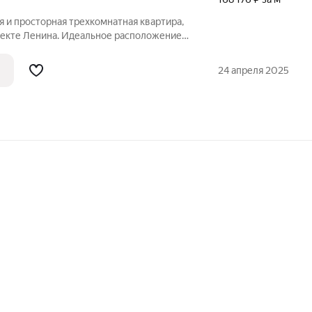
я и просторная трехкомнатная квартира,
спекте Ленина. Идеальное расположение
ости ДК Добрынина, Юбилейный
бухина, Дворец Молодежи, школы 36, 44,
24 апреля 2025