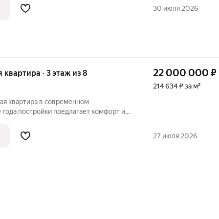
 и детские сады в шаговой доступности -
30 июля 2026
с
22 000 000
₽
я квартира · 3 этаж из 8
214 634 ₽ за м²
ая квартира в современном
года постройки предлагает комфорт и
 центре города. Квартира находится на
одят на разные стороны, обеспечивая
27 июля 2026