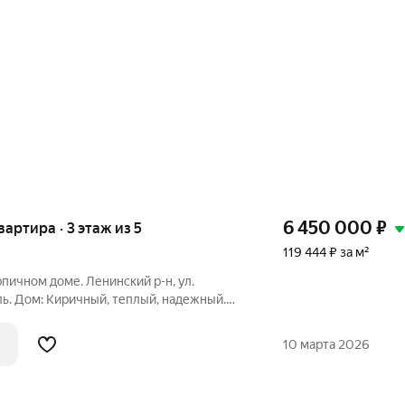
6 450 000
₽
вартира · 3 этаж из 5
119 444 ₽ за м²
рпичном доме. Ленинский р-н, ул.
ь. Дом: Киричный, теплый, надежный.
 изолированы, удобная расстановка
ий ремонт. Во всех комнатах натяжные
10 марта 2026