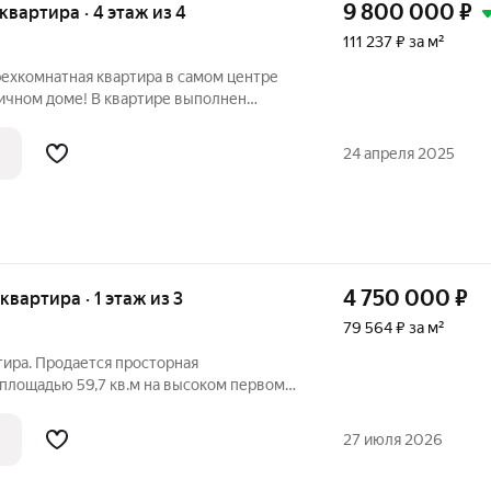
9 800 000
₽
 квартира · 4 этаж из 4
111 237 ₽ за м²
рехкомнатная квартира в самом центре
пичном доме! В квартире выполнен
ский ремонт: в комнатах напольное
нена электрика по всей квартире,
24 апреля 2025
,
4 750 000
₽
 квартира · 1 этаж из 3
79 564 ₽ за м²
тира. Продается просторная
 площадью 59,7 кв.м на высоком первом
деальное состояние «заезжай и живи»
д коммерцию без дополнительных
27 июля 2026
: Общая