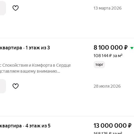
ный. Окна выходят во двор, балкон
13 марта 2026
8 100 000
₽
 квартира · 1 этаж из 3
108 144 ₽ за м²
торг
с Спокойствия и Комфорта в Сердце
едставляем вашему вниманию
овневая
я в добротном кирпичном доме
28 июля 2026
дьте о сезонных
13 000 000
₽
 квартира · 4 этаж из 5
168 176 ₽ за м²