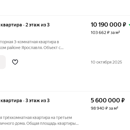
10 190 000
₽
я квартира · 2 этаж из 3
103 662 ₽ за м²
торная 3-комнатная квартира в
ом районе Ярославля. Объект с
вкой и готовым авторским ремонтом для
. Ключевые преимущества: Простор и
10 октября 2025
5 600 000
₽
 квартира · 3 этаж из 3
98 940 ₽ за м²
ая трёхкомнатная квартира на третьем
пичного дома. Общая площадь квартиры