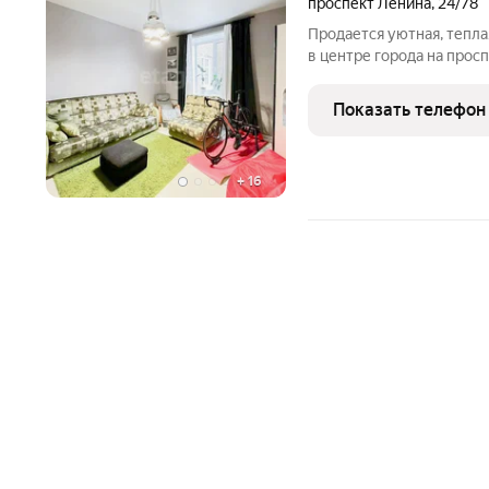
проспект Ленина
,
24/78
Продается уютная, тепла
в центре города на про
объекта.В шаговой близ
парк,сквер вдоль пр.Тол
Показать телефон
74.
+
16