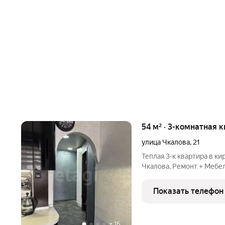
54 м² · 3-комнатная к
улица Чкалова
,
21
Теплая 3-к квартира в ки
Чкалова. Ремонт + Мебел
Планировка: Все комнаты
мебели. Состояние: Свеж
Показать телефон
потолки,
+
16