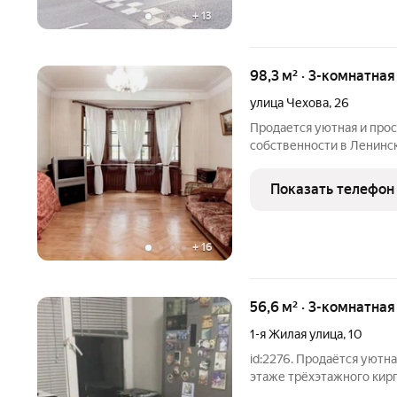
+
13
98,3 м² · 3-комнатна
улица Чехова
,
26
Продается уютная и прос
собственности в Ленинск
индивидуальной планиро
комфортного проживания
Показать телефон
свет: Три изолированные
+
16
56,6 м² · 3-комнатная
1-я Жилая улица
,
10
id:2276. Продаётся уютн
этаже трёхэтажного кир
56,6 кв. м, жилая 36 кв. м, кухня 5,7 кв. м. Высота потолков 2,7