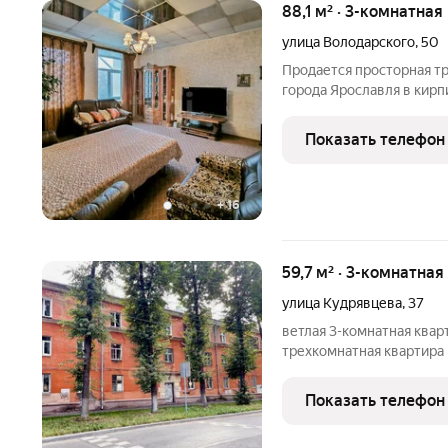
88,1 м² · 3-комнатная
улица Володарского
,
50
Продается просторная т
города Ярославля в кир
качественный косметиче
покрытие ковролин, заме
Показать телефон
выровнены полы и стены
+
16
59,7 м² · 3-комнатная
улица Кудрявцева
,
37
ветлая 3-комнатная квар
трехкомнатная квартира
этаже в тихом районе. И
или готовый вариант по
Показать телефон
вложений. О квартире