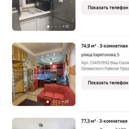
метра. Санузел совмещён
Показать телефон
+
12
74,9 м² · 3-комнатная
улица Харитонова
,
5
Арт. 134151992 Ваш Оази
Ленинского Района! Пр
эксклюзивное предложение трехкомнатная, двухур
квартира, расположенна
Показать телефон
Ленинского района. Забу
+
25
77,3 м² · 3-комнатная