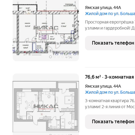
Ямская улица
,
44А
Жилой дом по ул. Боль
Просторная евротрёшка 74 
узлами и гардеробной! Д
Московского проспекта 
ипотечного кредитования от 6%. дом кирпичный,
Показать телефон
подъездный,
+
14
76,6 м² · 3-комнатная
Ямская улица
,
44А
Жилой дом по ул. Боль
3-комнатная квартира 76,6 
узлами! 2-я линия от Мо
программы льготного ип
ПРЕИМУЩЕСТВА КВАРТИРЫ: в ПОДАРОК ПОКУПАТ
Показать телефон
для хранения в цокольно