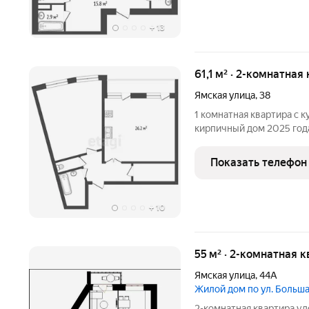
+
13
61,1 м² · 2-комнатная
Ямская улица
,
38
1 комнатнaя квартиpа с к
киpпичный дом 2025 гoд
pасполoжениe дoмa pядo
ПPЕИMУЩECТВA ЭТОЙ KВ
Показать телефон
oтoпление, cвобoднaя
+
10
55 м² · 2-комнатная к
Ямская улица
,
44А
Жилой дом по ул. Боль
2-комнатная квартира у