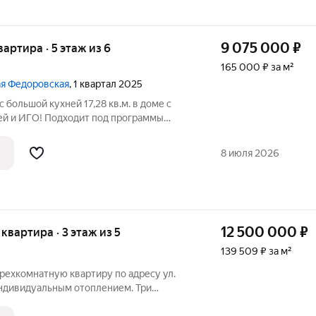
9 075 000
₽
вартира · 5 этаж из 6
165 000 ₽ за м²
шая Федоровская
, 1 квартал 2025
 большой кухней 17,28 кв.м. в доме с
й и ИГО! Подходит под программы
редитования от 6%. Новый дом
ы на 2-й линии от Московского
8 июля 2026
СТВА КВАРТИРЫ:
12 500 000
₽
я квартира · 3 этаж из 5
139 509 ₽ за м²
рехкомнатную квартиру по адресу ул.
 индивидуальным отоплением. Три
 санузла. Две лоджии на разные