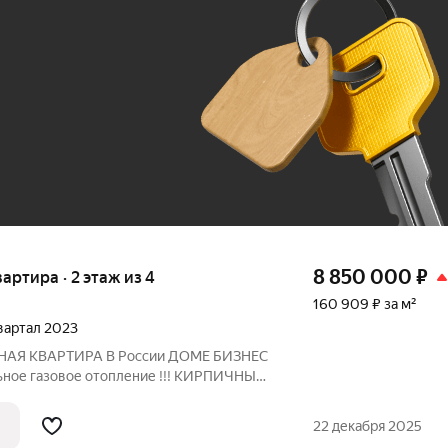
До 100 тыс. ₽
8 850 000
₽
вартира · 2 этаж из 4
160 909 ₽ за м²
квартал 2023
НАЯ КВАРТИРА В России ДОМЕ БИЗНЕС
ьное газовое отопление !!! КИРПИЧНЫЙ
хней-гостинoй 17,5 квм ! ВAЖНО! в
 5,5 квм c oкном, можно oборудовaть
22 декабря 2025