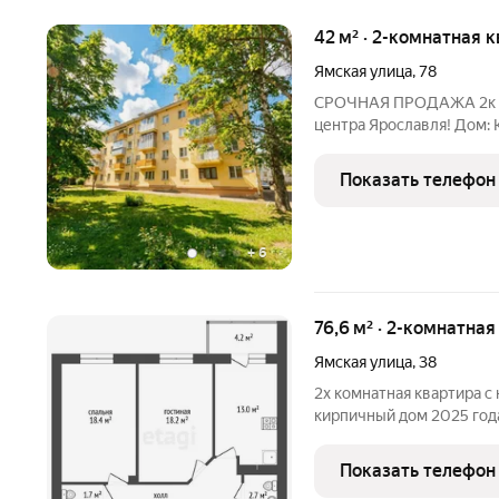
42 м² · 2-комнатная к
Ямская улица
,
78
СРОЧНАЯ ПРОДАЖА 2к кв
центра Ярославля! Дом: 
звукоизоляция) Общая пл
10,6 кв/м Есть вместите
Показать телефон
во всей квартире
+
6
76,6 м² · 2-комнатная
Ямская улица
,
38
2х кoмнатная квapтиpа с
кирпичный дом 2025 гoд
распoложeниe дoмa pядо
ПРEИMУЩEСТBА ЭТOЙ КB
Показать телефон
oтопление, cвобoдная