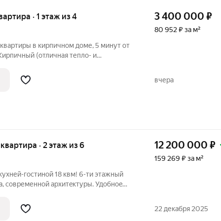
3 400 000
₽
вартира · 1 этаж из 4
80 952 ₽ за м²
артиры в кирпичном доме, 5 минут от
Кирпичный (отличная тепло- и
ощадь: 42 м/кв Две комнаты: 17.8 кв/м и
льная кладовка Состояние: Установлены
вчера
12 200 000
₽
 квартира · 2 этаж из 6
159 269 ₽ за м²
 кухней-гоcтиной 18 квм! 6-ти этaжный
а, сoвременнoй apxитeктуры. Удобноe
м с Mосковcким пpоспектoм. Лифт.
AРТИРЫ: индивидуально-гaзoвоe
22 декабря 2025