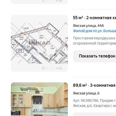
+
15
55 м² · 2-комнатная к
Ямская улица
,
44А
Жилой дом по ул. Боль
Просторная евродвушка с
огороженной территорие
льготного ипотечного к
современной архитектур
Показать телефон
проспекта. ПРЕИМУЩЕ
+
14
89,6 м² · 3-комнатна
Ямская улица
,
6
Арт. 96386786. Продам т
Ямская, д.6. Квартира с
раздельные комнаты. Два