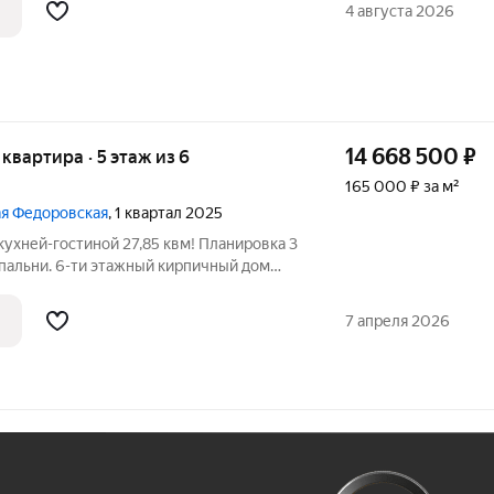
Дом оборудован лифтами. Дом построен
4 августа 2026
14 668 500
₽
я квартира · 5 этаж из 6
165 000 ₽ за м²
шая Федоровская
, 1 квартал 2025
 кухней-гостиной 27,85 квм! Планировка 3
спальни. 6-ти этажный кирпичный дом
 архитектуры. Удобное расположение
им проспектом. Лифт. ПРЕИМУЩЕСТВА
7 апреля 2026
Ж