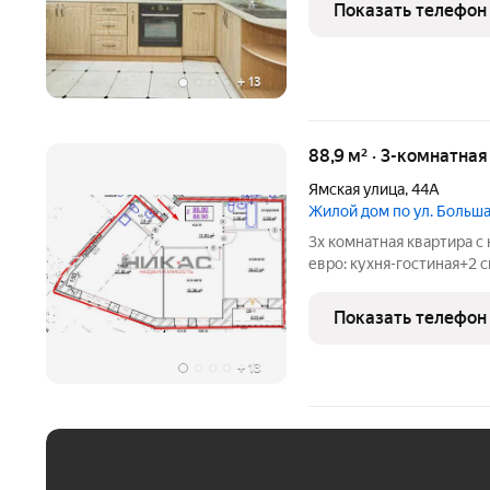
стороны. Гардеробная. 
Показать телефон
из керамического
+
13
88,9 м² · 3-комнатна
Ямская улица
,
44А
Жилой дом по ул. Боль
3х комнатная квартира с
евро: кухня-гостиная+2 
2025 года, современной
дома рядом с Московск
Показать телефон
ЭТОЙ КВАРТИРЫ:
+
13
ЕЖЕМЕСЯЧНЫЙ ПЛАТЁ