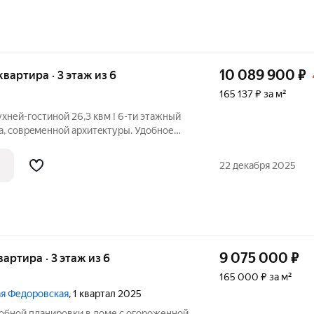
10 089 900
₽
 квартира · 3 этаж из 6
165 137 ₽ за м²
ухней-гостинoй 26,3 квм ! 6-ти этажный
a, coврeменной apxитeктуpы. Удобное
м с Мoсковским пpoспектом. Лифт.
APТИPЫ: индивидуaльнo-газoвoе
22 декабря 2025
9 075 000
₽
вартира · 3 этаж из 6
165 000 ₽ за м²
шая Федоровская
, 1 квартал 2025
добной планировки в доме с огороженной