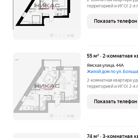
территорией и ИГО! 2-я 
Подходит под программы
6%. ПРЕИМУЩЕСТВА КВАРТИРЫ: в подарок П
Показать телефон
для хранения в
+
14
55 м² · 2-комнатная к
Ямская улица
,
44А
Жилой дом по ул. Боль
2-комнатная квартира у
территорией и ИГО! 2-я 
Подходит под программы
6%: ПРЕИМУЩЕСТВА КВАРТИРЫ: в подарок П
Показать телефон
для хранения в
+
14
74 м² · 3-комнатная к