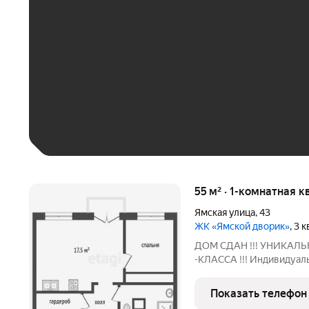
До 30 тыс. ₽
До 50 тыс. ₽
До 70 тыс. ₽
Больше 100 тыс. ₽
55 м² · 1-комнатная к
Ямская улица
,
43
ЖК «Ямской дворик»
, 3 
ДОМ СДАН !!! УНИКАЛЬ
-КЛАССА !!! Индивидуал
ДОМ ЕВРО - однушка с ку
кваpтирe есть помeщeниe
Показать телефон
кабинeт. 6-ти этaжный