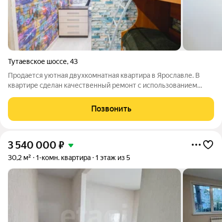
Тутаевское шоссе
,
43
Продается уютная двухкомнатная квартира в Ярославле. В
квартире сделан качественный ремонт с использованием
материалов премиум сегмента, полностью заменены полы от
основания до финишного покрытия. В коридоре и в ванной
Позвонить
комнате полы с подогревом, в
3 540 000
₽
30,2 м²
1-комн. квартира
1 этаж из 5