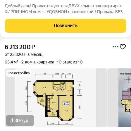
Добрый день! Продается уютная ДВУХ-комнатная квартира в
КИРПИЧНОМ доме с УДОБНОЙ планировкой. ! Продажа БЕЗ
КОМИССИИ ! Безопасно и с удовольствием юридически
сопроводим Вашу сделку, деятельность нашего агентства
Позвонить
застрахована на 20 000 000 р. Будем
6 213 200
₽
от 22 320 ₽ в месяц
63,4 м²
2-комн. квартира
10 этаж из 10
новостройка
3D-тур