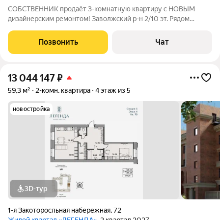
СОБСТВЕННИК продаёт 3-комнатную квартиру с НОВЫМ
дизайнерским ремонтом! Заволжский р-н 2/10 эт. Рядом
сосновый бор. Идеальный вариант для тех, кто ценит комфорт
и не хочет вкладываться в ремонт. Квартира полностью готова
Позвонить
Чат
к заселению: современный
13 044 147
₽
59,3 м²
2-комн. квартира
4 этаж из 5
новостройка
3D-тур
1-я Закоторосльная набережная
,
72