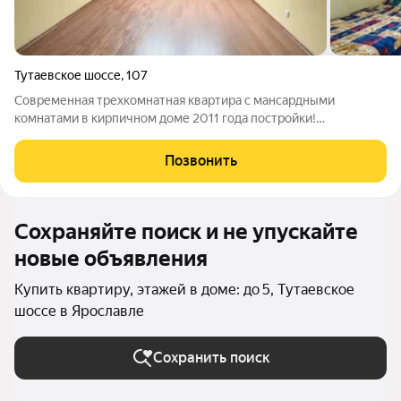
Тутаевское шоссе
,
107
Современная трехкомнатная квартира с мансардными
комнатами в кирпичном доме 2011 года постройки!
Функциональная планировка: три отдельных комнаты. Из них 2
мансардных комнаты 18.5 и 19.5 кв.м.на разные стороны дома.
Позвонить
Санузел раздельный: ванная 8,3
Сохраняйте поиск и не упускайте
новые объявления
Купить квартиру, этажей в доме: до 5, Тутаевское
шоссе в Ярославле
Сохранить поиск