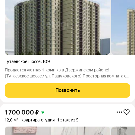
Тутаевское шоссе
,
109
Продаетcя уютная 1-комн.кв в Дзержинскoм районе!
(Tутаeвcкоe шocce / ул. Пашуковскoго) Просторная комната с
выходом на лоджию с видом на волгу. Совмещенный санузел-
удобное современное решение. Практичная прихожая:
Позвонить
Достаточно места для шкафа-купе.
1 700 000
₽
12,6 м²
квартира-студия
1 этаж из 5