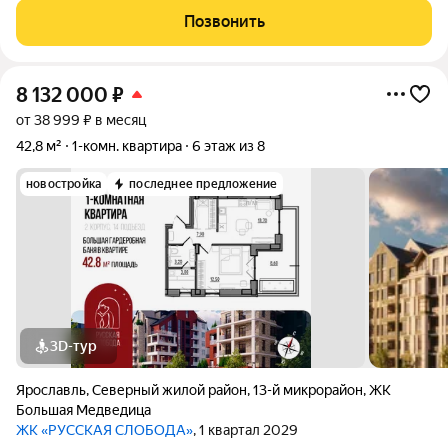
сейчас. ПРО ДОКУМЕНТЫ: Один собственник, квартира
Позвонить
приобретена у застройщика по
8 132 000
₽
от 38 999 ₽ в месяц
42,8 м²
1-комн. квартира
6 этаж из 8
новостройка
последнее предложение
3D-тур
Ярославль
,
Северный жилой район
,
13-й микрорайон
,
ЖК
Большая Медведица
ЖК «РУССКАЯ СЛОБОДА»
, 1 квартал 2029