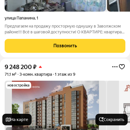
улица Папанина
,
1
Предлагаем на продажу просторную однушку в Заволжском
районе!!! Всё в шаговой доступности! О КВАРТИРЕ: квартира
светлая; не угловая ; теплая просторный кордор; установлены
окна ПВХ; хорошие соседи; О ДОМЕ: чистый просторный
Позвонить
подъезд; рядом детские
9 248 200
₽
71,1 м²
3-комн. квартира
1 этаж из 9
новостройка
На карте
Сохранить