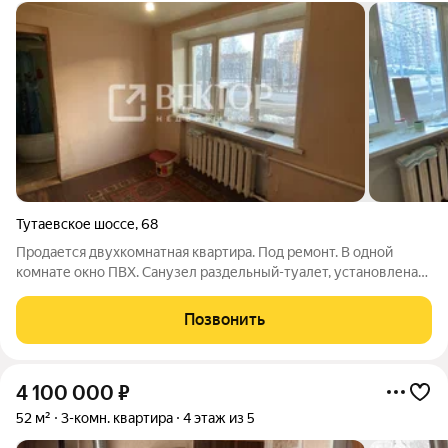
Тутаевское шоссе
,
68
Продается двухкомнатная квартира. Под ремонт. В одной
комнате окно ПВХ. Санузел раздельный-туалет, установлена
душевая кабинка. Квартира находится в хорошем
местоположении. Рядом с домом во дворе детский сад, школа
Позвонить
рядом, остановка общественного
4 100 000
₽
52 м²
3-комн. квартира
4 этаж из 5