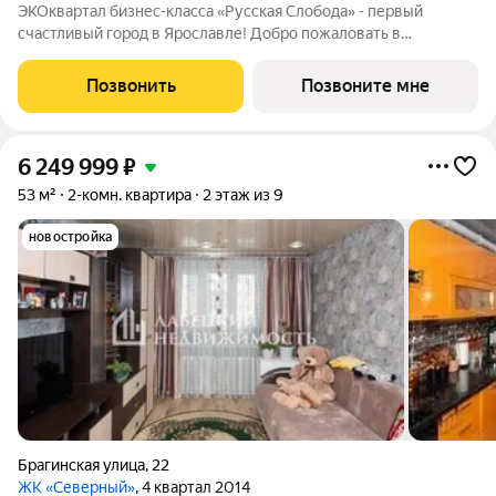
ЭКОквартал бизнес-класса «Русская Слобода» - первый
счастливый город в Ярославле! Добро пожаловать в
пространство, где современная архитектура встречается с
русской душой ЭКОквартал «Русская Слобода», формирующий
Позвонить
Позвоните мне
среду нового качества жизни в
6 249 999
₽
53 м²
2-комн. квартира
2 этаж из 9
новостройка
Брагинская улица
,
22
ЖК «Северный»
, 4 квартал 2014