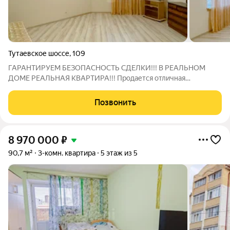
Тутаевское шоссе
,
109
ГАРАНТИРУЕМ БЕЗОПАСНОСТЬ СДЕЛКИ!!! В РЕАЛЬНОМ
ДОМЕ РЕАЛЬНАЯ КВАРТИРА!!! Продается отличная
однокомнатная квартира по адресу Тутаевское шоссе, 109.
Кирпичный дом, середина дома, 4й этаж. Квартира очень
Позвонить
просторная, светлая и уютная. С косметическим
8 970 000
₽
90,7 м²
3-комн. квартира
5 этаж из 5