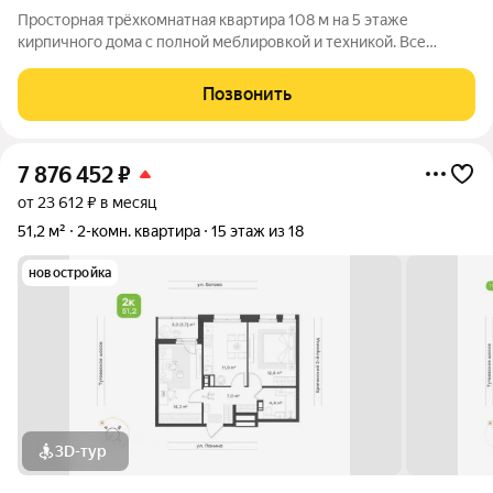
Просторная трёхкомнатная квартира 108 м на 5 этаже
кирпичного дома с полной меблировкой и техникой. Все
комнаты изолированные, окна выходят на две стороны во двор
и на противоположную. Планировка продумана для
Позвонить
комфортной жизни: отдельный просторный
7 876 452
₽
от 23 612 ₽ в месяц
51,2 м²
2-комн. квартира
15 этаж из 18
новостройка
3D-тур