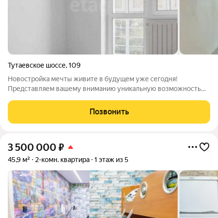
Тутаевское шоссе
,
109
Новостройка мечты живите в будущем уже сегодня!
Представляем вашему вниманию уникальную возможность
стать обладателем квартиры в новом жилом комплексе, сдача
которого запланирована на 2027 год! Стоимость за
Позвонить
НАЛИЧНЫЙ РАСЧЕТ. НО также можно оформить в
3 500 000
₽
45,9 м²
2-комн. квартира
1 этаж из 5