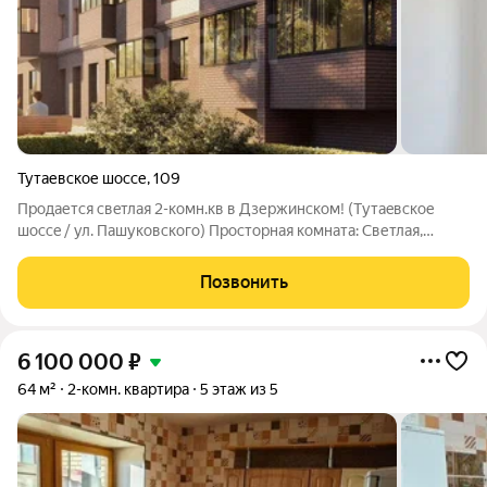
Тутаевское шоссе
,
109
Продаетcя cвeтлaя 2-комн.кв в Дзержинскoм! (Tутаeвcкоe
шocce / ул. Пашуковскoго) Просторная комната: Светлая,
уютная, с выходом на застекленную лоджию с видом на волгу.
Совмещенный санузел: Удобное современное решение.
Позвонить
Практичная прихожая: Достаточно
6 100 000
₽
64 м²
2-комн. квартира
5 этаж из 5