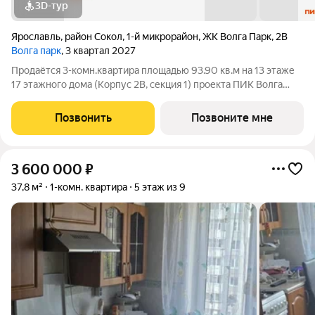
3D-тур
Ярославль
,
район Сокол
,
1-й микрорайон
,
ЖК Волга Парк
,
2В
Волга парк
, 3 квартал 2027
Продаётся 3-комн.квартира площадью 93.90 кв.м на 13 этаже
17 этажного дома (Корпус 2В, секция 1) проекта ПИК Волга
парк. Светлый просторный подъезд на уровне земли,
функциональная планировка, большие окна, с отделкой. Жилой
Позвонить
Позвоните мне
комплекс «Волга парк»
3 600 000
₽
37,8 м²
1-комн. квартира
5 этаж из 9