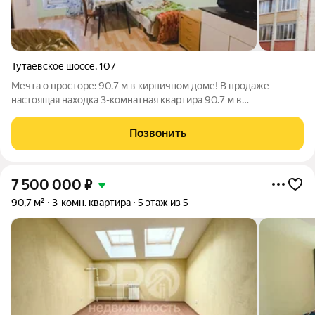
Тутаевское шоссе
,
107
Мечта о просторе: 90.7 м в кирпичном доме! В продаже
настоящая находка 3-комнатная квартира 90.7 м в
качественном кирпичном доме 2011 года. Здесь тепло, тихо и
очень надежно. Никаких сюрпризов от соседей и коммуналки
Позвонить
всё центральное. Что внутри:
7 500 000
₽
90,7 м²
3-комн. квартира
5 этаж из 5