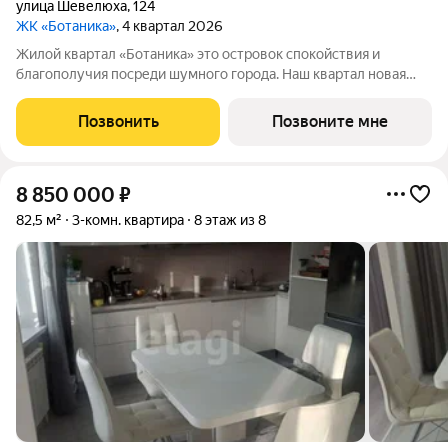
улица Шевелюха
,
124
ЖК «Ботаника»
, 4 квартал 2026
Жилой квартал «Ботаника» это островок спокойствия и
благополучия посреди шумного города. Наш квартал новая
точка на карте города. И как все новое, он привлекает к себе
внимание не только высоким качеством домостроения, но и
Позвонить
Позвоните мне
удачным расположением.
8 850 000
₽
82,5 м²
3-комн. квартира
8 этаж из 8