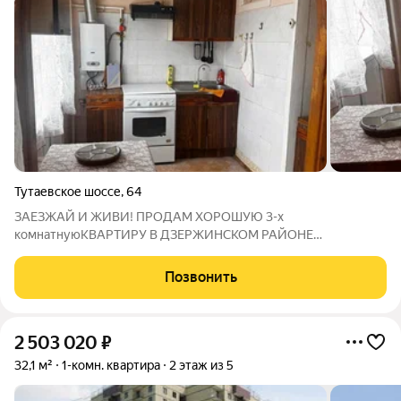
Тутаевское шоссе
,
64
ЗАЕЗЖАЙ И ЖИВИ! ПРОДАМ ХОРОШУЮ 3-х
комнатнуюКВАРТИРУ В ДЗЕРЖИНСКОМ РАЙОНЕ
КИРПИЧНЫЙ ДОМ СРЕДНИЙ ЭТАЖ КВАРТИРА ОЧЕНЬ
ТЕПЛАЯ УДОБНАЯ, ФУНКЦИОНАЛЬНАЯ ПЛАНИРОВКА: -
Позвонить
кухня-гостиная 15 м2 - просторные прихожая и санузел -
БАЛКОН утепление ПВХ ЧИСТЫЙ
2 503 020
₽
32,1 м²
1-комн. квартира
2 этаж из 5