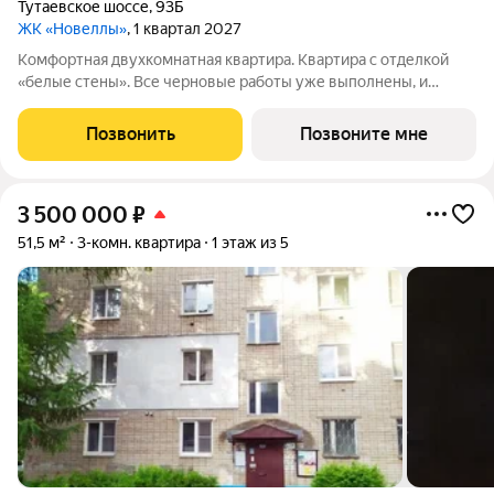
Тутаевское шоссе
,
93Б
ЖК «Новеллы»
, 1 квартал 2027
Комфортная двухкомнатная квартира. Квартира с отделкой
«белые стены». Все черновые работы уже выполнены, и
квартира готова к тому, чтобы вы создали в ней собственный
стиль. Это ваш чистый холст, просто добавьте цвет, текстуру и
Позвонить
Позвоните мне
детали, которые
3 500 000
₽
51,5 м²
3-комн. квартира
1 этаж из 5