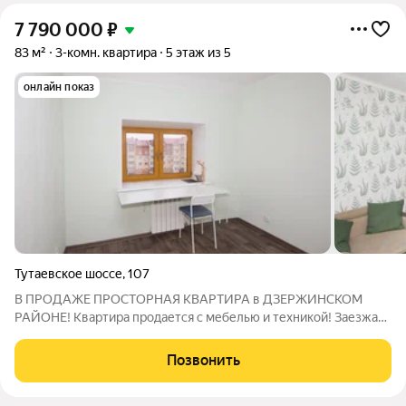
7 790 000
₽
83 м²
3-комн. квартира
5 этаж из 5
онлайн показ
Тутаевское шоссе
,
107
В ПРОДАЖЕ ПРОСТОРНАЯ КВАРТИРА в ДЗЕРЖИНСКОМ
РАЙОНЕ! Квартира продается с мебелью и техникой! Заезжай
и живи! Качественный кирпичный дом 2011 года постройки с
центральными коммуникациями. Площадь квартиры 83 м2,
Позвонить
простор и уют в одном пространстве.