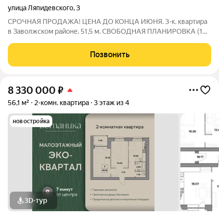
улица Ляпидевского
,
3
СРОЧНАЯ ПРОДАЖА! ЦЕНА ДО КОНЦА ИЮНЯ. 3-к. квартира
в Заволжском районе. 51,5 м. СВОБОДНАЯ ПЛАНИРОВКА (1
этаж) / Ваш идеальный черновик Состояние «под ремонт» это
чистый лист. Убираете перегородки (если нужно) и делаете
Позвонить
дизайн под себя: хоть
8 330 000
₽
56,1 м²
2-комн. квартира
3 этаж из 4
новостройка
3D-тур