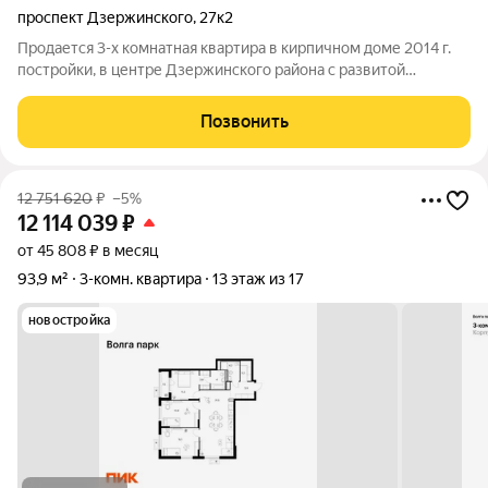
проспект Дзержинского
,
27к2
Продается 3-х комнатная квартира в кирпичном доме 2014 г.
постройки, в центре Дзержинского района с развитой
инфраструктурой : Дзержинский рынок , Дом пионеров, парк,
магазины , школы , детские сады , бассейн. Рядом остановка
Позвонить
общественного
12 751 620
₽
–5%
12 114 039
₽
от 45 808 ₽ в месяц
93,9 м²
3-комн. квартира
13 этаж из 17
новостройка