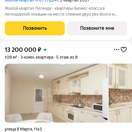
Жилой квартал «ЛЕГЕНДА»
, 2 квартал 2027
Жилой квартал Легенда - квартиры бизнес-класса в
легендарной локации на месте слияния двух рек Волги и
Которосли, в окружении объектов культурного наследия
Юнеско Церковь Иоанна Златоуста и памятник 18 века. Проект
Позвонить
Позвоните мне
граничит с природным парком на
13 200 000
₽
108 м²
3-комн. квартира
5 этаж из 8
улица 8 Марта
,
11к3