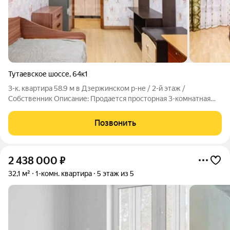
Тутаевское шоссе
,
64к1
3-к. квартира 58.9 м в Дзержинском р-не / 2-й этаж /
Собственник Описание: Продается просторная 3-комнатная
квартира в спальном районе города Дзержинский. Отличный
вариант для семьи: каждый ребенок получит отдельную
Позвонить
комнату, а взрослые свое личное
2 438 000
₽
32,1 м²
1-комн. квартира
5 этаж из 5