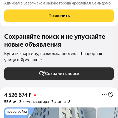
Адмирал в Заволжском районе города Ярославля! Семь домов
комфортной этажности с приватными дворами и
инфраструктурой. Для вас площадки для воркаута, игр в
Позвонить
баскетбол и футбол. На территории
Сохраняйте поиск и не упускайте
новые объявления
Купить квартиру, возможна ипотека, Шандорная
улица в Ярославле
Сохранить поиск
4 526 674
₽
55,6 м²
3-комн. квартира
7 этаж из 8
новостройка