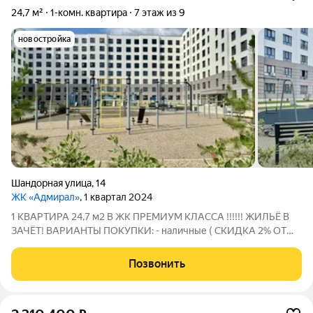
24,7 м²
1-комн. квартира
7 этаж из 9
новостройка
Шандорная улица
,
14
ЖК «Адмирал»
, 1 квартал 2024
1 КВАРТИРА 24,7 м2 В ЖК ПРЕМИУМ КЛАССА !!!!!! ЖИЛЬЁ В
ЗАЧЁТ! ВАРИАНТЫ ПОКУПКИ: - наличные ( СКИДКА 2% ОТ
СТОИМОСТИ)! - льготная ипотека - сертификаты ВСЕ
КВАРТИРЫ С ОТДЕЛКОЙ ПОД КЛЮЧ !!! Что входит в отделку:
Позвонить
- ламинат - декоративная штукатурка на