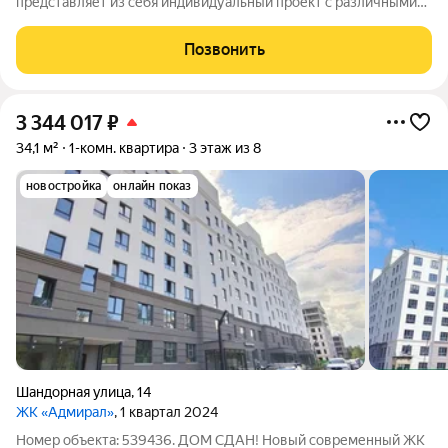
представляет из себя индивидуальный проект с различными
планировками квартир на любой выбор. Комплекс состоит из
нескольких очередей застройки с различными сроками сдачи.
Позвонить
Просторные входные
3 344 017
₽
34,1 м²
1-комн. квартира
3 этаж из 8
новостройка
онлайн показ
Шандорная улица
,
14
ЖК «Адмирал»
, 1 квартал 2024
Номер объекта: 539436. ДОМ СДАН! Новый современный ЖК