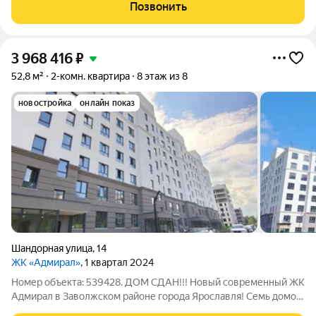
современная квартира в сданном доме в живописном
Позвонить
Заволжском районе. Почему стоит
3 968 416
₽
52,8 м²
2-комн. квартира
8 этаж из 8
новостройка
онлайн показ
Шандорная улица
,
14
ЖК «Адмирал»
, 1 квартал 2024
Номер объекта: 539428. ДОМ СДАН!!! Новый современный ЖК
Адмирал в Заволжском районе города Ярославля! Семь домов
комфортной этажности с приватными дворами и