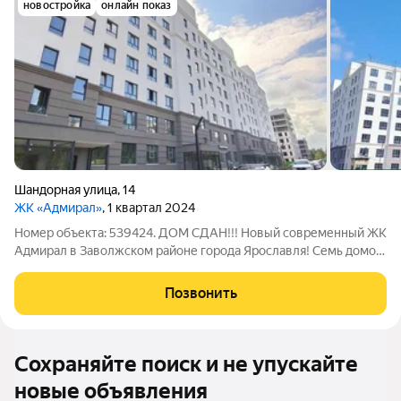
новостройка
онлайн показ
Шандорная улица
,
14
ЖК «Адмирал»
, 1 квартал 2024
Номер объекта: 539424. ДОМ СДАН!!! Новый современный ЖК
Адмирал в Заволжском районе города Ярославля! Семь домов
комфортной этажности с приватными дворами и
инфраструктурой. Для вас площадки для ворк-аута, игр в
Позвонить
баскетбол и футбол. На территории
Сохраняйте поиск и не упускайте
новые объявления