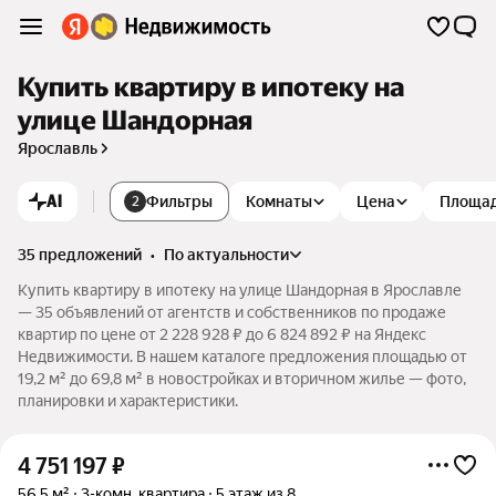
Купить квартиру в ипотеку на
улице Шандорная
Ярославль
AI
Фильтры
Комнаты
Цена
Площа
2
35 предложений
•
по актуальности
Купить квартиру в ипотеку на улице Шандорная в Ярославле
— 35 объявлений от агентств и собственников по продаже
квартир по цене от 2 228 928 ₽ до 6 824 892 ₽ на Яндекс
Недвижимости. В нашем каталоге предложения площадью от
19,2 м² до 69,8 м² в новостройках и вторичном жилье — фото,
планировки и характеристики.
4 751 197
₽
56,5 м²
3-комн. квартира
5 этаж из 8