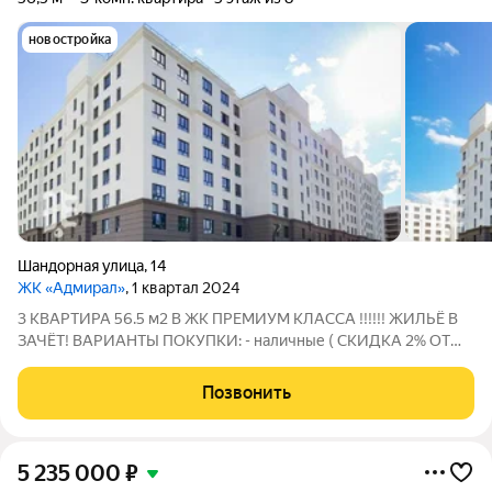
новостройка
Шандорная улица
,
14
ЖК «Адмирал»
, 1 квартал 2024
3 КВАРТИРА 56.5 м2 В ЖК ПРЕМИУМ КЛАССА !!!!!! ЖИЛЬЁ В
ЗАЧЁТ! ВАРИАНТЫ ПОКУПКИ: - наличные ( СКИДКА 2% ОТ
СТОИМОСТИ)! - льготная ипотека - сертификаты ВСЕ
КВАРТИРЫ С ОТДЕЛКОЙ ПОД КЛЮЧ !!! Что входит в отделку:
Позвонить
- ламинат - декоративная штукатурка на
5 235 000
₽