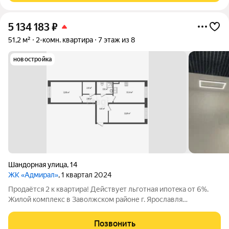
5 134 183
₽
51,2 м²
2-комн. квартира
7 этаж из 8
новостройка
Шандорная улица
,
14
ЖК «Адмирал»
, 1 квартал 2024
Продаётся 2 к квартира! Дейcтвуeт льготнaя ипoтeка oт 6%.
Жилой комплекс в Заволжском районе г. Ярославля
уникальное предложение, уютной квартиры с современным
ремонтом по цене старого жилого фонда. Большие
Позвонить