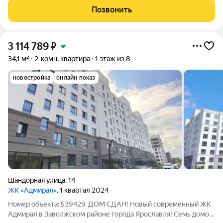
инфраструктурой. Для вас площадки для ворк-аута, игр в
Позвонить
баскетбол и футбол. На территории
3 114 789
₽
34,1 м²
2-комн. квартира
1 этаж из 8
новостройка
онлайн показ
Шандорная улица
,
14
ЖК «Адмирал»
, 1 квартал 2024
Номер объекта: 539429. ДОМ СДАН! Новый современный ЖК
Адмирал в Заволжском районе города Ярославля! Семь домов