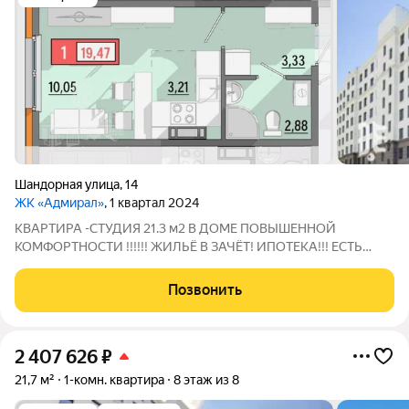
Шандорная улица
,
14
ЖК «Адмирал»
, 1 квартал 2024
КВАРТИРА -СТУДИЯ 21.3 м2 В ДОМЕ ПОВЫШЕННОЙ
КОМФОРТНОСТИ !!!!!! ЖИЛЬЁ В ЗАЧЁТ! ИПОТЕКА!!! ЕСТЬ
ЛИМИТЫ от 6%! ВАРИАНТЫ ПОКУПКИ: - наличные ( СКИДКА
5% от стоимости квартиры)!!! - ипотека 12.9%! - сертификаты
Позвонить
ВСЕ КВАРТИРЫ С ОТДЕЛКОЙ ПОД КЛЮЧ !!! Что
2 407 626
₽
21,7 м²
1-комн. квартира
8 этаж из 8