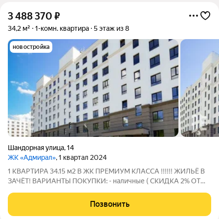
3 488 370
₽
34,2 м²
1-комн. квартира
5 этаж из 8
новостройка
Шандорная улица
,
14
ЖК «Адмирал»
, 1 квартал 2024
1 КВАРТИРА 34.15 м2 В ЖК ПРЕМИУМ КЛАССА !!!!!! ЖИЛЬЁ В
ЗАЧЁТ! ВАРИАНТЫ ПОКУПКИ: - наличные ( СКИДКА 2% ОТ
СТОИМОСТИ)! - льготная ипотека - сертификаты ВСЕ
КВАРТИРЫ С ОТДЕЛКОЙ ПОД КЛЮЧ !!! Что входит в отделку:
Позвонить
- ламинат - декоративная штукатурка на