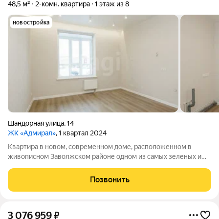
48,5 м²
2-комн. квартира
1 этаж из 8
новостройка
Шандорная улица
,
14
ЖК «Адмирал»
, 1 квартал 2024
Квартира в новом, современном доме, расположенном в
живописном Заволжском районе одном из самых зеленых и
экологически чистых уголков города. Здесь, среди сосновых
деревьев и свежего воздуха, вы сможете наслаждаться
Позвонить
гармонией с природой. Всего в
3 076 959
₽