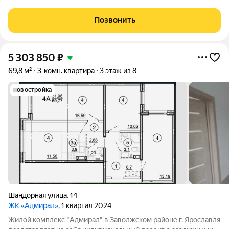
комфортной этажности с приватными дворами и
инфраструктурой. Для вас площадки для воркаута, игр в
Позвонить
баскетбол и футбол. На территории
5 303 850
₽
69,8 м²
3-комн. квартира
3 этаж из 8
новостройка
Шандорная улица
,
14
ЖК «Адмирал»
, 1 квартал 2024
Жилой комплекс "Адмирал" в Заволжском районе г. Ярославля