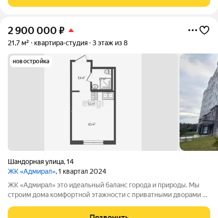
панорамные окна, декоративная штукатурка
2 900 000
₽
21,7 м²
квартира-студия
3 этаж из 8
новостройка
Шандорная улица
,
14
ЖК «Адмирал»
, 1 квартал 2024
ЖК «Адмирал» это идеальный баланс города и природы. Мы
строим дома комфортной этажности с приватными дворами и
инфраструктурой. Ансамбль из семи домов в спокойных
оттенках воплощение уюта. Чтобы вы не тратили время на
Позвонить