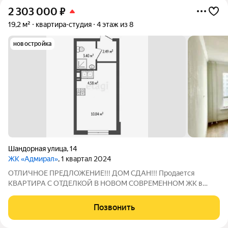
2 303 000
₽
19,2 м²
квартира-студия
4 этаж из 8
новостройка
Шандорная улица
,
14
ЖК «Адмирал»
, 1 квартал 2024
ОТЛИЧНОЕ ПРЕДЛОЖЕНИЕ!!! ДОМ СДАН!!! Продается
КВАРТИРА С ОТДЕЛКОЙ B HOВОМ COBPEMЕННOМ ЖК в
Заволжском районе. Отделка под ключ: декоративная
штукатурка стен, ламинат, установлена сантехника, электрика
Позвонить
- выключатели, розетки, межкомнатные двери, окна