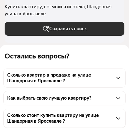
Купить квартиру, возможна ипотека, Шандорная
улица в Ярославле
Сохранить поиск
Остались вопросы?
Сколько квартир в продаже на улице
Шандорная в Ярославле ?
На Яндекс Недвижимости в продаже на улице 
Шандорная в Ярославле 35 квартир, из них 35 
Как выбрать свою лучшую квартиру?
объявлений от агентств
Чтобы купить квартиру в ипотеку на улице 
Шандорная, воспользуйтесь тепловой картой для 
Сколько стоит купить квартиру на улице
Шандорная в Ярославле ?
оценки инфраструктуры и транспортной 