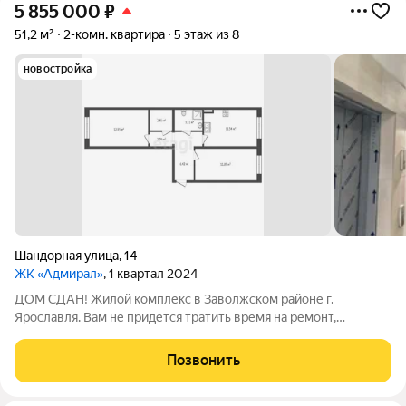
5 855 000
₽
51,2 м²
2-комн. квартира
5 этаж из 8
новостройка
Шандорная улица
,
14
ЖК «Адмирал»
, 1 квартал 2024
ДОМ СДАН! Жилой комплекс в Заволжском районе г.
Ярославля. Вам не придется тратить время на ремонт,
квартира с готовой отделкой. Большие панорамные окна,
декоративная штукатурка стен, ламинат на полу в комнатах и
Позвонить
плитка в сан. узлах, межкомнатные