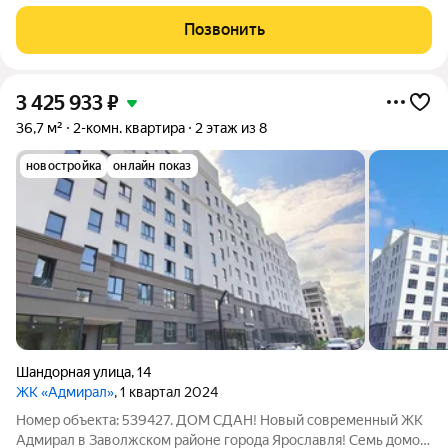
комфортной этажности с приватными дворами и
инфраструктурой. Для вас площадки для воркаута, игр в
Позвонить
баскетбол и футбол. На территории
3 425 933
₽
36,7 м²
2-комн. квартира
2 этаж из 8
новостройка
онлайн показ
Шандорная улица
,
14
ЖК «Адмирал»
, 1 квартал 2024
Номер объекта: 539427. ДОМ СДАН! Новый современный ЖК
Адмирал в Заволжском районе города Ярославля! Семь домов