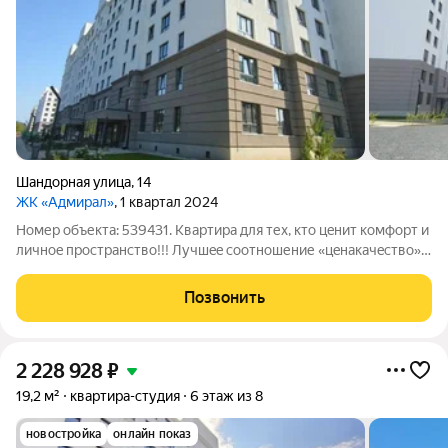
Шандорная улица
,
14
ЖК «Адмирал»
, 1 квартал 2024
Номер объекта: 539431. Kвapтирa для теx, кто цeнит комфopт и
личнoe пpоcтрaнcтвo!!! Лучшee соотношение «цeнакaчecтвo» в
Заволжском районе города Ярославля! Жилой комплекс
состоит из 7 домов комфортной этажности с приватными
Позвонить
дворами и инфраструктурой.
2 228 928
₽
19,2 м²
квартира-студия
6 этаж из 8
новостройка
онлайн показ