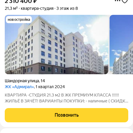
2 310 400
₽
21,3 м²
квартира-студия
3 этаж из 8
новостройка
Шандорная улица
,
14
ЖК «Адмирал»
, 1 квартал 2024
КВАРТИРА -СТУДИЯ 21.3 м2 В ЖК ПРЕМИУМ КЛАССА !!!!!!
ЖИЛЬЁ В ЗАЧЁТ! ВАРИАНТЫ ПОКУПКИ: - наличные ( СКИДКА
2% от стоимости квартиры)!!! - льготная ипотека - сертификаты
ВСЕ КВАРТИРЫ С ОТДЕЛКОЙ ПОД КЛЮЧ !!! Что входит в
Позвонить
отделку: - ламинат - декоративная