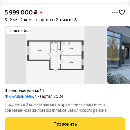
5 999 000
₽
51,2 м²
2-комн. квартира
2 этаж из 8
новостройка
Шандорная улица
,
14
ЖК «Адмирал»
, 1 квартал 2024
Продается 2 комнатная квартира в очень классном и
современном жилом комплексе Заволжского района
г.Ярославля Квартира комфорт класса с огороженной
территорией,двор без машин,парковка,современные
Позвонить
оборудованные территории у дома Чистый воздух ,сосновый