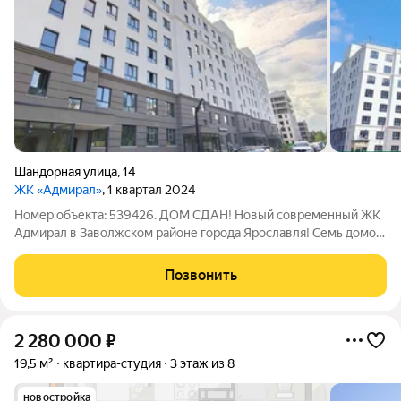
Шандорная улица
,
14
ЖК «Адмирал»
, 1 квартал 2024
Номер объекта: 539426. ДОМ СДАН! Новый современный ЖК
Адмирал в Заволжском районе города Ярославля! Семь домов
комфортной этажности с приватными дворами и
инфраструктурой. Для вас площадки для воркаута, игр в
Позвонить
баскетбол и футбол. На территории
2 280 000
₽
19,5 м²
квартира-студия
3 этаж из 8
новостройка