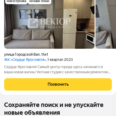
новостройка
онлайн показ
улица Городской Вал
,
15к1
ЖК «Сердце Ярославля»
, 1 квартал 2023
Сердце Ярославля! Самый центр города здесь начинается
ваша новая жизнь! Уютная студия с качественным ремонтом
заезжайте и живите сразу Общая площадь квартиры 22 м, она
расположена на 6-м этаже 9-этажного монолитно-кирпичного
Позвонить
дома. В вашем
Сохраняйте поиск и не упускайте
новые объявления