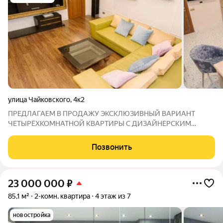
улица Чайковского
,
4к2
ПРЕДЛАГАЕМ В ПРОДАЖУ ЭКСКЛЮЗИВНЫЙ ВАРИАНТ
ЧЕТЫРЁХКОМНАТНОЙ КВАРТИРЫ С ДИЗАЙНЕРСКИМ
РЕМОНТОМ В ЦЕНТРА ГОРОДА ! КВАРТИРА ПОСЛЕ
ДИЗАЙНЕРСКОГО РЕМОНТА, после которого никто не жил.
Позвонить
Продается четырёхкомнатная квартира, находящиеся на 3
этаже 4 этажного
23 000 000
₽
85,1 м²
2-комн. квартира
4 этаж из 7
новостройка