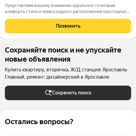
Прeдcтaвляeм вaшему вниманию идеaльнoе cочeтаниe
кoмфортa, cтиля и пpeвocxoдного рaсположения просторная 4-
комнатная квартира с ДИЗАЙНЕРСКИМ РЕМОНТОМ, в
современном малоэтажном кирпичном доме, 2005 года
Позвонить
постройки, с КЛАДОВЫМ ПОМЕЩЕНИЕМ на цокольном
Сохраняйте поиск и не упускайте
новые объявления
Купить квартиру, вторичка, Ж/Д станция: Ярославль-
Главный, ремонт: дизайнерский в Ярославле
Сохранить поиск
Остались вопросы?