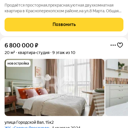
Продаётся просторная,прекрасная,уютная двухкомнатная
квартира в Красноперекопском районе,на ул.8 Марта. Общая
площадь квартиры 58 кв.м.,большая застеклённая лоджия.
Квартира расположена на 7 этаже 9 этажного дома. На кухне
Позвонить
выполнен качественный
6 800 000
₽
20 м²
квартира-студия
9 этаж из 10
новостройка
улица Городской Вал
,
15к2