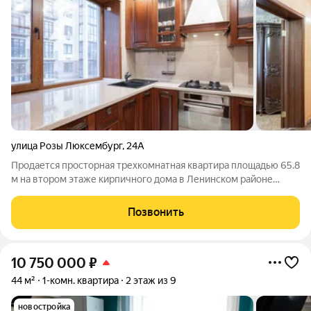
улица Розы Люксембург
,
24А
Продается просторная трехкомнатная квартира площадью 65.8
м на втором этаже кирпичного дома в Ленинском районе
Ярославля. Ключевым преимуществом объекта является
продуманная планировка: все три комнаты изолированы, что
Позвонить
обеспечивает приватность, а
10 750 000
₽
44 м²
1-комн. квартира
2 этаж из 9
новостройка