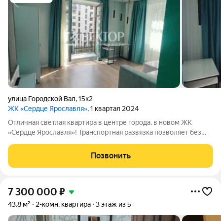
улица Городской Вал
,
15к2
ЖК «Сердце Ярославля»
, 1 квартал 2024
Отличная светлая квартира в центре города, в новом ЖК
«Сердце Ярославля»! Транспортная развязка позволяет без
преград добраться в любой район города. ЖК оснащён всеми
необходимыми удобствами: есть пассажирский и грузовой
Позвонить
лифты, а также пандус для
7 300 000
₽
43,8 м²
2-комн. квартира
3 этаж из 5