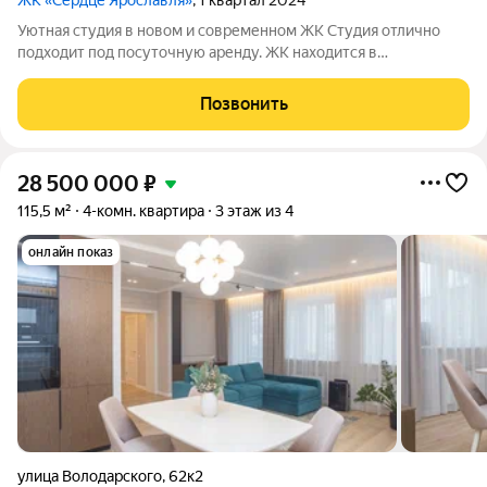
ЖК «Сердце Ярославля»
, 1 квартал 2024
Уютная студия в новом и современном ЖК Студия отлично
подходит под посуточную аренду. ЖК находится в
центральной части города, что удобно для гостей города. О
доме дом 2024 года постройки квартира расположена на 9м
Позвонить
этаже 10ти этажного монолитного
28 500 000
₽
115,5 м²
4-комн. квартира
3 этаж из 4
онлайн показ
улица Володарского
,
62к2