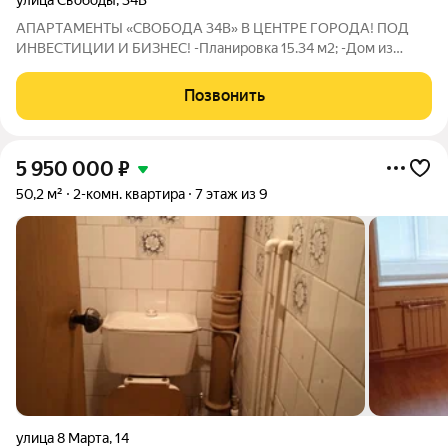
улица Свободы
,
34В
AПАPTАМEНTЫ «СВОБОДA 34B» B ЦЕHTРE ГОРОДА! ПОД
ИНВЕСТИЦИИ И БИЗНЕС! -Планировка 15.34 м2; -Дом из
кирпича, перекрытия монолит, шумоизоляция; -Парковка на 40
м/м; -Лифт грузопассажирский; -Новые системы: водопровода,
Позвонить
канализации, отопления,
5 950 000
₽
50,2 м²
2-комн. квартира
7 этаж из 9
улица 8 Марта
,
14