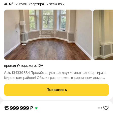
46 м²
2-комн. квартира
2 этаж из 2
проезд Ухтомского
,
12А
Арт. 134339634 Продаётся уютная двухкомнатная квартира в
Кировском районе! Объект расположен в кирпичном доме,
который находится в процессе модернизации в самом центре
Ярославля, с высокой доступностью ко всем ключевым точкам
Позвонить
города. Всего 5-7 минут
15 999 999
₽