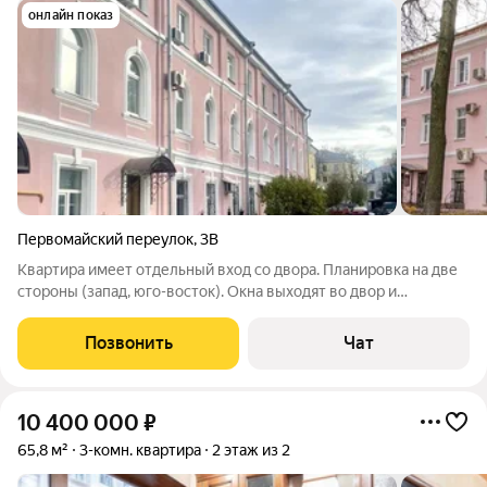
онлайн показ
Первомайский переулок
,
3В
Квартира имеет отдельный вход со двора. Планировка на две
стороны (запад, юго-восток). Окна выходят во двор и
межквартальный проезд. Квартира в двух уровнях. 1 этаж.32.3
м2. Холл 21.2 квм. Санузел 3,1 квм. Вместительная гардеробная
Позвонить
Чат
6,5 квм и зона
10 400 000
₽
65,8 м²
3-комн. квартира
2 этаж из 2