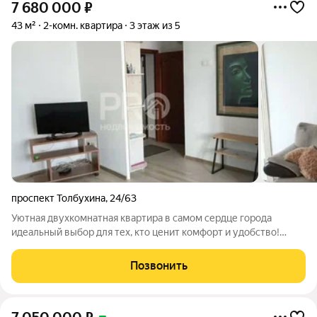
7 680 000
₽
43 м²
2-комн. квартира
3 этаж из 5
проспект Толбухина
,
24/63
Уютная двухкомнатная квартира в самом сердце города
идеальный выбор для тех, кто ценит комфорт и удобство!
Общая площадь квартиры составляет 43 м, из которых 30 м
жилая площадь и 12 м просторная кухня. Квартира
Позвонить
расположена на 3-м этаже 5-этажного