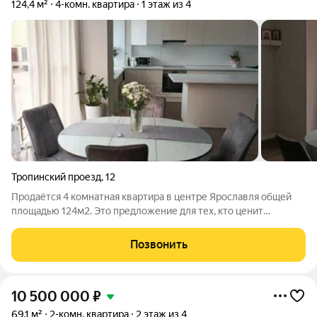
124,4 м²
4-комн. квартира
1 этаж из 4
Тропинский проезд
,
12
Продаётся 4 комнатная квартира в центре Ярославля общей
площадью 124м2. Это предложение для тех, кто ценит
комфорт и качество. Дом, в котором расположена квартира,
выполнен из кирпича, что обеспечивает отличную тепло- и
Позвонить
звукоизоляцию. Здание имеет
10 500 000
₽
69,1 м²
2-комн. квартира
2 этаж из 4