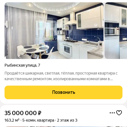
Рыбинская улица
,
7
Продаётся шикарная, светлая, тёплая, просторная квартира с
качественным ремонтом, изолированными комнатами в
отличном районе центра Ярославля. Общая площадь квартиры
60,4 м, жилая площадь 32 м, площадь кухни 10 м. Квартира
Позвонить
расположена на 3-м этаже
35 000 000
₽
163,2 м²
5-комн. квартира
2 этаж из 3