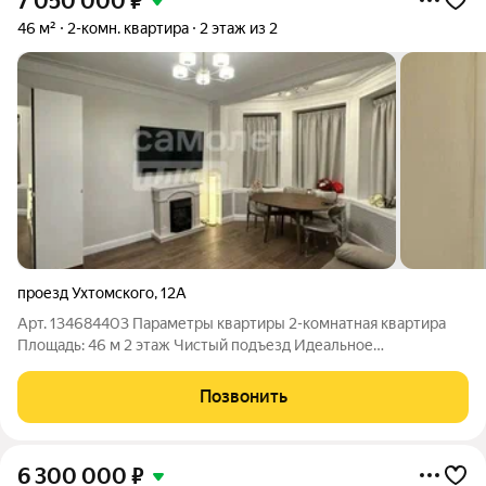
7 050 000
₽
46 м²
2-комн. квартира
2 этаж из 2
проезд Ухтомского
,
12А
Арт. 134684403 Параметры квартиры 2-комнатная квартира
Площадь: 46 м 2 этаж Чистый подъезд Идеальное
расположение, рядом с домом остановка общественного
транспорта Локация Квартира расположена в центре
Позвонить
Ярославля Около 5-7 минут пешком до
6 300 000
₽