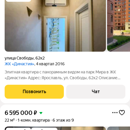
улица Свободы
,
62к2
ЖК «Династия»
, 4 квартал 2016
Элитная квартира с панорамным видом на парк Мира в ЖК
«Династия» Адрес: Ярославль, ул. Свободы, 62к2 Описание
объекта Продаётся двухкомнатная квартира бизнес-класса
общей площадью 64,3 м. Планировка «распашонка», высота
Позвонить
Чат
потолков 3 м, продуманная и
6 595 000
₽
22 м²
1-комн. квартира
6 этаж из 9