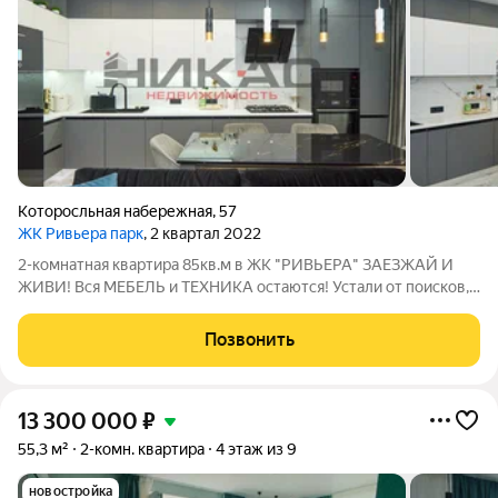
Которосльная набережная
,
57
ЖК Ривьера парк
, 2 квартал 2022
2-комнатная квартира 85кв.м в ЖК "РИВЬЕРА" ЗАЕЗЖАЙ И
ЖИВИ! Вся МЕБЕЛЬ и ТЕХНИКА остаются! Устали от поисков,
ремонтов и бесконечного выбора мебели? Мечтаете о
квартире, куда можно заехать сразу после сделки и начать
Позвонить
наслаждаться жизнью? Ваша мечта
13 300 000
₽
55,3 м²
2-комн. квартира
4 этаж из 9
новостройка