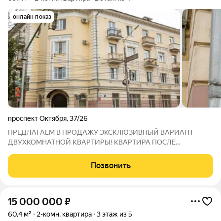
онлайн показ
проспект Октября
,
37/26
ПРЕДЛАГАЕМ В ПРОДАЖУ ЭКСКЛЮЗИВНЫЙ ВАРИАНТ
ДВУХКОМНАТНОЙ КВАРТИРЫ! КВАРТИРА ПОСЛЕ
КАЧЕСТВЕННОГО КАПИТАЛЬНОГО РЕМОНТА. Продается
двухкомнатная квартира, находящиеся на 2 этаже 4 этажного
Позвонить
жилого дома. КВАРТИРА РАСПОЛОЖЕНА - пр-т Октября, д.
37/16 О
15 000 000
₽
60,4 м²
2-комн. квартира
3 этаж из 5