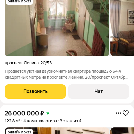
онлайн показ
проспект Ленина
,
20/53
Продаётся уютная двухкомнатная квартира площадью 54.4
квадратных метра на проспекте Ленина, 20/проспект Октября,
53 в городе Ярославле. Квартира расположена на третьем
этаже пятиэтажного кирпичного дома, построенного в 1952
Позвонить
Чат
году. Пространство
26 000 000
₽
122,8 м²
4-комн. квартира
3 этаж из 4
онлайн показ