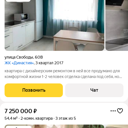
улица Свободы
,
60В
ЖК «Династия»
, 3 квартал 2017
квартира с дизайнерским ремонтом в ней все продумано для
комфортной жизни 1-2 человек отделка сделана под себя, но
нам пора расширяться, поэтому продаем с лоджии есть выход
на крышу, где можно разместить цветы и шезлонги в квартире
Позвонить
Чат
минималистическая
7 250 000
₽
54,4 м²
2-комн. квартира
3 этаж из 5