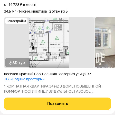
от 14 728 ₽ в месяц
34,5 м²
1-комн. квартира
2 этаж из 5
новостройка
3D-тур
посёлок Красный Бор
,
Большая Заозёрная улица
,
37
ЖК «Родные просторы»
1 КОМНАТНАЯ КВАРТИРА 34 м2 В ДОМЕ ПОВЫШЕННОЙ
КОМФОРТНОСТИ!! ИНДИВИДУАЛЬНОЕ ГАЗОВОЕ
ОТОПЛЕНИЕ! ИПОТЕКА !!! ЖИЛЬЁ В ЗАЧЁТ!!! ЖК ПРЕМИУМ
КЛАССА!!! ПРЕИМУЩЕСТВО КВАРТИРЫ - индивидуальное
Позвонить
отопление - просторная планировка - в комнатах высокие
потолки -