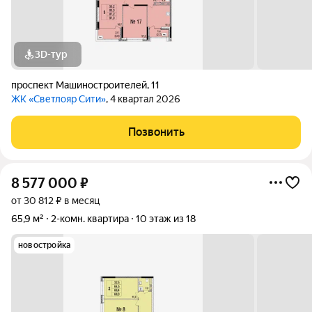
3D-тур
проспект Машиностроителей
,
11
ЖК «Светлояр Сити»
, 4 квартал 2026
Позвонить
8 577 000
₽
от 30 812 ₽ в месяц
65,9 м²
2-комн. квартира
10 этаж из 18
новостройка