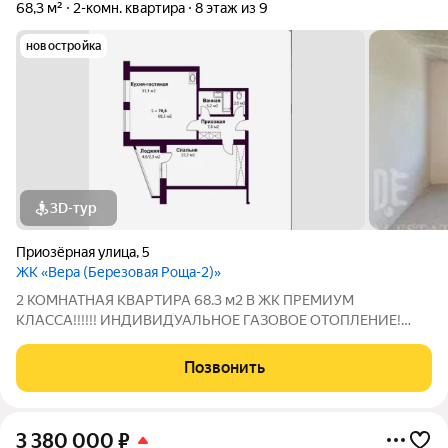
68,3 м²
2-комн. квартира
8 этаж из 9
новостройка
3D-тур
Приозёрная улица
,
5
ЖК «Вера (Березовая Роща-2)»
2 КОМНАТНАЯ КВАРТИРА 68.3 м2 В ЖК ПРЕМИУМ
КЛАССА!!!!!! ИНДИВИДУАЛЬНОЕ ГАЗОВОЕ ОТОПЛЕНИЕ!
ЖИЛЬЁ В ЗАЧЁТ!!! ДОМ СДАН!!! ПРЕИМУЩЕСТВО КВАРТИРЫ
- индивидуальное отопление - свободная планировка -
Позвонить
просторные большие площади - низкие коммунальные
платежи -
3 380 000
₽