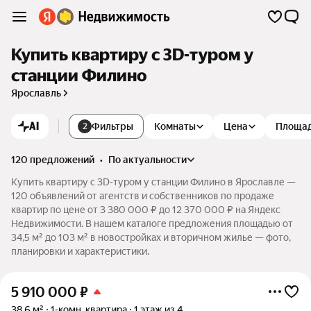
Купить квартиру c 3D-туром у
станции Филино
Ярославль
AI
Фильтры
Комнаты
Цена
Площа
2
120 предложений
•
по актуальности
Купить квартиру c 3D-туром у станции Филино в Ярославле —
120 объявлений от агентств и собственников по продаже
квартир по цене от 3 380 000 ₽ до 12 370 000 ₽ на Яндекс
Недвижимости. В нашем каталоге предложения площадью от
34,5 м² до 103 м² в новостройках и вторичном жилье — фото,
планировки и характеристики.
5 910 000
₽
38,6 м²
1-комн. квартира
1 этаж из 4