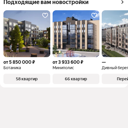
Самый дорогой 
12,37 млн ₽
Подходящие вам новостройки
квадратного метра или площади
объект
от 5 850 000 ₽
от 3 933 600 ₽
—
Ботаника
Миниполис
Дивный бере
58 квартир
66 квартир
Пере