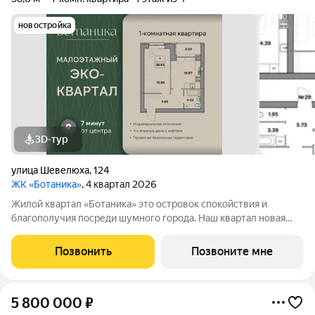
новостройка
3D-тур
улица Шевелюха
,
124
ЖК «Ботаника»
, 4 квартал 2026
Жилой квартал «Ботаника» это островок спокойствия и
благополучия посреди шумного города. Наш квартал новая
точка на карте города. И как все новое, он привлекает к себе
внимание не только высоким качеством домостроения, но и
Позвонить
Позвоните мне
удачным расположением.
5 800 000
₽