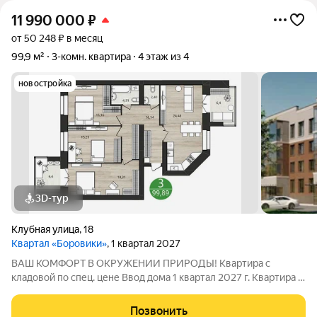
11 990 000
₽
от 50 248 ₽ в месяц
99,9 м²
3-комн. квартира
4 этаж из 4
новостройка
3D-тур
Клубная улица
,
18
Квартал «Боровики»
, 1 квартал 2027
ВАШ КОМФОРТ В ОКРУЖЕНИИ ПРИРОДЫ! Квартира с
кладовой по спец. цене Ввод дома 1 квартал 2027 г. Квартира в
полной предчистовой отделке Whitе Вох, полностью готовая
для выполнения финишной отделки - оштукатурены,
Позвонить