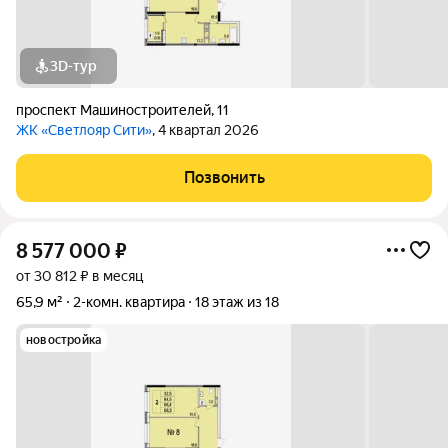
3D-тур
проспект Машиностроителей
,
11
ЖК «Светлояр Сити»
, 4 квартал 2026
Позвонить
8 577 000
₽
от 30 812 ₽ в месяц
65,9 м²
2-комн. квартира
18 этаж из 18
новостройка