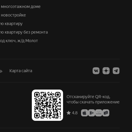
 в многоэтажном доме
в новостройке
ую квартиру
ую квартиру без ремонта
под ключ, ж/д Молот
ь
Карта сайта
Отсканируйте QR-код,
чтобы скачать приложение
4.8