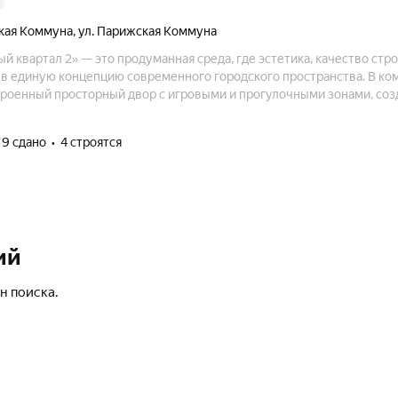
кая Коммуна
,
ул. Парижская Коммуна
 квартал 2» — это продуманная среда, где эстетика, качество стр
в единую концепцию современного городского пространства. В ко
роенный просторный двор с игровыми и прогулочными зонами, с
атности.
9 сдано
4 строятся
ий
н поиска.