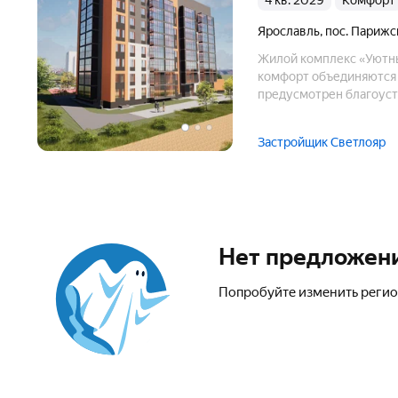
4 кв. 2029
комфорт
Ярославль
,
пос. Парижс
Жилой комплекс «Уютный
комфорт объединяются 
предусмотрен благоуст
атмосферу уюта и прив
Застройщик Светлояр
Нет предложен
Попробуйте изменить регио