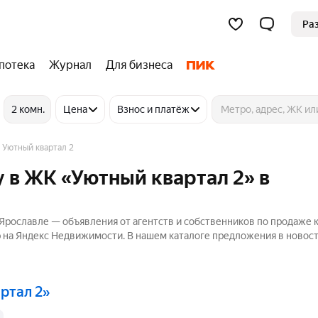
Ра
потека
Журнал
Для бизнеса
2 комн.
Цена
Взнос и платёж
 Уютный квартал 2
 в ЖК «Уютный квартал 2» в
Ярославле — объявления от агентств и собственников по продаже 
р на Яндекс Недвижимости. В нашем каталоге предложения в новост
артал 2»