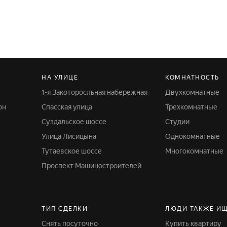
НА УЛИЦЕ
КОМНАТНОСТЬ
1-я Закоторосльная набережная
Двухкомнатные
он
Спасская улица
Трехкомнатные
Суздальское шоссе
Студии
Улица Лисицына
Однокомнатные
Тутаевское шоссе
Многокомнатные
Проспект Машиностроителей
ТИП СДЕЛКИ
ЛЮДИ ТАКЖЕ И
Снять посуточно
Купить квартиру