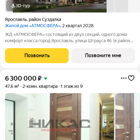
3D-тур
Ярославль
,
район Суздалка
Жилой дом «АТМОСФЕРА»
, 2 квартал 2028
ЖД «АТМОСФЕРА» состоящий из двух секций, одного дома
комфорт класса город Ярославль, улица Штрауса 46 (в районе
улиц Ньютона, Короленко, Гончарова.). Энергоэффективность
жилого дома достигается компактностью жилого дома,
Позвонить
Позвоните мне
энергоэффективным материалом
6 300 000
₽
47,6 м²
2-комн. квартира
1 этаж из 9