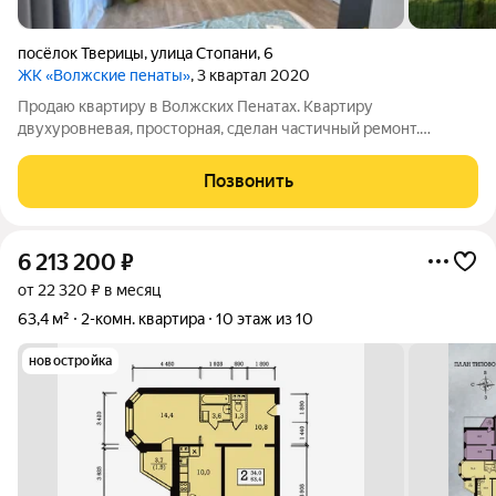
посёлок Тверицы
,
улица Стопани
,
6
ЖК «Волжские пенаты»
, 3 квартал 2020
Продаю квартиру в Волжских Пенатах. Квартиру
двухуровневая, просторная, сделан частичный ремонт.
Запланирован второй санузел на втором этаже. Квартира
угловая, с окнами с боковой стороны , земельным участком и
Позвонить
парковочным местом. В квартире газовая
6 213 200
₽
от 22 320 ₽ в месяц
63,4 м²
2-комн. квартира
10 этаж из 10
новостройка