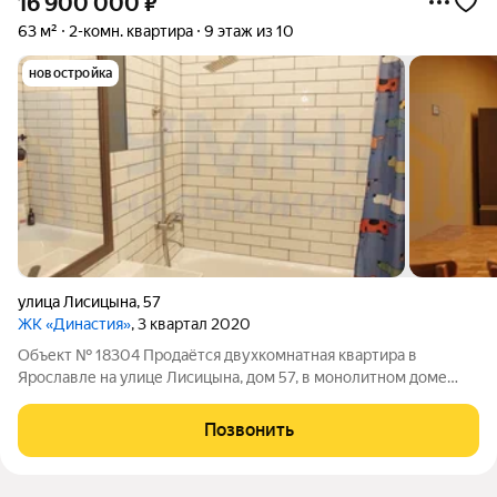
16 900 000
₽
63 м²
2-комн. квартира
9 этаж из 10
новостройка
улица Лисицына
,
57
ЖК «Династия»
, 3 квартал 2020
Объект № 18304 Продаётся двухкомнатная квартира в
Ярославле на улице Лисицына, дом 57, в монолитном доме
2021 года постройки (ЖК «Династия»), на 9 этаже из 10. Общая
площадь 63 кв.м., высота потолков 2,75 м. Комнаты 19 и 13
Позвонить
кв.м., кухня-гостиная 15