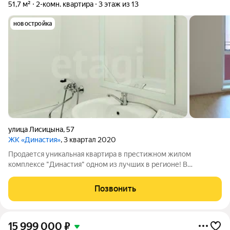
51,7 м²
2-комн. квартира
3 этаж из 13
новостройка
улица Лисицына
,
57
ЖК «Династия»
, 3 квартал 2020
Продается уникальная квартира в престижном жилом
комплексе "Династия" одном из лучших в регионе! В
собственности более 5 лет. Торг присутствует Этот комплекс
с индивидуальным дизайном предлагает идеальные условия
Позвонить
для комфортной жизни. Удобная
15 999 000
₽