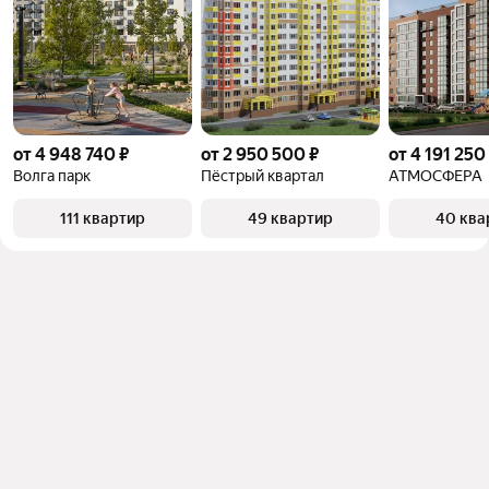
Помимо удобной сортировки по цене продажи вы 
можете отсортировать результаты по стоимости 
квадратного метра или площади
от 4 948 740 ₽
от 2 950 500 ₽
от 4 191 250
Волга парк
Пёстрый квартал
АТМОСФЕРА
111 квартир
49 квартир
40 ква