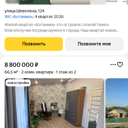
улица Шевелюха
,
124
ЖК «Ботаника»
, 4 квартал 2026
Жилой квартал «Ботаника» это островок спокойствия и
благополучия посреди шумного города. Наш квартал новая
точка на карте города. И как все новое, он привлекает к себе
внимание не только высоким качеством домостроения, но и
Позвонить
Позвоните мне
удачным расположением.
8 800 000
₽
66,5 м²
2-комн. квартира
1 этаж из 2
новостройка