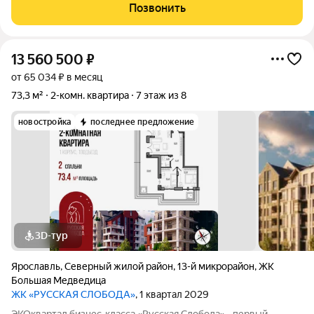
сейчас. ПРО ДОКУМЕНТЫ: Один собственник, квартира
Позвонить
приобретена у застройщика по
13 560 500
₽
от 65 034 ₽ в месяц
73,3 м²
2-комн. квартира
7 этаж из 8
новостройка
последнее предложение
3D-тур
Ярославль
,
Северный жилой район
,
13-й микрорайон
,
ЖК
Большая Медведица
ЖК «РУССКАЯ СЛОБОДА»
, 1 квартал 2029