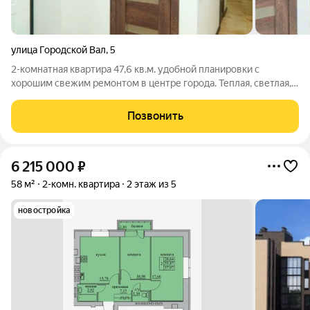
улица Городской Вал
,
5
2-комнатная квартира 47,6 кв.м. удобной планировки с
хорошим свежим ремонтом в центре города. Теплая, светлая,
чистая, уютная квартира на 1 этаже 9-этажного кирпичного
дома. Отличный вариант как для проживания, так и для сдачи в
Позвонить
аренду! Без балкона.
6 215 000
₽
58 м²
2-комн. квартира
2 этаж из 5
новостройка