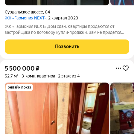
Суздальское шоссе
,
64
ЖК «Гармония NEXT»
, 2 квартал 2023
ЖК «Гармония NEXT» Дом сдан. Квартиры продаются от
застройщика по договору купли-продажи. Вам не придется
ждать, когда дом достроится: ключи сразу! ЖК «Гармония
NEXT» подходит под все виды господдержки, военную
Позвонить
ипотеку, материнский капитал, все виды
5 500 000
₽
52,7 м²
3-комн. квартира
2 этаж из 4
онлайн показ