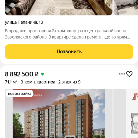
улица Папанина
,
13
В продаже просторная 2х ком. квартра в центральной части
Заволжского района. В квартире сделан ремонт, где то прям
свежий, только доделали, состояние заезжай и живи. -
Пластиковые окна - Пластиковое остекление лоджии -
Позвонить
Качественная входная дверь -
8 892 500
₽
71,1 м²
3-комн. квартира
2 этаж из 9
новостройка