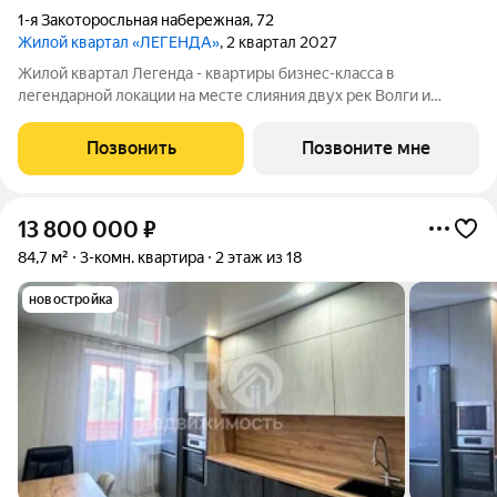
1-я Закоторосльная набережная
,
72
Жилой квартал «ЛЕГЕНДА»
, 2 квартал 2027
Жилой квартал Легенда - квартиры бизнес-класса в
легендарной локации на месте слияния двух рек Волги и
Которосли, в окружении объектов культурного наследия
Юнеско Церковь Иоанна Златоуста и памятник 18 века. Проект
Позвонить
Позвоните мне
граничит с природным парком на
13 800 000
₽
84,7 м²
3-комн. квартира
2 этаж из 18
новостройка