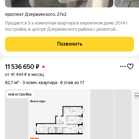
проспект Дзержинского
,
27к2
Продается 3-х комнатная квартира в кирпичном доме 2014 г.
постройки, в центре Дзержинского района с развитой
инфраструктурой : Дзержинский рынок , Дом пионеров, парк,
магазины , школы , детские сады , бассейн. Рядом остановка
Позвонить
общественного
11 536 650
₽
от 41 444 ₽ в месяц
82,7 м²
3-комн. квартира
8 этаж из 17
новостройка