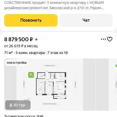
СОБСТВЕННИК продаёт 3-комнатную квартиру с НОВЫМ
дизайнерским ремонтом! Заволжский р-н 2/10 эт. Рядом
сосновый бор. Идеальный вариант для тех, кто ценит комфорт
и не хочет вкладываться в ремонт. Квартира полностью готова
Позвонить
Чат
к заселению: современный
8 879 500
₽
от 26 619 ₽ в месяц
71 м²
3-комн. квартира
7 этаж из 18
новостройка
3D-тур
Тутаевское шоссе
,
93Б