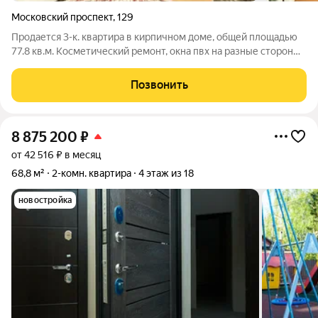
Московский проспект
,
129
Продается 3-к. квартира в кирпичном доме, общей площадью
77.8 кв.м. Косметический ремонт, окна пвх на разные стороны,
натяжные потолки в двух комнатах , на полу линолеум,
раздельный санузел, все комнаты изолированные,
Позвонить
просторные, большой застекленный
8 875 200
₽
от 42 516 ₽ в месяц
68,8 м²
2-комн. квартира
4 этаж из 18
новостройка