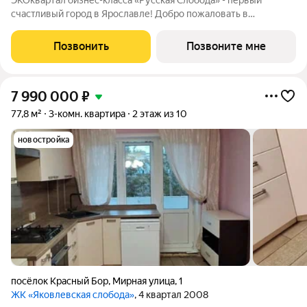
ЭКОквартал бизнес-класса «Русская Слобода» - первый
счастливый город в Ярославле! Добро пожаловать в
пространство, где современная архитектура встречается с
русской душой ЭКОквартал «Русская Слобода», формирующий
Позвонить
Позвоните мне
среду нового качества жизни в
7 990 000
₽
77,8 м²
3-комн. квартира
2 этаж из 10
новостройка
посёлок Красный Бор
,
Мирная улица
,
1
ЖК «Яковлевская слобода»
, 4 квартал 2008