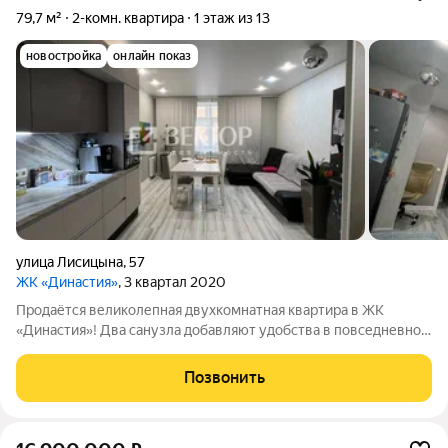
79,7 м²
2-комн. квартира
1 этаж из 13
новостройка
онлайн показ
улица Лисицына
,
57
ЖК «Династия»
, 3 квартал 2020
Продаётся великолепная двухкомнатная квартира в ЖК
«Династия»! Два санузла добавляют удобства в повседневной
жизни, а тёплый пол обеспечивает дополнительный комфорт.
В процессе ремонта была сделана дополнительная
Позвонить
звукоизоляция. Окна выходят во двор,