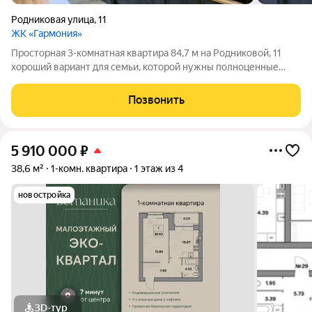
Родниковая улица
,
11
ЖК «Гармония»
Просторная 3-комнатная квартира 84,7 м на Родниковой, 11
хороший вариант для семьи, которой нужны полноценные
комнаты, большая кухня и достаточно мест для хранения.
Квартира уже в хорошем жилом состоянии, при продаже
Позвонить
остаётся много мебели и техники
5 910 000
₽
38,6 м²
1-комн. квартира
1 этаж из 4
новостройка
3D-тур