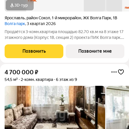
3D-тур
Ярославль
,
район Сокол
,
1-й микрорайон
,
ЖК Волга Парк
,
1В
Волга парк
, 3 квартал 2026
Продаётся 3-комн.квартира площадью 82.70 кв.м на 8 этаже 17
этажного дома (Корпус 1В, секция 2) проекта ПИК Волга парк.
Светлый просторный подъезд на уровне земли,
функциональная планировка, большие окна, с отделкой. Жилой
Позвонить
Позвоните мне
комплекс «Волга парк»
4 700 000
₽
54,5 м²
2-комн. квартира
6 этаж из 9