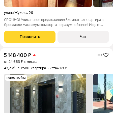
улица Жукова
,
26
СРОЧНО! Уникальное предложение: 3комнатная квартира в
Ярославле максимум комфорта по разумной цене! Ищете
уютное семейное гнёздышко в спокойном районе с развитой
инфраструктурой? Тогда эта квартира именно то, что вам
Позвонить
Чат
нужно! Продаётся 3комнатная
5 148 400
₽
от 24 663 ₽ в месяц
42,2 м²
1-комн. квартира
6 этаж из 19
новостройка