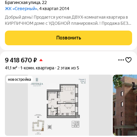
Брагинская улица
,
22
ЖК «Северный»
, 4 квартал 2014
Добрый день! Продается уютная ДВУХ-комнатная квартира в
КИРПИЧНОМ доме с УДОБНОЙ планировкой. ! Продажа БЕЗ
КОМИССИИ ! Безопасно и с удовольствием юридически
сопроводим Вашу сделку, деятельность нашего агентства
Позвонить
застрахована на 20 000 000 р. Будем
9 418 670
₽
41,1 м²
1-комн. квартира
2 этаж из 5
новостройка