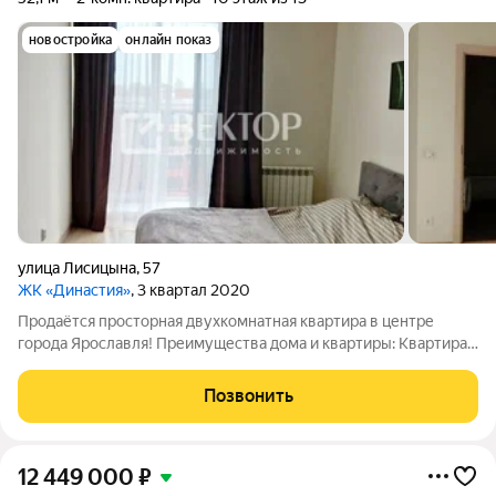
новостройка
онлайн показ
улица Лисицына
,
57
ЖК «Династия»
, 3 квартал 2020
Продаётся просторная двухкомнатная квартира в центре
города Ярославля! Преимущества дома и квартиры: Квартира
находится в элитном жилом комплексе "Династия" (2019) в
монолитном доме. Общая площадь квартиры 52,1 кв.м., жилая
Позвонить
30 кв.м., на 10/13
12 449 000
₽