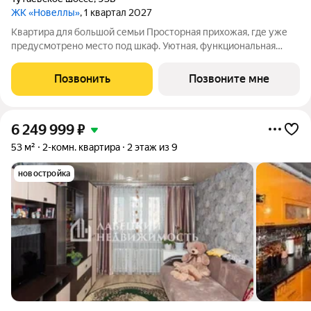
ЖК «Новеллы»
, 1 квартал 2027
Квартира для большой семьи Просторная прихожая, где уже
предусмотрено место под шкаф. Уютная, функциональная
кухня. Три отдельных комнаты, в одной из которых
предусмотрена просторная лоджия, где можно обустроить
Позвонить
Позвоните мне
дополнительную зону отдыха. Санузел
6 249 999
₽
53 м²
2-комн. квартира
2 этаж из 9
новостройка