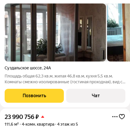
Суздальское шоссе
,
24А
Площадь общая 62,3 кв.м, жилая 46,8 кв.м, кухня 5,5 кв.м.
Комнаты смежно-изолированные (гостиная проходная), вид с
балкона на новую школу №93. Санузел раздельный. Квартира
с косметическим ремонтом. Состояние полностью готовое к
Позвонить
Чат
проживанию вся мебель
23 990 756
₽
111,6 м²
4-комн. квартира
4 этаж из 5