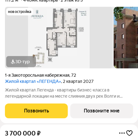
117,2 м²
4-комн. квартира
2 этаж из 5
новостройка
3D-тур
1-я Закоторосльная набережная
,
72
Жилой квартал «ЛЕГЕНДА»
, 2 квартал 2027
Жилой квартал Легенда - квартиры бизнес-класса в
легендарной локации на месте слияния двух рек Волги и
Которосли, в окружении объектов культурного наследия
Юнеско Церковь Иоанна Златоуста и памятник 18 века. Проект
Позвонить
Позвоните мне
граничит с природным парком на
3 700 000
₽