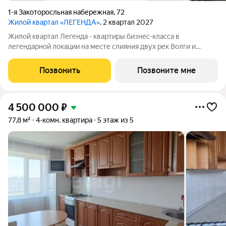
1-я Закоторосльная набережная
,
72
Жилой квартал «ЛЕГЕНДА»
, 2 квартал 2027
Жилой квартал Легенда - квартиры бизнес-класса в
легендарной локации на месте слияния двух рек Волги и
Которосли, в окружении объектов культурного наследия
Юнеско Церковь Иоанна Златоуста и памятник 18 века. Проект
Позвонить
Позвоните мне
граничит с природным парком на
4 500 000
₽
77,8 м²
4-комн. квартира
5 этаж из 5