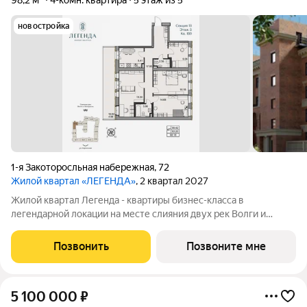
98,2 м²
4-комн. квартира
5 этаж из 5
новостройка
1-я Закоторосльная набережная
,
72
Жилой квартал «ЛЕГЕНДА»
, 2 квартал 2027
Жилой квартал Легенда - квартиры бизнес-класса в
легендарной локации на месте слияния двух рек Волги и
Которосли, в окружении объектов культурного наследия
Юнеско Церковь Иоанна Златоуста и памятник 18 века. Проект
Позвонить
Позвоните мне
граничит с природным парком на
5 100 000
₽