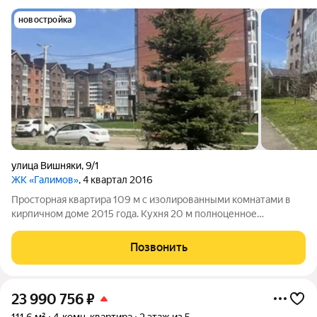
новостройка
улица Вишняки
,
9/1
ЖК «Галимов»
, 4 квартал 2016
Просторная квартира 109 м с изолированными комнатами в
кирпичном доме 2015 года. Кухня 20 м полноценное
пространство для семьи. Окна выходят во двор, поэтому в
комнатах тихо и спокойно. Квартира требует ремонта: вы
Позвонить
сможете продумать планировку и
23 990 756
₽