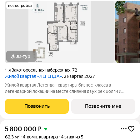
новостройка
3D-тур
1-я Закоторосльная набережная
,
72
Жилой квартал «ЛЕГЕНДА»
, 2 квартал 2027
Жилой квартал Легенда - квартиры бизнес-класса в
легендарной локации на месте слияния двух рек Волги и
Которосли, в окружении объектов культурного наследия
Юнеско Церковь Иоанна Златоуста и памятник 18 века. Проект
Позвонить
Позвоните мне
граничит с природным парком на
5 800 000
₽
62,3 м²
4-комн. квартира
4 этаж из 5