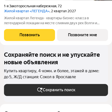
1-я Закоторосльная набережная
,
72
Жилой квартал «ЛЕГЕНДА»
, 2 квартал 2027
Жилой квартал Легенда - квартиры бизнес-класса в
легендарной локации на месте слияния двух рек Волги и
Которосли, в окружении объектов культурного наследия
Юнеско Церковь Иоанна Златоуста и памятник 18 века. Проект
Позвонить
Позвоните мне
граничит с природным парком на
Сохраняйте поиск и не упускайте
новые объявления
Купить квартиру, 4-комн. и более, этажей в доме:
до 5, Ж/Д станция: Сокол в Ярославле
Сохранить поиск