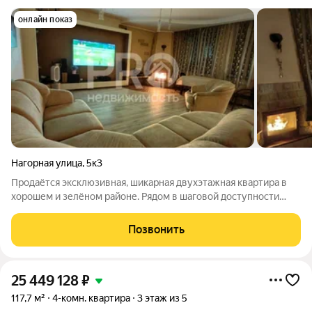
онлайн показ
Нагорная улица
,
5к3
Продаётся эксклюзивная, шикарная двухэтажная квартира в
хорошем и зелёном районе. Рядом в шаговой доступности
школы и детские сады, остановки автотранспорта, а до
исторического центра Ярославля можно доехать за 5 минут.
Позвонить
Вблизи расположены парки и
25 449 128
₽
117,7 м²
4-комн. квартира
3 этаж из 5