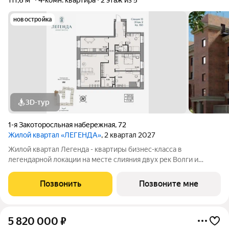
111,6 м²
4-комн. квартира
2 этаж из 5
новостройка
3D-тур
1-я Закоторосльная набережная
,
72
Жилой квартал «ЛЕГЕНДА»
, 2 квартал 2027
Жилой квартал Легенда - квартиры бизнес-класса в
легендарной локации на месте слияния двух рек Волги и
Которосли, в окружении объектов культурного наследия
Юнеско Церковь Иоанна Златоуста и памятник 18 века. Проект
Позвонить
Позвоните мне
граничит с природным парком на
5 820 000
₽