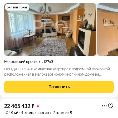
онлайн показ
Московский проспект
,
127к3
ПРОДАЕТСЯ 4-х комнатная квартира с подземной парковкой,
расположенная в малоквартирном кирпичном доме на
Московском проспекте, дом 127, корпус 3. Уютная, очень
светлая и просторная квартира идеальной планировки общей
Позвонить
площадью 120 кв.м. Кухня площадью
22 465 432
₽
104,9 м²
4-комн. квартира
2 этаж из 5