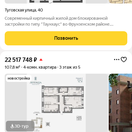
Туговская улица
,
40
Современный кирпичный жилой дом блокированной
застройки по типу "Таунхаус" во Фрунзенском районе.
Современная планировка, площадь квартиры составляет 83
кв.м. Кухня 16 кв.м., и три комнаты, по комнате на этаже. В
Позвонить
каждую квартиру отдельный вход с
22 517 748
₽
107,8 м²
4-комн. квартира
3 этаж из 5
новостройка
3D-тур