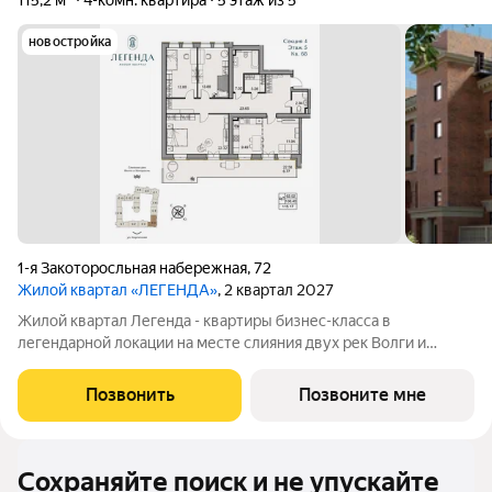
115,2 м²
4-комн. квартира
5 этаж из 5
новостройка
1-я Закоторосльная набережная
,
72
Жилой квартал «ЛЕГЕНДА»
, 2 квартал 2027
Жилой квартал Легенда - квартиры бизнес-класса в
легендарной локации на месте слияния двух рек Волги и
Которосли, в окружении объектов культурного наследия
Юнеско Церковь Иоанна Златоуста и памятник 18 века. Проект
Позвонить
Позвоните мне
граничит с природным парком на
Сохраняйте поиск и не упускайте