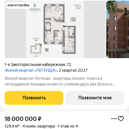
новостройка
1-я Закоторосльная набережная
,
72
Жилой квартал «ЛЕГЕНДА»
, 2 квартал 2027
Жилой квартал Легенда - квартиры бизнес-класса в
легендарной локации на месте слияния двух рек Волги и
Которосли, в окружении объектов культурного наследия
Юнеско Церковь Иоанна Златоуста и памятник 18 века. Проект
Позвонить
Позвоните мне
граничит с природным парком на
18 000 000
₽
129,4 м²
4-комн. квартира
1 этаж из 4