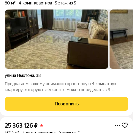
80 м²
4-комн. квартира
5 этаж из 5
улица Ньютона
,
38
Предлагаем вашему вниманию просторную 4-комнатную
квартиру, которую с лёгкостью можно переделать в 3-
комнатную с кухней-гостиной, для воплощения ваших идей.
Площадь и планировка: Уникальная 4-комнатная квартира с
Позвонить
отдельной кладовой-гардеробной и
25 363 126
₽