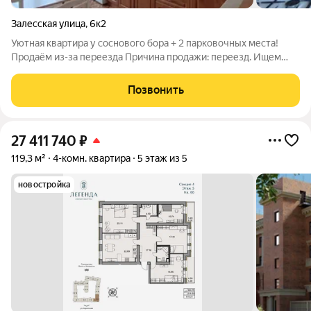
Залесская улица
,
6к2
Уютная квартира у соснового бора + 2 парковочных места!
Продаём из-за переезда Причина продажи: переезд. Ищем
новых хозяев быстро и по честной цене. ЛОКАЦИЯ И
ИНФРАСТРУКТУРА Чистый, зелёный район с уникальной
Позвонить
атмосферой. Прямо рядом сосновый бор:
27 411 740
₽
119,3 м²
4-комн. квартира
5 этаж из 5
новостройка