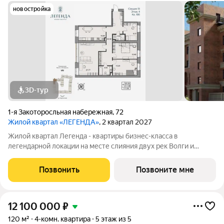
новостройка
3D-тур
1-я Закоторосльная набережная
,
72
Жилой квартал «ЛЕГЕНДА»
, 2 квартал 2027
Жилой квартал Легенда - квартиры бизнес-класса в
легендарной локации на месте слияния двух рек Волги и
Которосли, в окружении объектов культурного наследия
Юнеско Церковь Иоанна Златоуста и памятник 18 века. Проект
Позвонить
Позвоните мне
граничит с природным парком на
12 100 000
₽
120 м²
4-комн. квартира
5 этаж из 5