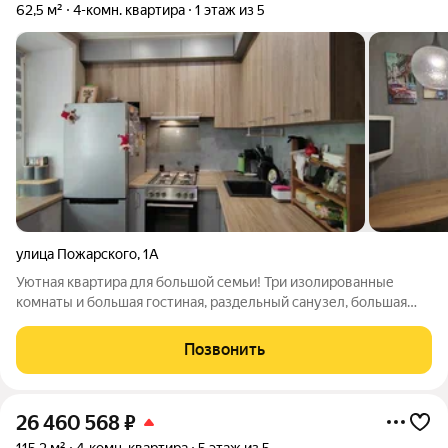
62,5 м²
4-комн. квартира
1 этаж из 5
улица Пожарского
,
1А
Уютная квартира для большой семьи! Три изолированные
комнаты и большая гостиная, раздельный санузел, большая
прихожая и функциональная кухня. В квартире сделан
качественный ремонт, окна пластиковые, санузел в кафеле,
Позвонить
натяжные потолки. Тихий двор и
26 460 568
₽