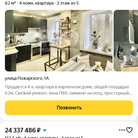
62 м²
4-комн. квартира
3 этаж из 5
улица Пожарского
,
1А
Продается 4-к. квартира в кирпичном доме, общей площадью
62м. Свежий ремонт, окна ПВХ, ламинат на полу, просторный
коридор, совмещенный санузел полностью в плитке, новые
трубы, счетчики на воду, 3 изолированные комнаты, в спальне
Позвонить
установлен
24 337 486
₽