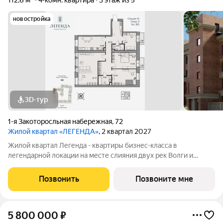
112,6 м²
4-комн. квартира
3 этаж из 5
новостройка
3D-тур
1-я Закоторосльная набережная
,
72
Жилой квартал «ЛЕГЕНДА»
, 2 квартал 2027
Жилой квартал Легенда - квартиры бизнес-класса в
легендарной локации на месте слияния двух рек Волги и
Которосли, в окружении объектов культурного наследия
Юнеско Церковь Иоанна Златоуста и памятник 18 века. Проект
Позвонить
Позвоните мне
граничит с природным парком на
5 800 000
₽