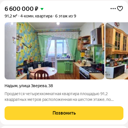
6 600 000
₽
91,2 м²
4-комн. квартира
6 этаж из 9
Надым
,
улица Зверева
,
38
Продается четырехкомнатная квартира площадью 91,2
квадратных метров расположенная на шестом этаже, по
адресу ул.зверева д.38. В квартире два сан.узла, в одном из
которых можно разместить постирочную, что очень удобно
Позвонить
для большой семьи. Просторная