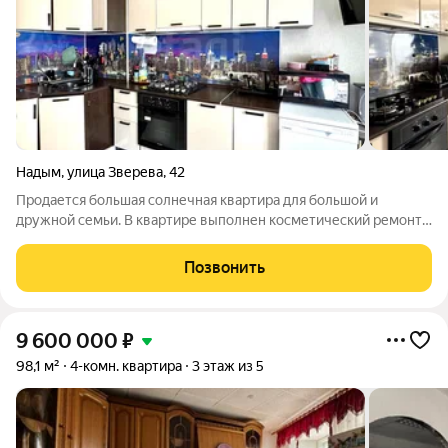
Надым
,
улица Зверева
,
42
Продается большая солнечная квартира для большой и
дружной семьи. В квартире выполнен косметический ремонт,
окна ПВХ. Два санузла , один облицован качественной
керамической плиткой, туалет и еще один санузел обшиты
Позвонить
пластиком, установлены счетчики
9 600 000
₽
98,1 м²
4-комн. квартира
3 этаж из 5