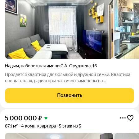
Надым
,
набережная имени С.А. Оруджева
,
16
Продается квартира для большой и дружной семьи. Квартира
очень теплая, радиаторы частично заменены на
биметаллические, окна-ПВХ. Балкон остеклен и обшит
панелями пвх. Вся мебель и крупная техника остаются новому
Позвонить
собственнику. Все документы готовы к
5 000 000
₽
87,1 м²
4-комн. квартира
5 этаж из 5