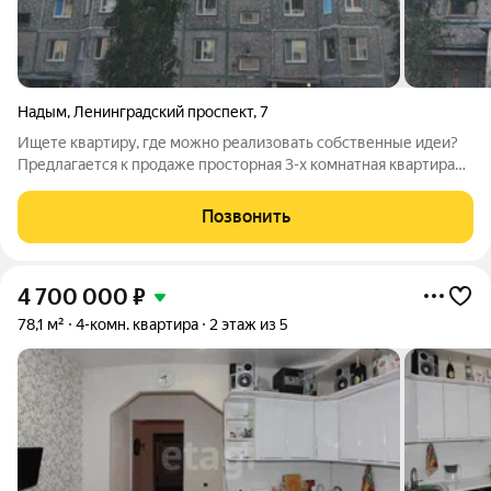
Надым
,
Ленинградский проспект
,
7
Ищете квартиру, где можно реализовать собственные идеи?
Предлагается к продаже просторная 3-х комнатная квартира
без ремонта отличный вариант для тех, кто хочет создать
идеальное пространство с нуля. Что вы получаете: три
Позвонить
изолированные комнаты
4 700 000
₽
78,1 м²
4-комн. квартира
2 этаж из 5