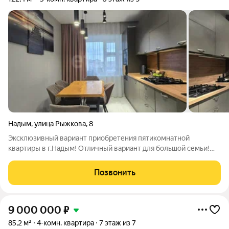
Надым
,
улица Рыжкова
,
8
Эксклюзивный вариант приобретения пятикомнатной
квартиры в г.Надым! Отличный вариант для большой семьи!
Квартира с качественным капитальным ремонтом, который
создает атмосферу уюта и комфорта! С деланы все
Позвонить
необходимые работы: заменена входная дверь,
9 000 000
₽
85,2 м²
4-комн. квартира
7 этаж из 7