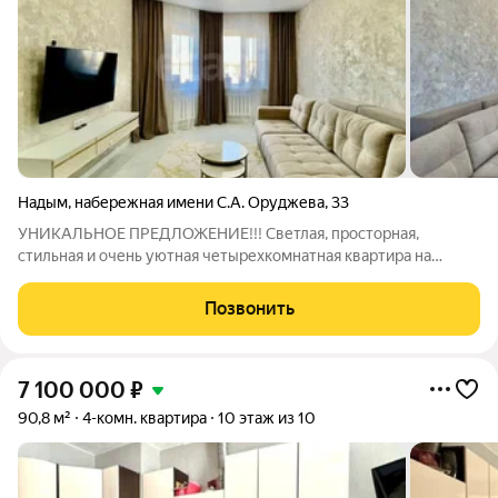
Надым
,
набережная имени С.А. Оруджева
,
33
УНИКАЛЬНОЕ ПРЕДЛОЖЕНИЕ!!! Светлая, просторная,
стильная и очень уютная четырехкомнатная квартира на
четвертом этаже пятиэтажного дома с шикарным видом на
площадь, расположенного в самом центре города. Отмечу, что
Позвонить
по праздникам в квартире, если
7 100 000
₽
90,8 м²
4-комн. квартира
10 этаж из 10