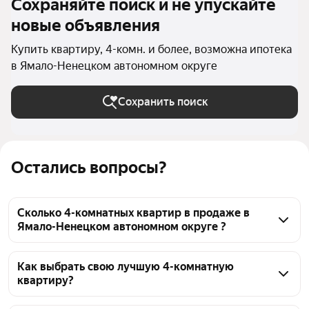
Сохраняйте поиск и не упускайте
новые объявления
Купить квартиру, 4-комн. и более, возможна ипотека
в Ямало-Ненецком автономном округе
Сохранить поиск
Остались вопросы?
Сколько 4-комнатных квартир в продаже в
Ямало-Ненецком автономном округе ?
На Яндекс Недвижимости в продаже в Ямало-
Ненецком автономном округе 86 4-комнатных 
Как выбрать свою лучшую 4-комнатную
квартиру?
квартир, из них 1 объявление от собственников, 85 
объявлений от агентств
Чтобы купить 4-комнатную квартиру в ипотеку, 