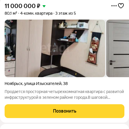
11 000 000
₽
80,1 м²
4-комн. квартира
3 этаж из 5
Ноябрьск
,
улица Изыскателей
,
38
Продается просторная четырехкомнатная квартира с развитой
инфраструктурой в зеленом районе города.В шаговой
доступности находится школа № 9, детские сады
"Белоснежка", "Малыш", ДШИ, "Кванториум",детский
Позвонить
футбольный клуб "Олимпик",Сквер "Газовиков" и