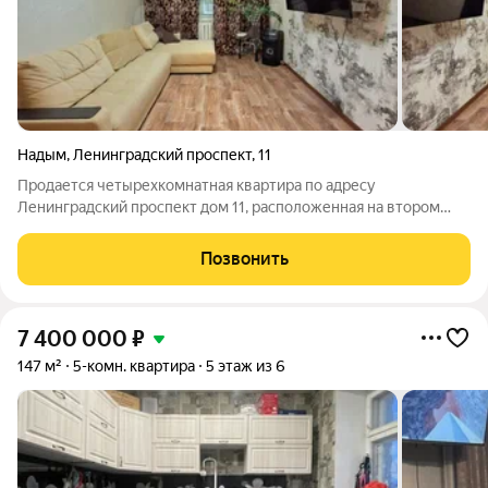
Надым
,
Ленинградский проспект
,
11
Продается четырехкомнатная квартира по адресу
Ленинградский проспект дом 11, расположенная на втором
этаже семиэтажного дома. В квартире сделан косметический
ремонт. Окна пластиковые, межкомнатные двери заменены на
Позвонить
современные, сан узел облицован
7 400 000
₽
147 м²
5-комн. квартира
5 этаж из 6