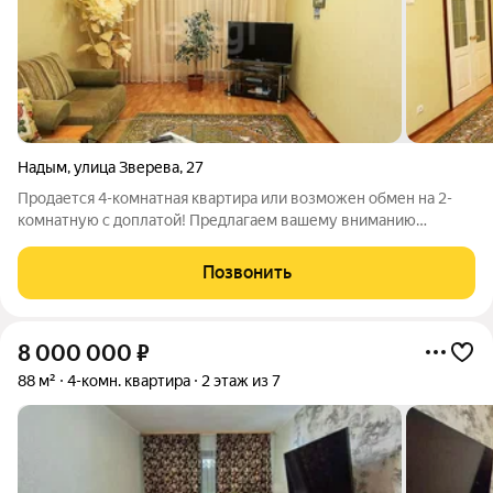
Надым
,
улица Зверева
,
27
Продается 4-комнатная квартира или возможен обмен на 2-
комнатную с доплатой! Предлагаем вашему вниманию
просторную 4-комнатную квартиру общей площадью 88,3 кв м,
кухня 10,7 кв м. В квартире выполнен косметический ремонт,
Позвонить
все окна заменены на
8 000 000
₽
88 м²
4-комн. квартира
2 этаж из 7