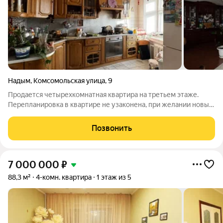
Надым
,
Комсомольская улица
,
9
Продается четырехкомнатная квартира на третьем этаже.
Перепланировка в квартире не узаконена, при желании новый
собственник может узаконить. Санузел совмещен, стены и
пол облицованы кафельной плиткой, установлены счетчики
Позвонить
горячего и холодного
7 000 000
₽
88,3 м²
4-комн. квартира
1 этаж из 5