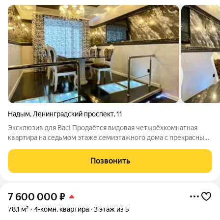
Надым
,
Ленинградский проспект
,
11
Эксклюзив для Вас! Продаётся видовая четырёхкомнатная
квартира на седьмом этаже семиэтажного дома с прекрасным
видом из окон на городской парк им. Козлова , Свято-
Никольский храм и Дворец Бракосочетания. В квартире
Позвонить
произведён дизайнерский ремонт,
7 600 000
₽
78,1 м²
4-комн. квартира
3 этаж из 5