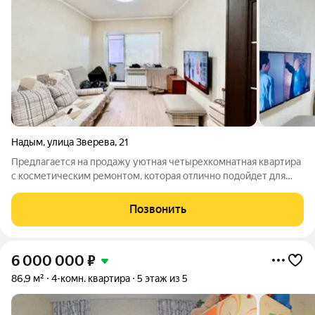
Надым
,
улица Зверева
,
21
Предлагается на продажу уютная четырехкомнатная квартира
с косметическим ремонтом, которая отлично подойдет для
комфортной жизни. - Площадь: Просторная планировка,
позволяющая удобно разместить мебель и личные вещи. -
Позвонить
Кухня: Уютная кухня с нишей для
6 000 000
₽
86,9 м²
4-комн. квартира
5 этаж из 5