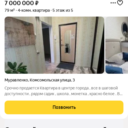
7 000 000
₽
79 м²
4-комн. квартира
5 этаж из 5
Муравленко
,
Комсомольская улица
,
3
Срочно продается Квартира в центре города , все в шаговой
доступности , рядом садик , школа , монетка , красно белое . В
квартире из мебели остается все . Можно обмен на авто с
вашей доплатой.
Позвонить