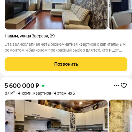
Надым
,
улица Зверева
,
29
Эта великолепная четырехкомнатная квартира с капитальным
ремонтом и балконом прекрасный выбор для тех, кто ищет
просторное и комфортное жилье для семьи. Каждый уголок
этой квартиры продуман и оформлен с вниманием к деталям,
Позвонить
создавая уютную и
5 600 000
₽
87 м²
4-комн. квартира
4 этаж из 5