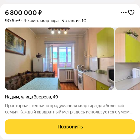
6 800 000
₽
90,6 м²
4-комн. квартира
5 этаж из 10
Надым
,
улица Зверева
,
49
Просторная, тёплая и продуманная квартира для большой
семьи. Каждый квадратный метр здесь используется с умом:
просторная кухня с гарнитуром и техникой, два санузла
(ванная в кафеле), две кладовые для хранения вещей. Окна
Позвонить
выходят на две стороны, а из