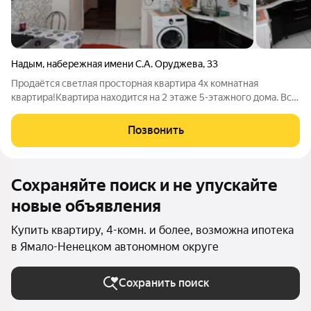
Надым
,
набережная имени С.А. Оруджева
,
33
Продаётся светлая просторная квартира 4х комнатная
квартира!Квартира находится на 2 этаже 5-этажного дома. Все
окна, кроме двух, выходят на бульвар Стрижова, что даёт
прекрасный вид и возможность наблюдать все праздничные
Позвонить
мероприятия и фейерверки не
Сохраняйте поиск и не упускайте
новые объявления
Купить квартиру, 4-комн. и более, возможна ипотека
в Ямало-Ненецком автономном округе
Сохранить поиск