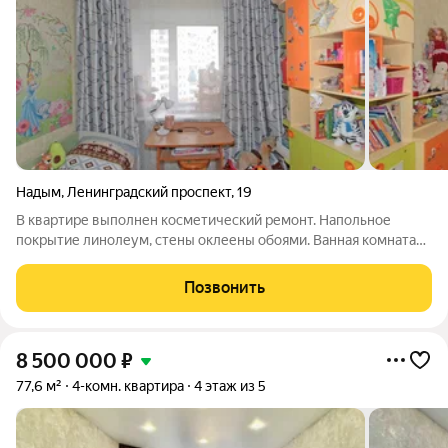
Надым
,
Ленинградский проспект
,
19
В квартире выполнен косметический ремонт. Напольное
покрытие линолеум, стены оклеены обоями. Ванная комната
облагорожена кафелем. Пластиковые окна окна по всей
квартире. Установлены счетчики водо-, электро-снабжения.
Позвонить
Межкомнатные двери заменены. В
8 500 000
₽
77,6 м²
4-комн. квартира
4 этаж из 5