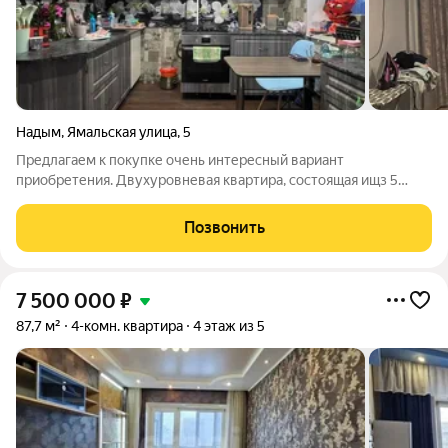
Надым
,
Ямальская улица
,
5
Предлагаем к покупке очень интересный вариант
приобретения. Двухуровневая квартира, состоящая ищз 5
комнат и площадью 147 кв.м!!Идеальный вариант для большой
семьи! На первом этаже расположена просторная кухня-
Позвонить
гостинная, есть большое пространство
7 500 000
₽
87,7 м²
4-комн. квартира
4 этаж из 5