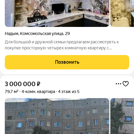
Надым
,
Комсомольская улица
,
29
Для большой и дружной семьи предлагаем рассмотреть к
покупке просторную четырех комнатную квартиру с
капитальным ремонтом на четвертом этаже пятиэтажного
жилого дома, общей площадью помещения 87.3 кв.м. В
Позвонить
квартире установлены пластиковые окна и
3 000 000
₽
79,7 м²
4-комн. квартира
4 этаж из 5