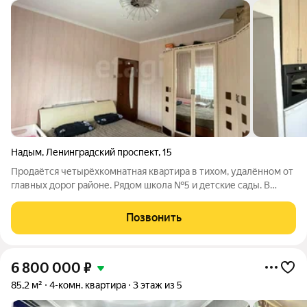
Надым
,
Ленинградский проспект
,
15
Продаётся четырёхкомнатная квартира в тихом, удалённом от
главных дорог районе. Рядом школа №5 и детские сады. В
квартире выполнен косметический ремонт: установлены окна
ПВХ, бетонная стяжка пола. Просторная кухня оборудована
Позвонить
гарнитуром и встроенной
6 800 000
₽
85,2 м²
4-комн. квартира
3 этаж из 5