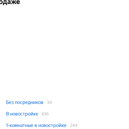
родаже
Без посредников
36
В новостройке
616
1-комнатные в новостройке
244