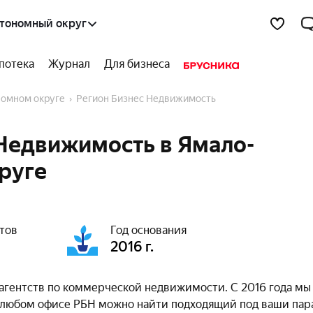
тономный округ
потека
Журнал
Для бизнеса
номном округе
Регион Бизнес Недвижимость
 Недвижимость в Ямало-
руге
тов
Год основания
2016 г.
агентств по коммерческой недвижимости. С 2016 года мы
в любом офисе РБН можно найти подходящий под ваши па