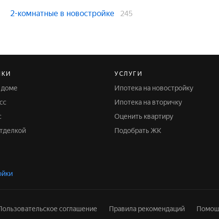
2-комнатные в новостройке
245
ЙКИ
УСЛУГИ
м доме
Ипотека на новостройку
сс
Ипотека на вторичку
с
Оценить квартиру
отделкой
Подобрать ЖК
ойки
Пользовательское соглашение
Правила рекомендаций
Помощ