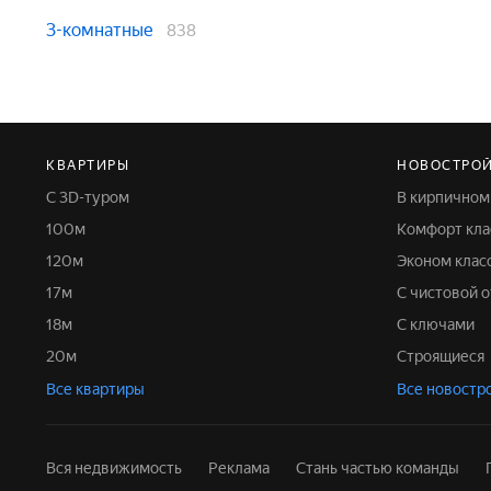
3-комнатные
838
КВАРТИРЫ
НОВОСТРО
С 3D-туром
В кирпично
100м
Комфорт кла
120м
Эконом клас
17м
С чистовой 
18м
С ключами
20м
Строящиеся
Все квартиры
Все новостр
Вся недвижимость
Реклама
Стань частью команды