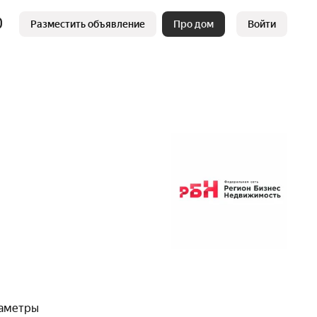
Разместить объявление
Про дом
Войти
раметры