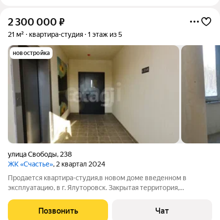
2 300 000
₽
21 м²
квартира-студия
1 этаж из 5
новостройка
улица Свободы
,
238
ЖК «Счастье»
, 2 квартал 2024
Продается квартира-студия,в новом доме введенном в
эксплуатацию, в г. Ялуторовск. Закрытая территория,
парковочная зона, лифт, детские площадки, зоны отдыха. В
квартире установлен счетчик на тепло, что позволяет
Позвонить
Чат
регулировать отопление а как следствие