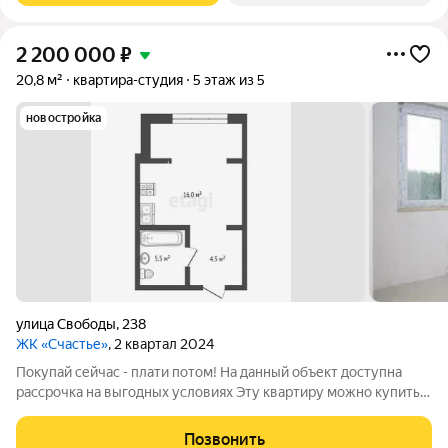
2 200 000
₽
20,8 м²
квартира-студия
5 этаж из 5
новостройка
улица Свободы
,
238
ЖК «Счастье»
, 2 квартал 2024
Покупай сейчас - плати потом! На данный объект доступна
рассрочка на выгодных условиях Эту квартиру можно купить с
помощью семейной ипотеки со ставкой 6% Войдите в
«Счастье» с первой покупкой! Светлая студия 20,7 м на 5-м
Позвонить