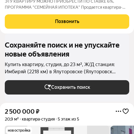
ЭТУ КВАРТИРУ МОЖНО ПРИОБРЕСТИ ПО СТАВКЕ 6%,
ПРОГРАММА "СЕМЕЙНАЯ ИПОТЕКА" Продается квартира-
студия в новом жилом комплексе "Счастье"! Площадь 21 кв.м.
идеально подходит для комфортной жизни или выгодного
Позвонить
инвестирования. Квартира уже оснащена
Сохраняйте поиск и не упускайте
новые объявления
Купить квартиру, студия, до 23 м², Ж/Д станция:
Имбиряй (2218 км) в Ялуторовске (Ялуторовск
(городской округ))
Сохранить поиск
2 500 000
₽
20,9 м²
квартира-студия
5 этаж из 5
новостройка