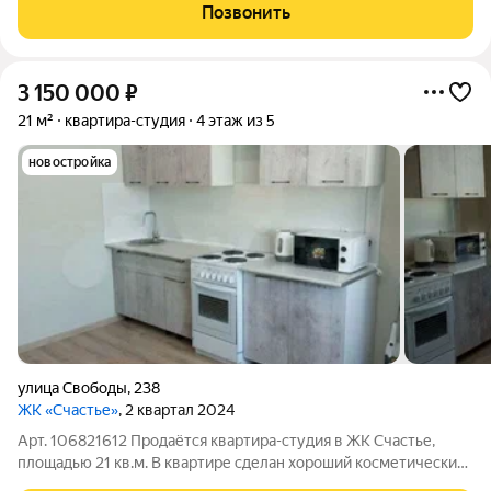
современном формате. Площадь 21,5 кв.м позволяет создать
Позвонить
оригинальное и функциональное пространство
3 150 000
₽
21 м²
квартира-студия
4 этаж из 5
новостройка
улица Свободы
,
238
ЖК «Счастье»
, 2 квартал 2024
Арт. 106821612 Продаётся квартира-студия в ЖК Счастье,
площадью 21 кв.м. В квартире сделан хороший косметический
ремонт. Никто не проживал, всё новое. При продаже остаётся