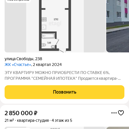
улица Свободы
,
238
ЖК «Счастье»
, 2 квартал 2024
ЭТУ КВАРТИРУ МОЖНО ПРИОБРЕСТИ ПО СТАВКЕ 6%,
ПРОГРАММА "СЕМЕЙНАЯ ИПОТЕКА" Продается квартира-
студия в новом жилом комплексе "Счастье"! Площадь 21 кв.м.
идеально подходит для комфортной жизни или выгодного
Позвонить
инвестирования. Квартира уже оснащена
2 850 000
₽
21 м²
квартира-студия
4 этаж из 5