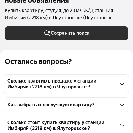
новые объявления
Купить квартиру, студия, до 23 м², Ж/Д станция:
Имбиряй (2218 км) в Ялуторовске (Ялуторовск
(городской округ))
Сохранить поиск
Остались вопросы?
Сколько квартир в продаже у станции
Имбиряй (2218 км) в Ялуторовске ?
На Яндекс Недвижимости в продаже у станции 
Имбиряй (2218 км) в Ялуторовске 44 квартиры, из 
Как выбрать свою лучшую квартиру?
них 44 объявления от агентств
Чтобы купить квартиру - студию с площадью до 23 
кв.м. у станции Имбиряй (2218 км), воспользуйтесь 
Сколько стоит купить квартиру у станции
Имбиряй (2218 км) в Ялуторовске ?
тепловой картой для оценки инфраструктуры и 