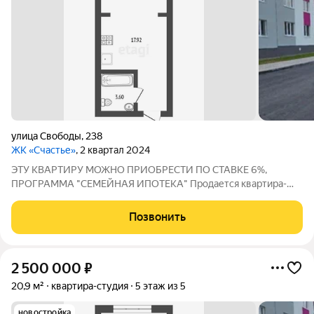
улица Свободы
,
238
ЖК «Счастье»
, 2 квартал 2024
ЭТУ КВАРТИРУ МОЖНО ПРИОБРЕСТИ ПО СТАВКЕ 6%,
ПРОГРАММА "СЕМЕЙНАЯ ИПОТЕКА" Продается квартира-
студия в новом жилом комплексе "Счастье"! Площадь 21 кв.м.
идеально подходит для комфортной жизни или выгодного
Позвонить
инвестирования. Квартира уже оснащена
2 500 000
₽
20,9 м²
квартира-студия
5 этаж из 5
новостройка