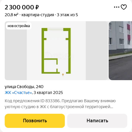
2 300 000
₽
20,8 м²
квартира-студия
3 этаж из 5
новостройка
улица Свободы
,
240
ЖК «Счастье»
, 3 квартал 2025
Код предложения ID 833386. Предлагаю Вашему внимаю
уютную студию в ЖК с благоустроенной территорией
отличный выбор для студента!Комплекс находится в
спокойном районе с невысокими домами и ухоженным
Позвонить
Написать
двором. При этом всё нужное рядом: в пределах 20