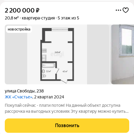
2 200 000
₽
20,8 м²
квартира-студия
5 этаж из 5
новостройка
улица Свободы
,
238
ЖК «Счастье»
, 2 квартал 2024
Покупай сейчас - плати потом! На данный объект доступна
рассрочка на выгодных условиях Эту квартиру можно купить с
помощью семейной ипотеки со ставкой 6% Войдите в
«Счастье» с первой покупкой! Светлая студия 20,7 м на 5-м
Позвонить
этаже в современном ЖК