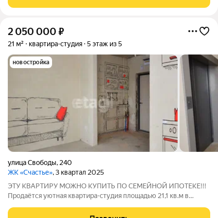
этаже в современном ЖК
2 050 000
₽
21 м²
квартира-студия
5 этаж из 5
новостройка
улица Свободы
,
240
ЖК «Счастье»
, 3 квартал 2025
ЭТУ КВАРТИРУ МОЖНО КУПИТЬ ПО СЕМЕЙНОЙ ИПОТЕКЕ!!!
Продаётся уютная квартира-студия площадью 21,1 кв.м в
современном жилом комплексе "Счастье". Отличное
расположение на 5-м этаже (видовой) 5-ти этажного дома.