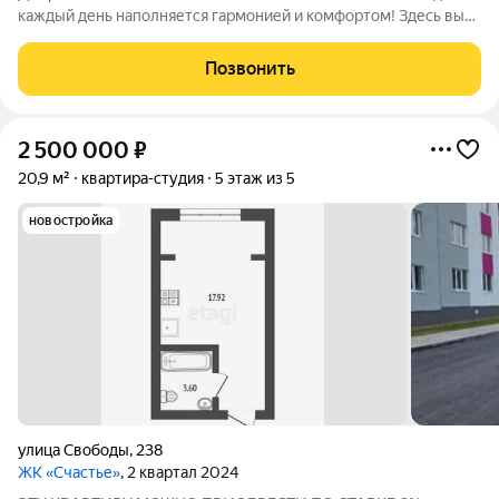
каждый день наполняется гармонией и комфортом! Здесь вы
найдете идеальное сочетание безопасности, уюта и здоровья
для вашей семьи. Представьте себе закрытый от автомобилей
Позвонить
двор, где ваши дети
2 500 000
₽
20,9 м²
квартира-студия
5 этаж из 5
новостройка
улица Свободы
,
238
ЖК «Счастье»
, 2 квартал 2024