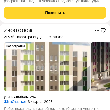
рассрочка на выгодных условиях Продается уютная студия
площадью 21.52 кв. м в самом сердце Ялуторовска! Это
уникальное предложение для тех, кто мечтает о
Позвонить
комфортабельном жилье в новом строящемся
2 300 000
₽
21,5 м²
квартира-студия
5 этаж из 5
новостройка
улица Свободы
,
240
ЖК «Счастье»
, 3 квартал 2025
Добро пожаловать в жилой комплекс «Счастье» место, где