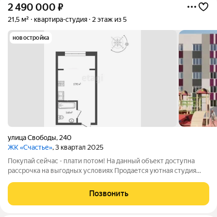
2 490 000
₽
21,5 м²
квартира-студия
2 этаж из 5
новостройка
улица Свободы
,
240
ЖК «Счастье»
, 3 квартал 2025
Покупай сейчас - плати потом! На данный объект доступна
рассрочка на выгодных условиях Продается уютная студия
площадью 21.52 кв. м в самом сердце Ялуторовска! Это
уникальное предложение для тех, кто мечтает о
Позвонить
комфортабельном жилье в новом строящемся