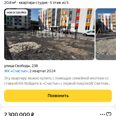
20,8 м²
квартира-студия
5 этаж из 5
новостройка
улица Свободы
,
238
ЖК «Счастье»
, 2 квартал 2024
Эту квартиру можно купить с помощью семейной ипотеки со
ставкой 6% Войдите в «Счастье» с первой покупкой! Светлая
студия 20,7 м на 5-м этаже в современном ЖК "Счастье" в
городе Ялуторовске. Подъезд с лифтом, двор с зеленью,
Позвонить
лаундж-зоны. Рядом
2 300 000
₽