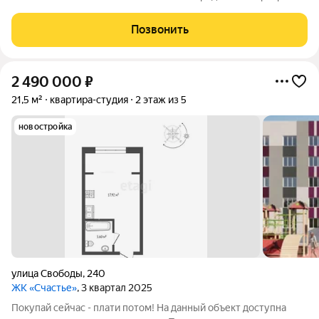
студия в новом жилом комплексе "Счастье"! Площадь 21 кв.м.
идеально подходит для комфортной жизни или выгодного
Позвонить
инвестирования. Квартира уже оснащена
2 490 000
₽
21,5 м²
квартира-студия
2 этаж из 5
новостройка
улица Свободы
,
240
ЖК «Счастье»
, 3 квартал 2025
Покупай сейчас - плати потом! На данный объект доступна