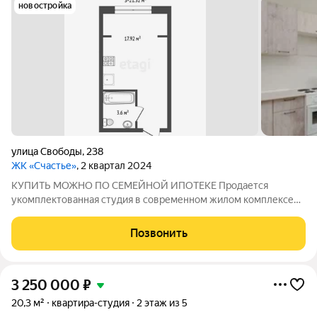
новостройка
улица Свободы
,
238
ЖК «Счастье»
, 2 квартал 2024
КУПИТЬ МОЖНО ПО СЕМЕЙНОЙ ИПОТЕКЕ Продается
укомплектованная студия в современном жилом комплексе
"Счастье", площадью 21 квадратный метр.В квартире
выполнен хороший ремонт, всё новое, никто не проживал, при
Позвонить
продаже вся мебель остаётся В квартире
3 250 000
₽
20,3 м²
квартира-студия
2 этаж из 5