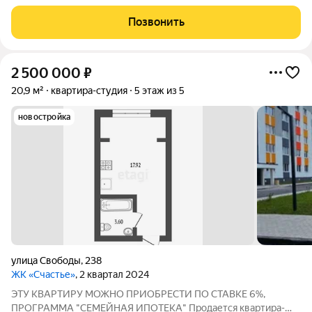
предложение для тех, кто ищет комфортное жилье в
современном формате. Площадь 21,5 кв.м позволяет создать
Позвонить
оригинальное и функциональное пространство
2 500 000
₽
20,9 м²
квартира-студия
5 этаж из 5
новостройка
улица Свободы
,
238
ЖК «Счастье»
, 2 квартал 2024
ЭТУ КВАРТИРУ МОЖНО ПРИОБРЕСТИ ПО СТАВКЕ 6%,
ПРОГРАММА "СЕМЕЙНАЯ ИПОТЕКА" Продается квартира-