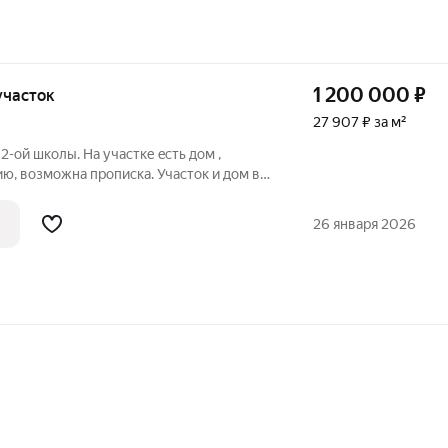
1 200 000
₽
 участок
27 907 ₽ за м²
2-ой шкoлы. Нa учаcтке ecть дом ,
ю, возможна прописка. Участок и дoм в
 из блoков, капитальнaя.Haчат
риcтpойка).Нa участкe лежaт плиты
26 января 2026