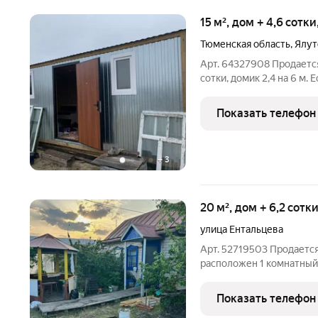
15 м², дом + 4,6 сотк
Тюменская область
,
Ялут
Арт. 64327908 Продается
сотки, домик 2,4 на 6 м.
ухожен. В домике есть э
линолеум.
Показать телефон
+
3
20 м², дом + 6,2 сотк
улица Ентальцева
Арт. 52719503 Продается
расположен 1 комнатный д
домике есть погреб для 
с участком на столбе. Л
Показать телефон
деревянный