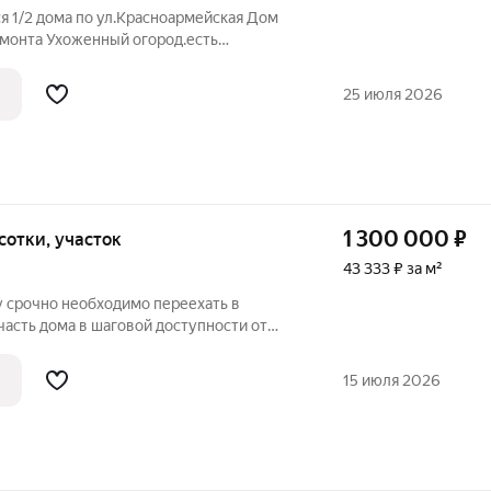
я 1/2 дома по ул.Красноармейская Дом
емонта Ухоженный огород.есть
а Так же есть гараж
25 июля 2026
1 300 000
₽
 сотки, участок
43 333 ₽ за м²
у срочно необходимо переехать в
часть дома в шаговой доступности от
е расположение
живания. В доме один собственник,
15 июля 2026