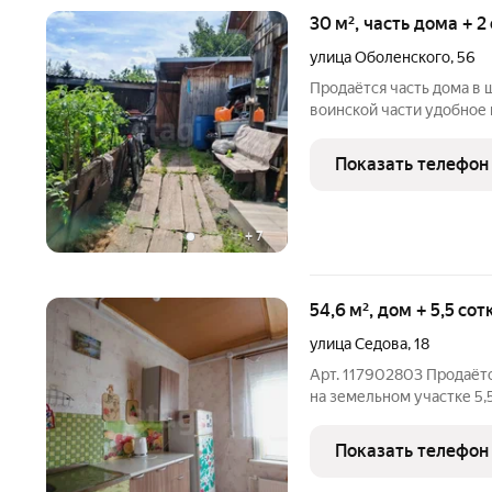
30 м², часть дома + 2
улица Оболенского
,
56
Продаётся часть дома в 
воинской части удобное и тихое расположение для
круглогодичного прожива
заведены газ и централ
Показать телефон
и вход на территорию.
+
7
54,6 м², дом + 5,5 со
улица Седова
,
18
Арт. 117902803 Продаётс
на земельном участке 5,5
Отопление газовое, печн
скважина. Материал стен
Показать телефон
Нужен либо