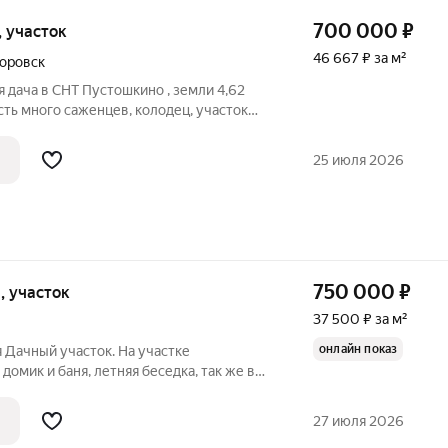
700 000
₽
и, участок
46 667 ₽ за м²
оровск
 дача в СНТ Пустошкино , земли 4,62
 Есть много саженцев, колодец, участок
лектричество, пластиковые окна, на полу
25 июля 2026
750 000
₽
и, участок
37 500 ₽ за м²
онлайн показ
 Дачный участок. На участке
омик и баня, летняя беседка, так же в
хранения овощей и заготовок. Свет рядом
етний водопровод. Установлен новый
27 июля 2026