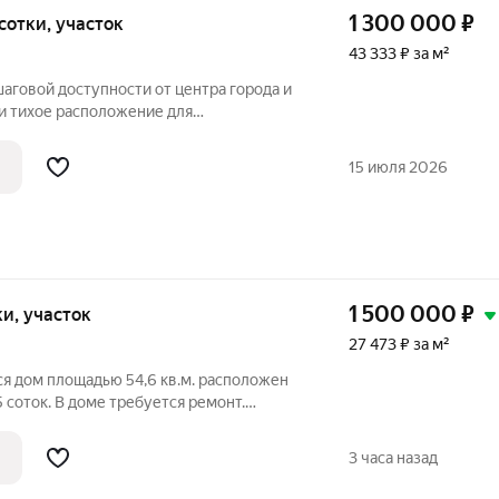
1 300 000
₽
 сотки, участок
43 333 ₽ за м²
шаговой доступности от центра города и
ния. В доме один собственник,
ьное водоснабжение. Отдельный подъезд
15 июля 2026
1 500 000
₽
тки, участок
27 473 ₽ за м²
я дом площадью 54,6 кв.м. расположен
 соток. В доме требуется ремонт.
ое. Канализации нет. Водоснабжение
 дома бревно, 1951 года постройки.
3 часа назад