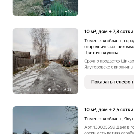
+
16
10 м², дом + 7,8 сотк
Тюменская область
,
горо
огородническое некомм
Цветочная улица
Срочно продается Шикарн
Ялуторовске с кирпичны
отопление.Ухоженный зе
насаждениями (яблони; в
Показать телефон
крыжовник;слива;
+
22
10 м², дом + 2,5 сотк
Тюменская область
,
Ялут
Арт. 133035599 Дача в г
сотки, есть летняя сарай