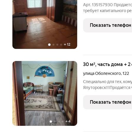
Арт. 135157930 Продаетс
требует капитального р
насаждения: яблоня,слив
Показать телефон
+
12
30 м², часть дома + 2
улица Оболенского
,
122
Специально для тех, ком
Ялуторовск!!!Продаётся 
центра города и воинской части удобное и тихо
для круглогодичного про
Показать телефон
заведены газ и
+
4