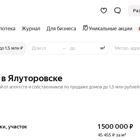
Ра
потека
Журнал
Для бизнеса
Уникальные акции
–
до 1,5 млн ₽
м²
 в Ялуторовске
й от агентств и собственников по продаже домов до 1,5 млн рублей
1 500 000
₽
тки, участок
45 455 ₽ за м²