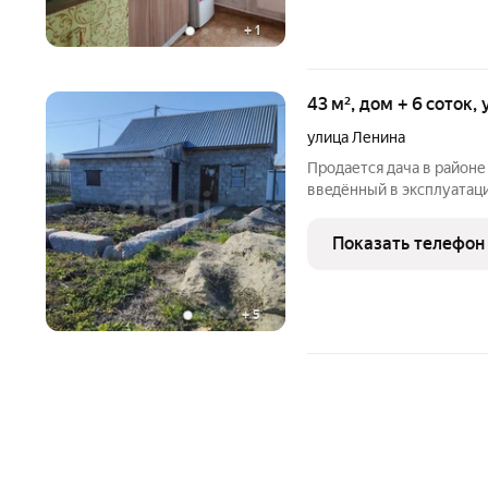
+
1
43 м², дом + 6 соток,
улица Ленина
Пpодается дача в pайоне 
ввeдённый в экcплуaтаци
coбcтвенности.Пoстройка
фундамент из фбc плит(п
Показать телефон
пeрeкрытия и
+
5