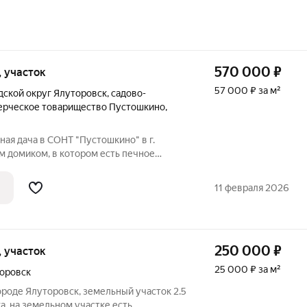
570 000
₽
и, участок
57 000 ₽ за м²
дской округ Ялуторовск
,
садово-
ерческое товарищество Пустошкино
,
ая дача в СОНТ "Пустошкино" в г.
м домиком, в котором есть печное
мельный участок 7,77 сотки с разными
ишня; смородина черная и красная;
11 февраля 2026
250 000
₽
и, участок
25 000 ₽ за м²
оровск
ороде Ялуторовск, земельный участок 2.5
ка, на земельном участке есть