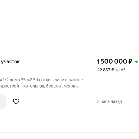
1 500 000
₽
, участок
42 857 ₽ за м²
 1/2 дома 35 м2 5.1 сотки земли в районе
пристрой + котельная, бревно , меняна
е пахали и не садили ,
3 часа назад