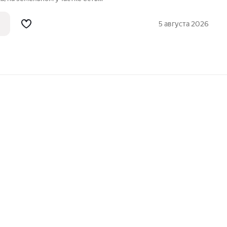
провод, рядом есть столб, можно
 1 собственник, земля межевана
5 августа 2026