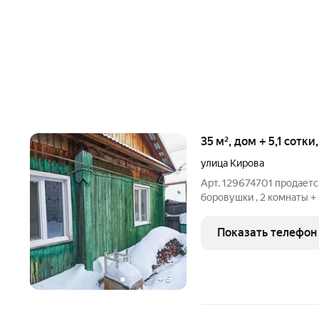
35 м², дом + 5,1 сотки
улица Кирова
Арт. 129674701 продается
боровушки , 2 комнаты + 
кровля , участок 3 года н
Показать телефон
+
6