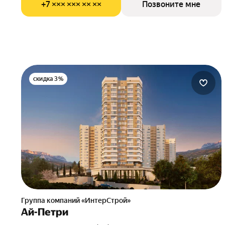
+7 ××× ××× ×× ××
Позвоните мне
скидка 3%
Группа компаний «ИнтерСтрой»
Ай-Петри