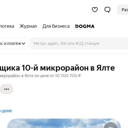
Ра
потека
Журнал
Для бизнеса
ос и платёж
щика 10-й микрорайон в Ялте
икрорайон, в Ялте по цене от 10 700 700 ₽
о цене