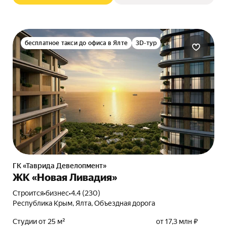
бесплатное такси до офиса в Ялте
3D-тур
ГК «Таврида Девелопмент»
ЖК «Новая Ливадия»
Строится
•
бизнес
•
4.4 (230)
Республика Крым, Ялта, Объездная дорога
Студии от 25 м²
от 17,3 млн ₽