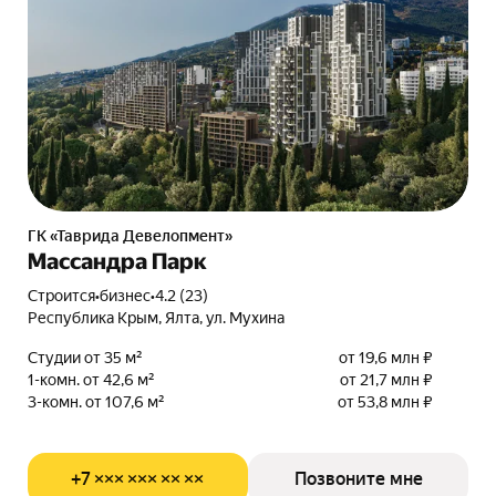
ГК «Таврида Девелопмент»
Массандра Парк
Строится
•
бизнес
•
4.2 (23)
Республика Крым, Ялта, ул. Мухина
Студии от 35 м²
от 19,6 млн ₽
1-комн. от 42,6 м²
от 21,7 млн ₽
3-комн. от 107,6 м²
от 53,8 млн ₽
+7 ××× ××× ×× ××
Позвоните мне