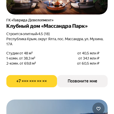
ГК «Таврида Девелопмент»
Клубный дом «Массандра Парк»
Строится
•
элитный
•
4.5 (18)
Республика Крым, округ Ялта, пос. Массандра, ул. Мухина,
17А
Студии от 48 м²
от 40,5 млн ₽
1-комн. от 38,3 м²
от 34,1 млн ₽
2-комн. от 69,8 м²
от 60,5 млн ₽
+7 ××× ××× ×× ××
Позвоните мне