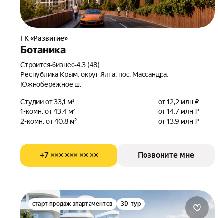
ГК «Развитие»
Ботаника
Строится
•
бизнес
•
4.3 (48)
Республика Крым, округ Ялта, пос. Массандра,
Южнобережное ш.
Студии от 33,1 м²
от 12,2 млн ₽
1-комн. от 43,4 м²
от 14,7 млн ₽
2-комн. от 40,8 м²
от 13,9 млн ₽
+7 ××× ××× ×× ××
Позвоните мне
старт продаж апартаментов
3D-тур