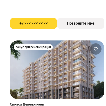
+7 ××× ××× ×× ××
Позвоните мне
бонус при рекомендации
Символ Девелопмент