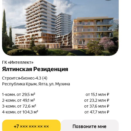
ГК «Интеллект»
Ялтинская Резиденция
Строится
•
бизнес
•
4.3 (4)
Республика Крым, Ялта, ул. Мухина
1-комн. от 29,5 м²
от 15,1 млн ₽
2-комн. от 49,1 м²
от 23,2 млн ₽
3-комн. от 72,6 м²
от 37,6 млн ₽
4-комн. от 104,3 м²
от 47,7 млн ₽
+7 ××× ××× ×× ××
Позвоните мне