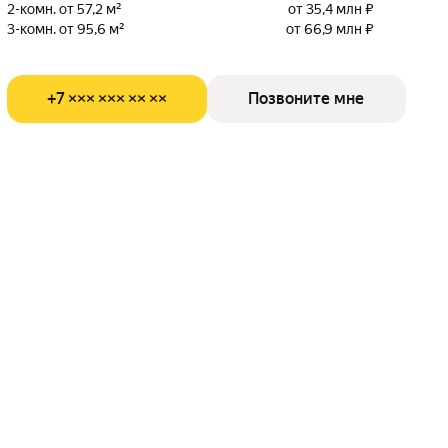
2-комн. от 57,2 м²
от 35,4 млн ₽
3-комн. от 95,6 м²
от 66,9 млн ₽
+7 ××× ××× ×× ××
Позвоните мне