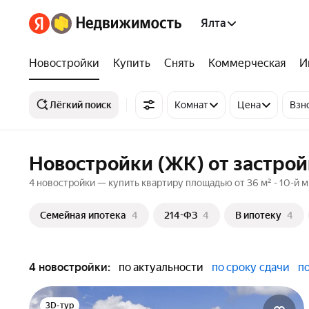
Ялта
Новостройки
Купить
Снять
Коммерческая
И
Лёгкий поиск
Комнат
Цена
Взн
Новостройки (ЖК) от застрой
4 новостройки — купить квартиру площадью от 36 м² - 10-й м
Семейная ипотека
4
214-ФЗ
4
В ипотеку
4
4 новостройки:
по актуальности
по сроку сдачи
п
3D-тур