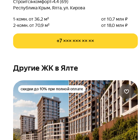
Строится
•
комфорт
•
4.4 (69)
Республика Крым, Ялта, ул. Кирова
1-комн. от 36,2 м²
от 10,7 млн ₽
2-комн. от 70,9 м²
от 18,0 млн ₽
+7 ××× ××× ×× ××
Другие ЖК в Ялте
скидки до 10% при полной оплате