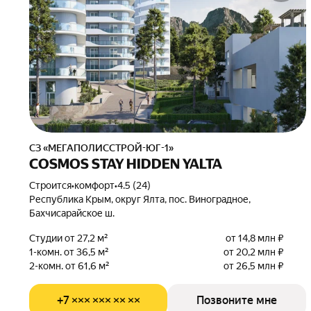
СЗ «МЕГАПОЛИССТРОЙ-ЮГ-1»
COSMOS STAY HIDDEN YALTA
Строится
•
комфорт
•
4.5 (24)
Республика Крым, округ Ялта, пос. Виноградное,
Бахчисарайское ш.
Студии от 27,2 м²
от 14,8 млн ₽
1-комн. от 36,5 м²
от 20,2 млн ₽
2-комн. от 61,6 м²
от 26,5 млн ₽
+7 ××× ××× ×× ××
Позвоните мне