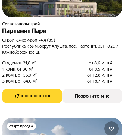
Севастопольстрой
Партенит Парк
Строится
•
комфорт
•
4.4 (89)
Республика Крым, округ Алушта, пос. Партенит, 35Н-029 /
Южнобережное ш.
Студии от 31,8 м²
от 8,6 млн ₽
1-комн. от 36 м²
от 9,5 млн ₽
2-комн. от 55,9 м²
от 12,8 млн ₽
3-комн. от 84,6 м²
от 18,7 млн ₽
+7 ××× ××× ×× ××
Позвоните мне
старт продаж