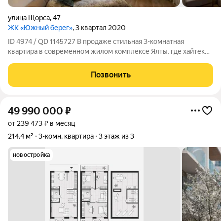
улица Щорса
,
47
ЖК «Южный берег»
, 3 квартал 2020
ID 4974 / QD 1145727 В продаже стильная 3-комнатная
квартира в современном жилом комплексе Ялты, где хайтек
встречает море. Предлагаем к продаже 3-комнатную квартиру
в новом, технологичном доме с дизайном в стиле хайтек:
Позвонить
светлые тона, чёткие линии,
49 990 000
₽
от 239 473 ₽ в месяц
214,4 м²
3-комн. квартира
3 этаж из 3
новостройка