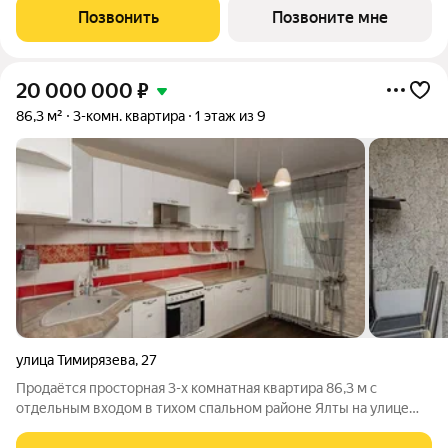
уюта загородной жизни. Жилой квартал «Миндаль»
Позвонить
Позвоните мне
расположен в Ялте природной сокровищнице
20 000 000
₽
86,3 м²
3-комн. квартира
1 этаж из 9
улица Тимирязева
,
27
Продаётся просторная 3-х комнатная квартира 86,3 м с
отдельным входом в тихом спальном районе Ялты на улице
Тимирязева. Собственная придомовая территория с беседкой,