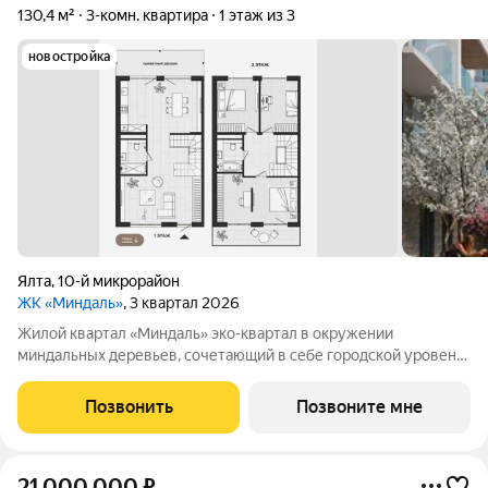
130,4 м²
3-комн. квартира
1 этаж из 3
новостройка
Ялта
,
10-й микрорайон
ЖК «Миндаль»
, 3 квартал 2026
Жилой квартал «Миндаль» эко-квартал в окружении
миндальных деревьев, сочетающий в себе городской уровень
комфорта, санаторное оздоровление организма и ощущение
уюта загородной жизни. Жилой квартал «Миндаль»
Позвонить
Позвоните мне
расположен в Ялте природной сокровищнице
21 000 000
₽