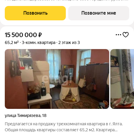
комфорта, санаторное оздоровление организма и ощущение
уюта загородной жизни. Жилой квартал «Миндаль»
Позвонить
Позвоните мне
расположен в Ялте природной сокровищнице
15 500 000
₽
65,2 м²
3-комн. квартира
2 этаж из 3
улица Тимирязева
,
18
Предлагается на продажу трехкомнатная квартира в г. Ялта.
Общая площадь квартиры составляет 65,2 м2. Квартира