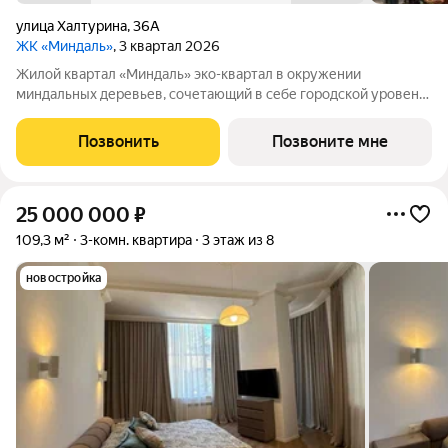
улица Халтурина
,
36А
ЖК «Миндаль»
, 3 квартал 2026
Жилой квартал «Миндаль» эко-квартал в окружении
миндальных деревьев, сочетающий в себе городской уровень
комфорта, санаторное оздоровление организма и ощущение
уюта загородной жизни. Жилой квартал «Миндаль»
Позвонить
Позвоните мне
расположен в Ялте природной сокровищнице
25 000 000
₽
109,3 м²
3-комн. квартира
3 этаж из 8
новостройка