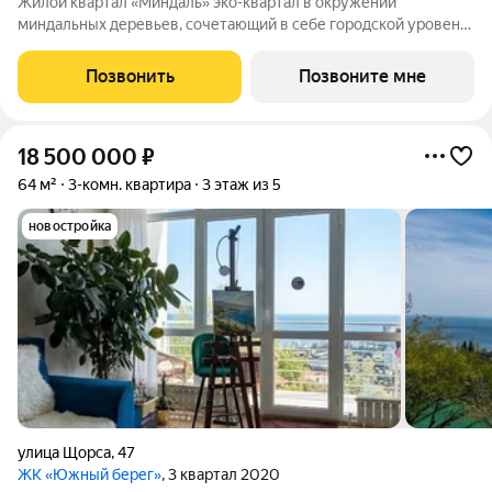
Жилой квартал «Миндаль» эко-квартал в окружении
миндальных деревьев, сочетающий в себе городской уровень
комфорта, санаторное оздоровление организма и ощущение
уюта загородной жизни. Жилой квартал «Миндаль»
Позвонить
Позвоните мне
расположен в Ялте природной сокровищнице
18 500 000
₽
64 м²
3-комн. квартира
3 этаж из 5
новостройка
улица Щорса
,
47
ЖК «Южный берег»
, 3 квартал 2020