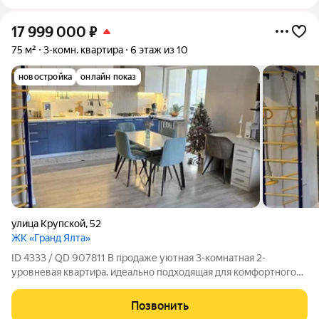
17 999 000
₽
75 м²
3-комн. квартира
6 этаж из 10
новостройка
онлайн показ
улица Крупской
,
52
ЖК «Гранд Ялта»
ID 4333 / QD 907811 В продаже уютная 3-комнатная 2-
уровневая квартира, идеально подходящая для комфортного
проживания. Квартира включает в себя две изолированные
комнаты и два санузла с душем и окнами, выходящими на
Позвонить
улицу. Особенностью квартиры