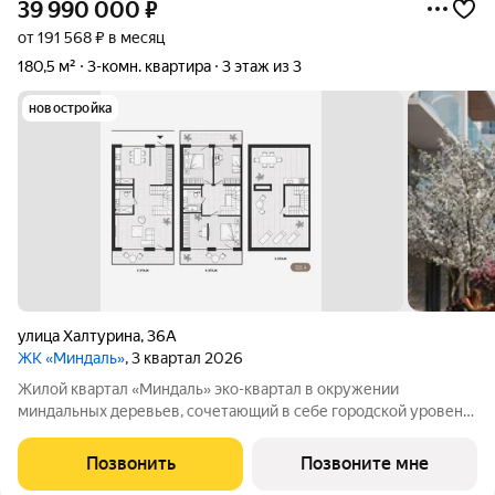
39 990 000
₽
от 191 568 ₽ в месяц
180,5 м²
3-комн. квартира
3 этаж из 3
новостройка
улица Халтурина
,
36А
ЖК «Миндаль»
, 3 квартал 2026
Жилой квартал «Миндаль» эко-квартал в окружении
миндальных деревьев, сочетающий в себе городской уровень
комфорта, санаторное оздоровление организма и ощущение
уюта загородной жизни. Жилой квартал «Миндаль»
Позвонить
Позвоните мне
расположен в Ялте природной сокровищнице