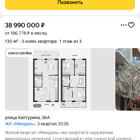
зоной барбекю и кладовой. Планировка включает в себя 3
Позвонить
жилых комнаты, балкон, кухню,
38 990 000
₽
от 186 778 ₽ в месяц
130 м²
3-комн. квартира
1 этаж из 3
новостройка
улица Халтурина
,
36А
ЖК «Миндаль»
, 3 квартал 2026
Жилой квартал «Миндаль» эко-квартал в окружении
миндальных деревьев, сочетающий в себе городской уровень