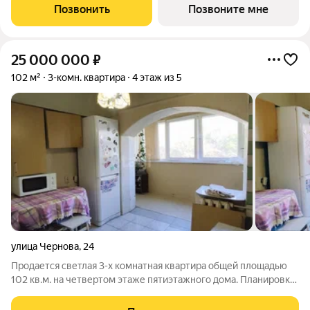
уюта загородной жизни. Жилой квартал «Миндаль»
Позвонить
Позвоните мне
расположен в Ялте природной сокровищнице
25 000 000
₽
102 м²
3-комн. квартира
4 этаж из 5
улица Чернова
,
24
Продается светлая 3-х комнатная квартира общей площадью
102 кв.м. на четвертом этаже пятиэтажного дома. Планировка
квартиры состоит из трех раздельных комнат, просторной
кухни (10 кв.м), раздельного санузла, двух просторных