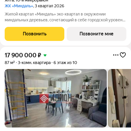
Ялта
,
10-й микрорайон
ЖК «Миндаль»
, 3 квартал 2026
Жилой квартал «Миндаль» эко-квартал в окружении
миндальных деревьев, сочетающий в себе городской уровень
комфорта, санаторное оздоровление организма и ощущение
уюта загородной жизни. Жилой квартал «Миндаль»
Позвонить
Позвоните мне
расположен в Ялте природной сокровищнице
17 900 000
₽
87 м²
3-комн. квартира
6 этаж из 10