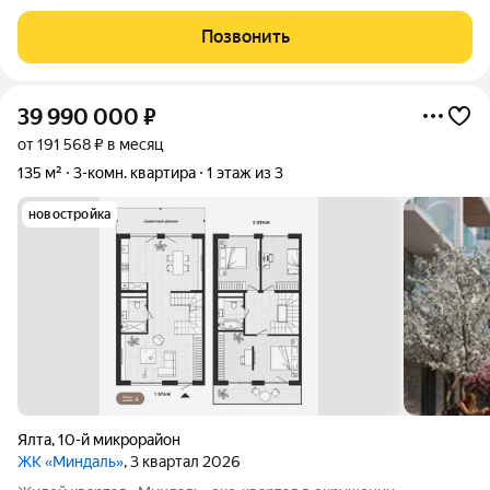
расположена на втором этаже трехэтажного дома. Дом
построен в 1917 году из бута, толщина стен 1 метр. Дом
Позвонить
расположен на участке 10 соток,
39 990 000
₽
от 191 568 ₽ в месяц
135 м²
3-комн. квартира
1 этаж из 3
новостройка
Ялта
,
10-й микрорайон
ЖК «Миндаль»
, 3 квартал 2026