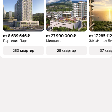
от 8 639 646 ₽
от 27 990 000 ₽
от 17 285 112
Партенит Парк
Миндаль
ЖК «Новая Ли
280 квартир
28 квартир
37 ква