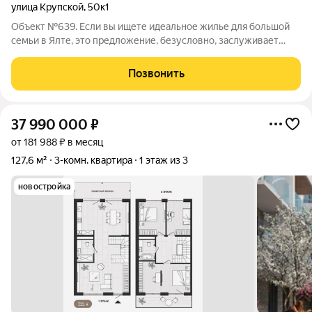
улица Крупской
,
50к1
Объект №639. Если вы ищете идеальное жилье для большой
семьи в Ялте, это предложение, безусловно, заслуживает
вашего внимания. Просторная двухуровневая квартира
предлагает все необходимые удобства для комфортной
Позвонить
жизни.В квартире три изолированные
37 990 000
₽
от 181 988 ₽ в месяц
127,6 м²
3-комн. квартира
1 этаж из 3
новостройка