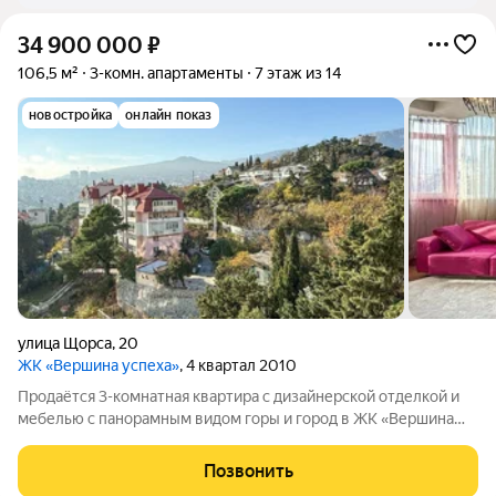
34 900 000
₽
106,5 м²
3-комн. апартаменты
7 этаж из 14
новостройка
онлайн показ
улица Щорса
,
20
ЖК «Вершина успеха»
, 4 квартал 2010
Продаётся 3-комнатная квартира с дизайнерской отделкой и
мебелью с панорамным видом горы и город в ЖК «Вершина
успеха» в 800 метрах от набережной Ялты. Полностью готова
к проживанию, не требует никаких вложений. Квартира
Позвонить
площадью 106,5 м расположена