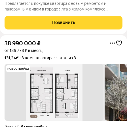
Предлагается к покупке квартира с новым ремонтом и
панорамным видом в городе Ялта в жилом комплексе
«Южный берег», на улице Щорса. Квартира площадью 64 м2 (с
учетом открытого балкона) расположена на третьем этаже
Позвонить
пятиэтажного дома и имеет прямой вид
38 990 000
₽
от 186 778 ₽ в месяц
131,2 м²
3-комн. квартира
1 этаж из 3
новостройка