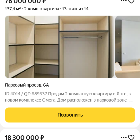
78 000 000
₽
137,4 м²
2-комн. квартира
13 этаж из 14
Парковый проезд
,
6А
ID 4014 / QD 689537 Продам 2-комнатную квартиру в Ялте, в
новом комплексе Омега. Дом расположен в парковой зоне -
Приморский парк, в непосредственной близости от
Набережной Ялты и моря. Общая площадь квартиры 114.2 м, а
Позвонить
также есть балкон площадью
18 300 000
₽