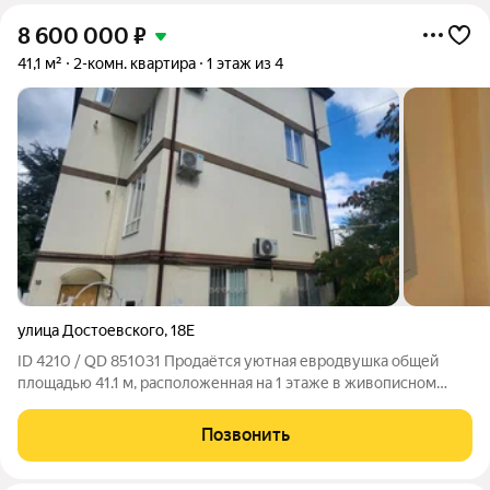
8 600 000
₽
41,1 м²
2-комн. квартира
1 этаж из 4
улица Достоевского
,
18Е
ID 4210 / QD 851031 Продаётся уютная евродвушка общей
площадью 41.1 м, расположенная на 1 этаже в живописном
районе Ялты. Квартира после капитального ремонта,
выполненного по европейским стандартам. В квартире
Позвонить
индивидуальное отопление, установлен