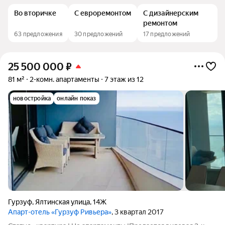
Во вторичке
С евроремонтом
С дизайнерским
ремонтом
63 предложения
30 предложений
17 предложений
25 500 000
₽
81 м²
2-комн. апартаменты
7 этаж из 12
новостройка
онлайн показ
Гурзуф
,
Ялтинская улица
,
14Ж
Апарт-отель «Гурзуф Ривьера»
, 3 квартал 2017