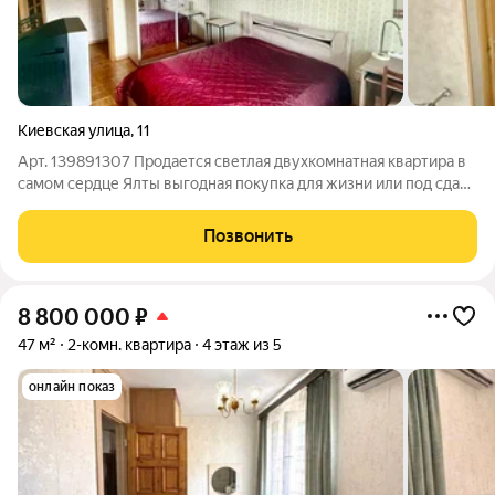
Киевская улица
,
11
Арт. 139891307 Продается светлая двухкомнатная квартира в
самом сердце Ялты выгодная покупка для жизни или под сдачу
по разумной цене 11 200 000 руб. Прямая продажа, все
документы готовы к сделке. Квартира площадью 51 м на 4-м
Позвонить
этаже 5-этажного
8 800 000
₽
47 м²
2-комн. квартира
4 этаж из 5
онлайн показ