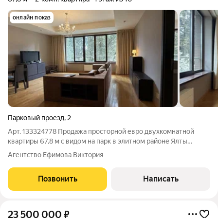
онлайн показ
Парковый проезд
,
2
Арт. 133324778 Продажа просторной евро двухкомнатной
квартиры 67,8 м с видом на парк в элитном районе Ялты
Приморском парке. В квартире выполнен качественный
Агентство Ефимова Виктория
ремонт, установлено большое количество остекления.
Располагается на 1 этаже 10-этажного ЖК
Позвонить
Написать
23 500 000
₽