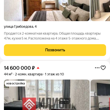
улица Грибоедова
,
4
Продается 2-комнатная квартира. Общая площадь квартиры
47м, кухня 5 м. Расположена на 4 этаже 5-этажного дома.
Планировка включает: смежные комнаты, совмещенный
санузел, кухня и коридор. Есть балкон. Квартира требует
Позвонить
ремонта отличная возможность
14 600 000
₽
44 м²
2-комн. квартира
1 этаж из 10
новостройка