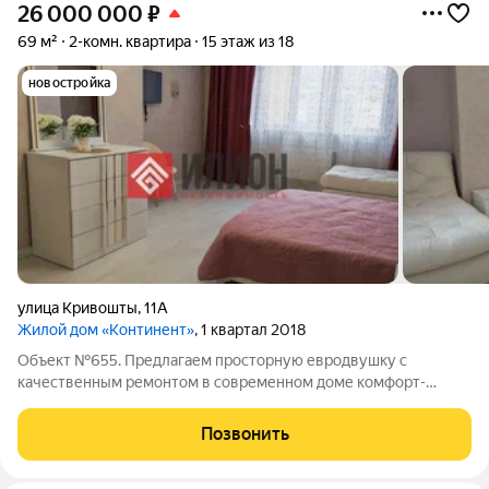
26 000 000
₽
69 м²
2-комн. квартира
15 этаж из 18
новостройка
улица Кривошты
,
11А
Жилой дом «Континент»
, 1 квартал 2018
Объект №655. Предлагаем просторную евродвушку с
качественным ремонтом в современном доме комфорт-
класса ЖК «Континент» в Ялте ! .Дом построен по технологии
монолитно-каркасного строительства, что гарантирует
Позвонить
высокий уровень сейсмоустойчивости и