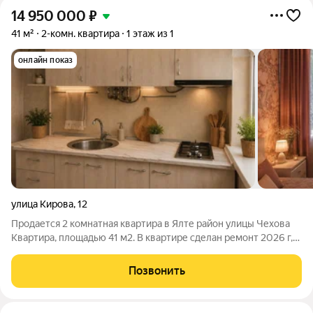
14 950 000
₽
41 м²
2-комн. квартира
1 этаж из 1
онлайн показ
улица Кирова
,
12
Продается 2 комнатная квартира в Ялте район улицы Чехова
Квартира, площадью 41 м2. В квартире сделан ремонт 2026 г,
полностью заменена мебель и техника. Квартира очень
светлая, окна выходят во двор. Для отопления и подогрева
Позвонить
воды установлен