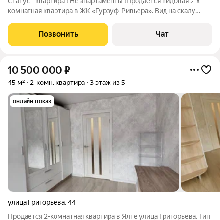
Статус - квартира ! Не апартаменты !Продается видовая 2-х
комнатная квартира в ЖК «Гурзуф-Ривьера». Вид на скалу
Шаляпина и скалы Адалары, Гурзуф и горы. Квартира угловая ,
очень удобная и красивая . Жилая площадь 51 м, балкон 30
Позвонить
Чат
метров . Кухня
10 500 000
₽
45 м²
2-комн. квартира
3 этаж из 5
онлайн показ
улица Григорьева
,
44
Продается 2-комнатная квартира в Ялте улица Григорьева. Тип