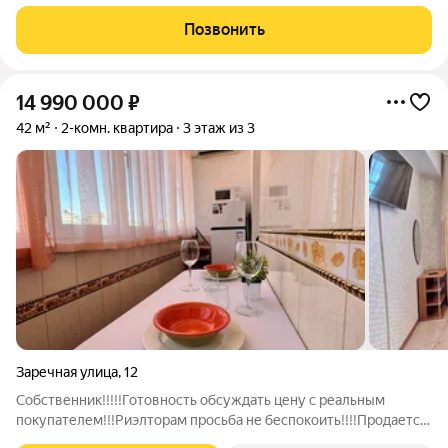
просторная комната с сан.узлом, кухня, изолированная
комната с выходом на видовую террасу и своим сан. узлом. В
Позвонить
квартире выполнен
14 990 000
₽
42 м²
2-комн. квартира
3 этаж из 3
Заречная улица
,
12
Собственник!!!!!Готовность обсуждать цену с реальным
покупателем!!!Риэлторам просьба не беспокоить!!!!Продается
уютная двухкомнатная квартира на 3 этаже 3 этажного дома