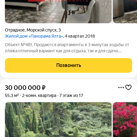
Отрадное
,
Морской спуск
,
3
Жилой дом «Панорама Ялта»
, 4 квартал 2018
Объект №481. Продаются апартаменты в 3 минутах ходьбы от
пляжа отличный вариант как для отдыха, так и для сдачи.
Ключевые характеристики: - Общая площадь 44 м, жилая 30 м.
- Этаж: 1/10, монолитный дом, 2019 г. постройки. - Балкон,
Позвонить
панорамные окна с
30 000 000
₽
55,3 м²
2-комн. квартира
7 этаж из 17