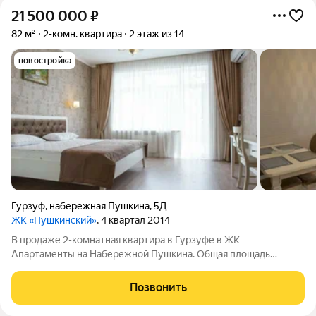
21 500 000
₽
82 м²
2-комн. квартира
2 этаж из 14
новостройка
Гурзуф
,
набережная Пушкина
,
5Д
ЖК «Пушкинский»
, 4 квартал 2014
В продаже 2-комнатная квартира в Гурзуфе в ЖК
Апартаменты на Набережной Пушкина. Общая площадь
квартиры 82 м, из которых 19,7 м. балкон с видом на море. В
квартире выполнен качественный евро ремонт с встроенной
Позвонить
деревянной мебелью и техникой. Дом