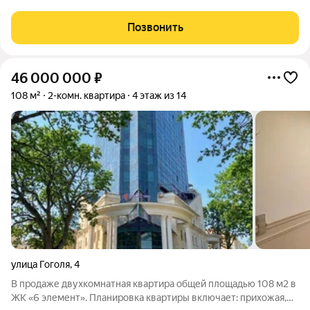
квартира в историческом центре города на ул. Чехова.
Основные характеристики: Локация: ул. Чехова (до
Позвонить
центральной Набережной всего 1 минута
46 000 000
₽
108 м²
2-комн. квартира
4 этаж из 14
улица Гоголя
,
4
В продаже двухкомнатная квартира общей площадью 108 м2 в
ЖК «6 элемент». Планировка квартиры включает: прихожая,