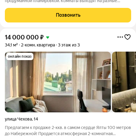
продуманной планировкой. Комнаты выходят на разные
стороны это обеспечивает хорошую освещённость и
вентиляцию в любое время года. Район с развитой
Позвонить
инфраструктурой, рядом с одной из центральных
14 000 000
₽
34,1 м²
2-комн. квартира
3 этаж из 3
онлайн показ
улица Чехова
,
14
Предлагаем к продаже 2-ккв. в самом сердце Ялты 100 метров
до Набережной! Продается атмосферная 2-комнатная