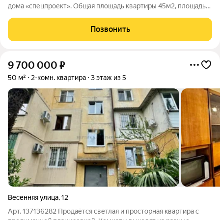
дома «спецпроект». Общая площадь квартиры 45м2, площадь
без учета лоджии 39.8 м2. Планировка включает: комнаты
раздельные, сан.узел совмещен, из кухни выходит
Позвонить
остекленная лоджия. Дом
9 700 000
₽
50 м²
2-комн. квартира
3 этаж из 5
Весенняя улица
,
12
Арт. 137136282 Продаётся светлая и просторная квартира с