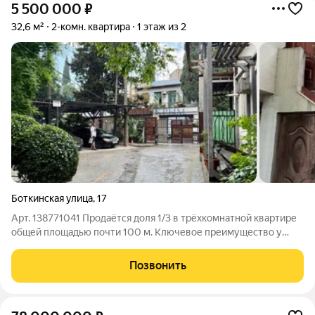
5 500 000
₽
32,6 м²
2-комн. квартира
1 этаж из 2
Боткинская улица
,
17
Арт. 138771041 Продаётся доля 1/3 в трёхкомнатной квартире
общей площадью почти 100 м. Ключевое преимущество у
этой доли есть отдельный вход в квартиру! Это значит, что вы
получаете фактически изолированное жильё со всеми
Позвонить
удобствами. Закрытый двор,