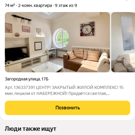
74 м²
2-комн. квартира
9 этаж из 9
Загородная улица
,
17Б
Арт. 136337391 ЦЕНТР! ЗАКРЫТЫЙ ЖИЛОЙ КОМПЛЕКС! 15
мин. пешком от НАБЕРЕЖНОЙ! Продаётся светлая,
просторная евро- двушка со стильным ремонтом на 9-м этаже.
Внутренняя площадь 66,7 м, плюс балкон 7 м. Вид на горы и
Позвонить
зелень парка. Планировка: Кухня с
Люди также ищут