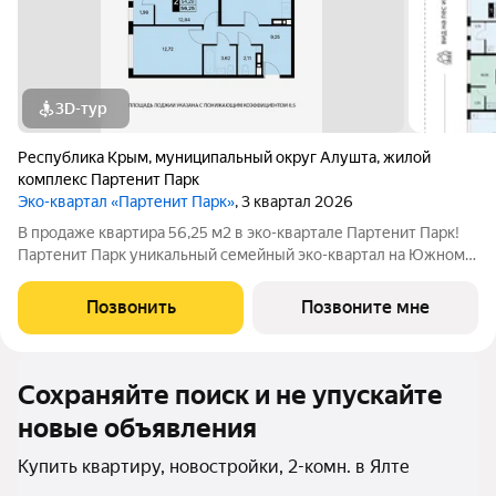
3D-тур
Республика Крым
,
муниципальный округ Алушта
,
жилой
комплекс Партенит Парк
Эко-квартал «Партенит Парк»
, 3 квартал 2026
В продаже квартира 56,25 м2 в эко-квартале Партенит Парк!
Партенит Парк уникальный семейный эко-квартал на Южном
берегу Крыма для счастливой и здоровой жизни Вашей семьи.
- Дома расположены в окружении гор, лесов и виноградников.
Позвонить
Позвоните мне
- Кристально чистый
Сохраняйте поиск и не упускайте
новые объявления
Купить квартиру, новостройки, 2-комн. в Ялте