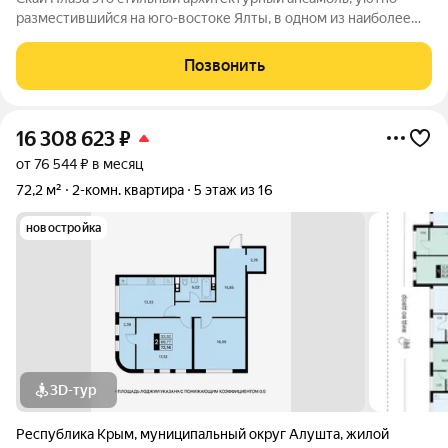
разместившийся на юго-востоке Ялты, в одном из наиболее
живописных районов курортного города. Он находится чуть
ниже первого комплекса, еще ближе к морю, неподалеку от
Позвонить
Массандровского парка и
16 308 623
₽
от 76 544 ₽ в месяц
72,2 м²
2-комн. квартира
5 этаж из 16
новостройка
3D-тур
Республика Крым
,
муниципальный округ Алушта
,
жилой