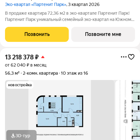
Эко-квартал «Партенит Парк»
, 3 квартал 2026
В продаже квартира 72,36 м2 в эко-квартале Партенит Парк!
Партенит Парк уникальный семейный эко-квартал на Южном
берегу Крыма для счастливой и здоровой жизни Вашей семьи.
- Дома расположены в окружении гор, лесов и виноградников.
Позвонить
Позвоните мне
- Кристально чистый
13 218 378
₽
от 62 040 ₽ в месяц
56,3 м²
2-комн. квартира
10 этаж из 16
новостройка
3D-тур