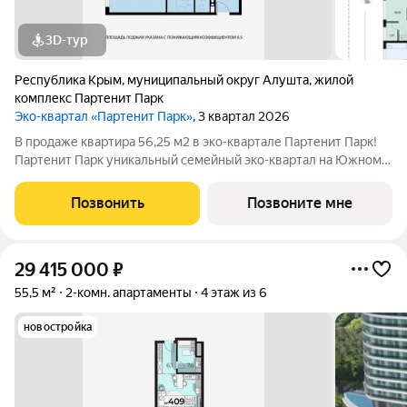
3D-тур
Республика Крым
,
муниципальный округ Алушта
,
жилой
комплекс Партенит Парк
Эко-квартал «Партенит Парк»
, 3 квартал 2026
В продаже квартира 56,25 м2 в эко-квартале Партенит Парк!
Партенит Парк уникальный семейный эко-квартал на Южном
берегу Крыма для счастливой и здоровой жизни Вашей семьи.
- Дома расположены в окружении гор, лесов и виноградников.
Позвонить
Позвоните мне
- Кристально чистый
29 415 000
₽
55,5 м²
2-комн. апартаменты
4 этаж из 6
новостройка