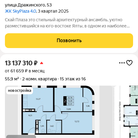
улица Дражинского
,
53
ЖК SkyPlaza 4.0
, 3 квартал 2025
Скай Плаза это стильный архитектурный ансамбль, уютно
разместившийся на юго-востоке Ялты, в одном из наиболее
живописных районов курортного города. Он находится чуть
ниже первого комплекса, еще ближе к морю, неподалеку от
Позвонить
Массандровского парка и
13 137 310
₽
от 61 659 ₽ в месяц
55,9 м²
2-комн. квартира
15 этаж из 16
новостройка