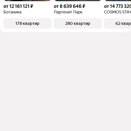
от 12 161 121 ₽
от 8 639 646 ₽
от 14 773 32
Ботаника
Партенит Парк
178 квартир
280 квартир
62 ква