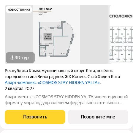
новостройка
3D-тур
Республика Крым
,
муниципальный округ Ялта
,
посёлок
городского типа Виноградное
,
ЖК Космос Стэй Хиден Ялта
Апарт-комплекс «COSMOS STAY HIDDEN YALTA»
,
2 квартал 2027
Апартаменты в COSMOS STAY HIDDEN YALTA инвестиционный
формат у моря под управлением федерального отельного
оператора. Продаются апартаменты от застройщика в
комплексе COSMOS STAY HIDDEN YALTA в Ялте проекте с
Позвонить
Позвоните мне
собственной курортной инфраструктурой,