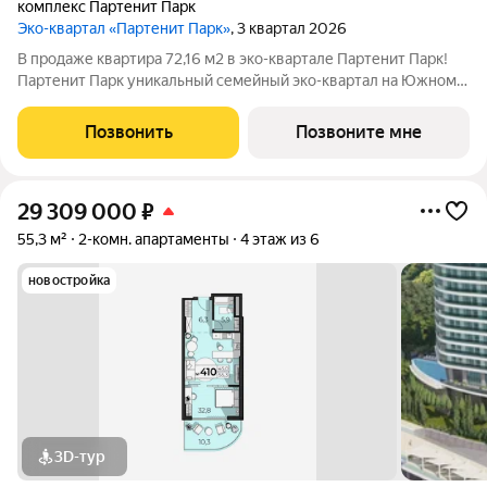
комплекс Партенит Парк
Эко-квартал «Партенит Парк»
, 3 квартал 2026
В продаже квартира 72,16 м2 в эко-квартале Партенит Парк!
Партенит Парк уникальный семейный эко-квартал на Южном
берегу Крыма для счастливой и здоровой жизни Вашей семьи.
- Дома расположены в окружении гор, лесов и виноградников.
Позвонить
Позвоните мне
- Кристально чистый
29 309 000
₽
55,3 м²
2-комн. апартаменты
4 этаж из 6
новостройка
3D-тур