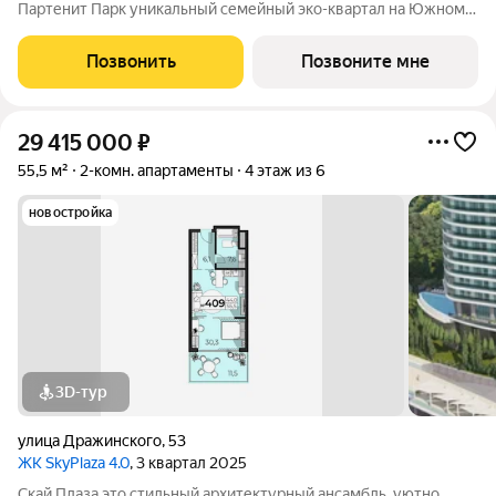
Партенит Парк уникальный семейный эко-квартал на Южном
берегу Крыма для счастливой и здоровой жизни Вашей семьи.
- Дома расположены в окружении гор, лесов и виноградников.
Позвонить
Позвоните мне
- Кристально чистый
29 415 000
₽
55,5 м²
2-комн. апартаменты
4 этаж из 6
новостройка
3D-тур
улица Дражинского
,
53
ЖК SkyPlaza 4.0
, 3 квартал 2025
Скай Плаза это стильный архитектурный ансамбль, уютно