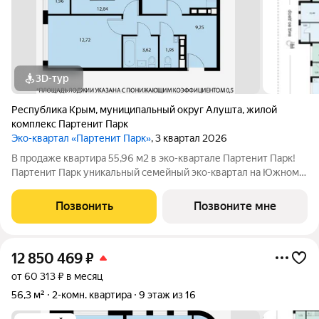
3D-тур
Республика Крым
,
муниципальный округ Алушта
,
жилой
комплекс Партенит Парк
Эко-квартал «Партенит Парк»
, 3 квартал 2026
В продаже квартира 55,96 м2 в эко-квартале Партенит Парк!
Партенит Парк уникальный семейный эко-квартал на Южном
берегу Крыма для счастливой и здоровой жизни Вашей семьи.
- Дома расположены в окружении гор, лесов и виноградников.
Позвонить
Позвоните мне
- Кристально чистый
12 850 469
₽
от 60 313 ₽ в месяц
56,3 м²
2-комн. квартира
9 этаж из 16