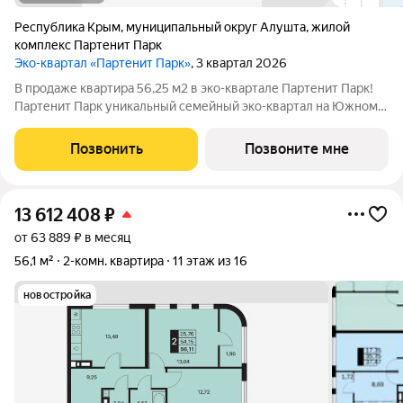
Республика Крым
,
муниципальный округ Алушта
,
жилой
комплекс Партенит Парк
Эко-квартал «Партенит Парк»
, 3 квартал 2026
В продаже квартира 56,25 м2 в эко-квартале Партенит Парк!
Партенит Парк уникальный семейный эко-квартал на Южном
берегу Крыма для счастливой и здоровой жизни Вашей семьи.
- Дома расположены в окружении гор, лесов и виноградников.
Позвонить
Позвоните мне
- Кристально чистый
13 612 408
₽
от 63 889 ₽ в месяц
56,1 м²
2-комн. квартира
11 этаж из 16
новостройка