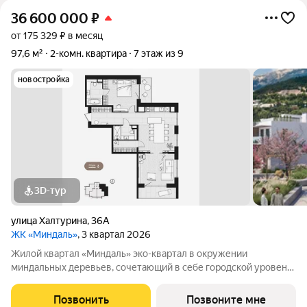
36 600 000
₽
от 175 329 ₽ в месяц
97,6 м²
2-комн. квартира
7 этаж из 9
новостройка
3D-тур
улица Халтурина
,
36А
ЖК «Миндаль»
, 3 квартал 2026
Жилой квартал «Миндаль» эко-квартал в окружении
миндальных деревьев, сочетающий в себе городской уровень
комфорта, санаторное оздоровление организма и ощущение
уюта загородной жизни. Жилой квартал «Миндаль»
Позвонить
Позвоните мне