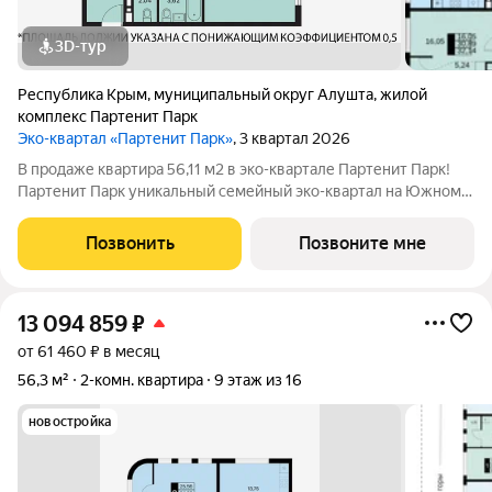
3D-тур
Республика Крым
,
муниципальный округ Алушта
,
жилой
комплекс Партенит Парк
Эко-квартал «Партенит Парк»
, 3 квартал 2026
В продаже квартира 56,11 м2 в эко-квартале Партенит Парк!
Партенит Парк уникальный семейный эко-квартал на Южном
берегу Крыма для счастливой и здоровой жизни Вашей семьи.
- Дома расположены в окружении гор, лесов и виноградников.
Позвонить
Позвоните мне
- Кристально чистый
13 094 859
₽
от 61 460 ₽ в месяц
56,3 м²
2-комн. квартира
9 этаж из 16
новостройка