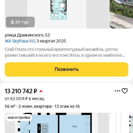
3D-тур
улица Дражинского
,
53
ЖК SkyPlaza 4.0
, 3 квартал 2025
Скай Плаза это стильный архитектурный ансамбль, уютно
разместившийся на юго-востоке Ялты, в одном из наиболее
живописных районов курортного города. Он находится чуть
ниже первого комплекса, еще ближе к морю, неподалеку от
Позвонить
Массандровского парка и
13 210 742
₽
от 62 004 ₽ в месяц
56 м²
2-комн. квартира
13 этаж из 16
новостройка