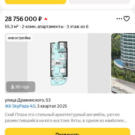
расположен в Ялте природной сокровищнице
28 756 000
₽
55,3 м²
2-комн. апартаменты
3 этаж из 6
новостройка
3D-тур
улица Дражинского
,
53
ЖК SkyPlaza 4.0
, 3 квартал 2025
Скай Плаза это стильный архитектурный ансамбль, уютно
разместившийся на юго-востоке Ялты, в одном из наиболее
живописных районов курортного города. Он находится чуть
ниже первого комплекса, еще ближе к морю, неподалеку от
Позвонить