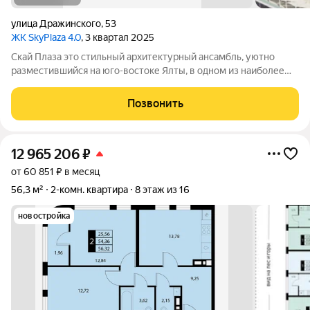
улица Дражинского
,
53
ЖК SkyPlaza 4.0
, 3 квартал 2025
Скай Плаза это стильный архитектурный ансамбль, уютно
разместившийся на юго-востоке Ялты, в одном из наиболее
живописных районов курортного города. Он находится чуть
ниже первого комплекса, еще ближе к морю, неподалеку от
Позвонить
Массандровского парка и
12 965 206
₽
от 60 851 ₽ в месяц
56,3 м²
2-комн. квартира
8 этаж из 16
новостройка