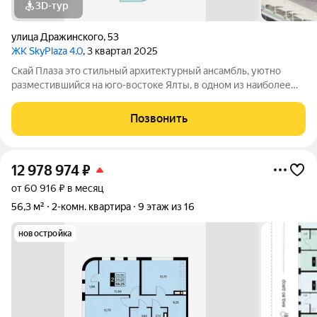
3D-тур
улица Дражинского
,
53
ЖК SkyPlaza 4.0
, 3 квартал 2025
Скай Плаза это стильный архитектурный ансамбль, уютно
разместившийся на юго-востоке Ялты, в одном из наиболее
живописных районов курортного города. Он находится чуть
ниже первого комплекса, еще ближе к морю, неподалеку от
Позвонить
Массандровского парка и
12 978 974
₽
от 60 916 ₽ в месяц
56,3 м²
2-комн. квартира
9 этаж из 16
новостройка