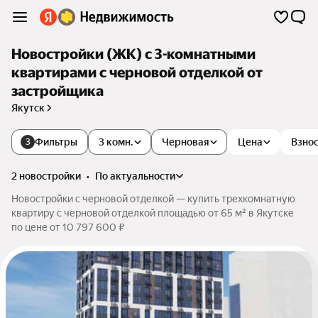
Новостройки (ЖК) с 3-комнатными
квартирами с черновой отделкой от
застройщика
Якутск
Фильтры
3 комн.
Черновая
Цена
Взнос
3
2 новостройки
•
по актуальности
Новостройки с черновой отделкой — купить трехкомнатную
квартиру с черновой отделкой площадью от 65 м² в Якутске
по цене от 10 797 600 ₽