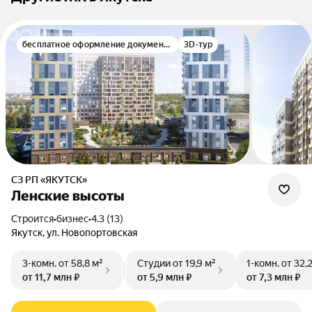
бесплатное оформление документов
3D-тур
СЗ РП «ЯКУТСК»
Ленские высоты
Строится
•
бизнес
•
4.3 (13)
Якутск, ул. Новопортовская
3-комн.
от 58,8 м²
Студии
от 19,9 м²
1-комн.
от 32,
от 11,7 млн ₽
от 5,9 млн ₽
от 7,3 млн ₽