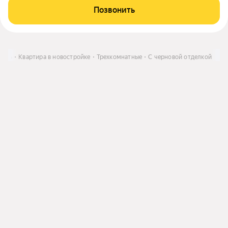
Позвонить
пить
Квартира в новостройке
Трехкомнатные
С черновой отделкой