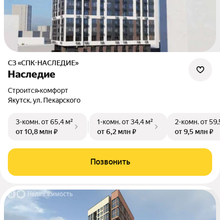
СЗ «СПК-НАСЛЕДИЕ»
Наследие
Строится
•
комфорт
Якутск, ул. Пекарского
3-комн.
от 65,4 м²
1-комн.
от 34,4 м²
2-комн.
от 59,
от 10,8 млн ₽
от 6,2 млн ₽
от 9,5 млн ₽
Позвонить