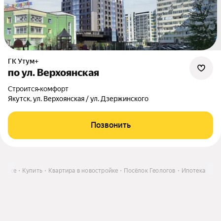
ГК Утум+
по ул. Верхоянская
Строится
•
комфорт
Якутск, ул. Верхоянская / ул. Дзержинского
Позвонить
утске
Купить
Квартира в новостройке
Посёлок Геологов
Ипотека