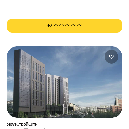
+7 ××× ××× ×× ××
ЯкутСтройСити