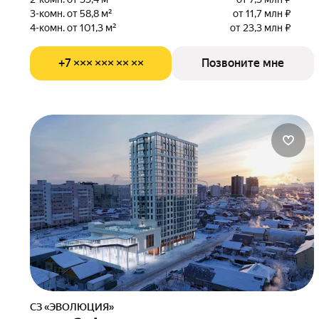
3-комн. от 58,8 м²
от 11,7 млн ₽
4-комн. от 101,3 м²
от 23,3 млн ₽
+7 ××× ××× ×× ××
Позвоните мне
СЗ «ЭВОЛЮЦИЯ»