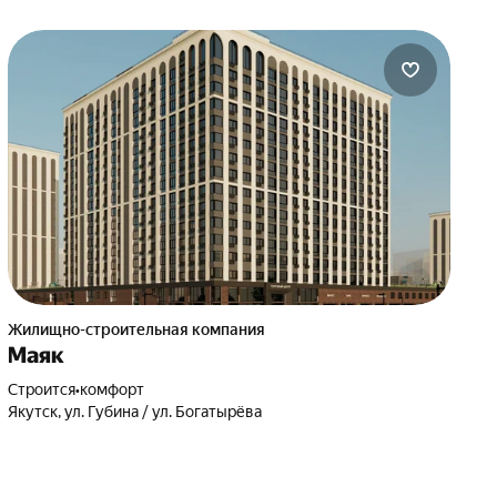
Жилищно-строительная компания
Маяк
Строится
•
комфорт
Якутск, ул. Губина / ул. Богатырёва