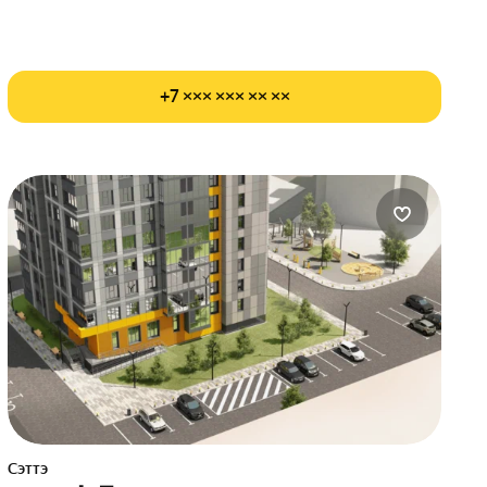
+7 ××× ××× ×× ××
Сэттэ