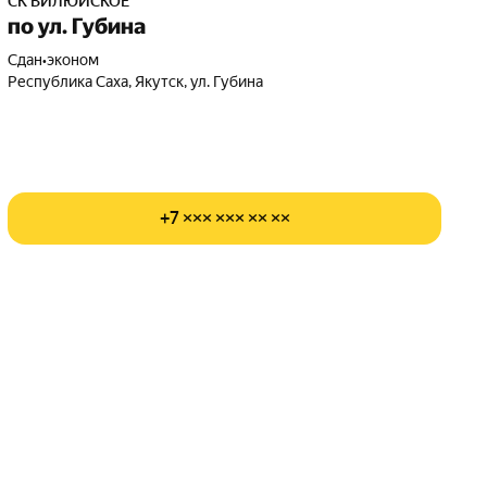
СК ВИЛЮЙСКОЕ
по ул. Губина
Сдан
•
эконом
Республика Саха, Якутск, ул. Губина
+7 ××× ××× ×× ××