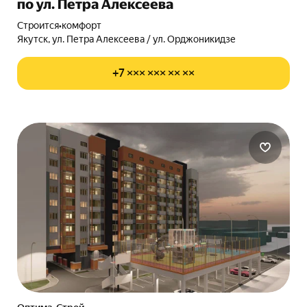
по ул. Петра Алексеева
Строится
•
комфорт
Якутск, ул. Петра Алексеева / ул. Орджоникидзе
+7 ××× ××× ×× ××