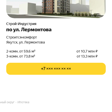
Строй-Индустрия
по ул. Лермонтова
Строится
•
комфорт
Якутск, ул. Лермонтова
2-комн. от 59,6 м²
от 10,7 млн ₽
3-комн. от 73,8 м²
от 13,3 млн ₽
+7 ××× ××× ×× ××
ный округ
Ипотека