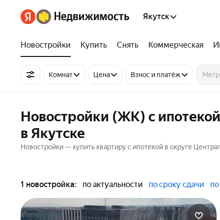
Якутск
Новостройки
Купить
Снять
Коммерческая
И
Комнат
Цена
Взнос и платёж
Новостройки (ЖК) с ипотекой
в Якутске
Новостройки — купить квартиру с ипотекой в округе Центра
1 новостройка:
по актуальности
по сроку сдачи
по