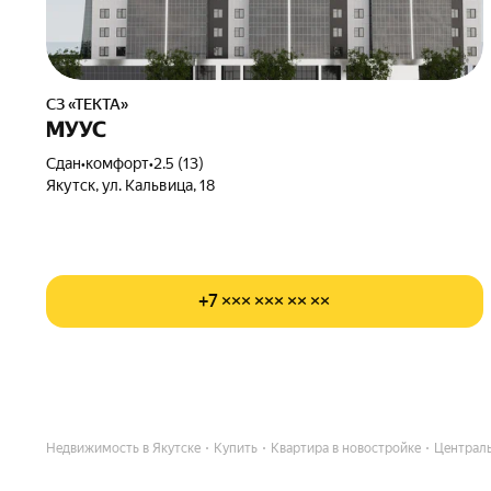
СЗ «ТЕКТА»
МУУС
Сдан
•
комфорт
•
2.5 (13)
Якутск, ул. Кальвица, 18
+7 ××× ××× ×× ××
Недвижимость в Якутске
Купить
Квартира в новостройке
Централь