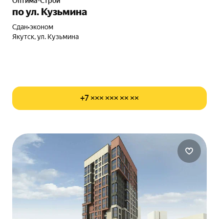
Оптима-Строй
по ул. Кузьмина
Сдан
•
эконом
Якутск, ул. Кузьмина
+7 ××× ××× ×× ××