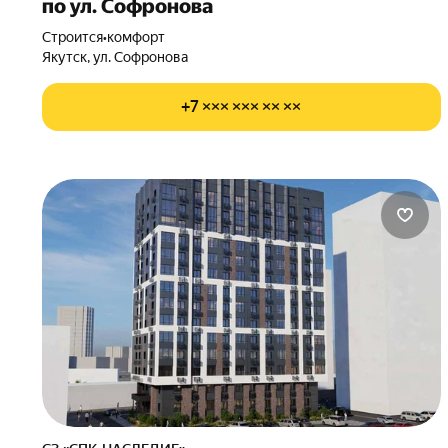
по ул. Софронова
Строится
•
комфорт
Якутск, ул. Софронова
+7 ××× ××× ×× ××