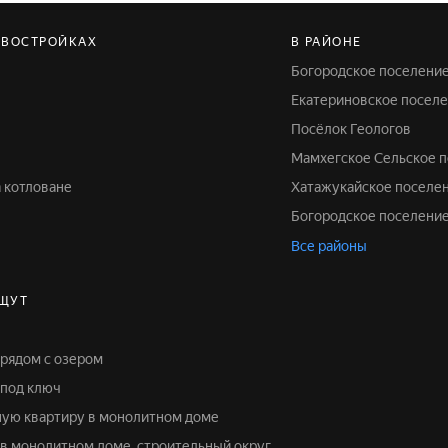
ОВОСТРОЙКАХ
В РАЙОНЕ
Богородское поселени
Екатериновское посел
Посёлок Геологов
Мамхегское Сельское 
а котловане
Хатажукайское поселе
Богородское поселени
Все районы
ЩУТ
 рядом с озером
 под ключ
тную квартиру в монолитном доме
у в монолитном доме, строительный округ