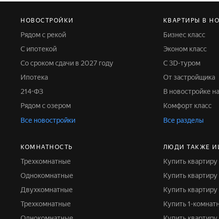
НОВОСТРОЙКИ
КВАРТИРЫ В Н
Рядом с рекой
Бизнес класс
С ипотекой
Эконом класс
Со сроком сдачи в 2027 году
С 3D-туром
Ипотека
От застройщика
214-ФЗ
В новостройке н
Рядом с озером
Комфорт класс
Все новостройки
Все разделы
КОМНАТНОСТЬ
ЛЮДИ ТАКЖЕ И
Трехкомнатные
Купить квартиру
Однокомнатные
Купить квартиру
Двухкомнатные
Купить квартиру
Трехкомнатные
Купить 1-комна
Однокомнатные
Купить квартир