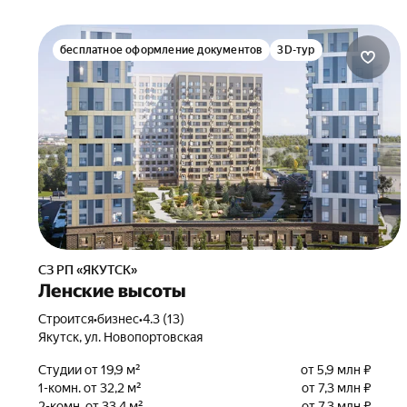
бесплатное оформление документов
3D-тур
СЗ РП «ЯКУТСК»
Ленские высоты
Строится
•
бизнес
•
4.3 (13)
Якутск, ул. Новопортовская
Студии от 19,9 м²
от 5,9 млн ₽
1-комн. от 32,2 м²
от 7,3 млн ₽
2-комн. от 33,4 м²
от 7,3 млн ₽