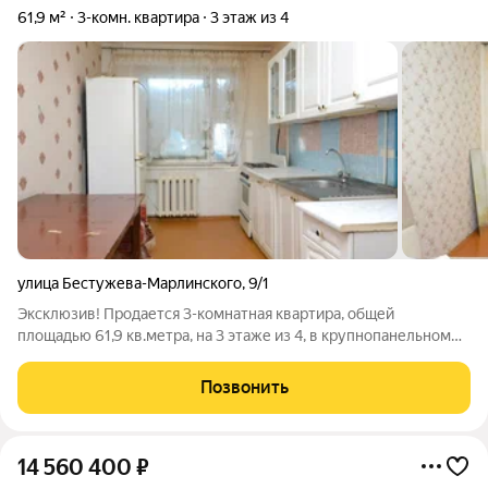
61,9 м²
3-комн. квартира
3 этаж из 4
улица Бестужева-Марлинского
,
9/1
Эксклюзив! Продается 3-комнатная квартира, общей
площадью 61,9 кв.метра, на 3 этаже из 4, в крупнопанельном
доме 1980 года постройки, в районе Рабочий городок. В
квартире раздельный санузел, балкон застеклен. В шаговой
Позвонить
доступности: поликлиника, два
14 560 400
₽