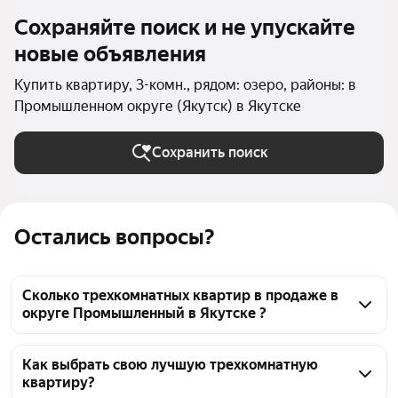
Сохраняйте поиск и не упускайте
новые объявления
Купить квартиру, 3-комн., рядом: озеро, районы: в
Промышленном округе (Якутск) в Якутске
Сохранить поиск
Остались вопросы?
Сколько трехкомнатных квартир в продаже в
округе Промышленный в Якутске ?
На Яндекс Недвижимости в продаже в округе 
Промышленный в Якутске 153 трехкомнатных 
Как выбрать свою лучшую трехкомнатную
квартиру?
квартиры, из них 67 объявлений от агентств, 86 