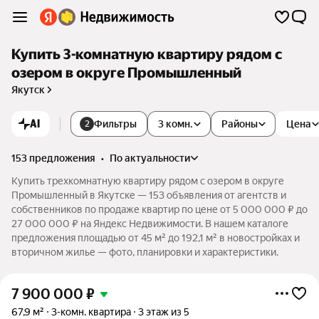
Купить 3-комнатную квартиру рядом с
озером в округе Промышленный
Якутск
AI
Фильтры
3 комн.
Районы
Цена
2
153 предложения
•
по актуальности
Купить трехкомнатную квартиру рядом с озером в округе
Промышленный в Якутске — 153 объявления от агентств и
собственников по продаже квартир по цене от 5 000 000 ₽ до
27 000 000 ₽ на Яндекс Недвижимости. В нашем каталоге
предложения площадью от 45 м² до 192,1 м² в новостройках и
вторичном жилье — фото, планировки и характеристики.
7 900 000
₽
67,9 м²
3-комн. квартира
3 этаж из 5