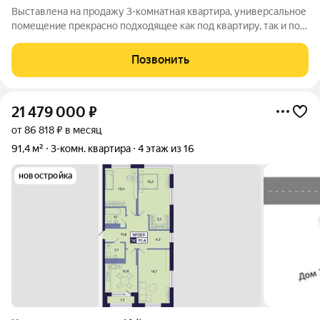
Выставлена на продажу 3-комнатная квартира, универсальное
помещение прекрасно подходящее как под квартиру, так и под
любой вид бизнеса - от офиса, ногтевого сервиса, салона
красоты до парикмахерской. Расположено на первом этаже,
Позвонить
площадью 61,3
21 479 000
₽
от 86 818 ₽ в месяц
91,4 м²
3-комн. квартира
4 этаж из 16
новостройка