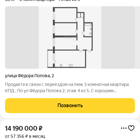
улица Фёдора Попова
,
2
Продаетя в связи с переездом на пмж 3 комнатная квартира
КПД , По ул Фёдора Попова 2, этаж 4 из 5. С хорошим
ремонтом, выполнена полностью стяжка полов, все стены
выровнены, во всей квартире полностью окна стеклопакеты.
Позвонить
Балкон застеклен, санузел
14 190 000
₽
от 57 356 ₽ в месяц