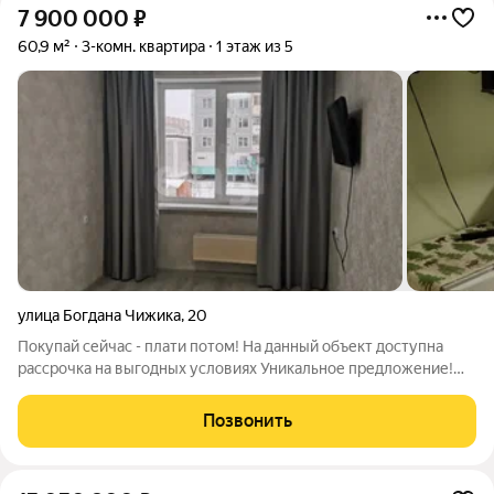
7 900 000
₽
60,9 м²
3-комн. квартира
1 этаж из 5
улица Богдана Чижика
,
20
Покупай сейчас - плати потом! На данный объект доступна
рассрочка на выгодных условиях Уникальное предложение!
Прекрасная возможность приобрести уютную и светлую 3-
комнатную квартиру с отличным ремонтом в районе
Позвонить
Водоканала. Этажность дома всего 5, а