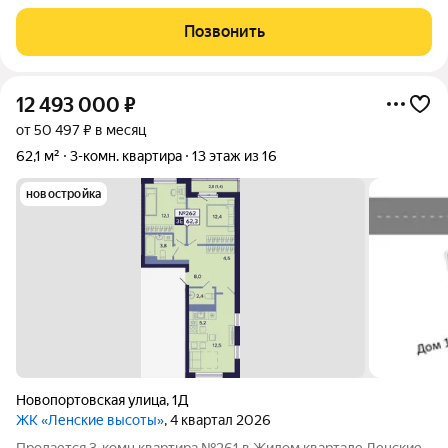
ремонтом- просторная, светлая. При продаже остается вся
бытовая техника и мебель. Окна квартиры выходят во двор.
Позвонить
Расположена в развитом
12 493 000
₽
от 50 497 ₽ в месяц
62,1 м²
3-комн. квартира
13 этаж из 16
новостройка
Новопортовская улица
,
1Д
ЖК «Ленские высоты»
, 4 квартал 2026