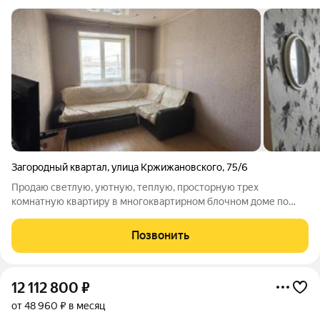
Загородный квартал
,
улица Кржижановского
,
75/6
Продаю светлую, уютную, теплую, просторную трех
комнатную квартиру в многоквартирном блочном доме по
улице Кржижановского 75/6, районе столичного рынка, ЯХК.
На третьем этаже пятиэтажного дома c большим балконом. В
Позвонить
квартире есть гардеробная
12 112 800
₽
от 48 960 ₽ в месяц