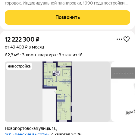
городок, Индивидуальной планировки, 1990 года постройки,
73,3 кв.м, 35 этажность, евро ремонт, натяжной потолок,
паркет, 2 балкона с видом на 2 стороны, видеонаблюдение,
Позвонить
санузел раздельный,
12 222 300
₽
от 49 403 ₽ в месяц
62,3 м²
3-комн. квартира
3 этаж из 16
новостройка
Новопортовская улица
,
1Д
ЖК «Ленские высоты»
, 4 квартал 2026