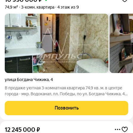
74,9 м²
3-комн. квартира
4 этаж из 9
улица Богдана Чижика
,
4
В продаже уютная 3-комнатная квартира 74.9 кв. м. в центре
города - мкр. Водоканал, пл. Победы, по ул. Богдана Чижика, 4. -
Дом 112 серии, 1994 г.п., комфортный 4 этаж из 9 - Лифт
пассажирский - Просторная лоджия на 2 комнаты - Санузел
Позвонить
раздельный -
12 245 000
₽