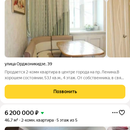
улица Орджоникидзе
,
39
Продается 2-комн квартира в центре города на пр. Ленина.В
хорошем состоянии, 53,1 кв.м., 4 этаж. От собственника, в связи
с отъездом. Дом 1973 года постройки, после капремонта
систем инженерных коммуникаций, кровли. Любой вариант
Позвонить
оплаты кроме
6 200 000
₽
46,7 м²
2-комн. квартира
5 этаж из 5