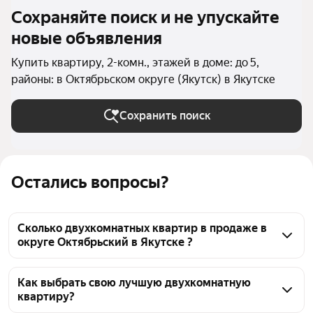
Сохраняйте поиск и не упускайте
новые объявления
Купить квартиру, 2-комн., этажей в доме: до 5,
районы: в Октябрьском округе (Якутск) в Якутске
Сохранить поиск
Остались вопросы?
Сколько двухкомнатных квартир в продаже в
округе Октябрьский в Якутске ?
На Яндекс Недвижимости в продаже в округе 
Октябрьский в Якутске 38 двухкомнатных квартир, 
Как выбрать свою лучшую двухкомнатную
квартиру?
из них 38 объявлений от агентств