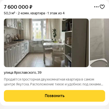
7 600 000
₽
50,3 м²
2-комн. квартира
1 этаж из 4
улица Ярославского
,
39
Продаётся просторная двухкомнатная квартира в самом
центре Якутска. Расположение тихое и удобное: под окнами
уютный сквер без проходных зон и шумных магистралей. До
площади Ленина пять минут пешком. Рядом остановки,
Позвонить
магазины, аптеки и два детских