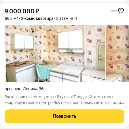
9 000 000
₽
65,5 м²
2-комн. квартира
2 этаж из 4
проспект Ленина
,
36
Эксклюзив в самом центре Якутска! Продаю 2-комнатную
квартиру в самом центре Якутска, просторная, светлая, чистая
(«Сталинка») по адресу проспект Ленина, 36, 2/4 этаж, 65.5
кв.м. 1959 г.п. напротив «Илин-Энэр», санузел раздельный,
Позвонить
высокие потолки,