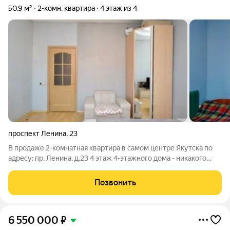
50,9 м²
2-комн. квартира
4 этаж из 4
проспект Ленина
,
23
В продаже 2-комнатная квартира в самом центре Якутска по
адресу: пр. Ленина, д.23 4 этаж 4-этажного дома - никакого
шума сверху и максимум света Площадь 50,9 квм - удобная
планировка для семьи, пары или под аренду Дом расположен в
Позвонить
одной из самых
6 550 000
₽