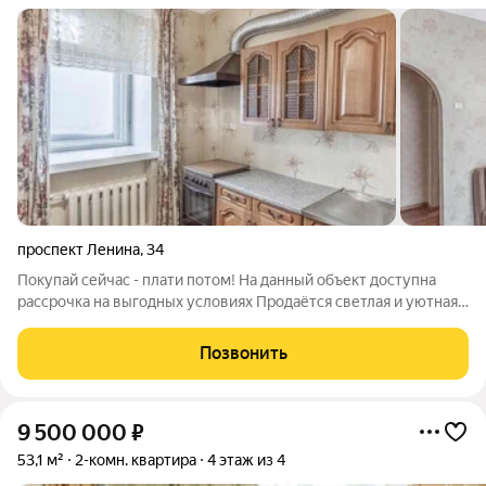
проспект Ленина
,
34
Покупай сейчас - плати потом! На данный объект доступна
рассрочка на выгодных условиях Продаётся светлая и уютная
двухкомнатная квартира ваш новый дом в самом сердце
города Якутска! Расположение: район Площади Ленина
Позвонить
(точный адрес по запросу).
9 500 000
₽
53,1 м²
2-комн. квартира
4 этаж из 4