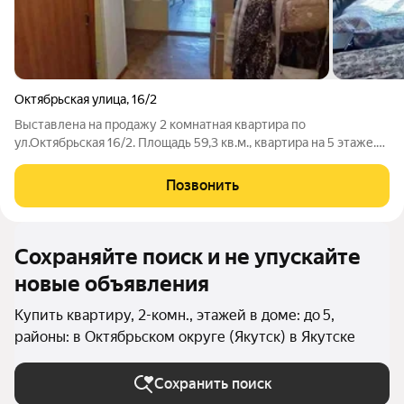
Октябрьская улица
,
16/2
Выставлена на продажу 2 комнатная квартира по
ул.Октябрьская 16/2. Площадь 59,3 кв.м., квартира на 5 этаже.
Дом без лифта. Дом блочный, инд планировки, 1995 г.п. В
подъезде прилагается кладовая, 3 кв.м. Квартира тёплая, тихая,
Позвонить
любимая и уютная.
Сохраняйте поиск и не упускайте
новые объявления
Купить квартиру, 2-комн., этажей в доме: до 5,
районы: в Октябрьском округе (Якутск) в Якутске
Сохранить поиск