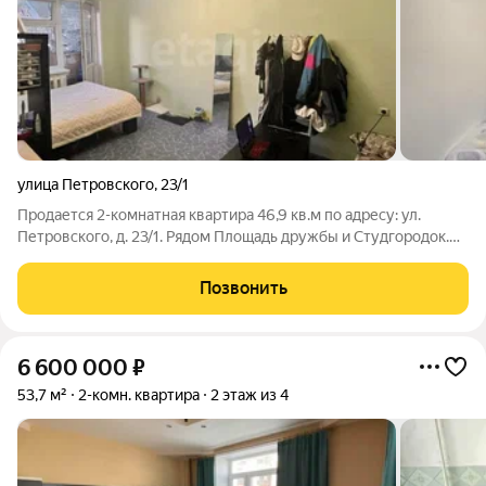
улица Петровского
,
23/1
Продается 2-комнатная квартира 46,9 кв.м по адресу: ул.
Петровского, д. 23/1. Рядом Площадь дружбы и Студгородок.
Солнечная сторона, вид во двор тихо и уютно! Зимой тепло,
проведен капремонт тех.этажей. Дом под управлением
Позвонить
надёжной УК «Прометей+».
6 600 000
₽
53,7 м²
2-комн. квартира
2 этаж из 4