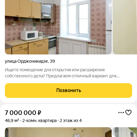
улица Орджоникидзе
,
39
Ищете помещение для открытия или расширения
собственного дела? Предлагаем отличный вариант для
бизнеса на первом этаже жилого дома по адресу
Орджоникидзе 39 (2-комнатная квартира) Очень выгодное
Позвонить
расположение в самом центре города с высокой
7 000 000
₽
46,9 м²
2-комн. квартира
2 этаж из 4