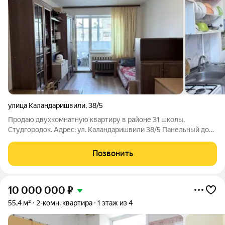
улица Каландаришвили
,
38/5
Продаю двухкомнатную квартиру в районе 31 школы,
Студгородок. Адрес: ул. Каландаришвили 38/5 Панельный дом
(КПД) 1988 года постройки, пятый этаж из пяти. Площадь 46,7
кв. м, плюс балкон. Окна выходят во двор. Внутри
Позвонить
косметический ремонт, можно
10 000 000
₽
55,4 м²
2-комн. квартира
1 этаж из 4