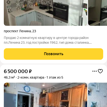
проспект Ленина
,
23
Продаю 2 комнатную квартиру в центре города район
пл.Ленина 23. год постройки: 1962, тип дома: сталинка,
блочный дом общая площадь кв: 70.3 кв.м., квартира на 2 этаже
из 4. квартира распашонка, окна выходят на улицу и во двор,
Позвонить
балкона нет маткап не
6 500 000
₽
46,3 м²
2-комн. квартира
1 этаж из 5