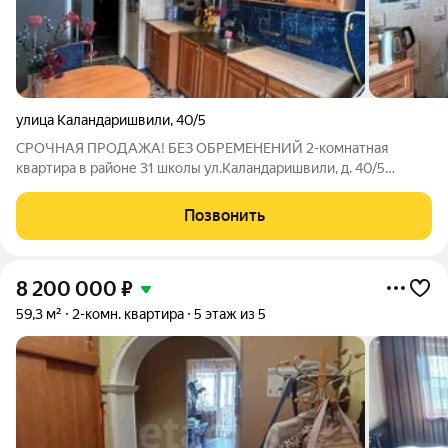
улица Каландаришвили
,
40/5
СРОЧНАЯ ПРОДАЖА! БЕЗ ОБРЕМЕНЕНИЙ 2-комнатная
квартира в районе 31 школы ул.Каландаришвили, д. 40/5
площадь 46,3 кв.м. этаж - 1 из 5 косметический ремонт санузел
раздельный балкон застеклен вся мебель и техника остается
Позвонить
рядом детские сады по-близости
8 200 000
₽
59,3 м²
2-комн. квартира
5 этаж из 5