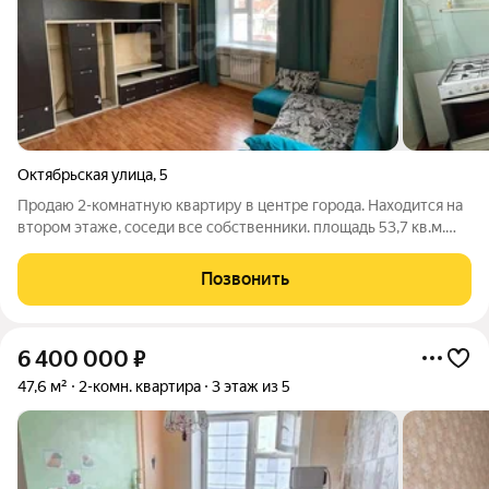
Октябрьская улица
,
5
Продаю 2-комнатную квартиру в центре города. Находится на
втором этаже, соседи все собственники. площадь 53,7 кв.м.
дом блочный, кирпичный 1961 г.п. Окна большие, потолки
высокие, санузел раздельный, слышимость минимальная. Во
Позвонить
всем доме поменяна
6 400 000
₽
47,6 м²
2-комн. квартира
3 этаж из 5