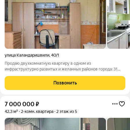
улица Каландаришвили
,
40/1
Продаю двухкомнатную квартиру в одном из
инфраструктурно развитых и желанных районов города: 31
школа, Студгородок. Адрес: ул. Каландаришвили 40/1 Тип дома
- КПД 1977 г.п. Самый востребованный и удобный 2 этаж из 5.
Позвонить
Площадь: 46.9 кв.м + балкон.
7 000 000
₽
42,3 м²
2-комн. квартира
2 этаж из 5