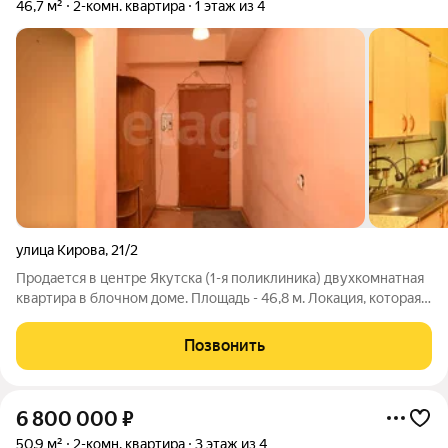
46,7 м²
2-комн. квартира
1 этаж из 4
улица Кирова
,
21/2
Продается в центре Якутска (1-я поликлиника) двухкомнатная
квартира в блочном доме. Площадь - 46,8 м. Локация, которая
продаёт сама себя. Полная инфраструктура в пешей
доступности экономия времени и денег на транспорте.
Позвонить
Характеристики: Метраж: 46,8
6 800 000
₽
50,9 м²
2-комн. квартира
3 этаж из 4