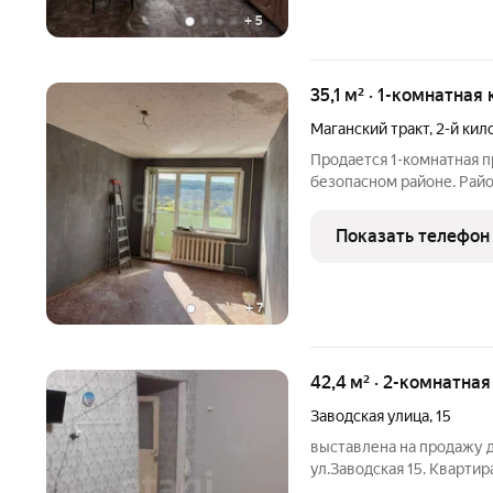
+
5
35,1 м² · 1-комнатная
Маганский тракт
,
2-й кил
Продается 1-комнатная п
безопасном районе. Район
Маганский тракт 2 киломе
этаж: 2/5 площадь: 35,1 
Показать телефон
+
7
42,4 м² · 2-комнатная
Заводская улица
,
15
выставлена на продажу д
ул.Заводская 15. Квартира
общая площадь 42.4 квад