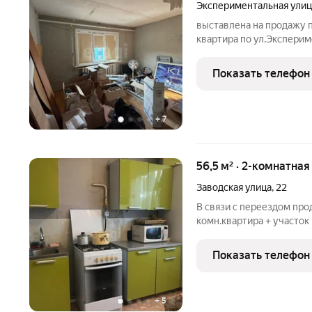
Экспериментальная улиц
выставлена на продажу п
квартира по ул.Эксперим
аварийным. Общая площад
(Кирзавод) , в деревянно
Показать телефон
2.
+
7
56,5 м² · 2-комнатная
Заводская улица
,
22
В связи с переездом про
комн.квартира + участок 
Благоустроенная, слив, г
светлая квартира, район
Показать телефон
проведена новая
+
5