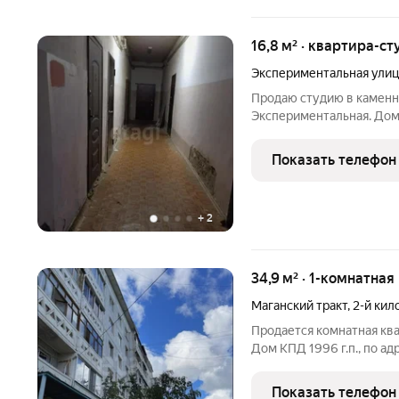
16,8 м² · квартира-ст
Экспериментальная улиц
Продаю студию в каменно
Экспериментальная. Дом
15,3 квадратных метра. 2
железная дверь, окна - с
Показать телефон
+
2
34,9 м² · 1-комнатная
Маганский тракт
,
2-й кил
Продается комнатная ква
Дом КПД 1996 г.п., по адр
очень теплая, остается в
Подъезд чистый, тихие с
Показать телефон