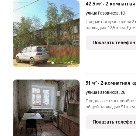
42,5 м² · 2-комнатная
улица Газовиков
,
10
Продается просторная 2 
площадью 42,5 кв.м. До
г.п., находится по адресу
уютная и теплая. Вся меб
Показать телефон
тихие
+
7
51 м² · 2-комнатная к
улица Газовиков
,
28
Предлагается к приобре
общей площадью 51 кв.м.
трехэтажного блочного 
Марха города Якутска. Жи
Показать телефон
позволяет