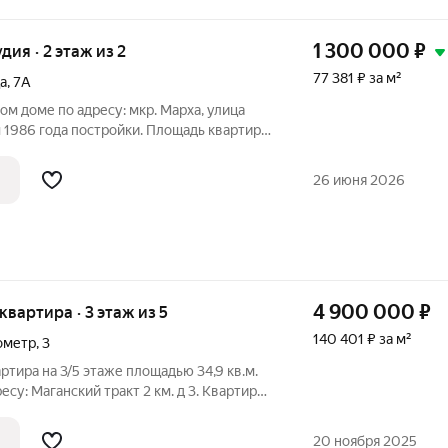
1 300 000
₽
удия · 2 этаж из 2
77 381 ₽ за м²
а
,
7А
м доме по адресу: мкр. Марха, улица
 1986 года постройки. Площадь квартиры
 этаж из 2. Косметический ремонт,
теклопакеты, полы - линолеум, санузел
26 июня 2026
4 900 000
₽
 квартира · 3 этаж из 5
140 401 ₽ за м²
ометр
,
3
ртира на 3/5 этаже площадью 34,9 кв.м.
есу: Маганский тракт 2 км. д 3. Квартира
ся мебель, вариант заезжай и живи.
емейные соседи, парковка. Очень
20 ноября 2025