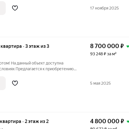
ик на 4 куба,за окном полисадник. После
17 ноября 2025
8 700 000
₽
я квартира · 3 этаж из 3
93 248 ₽ за м²
потом! На данный объект доступна
условиях Предлагается к приобретению
икрорайоне Марха по улице Газовиков.
м., расположенная на 3 этаже
5 мая 2025
4 800 000
₽
 квартира · 2 этаж из 2