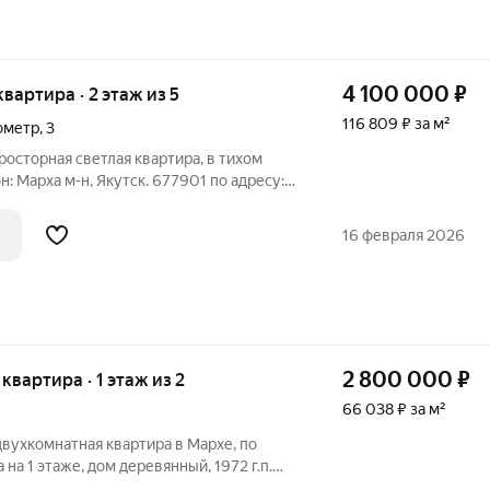
4 100 000
₽
 квартира · 2 этаж из 5
116 809 ₽ за м²
ометр
,
3
росторная светлая квартира, в тихом
: Марха м-н, Якутск. 677901 по адресу:
тр, 3 Дом: панельный, 1996 г.п. Золотой
кв.м. Произведён демонтаж старого
16 февраля 2026
2 800 000
₽
 квартира · 1 этаж из 2
66 038 ₽ за м²
вухкомнатная квартира в Мархе, по
 на 1 этаже, дом деревянный, 1972 г.п.
ратных метра. В доме холодной воды нет