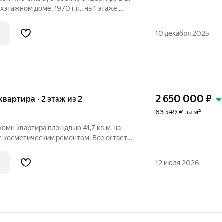
этажном доме. 1970 г.п., на 1 этаже.
ь на фото остается. Территория
имеется деревянный гараж, туалет на
10 декабря 2025
2 650 000
₽
 квартира · 2 этаж из 2
63 549 ₽ за м²
комн квартира площадью 41,7 кв.м. на
с косметическим ремонтом. Все остается
имой очень теплая. Хороший фундамент.
й. Показ в любое время, ключи на руках.
12 июля 2026