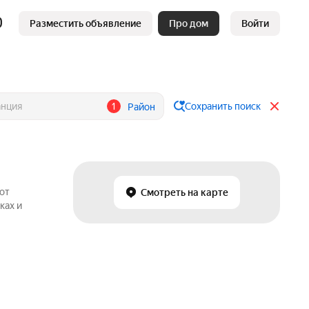
Разместить объявление
Про дом
Войти
1
Сохранить поиск
Район
от
Смотреть на карте
ках и