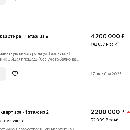
4 200 000
₽
 квартира · 1 этаж из 9
142 857 ₽ за м²
мнатную квартиру на ул. Газовиков!
балкона)
ь: рядом остановка автобусов №4, 20, 41,
17 октября 2025
2 200 000
₽
 квартира · 1 этаж из 2
52 009 ₽ за м²
а Комарова
,
8
астично-благоустроенную квартиру в Б.