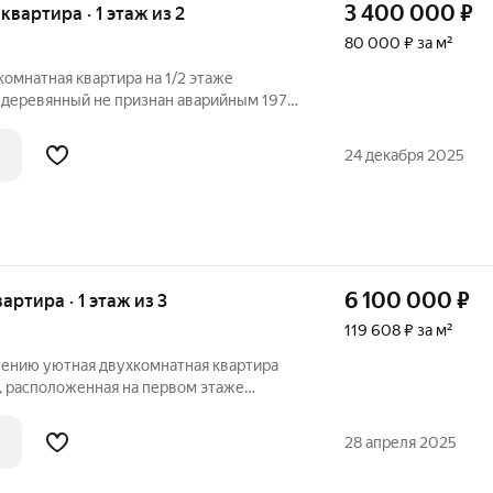
3 400 000
₽
 квартира · 1 этаж из 2
80 000 ₽ за м²
комнатная квартира на 1/2 этаже
м деревянный не признан аварийным 1973
: Мкр. Марха Газовиков 10. Квартира
ель и техника остается. Подъезд чистый,
24 декабря 2025
6 100 000
₽
вартира · 1 этаж из 3
119 608 ₽ за м²
тению уютная двухкомнатная квартира
, расположенная на первом этаже
дома 2001 года постройки в микрорайоне
лая площадь составляет 29.3 кв.м., что
28 апреля 2025