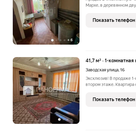
Мархе, в деревянном двух
площадь 42,3 кв.м. мебел
палисадника огорожена, 
Показать телефон
улице. Рядом
+
6
41,7 м² · 1-комнатная
Заводская улица
,
16
Эксклюзив! В продаже 1-
втором этаже. Квартира 
при продаже. Квартира з
Дом не повело. Аварийны
Показать телефон
1