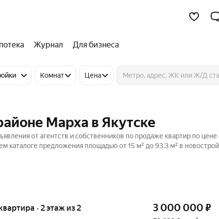
потека
Журнал
Для бизнеса
ройки
Комнат
Цена
районе Марха в Якутске
ъявления от агентств и собственников по продаже квартир по цене 
м каталоге предложения площадью от 15 м² до 93,3 м² в новострой
3 000 000
₽
 квартира · 2 этаж из 2