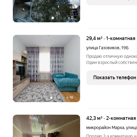
развитая
+
2
29,4 м² · 1-комнатная
улица Газовиков
,
19Б
Продаю отличную одноко
Один взрослый собственник Общая площадь (без учёта 
29.4 м Школа и детский сад всего в пяти минутах пешком Удобная
транспортная доступност
Показать телефон
+
16
42,3 м² · 2-комнатная
микрорайон Марха
,
улиц
Продаю 2-х комнатную ч