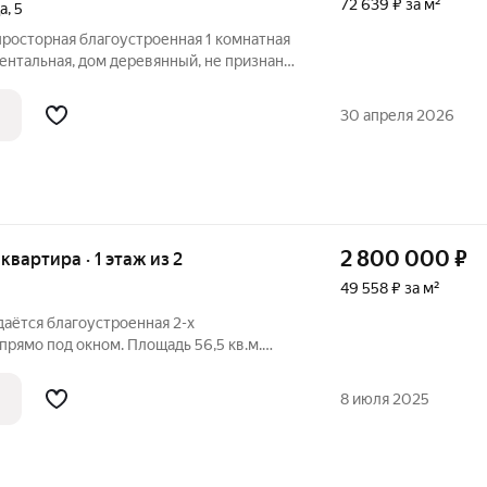
72 639 ₽ за м²
а
,
5
росторная благоустроенная 1 комнатная
ентальная, дом деревянный, не признан
ь 41,3 кв.м., в районе посёлка Марха
м доме 1985 года постройки на 2 этаже из
30 апреля 2026
2 800 000
₽
 квартира · 1 этаж из 2
49 558 ₽ за м²
даётся благоустроенная 2-х
прямо под окном. Площадь 56,5 кв.м.
аз, центральное отопление, тёплая,
 Марха, ул.Заводская 22 В Июле 2020 года
8 июля 2025