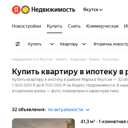
Якутск
Новостройки
Купить
Снять
Коммерческая
И
Купить
Квартиру
Вторичка, новост
Недвижимость в Якутске
Купить
Квартира
Марха
В ипотеку
Купить квартиру в ипотеку в 
Купить квартиру в ипотеку в районе Марха в Якутске — 32 об
1 300 000 ₽ до 8 700 000 ₽ на Яндекс Недвижимости. В наше
вторичном жилье — фото, планировки и характеристики.
32 объявления:
по актуальности
41,3 м² · 1-комнатная