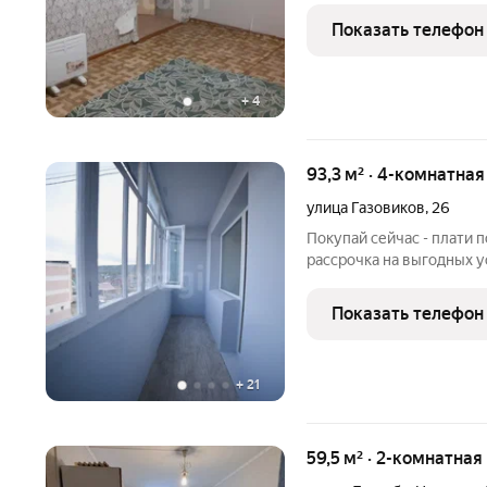
,только летом. Есть септ
Показать телефон
+
4
93,3 м² · 4-комнатна
улица Газовиков
,
26
Покупай сейчас - плати 
рассрочка на выгодных 
уютная 4-х квартира в м
общей площадью 93,3 кв.
Показать телефон
трехэтажного блочного
+
21
59,5 м² · 2-комнатная