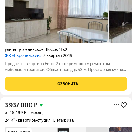
улица Тургеневское Шоссе
,
1Гк2
ЖК «Европейский»
, 2 квартал 2019
Продается квартира Евро-2 с современным ремонтом,
мебелью и техникой. Общая площадь 53 м. Просторная кухня
(16 м) с обеденным столом и барной стойкой. - Столешницы,
стол, барная стойка и подоконники из кварца. - Два
Позвонить
кондиционера. - Отдельная зона
3 937 000
₽
от 16 499 ₽ в месяц
24 м²
квартира-студия
5 этаж из 5
новостройка