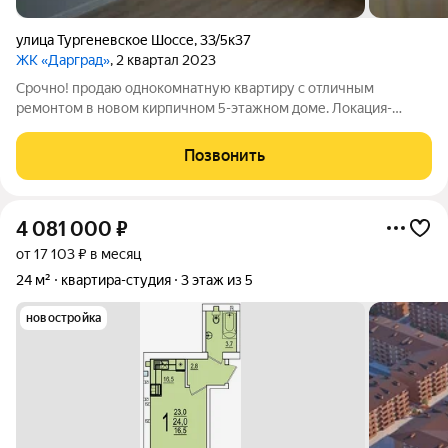
улица Тургеневское Шоссе
,
33/5к37
ЖК «Дарград»
, 2 квартал 2023
Срочно! продаю однокомнатную квартиру с отличным
ремонтом в новом кирпичном 5-этажном доме. Локация-
огонь, 15 минут до центра Краснодара; до моря (ближайшая-
Архипо-осиповка)- 3 часа на автобусе с остановки этого же
Позвонить
дома. Школа в 10 минутах ходьбы,
4 081 000
₽
от 17 103 ₽ в месяц
24 м²
квартира-студия
3 этаж из 5
новостройка