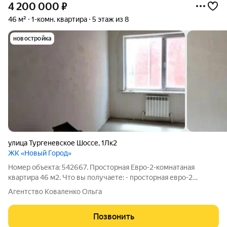
4 200 000
₽
46 м²
1-комн. квартира
5 этаж из 8
новостройка
улица Тургеневское Шоссе
,
1Лк2
ЖК «Новый Город»
Номер объекта: 542667. Просторная Евро-2-комнатаная
квартира 46 м2. Что вы получаете: - просторная евро-2
комнатная квартира площадью 46 м2 на 5 этаже 8ми-этажного
Агентство Коваленко Ольга
дома - удобно без компромиссов. - кухня-гостиная 17 м2
позволит с комфортом
Позвонить