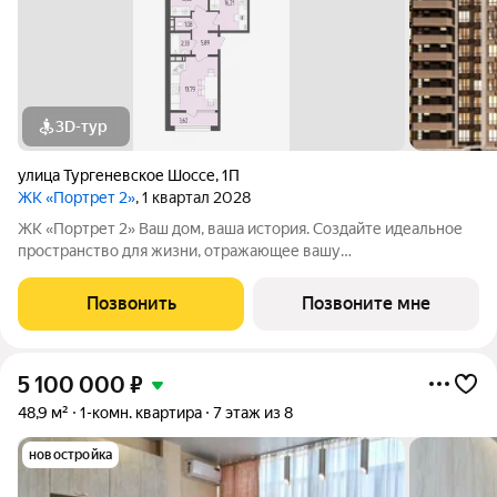
3D-тур
улица Тургеневское Шоссе
,
1П
ЖК «Портрет 2»
, 1 квартал 2028
ЖК «Портрет 2» Ваш дом, ваша история. Создайте идеальное
пространство для жизни, отражающее вашу
индивидуальность. Место, где вся инфраструктура рядом.
Отличные условия для семей с детьми. Рядом находятся
Позвонить
Позвоните мне
несколько действующих детских садов. Это
5 100 000
₽
48,9 м²
1-комн. квартира
7 этаж из 8
новостройка