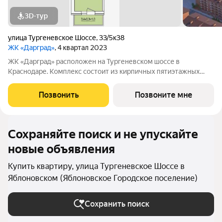
3D-тур
улица Тургеневское Шоссе
,
33/5к38
ЖК «Дарград»
, 4 квартал 2023
ЖК «Дарград» расположен на Тургеневском шоссе в
Краснодаре. Комплекс состоит из кирпичных пятиэтажных
домов с уютными зелёными дворами и детскими площадками.
В комплексе представлены квартиры от студий до
Позвонить
Позвоните мне
трёхкомнатных с предчистовой отделкой, также
Сохраняйте поиск и не упускайте
новые объявления
Купить квартиру, улица Тургеневское Шоссе в
Яблоновском (Яблоновское Городское поселение)
Сохранить поиск