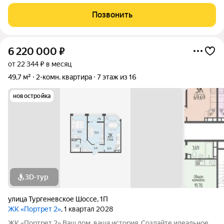
Установлен новый двухконтурный котел. Квартира полностью
меблирована. Высокий первый этаж. Классная
Позвонить
инфраструктура: новая школа в 10 минутах хотьбы,
6 220 000
₽
от 22 344 ₽ в месяц
49,7 м²
2-комн. квартира
7 этаж из 16
новостройка
3D-тур
улица Тургеневское Шоссе
,
1П
ЖК «Портрет 2»
, 1 квартал 2028
ЖК «Портрет 2» Ваш дом, ваша история. Создайте идеальное