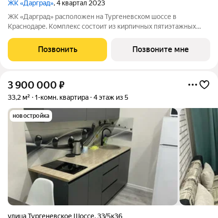
ЖК «Дарград»
, 4 квартал 2023
ЖК «Дарград» расположен на Тургеневском шоссе в
Краснодаре. Комплекс состоит из кирпичных пятиэтажных
домов с уютными зелёными дворами и детскими площадками.
В комплексе представлены квартиры от студий до
Позвонить
Позвоните мне
трёхкомнатных с предчистовой отделкой, также
3 900 000
₽
33,2 м²
1-комн. квартира
4 этаж из 5
новостройка
улица Тургеневское Шоссе
,
33/5к36