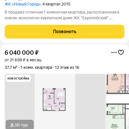
ЖК «Новый Город»
, 4 квартал 2015
В продаже отличная 1-комнатная квартира, расположенная в
новом, монолитно-кирпичном доме ЖК "Европейский".
Современная планировка: просторная кухня-гостиная (14 м2),
такая же комната, совмещенный санузел, прихожая с местом
Позвонить
под гардеробную. Выполнен
6 040 000
₽
от 21 698 ₽ в месяц
37,7 м²
1-комн. квартира
12 этаж из 16
новостройка
3D-тур