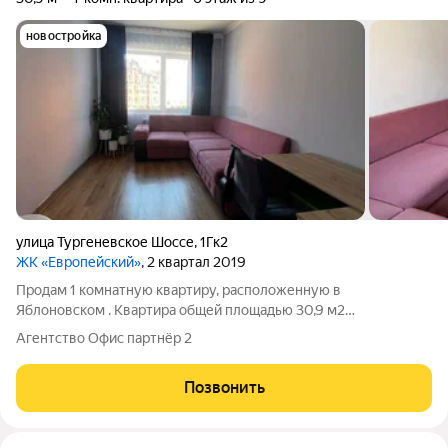
новостройка
улица Тургеневское Шоссе
,
1Гк2
ЖК «Европейский»
, 2 квартал 2019
Продам 1 комнатную квартиру, расположенную в
Яблоновском . Квартира общей площадью 30,9 м2
расположена на 6 этаже 9 этажного дома. Хорошая
Агентство Офис партнёр 2
шумоизоляция, солнечная сторона. Окна выходят во двор, где
находятся современные детская и спортивная площадки.
Позвонить