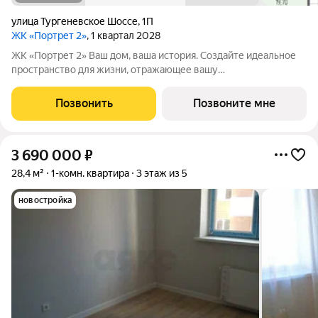
улица Тургеневское Шоссе
,
1П
ЖК «Портрет 2»
, 1 квартал 2028
ЖК «Портрет 2» Ваш дом, ваша история. Создайте идеальное
пространство для жизни, отражающее вашу
индивидуальность. Место, где вся инфраструктура рядом.
Отличные условия для семей с детьми. Рядом находятся
Позвонить
Позвоните мне
несколько действующих детских садов. Это
3 690 000
₽
28,4 м²
1-комн. квартира
3 этаж из 5
новостройка