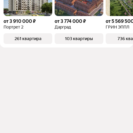
от 3 910 000 ₽
от 3 774 000 ₽
от 5 569 500
Портрет 2
Дарград
ГРИН ЭППЛ
261 квартира
103 квартиры
736 кв