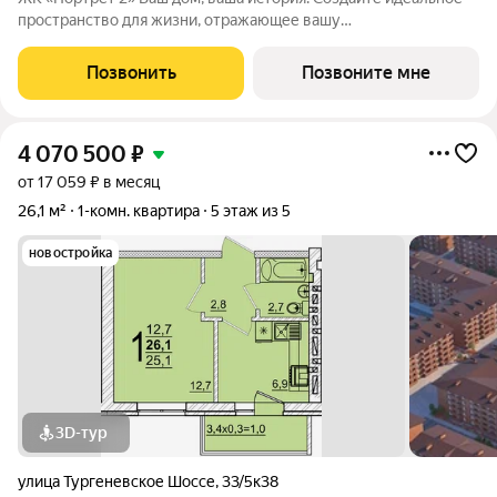
пространство для жизни, отражающее вашу
индивидуальность. Место, где вся инфраструктура рядом.
Отличные условия для семей с детьми. Рядом находятся
Позвонить
Позвоните мне
несколько действующих детских садов. Это
4 070 500
₽
от 17 059 ₽ в месяц
26,1 м²
1-комн. квартира
5 этаж из 5
новостройка
3D-тур
улица Тургеневское Шоссе
,
33/5к38