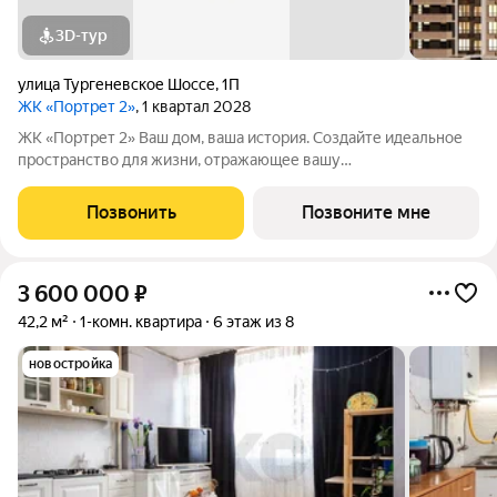
3D-тур
улица Тургеневское Шоссе
,
1П
ЖК «Портрет 2»
, 1 квартал 2028
ЖК «Портрет 2» Ваш дом, ваша история. Создайте идеальное
пространство для жизни, отражающее вашу
индивидуальность. Место, где вся инфраструктура рядом.
Отличные условия для семей с детьми. Рядом находятся
Позвонить
Позвоните мне
несколько действующих детских садов. Это
3 600 000
₽
42,2 м²
1-комн. квартира
6 этаж из 8
новостройка