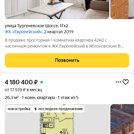
улица Тургеневское Шоссе
,
1Гк2
ЖК «Европейский»
, 2 квартал 2019
В продаже просторная 1-комнатная квартира 42м2 с
частичным ремонтом в ЖК Европейский в Яблоновском! В
квартире установлен индивидуальный двухконтурный котел,
что существенно экономит на отоплении и ГВС. Ванна,коридoр
Позвонить
и кухня отдeлaны керамогранитoм,
4 180 400
₽
от 17 519 ₽ в месяц
26,3 м²
1-комн. квартира
1 этаж из 5
новостройка
последнее предложение