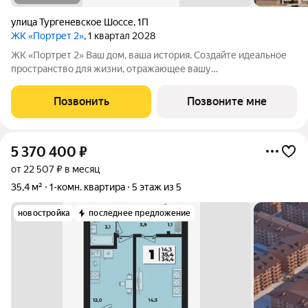
улица Тургеневское Шоссе
,
1П
ЖК «Портрет 2»
, 1 квартал 2028
ЖК «Портрет 2» Ваш дом, ваша история. Создайте идеальное
пространство для жизни, отражающее вашу
индивидуальность. Место, где вся инфраструктура рядом.
Отличные условия для семей с детьми. Рядом находятся
Позвонить
Позвоните мне
несколько действующих детских садов. Это
5 370 400
₽
от 22 507 ₽ в месяц
35,4 м²
1-комн. квартира
5 этаж из 5
новостройка
последнее предложение