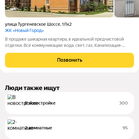
улица Тургеневское Шоссе
,
1Лк2
ЖК «Новый Город»
В продаже шикарная квартира, в идеальной предчистовой
отделки. Все коммуникации: вода, свет, газ, Канализация-
ЦЕНТРАЛЬНЫЕ. В каждой квартире индивидуальное газовое
отопление ( коммунальные платежи низкие).Дом сдан, с
Позвонить
лифтом. Отличная придомовая
Люди также ищут
В новостройке
300
2-комнатные
95