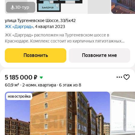
3D-тур
улица Тургеневское Шоссе
,
33/5к42
ЖК «Дарград»
, 4 квартал 2023
ЖК «Дарград» расположен на Тургеневском шоссе в
Краснодаре. Комплекс состоит из кирпичных пятиэтажных
домов с уютными зелёными дворами и детскими площадками.
В комплексе представлены квартиры от студий до
Позвонить
Позвоните мне
трёхкомнатных с предчистовой отделкой, также
5 185 000
₽
60,9 м²
2-комн. квартира
6 этаж из 8
новостройка