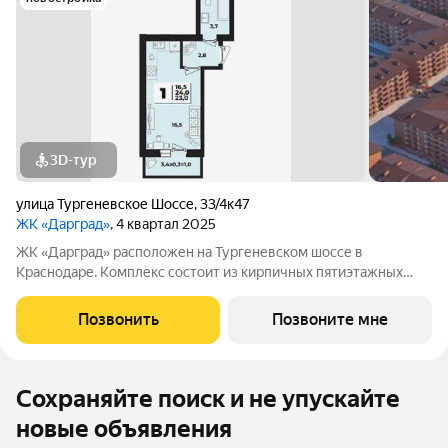
3D-тур
улица Тургеневское Шоссе
,
33/4к47
ЖК «Дарград»
, 4 квартал 2025
ЖК «Дарград» расположен на Тургеневском шоссе в
Краснодаре. Комплекс состоит из кирпичных пятиэтажных
домов с уютными зелёными дворами и детскими площадками.
В комплексе представлены квартиры от студий до
Позвонить
Позвоните мне
трёхкомнатных с предчистовой отделкой, также
Сохраняйте поиск и не упускайте
новые объявления