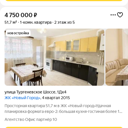
4 750 000
₽
51,7 м²
1-комн. квартира
2 этаж из 5
новостройка
улица Тургеневское Шоссе
,
1Дк4
ЖК «Новый Город»
, 4 квартал 2015
Просторная квартира 51,7 м в ЖК «Новый город»Удачная
планировка формата евро-2: большая кухня-гостиная более 19
м, отдельная спальня и место под гардеробную. Комфортный 2
Агентство Офис партнёр 10
этаж. Дом расположен в районе с развитой инфраструктурой.