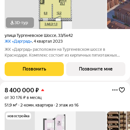
3D-тур
улица Тургеневское Шоссе
,
33/5к42
ЖК «Дарград»
, 4 квартал 2023
ЖК «Дарград» расположен на Тургеневском шоссе в
Краснодаре. Комплекс состоит из кирпичных пятиэтажных
домов с уютными зелёными дворами и детскими площадками.
В комплексе представлены квартиры от студий до
Позвонить
Позвоните мне
трёхкомнатных с предчистовой отделкой, также
8 400 000
₽
от 30 176 ₽ в месяц
51,9 м²
2-комн. квартира
2 этаж из 16
новостройка