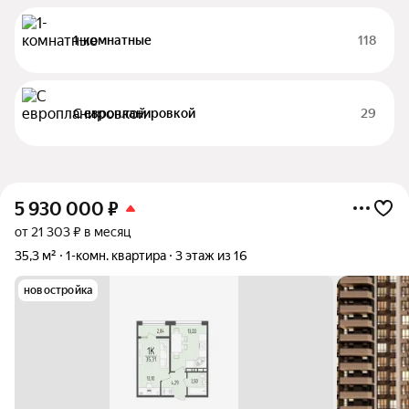
1-комнатные
118
С европланировкой
29
5 930 000
₽
от 21 303 ₽ в месяц
35,3 м²
1-комн. квартира
3 этаж из 16
новостройка