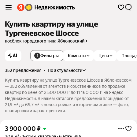
Купить квартиру на улице
Тургеневское Шоссе
посёлок городского типа Яблоновский
AI
Фильтры
Комнаты
Цена
Площа
1
352 предложения
•
по актуальности
Купить квартиру на улице Тургеневское Шоссе в Яблоновском
— 352 объявления от агентств и собственников по продаже
квартир по цене от 2 500 000 ₽ до 11 160 000 ₽ на Яндекс
Недвижимости. В нашем каталоге предложения площадью от
21,9 м² до 69,7 м² в новостройках и вторичном жилье — фото,
планировки и характеристики.
3 900 000
₽
30,9 м²
1-комн. квартира
6 этаж из 9