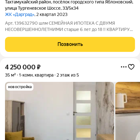
Тахтамукайский район
,
посёлок городского типа Яблоновский
,
улица Тургеневское Шоссе
,
33/5к34
ЖК «Дарград»
, 2 квартал 2023
Арт. 139632790 шлм СЕМЕЙНАЯ ИПОТЕКА С ДВУМЯ
НЕСОВЕРШЕННОЛЕТНИМИ старше 6 лет до 18 !! КВАРТИРУ
МОЖНО ПРИОБРЕСТИ ПО СЕМЕЙНОЙ ИПОТЕКЕ С
МИНИМАЛЬНЫМ ПЕРВОНАЧАЛЬНЫМ ВЗНОСОМ!!! СДАНЫЙ
Позвонить
ДОМ!! Семейный жилой комплекс комфорт класса. В продаже
однокомнатная
4 250 000
₽
35 м²
1-комн. квартира
2 этаж из 5
новостройка