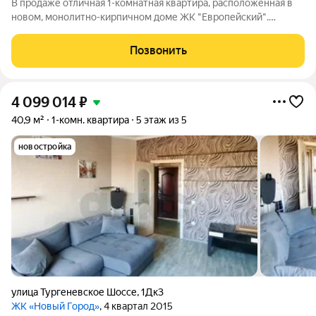
В продаже отличная 1-комнатная квартира, расположенная в
новом, монолитно-кирпичном доме ЖК "Европейский".
Современная планировка: просторная кухня-гостиная (14 м2),
такая же комната, совмещенный санузел, прихожая с местом
Позвонить
под гардеробную. Выполнен
4 099 014
₽
40,9 м²
1-комн. квартира
5 этаж из 5
новостройка
улица Тургеневское Шоссе
,
1Дк3
ЖК «Новый Город»
, 4 квартал 2015