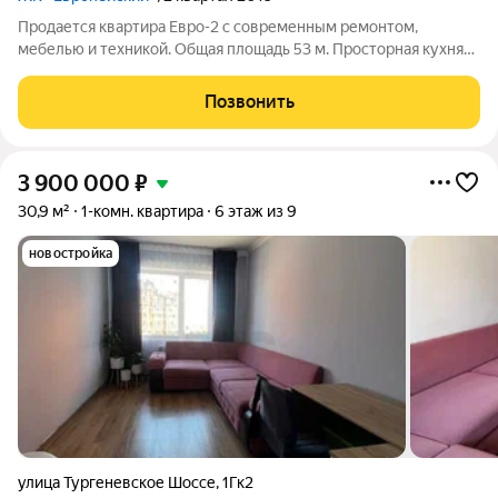
Продается квартира Евро-2 с современным ремонтом,
мебелью и техникой. Общая площадь 53 м. Просторная кухня
(16 м) с обеденным столом и барной стойкой. - Столешницы,
стол, барная стойка и подоконники из кварца. - Два
Позвонить
кондиционера. - Отдельная зона
3 900 000
₽
30,9 м²
1-комн. квартира
6 этаж из 9
новостройка
улица Тургеневское Шоссе
,
1Гк2