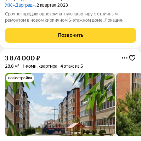
ЖК «Дарград»
, 2 квартал 2023
Срочно! продаю однокомнатную квартиру с отличным
ремонтом в новом кирпичном 5-этажном доме. Локация-
огонь, 15 минут до центра Краснодара; до моря (ближайшая-
Архипо-осиповка)- 3 часа на автобусе с остановки этого же
Позвонить
дома. Школа в 10 минутах ходьбы,
3 874 000
₽
28,8 м²
1-комн. квартира
4 этаж из 5
новостройка