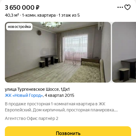
3 650 000
₽
40,3 м²
1-комн. квартира
1 этаж из 5
новостройка
улица Тургеневское Шоссе
,
1Дк1
ЖК «Новый Город»
, 4 квартал 2015
В продаже просторная 1-комнатная квартира в ЖК
Европейский. Дом кирпичный, просторная планировка.
Установлен новый двухконтурный котел. Квартира полностью
Агентство Офис партнёр 2
меблирована. Высокий первый этаж. Классная
инфраструктура: новая школа в 10 минутах хотьбы,
Позвонить