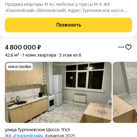
Продажа квартиры 41 м с мебелью у трассы М-4. ЖК
«Европейский» (Яблоновский). Адрес: Тургеневское шоссе,
1дк3. Отличный вариант для тех, кто много путешествует или
работает в Краснодаре. Выезд на федеральную трассу
Позвонить
занимает считанные минуты! Что
4 800 000
₽
42,6 м²
1-комн. квартира
3 этаж из 8
новостройка
улица Тургеневское Шоссе
,
1Гк3
ЖК «Европейский»
, 4 квартал 2021