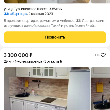
улица Тургеневское Шоссе
,
33/5к36
ЖК «Дарград»
, 2 квартал 2023
В продаже квартира с ремонтом и мебелью. ЖК Дарград один
из лучших в данной локации. Тихий и уютный семейный
комплекс со своим озером, зелеными аллеями и прекрасными
жителями! Цена снижена. Продажа срочная! Звоните и
Позвонить
задавайте вопросы!
3 300 000
₽
25 м²
1-комн. квартира
3 этаж из 5