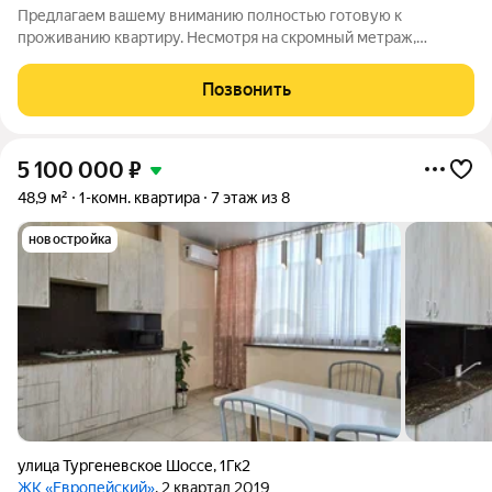
Предлагаем вашему вниманию полностью готовую к
проживанию квартиру. Несмотря на скромный метраж,
пространство организовано максимально эргономично и
стильно. Жилая комната: просторная и светлая. Идеальный
Позвонить
прямоугольный метраж позволяет легко
5 100 000
₽
48,9 м²
1-комн. квартира
7 этаж из 8
новостройка
улица Тургеневское Шоссе
,
1Гк2
ЖК «Европейский»
, 2 квартал 2019