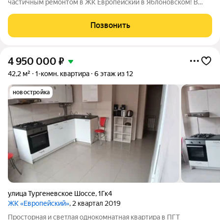
частичным ремонтом в ЖК Европейский в Яблоновском! В
квартире установлен индивидуальный двухконтурный котел,
что существенно экономит на отоплении и ГВС. Ванна,коридoр
Позвонить
и кухня отдeлaны керамогранитoм,
4 950 000
₽
42,2 м²
1-комн. квартира
6 этаж из 12
новостройка
улица Тургеневское Шоссе
,
1Гк4
ЖК «Европейский»
, 2 квартал 2019
Просторная и светлая однокомнатная квартира в ПГТ