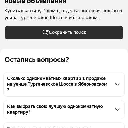
новые объявления
Купить квартиру, 1-комн., отделка: чистовая, под ключ,
улица Тургеневское Шоссе в Яблоновском
(Яблоновское Городское поселение)
Сохранить поиск
Остались вопросы?
Сколько однокомнатных квартир в продаже
на улице Тургеневское Шоссе в Яблоновском
?
На Яндекс Недвижимости в продаже на улице 
Тургеневское Шоссе в Яблоновском 29 
Как выбрать свою лучшую однокомнатную
квартиру?
однокомнатных квартир, из них 1 объявление от 
собственников, 28 объявлений от агентств
Чтобы купить 1-комнатную квартиру с отделкой на 