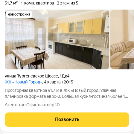
51,7 м²
1-комн. квартира
2 этаж из 5
новостройка
улица Тургеневское Шоссе
,
1Дк4
ЖК «Новый Город»
, 4 квартал 2015
Просторная квартира 51,7 м в ЖК «Новый город»Удачная
планировка формата евро-2: большая кухня-гостиная более 19
м, отдельная спальня и место под гардеробную. Комфортный 2
Агентство Офис партнёр 10
этаж. Дом расположен в районе с развитой инфраструктурой.
В шаговой доступности
Позвонить