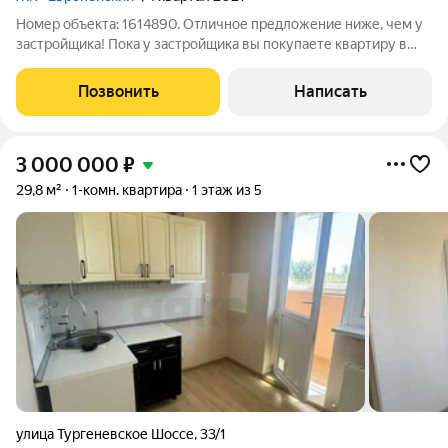
Номер объекта: 1614890. Отличное предложение ниже, чем у
застройщика! Пока у застройщика вы покупаете квартиру в
предчистовой отделке, здесь вы получаете полностью
готовое жильё с ремонтом заходи и живи без лишних затрат и
Позвонить
Написать
ожиданий. 1-комнатная
3 000 000
₽
29,8 м²
1-комн. квартира
1 этаж из 5
улица Тургеневское Шоссе
,
33/1