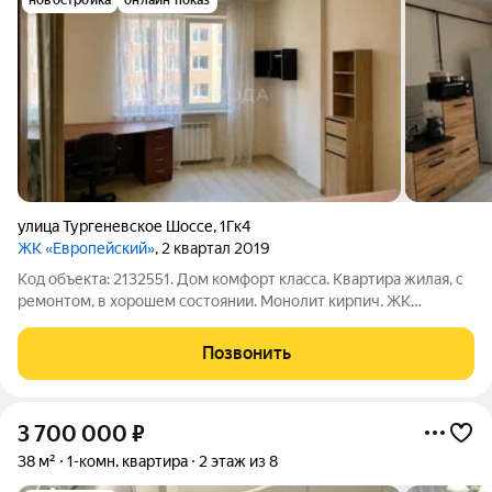
новостройка
онлайн показ
улица Тургеневское Шоссе
,
1Гк4
ЖК «Европейский»
, 2 квартал 2019
Код объекта: 2132551. Дом комфорт класса. Квартира жилая, с
ремонтом, в хорошем состоянии. Монолит кирпич. ЖК
"Европейский" находится в чистом экологичном районе. В
посёлке Яблоновском развитая инфраструктура с магазинами,
Позвонить
школами, больницами и
3 700 000
₽
38 м²
1-комн. квартира
2 этаж из 8