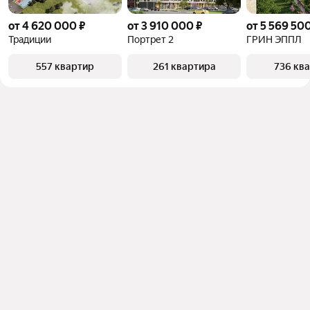
от 4 620 000 ₽
от 3 910 000 ₽
от 5 569 500
Традиции
Портрет 2
ГРИН ЭППЛ
557 квартир
261 квартира
736 кв