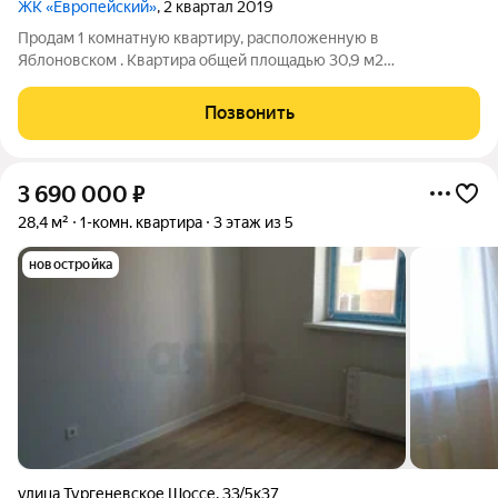
ЖК «Европейский»
, 2 квартал 2019
Продам 1 комнатную квартиру, расположенную в
Яблоновском . Квартира общей площадью 30,9 м2
расположена на 6 этаже 9 этажного дома. Хорошая
шумоизоляция, солнечная сторона. Окна выходят во двор, где
Позвонить
находятся современные детская и спортивная площадки.
3 690 000
₽
28,4 м²
1-комн. квартира
3 этаж из 5
новостройка
улица Тургеневское Шоссе
,
33/5к37