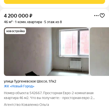
4 200 000
₽
46 м²
1-комн. квартира
5 этаж из 8
новостройка
улица Тургеневское Шоссе
,
1Лк2
ЖК «Новый Город»
Номер объекта: 542667. Просторная Евро-2-комнатаная
квартира 46 м2. Что вы получаете: - просторная евро-2
комнатная квартира площадью 46 м2 на 5 этаже 8ми-этажного
Агентство Коваленко Ольга
дома - удобно без компромиссов. - кухня-гостиная 17 м2