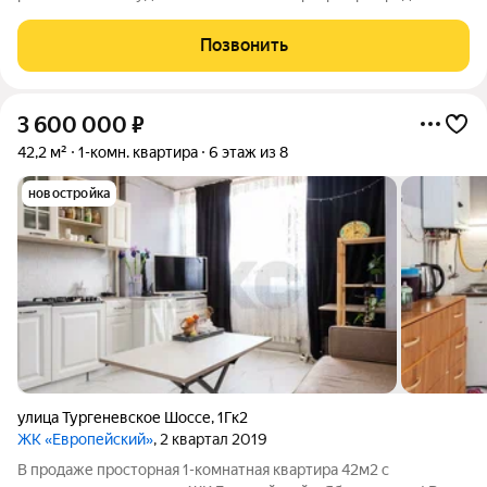
остается вся мебель и бытовая техника. В настоящее время в
ней проживает квартирант. В 10 минутах от дома построена и
Позвонить
запущена новая
3 600 000
₽
42,2 м²
1-комн. квартира
6 этаж из 8
новостройка
улица Тургеневское Шоссе
,
1Гк2
ЖК «Европейский»
, 2 квартал 2019
В продаже просторная 1-комнатная квартира 42м2 с