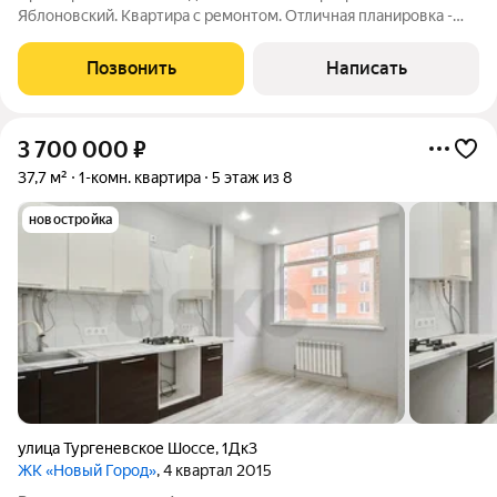
Яблоновский. Квартира с ремонтом. Отличная планировка -
просторная прихожая с местом под гардеробную, кухня-
гостиная с большим широким окном, что добавляет света в
Позвонить
Написать
квартире, в санузле хорошо
3 700 000
₽
37,7 м²
1-комн. квартира
5 этаж из 8
новостройка
улица Тургеневское Шоссе
,
1Дк3
ЖК «Новый Город»
, 4 квартал 2015