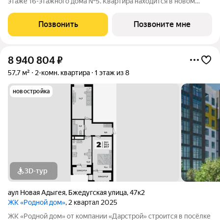
этаже 16-этажного дома №5. Квартира находится в новом
жилом комплексе «Традиции» от застройщика ССК. О проекте
Каждая семья состоит из традиций от больших, передающихся
Позвонить
Позвоните мне
из поколения в
8 940 804
₽
57,7 м²
2-комн. квартира
1 этаж из 8
новостройка
3D-тур
аул Новая Адыгея
,
Бжедугская улица
,
47к2
ЖК «Родной дом»
, 2 квартал 2025
ЖК «Родной дом» от компании «Дарстрой» строится в посёлке