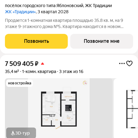
посёлок городского типа Яблоновский
,
ЖК Традиции
ЖК «Традиции»
, 3 квартал 2028
Продается 1-комнатная квартира площадью 35.8 кв. м, на 9
этаже 9-этажного дома №5. Квартира находится в новом
жилом комплексе «Традиции» от застройщика ССК. О проекте
Каждая семья состоит из традиций от больших, передающихся
Позвонить
Позвоните мне
из поколения в
7 509 405
₽
35,4 м²
1-комн. квартира
3 этаж из 16
новостройка
3D-тур