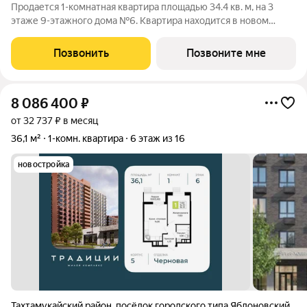
Продается 1-комнатная квартира площадью 34.4 кв. м, на 3
этаже 9-этажного дома №6. Квартира находится в новом
жилом комплексе «Традиции» от застройщика ССК. О проекте
Каждая семья состоит из традиций от больших, передающихся
Позвонить
Позвоните мне
из поколения в
8 086 400
₽
от 32 737 ₽ в месяц
36,1 м²
1-комн. квартира
6 этаж из 16
новостройка
Тахтамукайский район
,
посёлок городского типа Яблоновский