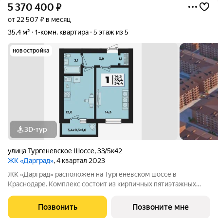
5 370 400
₽
от 22 507 ₽ в месяц
35,4 м²
1-комн. квартира
5 этаж из 5
новостройка
3D-тур
улица Тургеневское Шоссе
,
33/5к42
ЖК «Дарград»
, 4 квартал 2023
ЖК «Дарград» расположен на Тургеневском шоссе в
Краснодаре. Комплекс состоит из кирпичных пятиэтажных
домов с уютными зелёными дворами и детскими площадками.
В комплексе представлены квартиры от студий до
Позвонить
Позвоните мне
трёхкомнатных с предчистовой отделкой, также