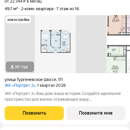
от 22 344 ₽ в месяц
49,7 м²
2-комн. квартира
7 этаж из 16
новостройка
3D-тур
улица Тургеневское Шоссе
,
1П
ЖК «Портрет 2»
, 1 квартал 2028
ЖК «Портрет 2» Ваш дом, ваша история. Создайте идеальное
пространство для жизни, отражающее вашу
индивидуальность. Место, где вся инфраструктура рядом.
Отличные условия для семей с детьми. Рядом находятся
Позвонить
Позвоните мне
несколько действующих детских садов. Это