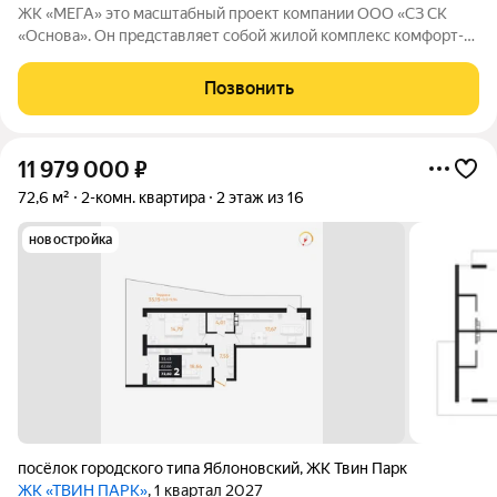
ЖК «МЕГА» это масштабный проект компании ООО «СЗ СК
«Основа». Он представляет собой жилой комплекс комфорт-
класса, расположенный в получасе езды от центра
Краснодара.
Позвонить
11 979 000
₽
72,6 м²
2-комн. квартира
2 этаж из 16
новостройка
посёлок городского типа Яблоновский
,
ЖК Твин Парк
ЖК «ТВИН ПАРК»
, 1 квартал 2027