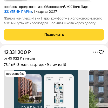
посёлок городского типа Яблоновский
,
ЖК Твин Парк
ЖК «ТВИН ПАРК»
, 1 квартал 2027
Жилой комплекс «Твин Парк» комфорт+ в Яблоновском, всего
в 10 минутах от Краснодара. Большая школа через дорогу,
рядом поликлиника и детские сады. В пешей доступности
магазины, кафе и остановки. Два кирпично-монолитных
Позвонить
корпуса по 16 этажей
12 331 200
₽
от 49 922 ₽ в месяц
73,4 м²
3-комн. квартира
9 этаж из 16
новостройка