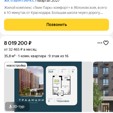
ЖК «ТВИН ПАРК»
, 1 квартал 2027
Жилой комплекс «Твин Парк» комфорт+ в Яблоновском, всего
в 10 минутах от Краснодара. Большая школа через дорогу,
рядом поликлиника и детские сады. В пешей доступности
магазины, кафе и остановки. Два кирпично-монолитных
Позвонить
корпуса по 16 этажей
8 019 200
₽
от 32 465 ₽ в месяц
35,8 м²
1-комн. квартира
9 этаж из 16
новостройка
3D-тур