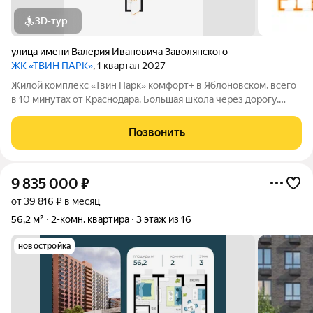
3D-тур
улица имени Валерия Ивановича Заволянского
ЖК «ТВИН ПАРК»
, 1 квартал 2027
Жилой комплекс «Твин Парк» комфорт+ в Яблоновском, всего
в 10 минутах от Краснодара. Большая школа через дорогу,
рядом поликлиника и детские сады. В пешей доступности
магазины, кафе и остановки. Два кирпично-монолитных
Позвонить
корпуса по 16 этажей
9 835 000
₽
от 39 816 ₽ в месяц
56,2 м²
2-комн. квартира
3 этаж из 16
новостройка