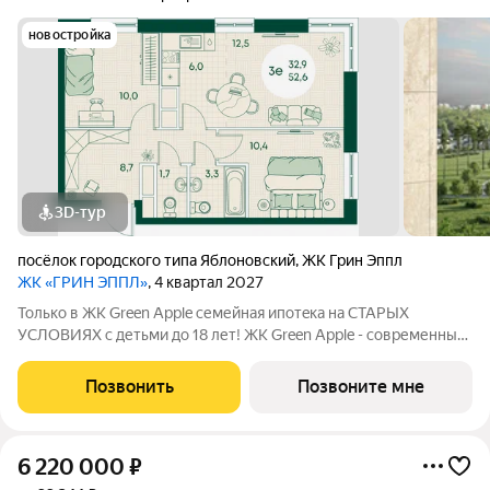
новостройка
3D-тур
посёлок городского типа Яблоновский
,
ЖК Грин Эппл
ЖК «ГРИН ЭППЛ»
, 4 квартал 2027
Toлькo в ЖК Green Apple семейная ипотeка нa СТАPЫХ
УCЛOВИЯХ c детьми до 18 лет! ЖК Green Apple - современный
комплекс с объектами транспортной, социальной и
инженерной инфраструктуры на берегу реки Кубани. Покупaя
Позвонить
Позвоните мне
квaртиру в ЖК Green Apple, Вы
6 220 000
₽