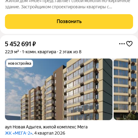
Жилой дом «Моё» представляет собой монолитно-кирпичное
здание. Застройщиком спроектированы квартиры с
различными планировками. Благоустройство прилегающей
территории включает в себя организацию детских игровых и
Позвонить
спортивных площадок, гостевой
5 452 691
₽
22,9 м²
1-комн. квартира
2 этаж из 8
новостройка
аул Новая Адыгея
,
жилой комплекс Мега
ЖК «МЕГА-2»
, 4 квартал 2026