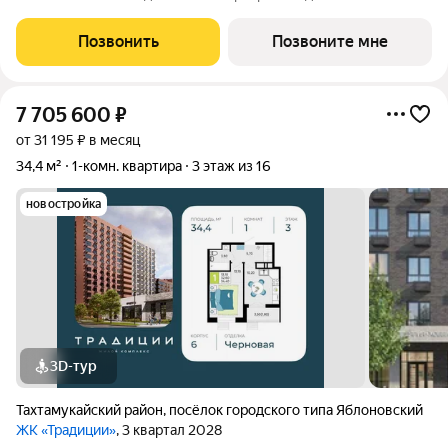
жилом комплексе «Традиции» от застройщика ССК. О проекте
Каждая семья состоит из традиций от больших, передающихся
Позвонить
Позвоните мне
из поколения в
7 705 600
₽
от 31 195 ₽ в месяц
34,4 м²
1-комн. квартира
3 этаж из 16
новостройка
3D-тур
Тахтамукайский район
,
посёлок городского типа Яблоновский
ЖК «Традиции»
, 3 квартал 2028