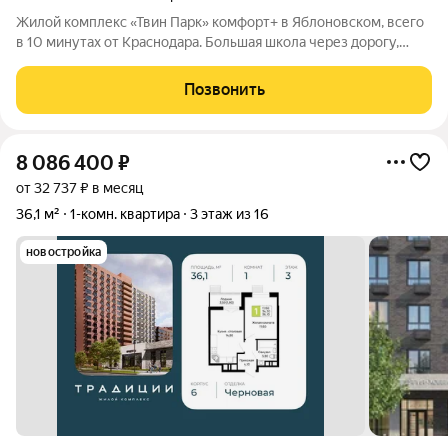
Жилой комплекс «Твин Парк» комфорт+ в Яблоновском, всего
в 10 минутах от Краснодара. Большая школа через дорогу,
рядом поликлиника и детские сады. В пешей доступности
магазины, кафе и остановки. Два кирпично-монолитных
Позвонить
корпуса по 16 этажей
8 086 400
₽
от 32 737 ₽ в месяц
36,1 м²
1-комн. квартира
3 этаж из 16
новостройка