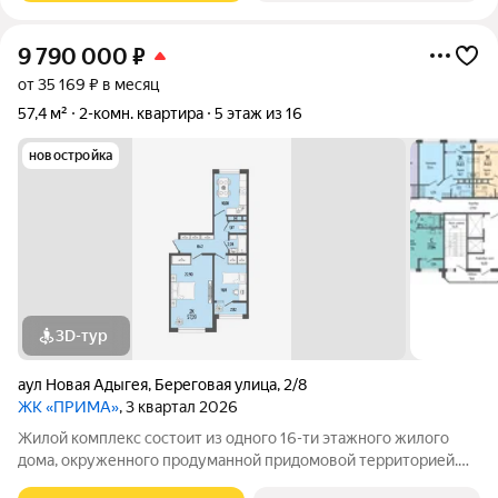
9 790 000
₽
от 35 169 ₽ в месяц
57,4 м²
2-комн. квартира
5 этаж из 16
новостройка
3D-тур
аул Новая Адыгея
,
Береговая улица
,
2/8
ЖК «ПРИМА»
, 3 квартал 2026
Жилой комплекс состоит из одного 16-ти этажного жилого
дома, окруженного продуманной придомовой территорией.
Ваш дом это ваша отдельная территория для жизни и отдыха.