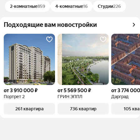
объект
2-комнатные
859
4-комнатные
16
Студии
226
Подходящие вам новостройки
от 3 910 000 ₽
от 5 569 500 ₽
от 3 774 000
Портрет 2
ГРИН ЭППЛ
Дарград
261 квартира
736 квартир
105 кв