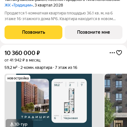
ЖК «Традиции»
, 3 квартал 2028
Продается 1-комнатная квартира площадью 36.1 кв. м, на 6
этаже 16-этажного дома №6. Квартира находится в новом
жилом комплексе «Традиции» от застройщика ССК. О проекте
Каждая семья состоит из традиций от больших, передающихся
Позвонить
Позвоните мне
из поколения в
10 360 000
₽
от 41 942 ₽ в месяц
59,2 м²
2-комн. квартира
7 этаж из 16
новостройка
3D-тур