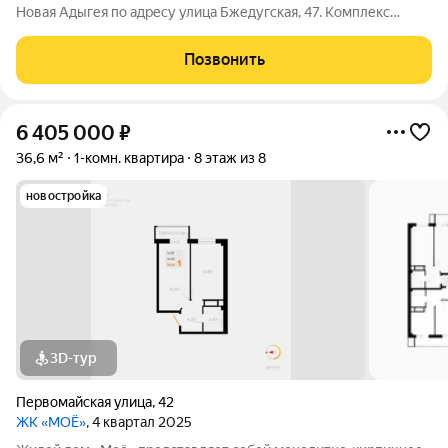
Новая Адыгея по адресу улица Бжедугская, 47. Комплекс
состоит из трёх восьмиэтажных литеров, сдача запланирована
на 4 квартал 2024 года. В квартирах предусмотрены
Позвонить
предчистовая отделка и
6 405 000
₽
36,6 м²
1-комн. квартира
8 этаж из 8
новостройка
3D-тур
Первомайская улица
,
42
ЖК «МОЁ»
, 4 квартал 2025