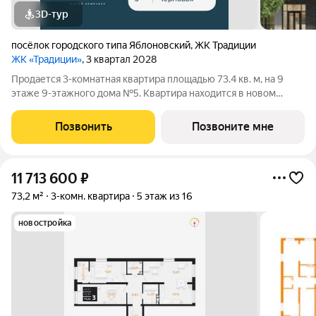
3D-тур
посёлок городского типа Яблоновский
,
ЖК Традиции
ЖК «Традиции»
, 3 квартал 2028
Продается 3-комнатная квартира площадью 73.4 кв. м, на 9
этаже 9-этажного дома №5. Квартира находится в новом
жилом комплексе «Традиции» от застройщика ССК. О проекте
Каждая семья состоит из традиций от больших, передающихся
Позвонить
Позвоните мне
из поколения в
11 713 600
₽
73,2 м²
3-комн. квартира
5 этаж из 16
новостройка