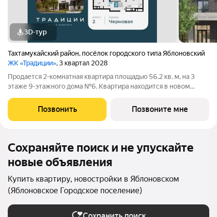
3D-тур
Тахтамукайский район
,
посёлок городского типа Яблоновский
ЖК «Традиции»
, 3 квартал 2028
Продается 2-комнатная квартира площадью 56.2 кв. м, на 3
этаже 9-этажного дома №6. Квартира находится в новом
жилом комплексе «Традиции» от застройщика ССК. О проекте
Каждая семья состоит из традиций от больших, передающихся
Позвонить
Позвоните мне
из поколения в
Сохраняйте поиск и не упускайте
новые объявления
Купить квартиру, новостройки в Яблоновском
(Яблоновское Городское поселение)
Сохранить поиск