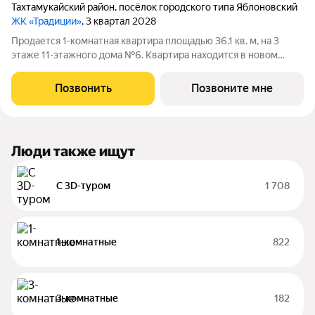
Тахтамукайский район
,
посёлок городского типа Яблоновский
ЖК «Традиции»
, 3 квартал 2028
Продается 1-комнатная квартира площадью 36.1 кв. м, на 3
этаже 11-этажного дома №6. Квартира находится в новом
жилом комплексе «Традиции» от застройщика ССК. О проекте
Каждая семья состоит из традиций от больших, передающихся
Позвонить
Позвоните мне
из поколения в
Люди также ищут
С 3D-туром
1 708
1-комнатные
822
3-комнатные
182