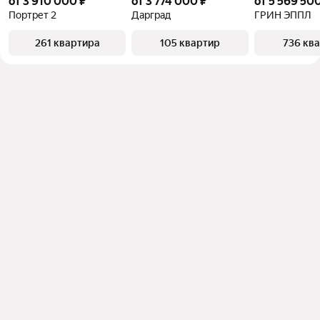
от 3 910 000 ₽
от 3 774 000 ₽
от 5 569 500
Портрет 2
Дарград
ГРИН ЭППЛ
261 квартира
105 квартир
736 кв