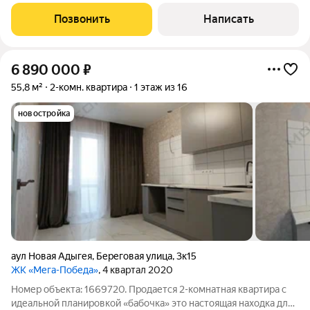
площадь кухни 11 м2, жила площадь 40 м2. Квартира находится
на восьмом этаже девятиэтажного дома. В квартире выполнен
Позвонить
Написать
новый современный ремонт в
6 890 000
₽
55,8 м²
2-комн. квартира
1 этаж из 16
новостройка
аул Новая Адыгея
,
Береговая улица
,
3к15
ЖК «Мега-Победа»
, 4 квартал 2020
Номер объекта: 1669720. Продается 2-комнатная квартира с
идеальной планировкой «бабочка» это настоящая находка для