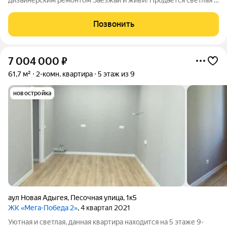
дизайнерским ремонтом Заезжай и живи! Продаётся светлая и
уютная евро двухкомнатная квартира в доме класса
«Комфорт» по адресу: пгт Яблоновский, ул. Шоссейная, 69/1к3
Позвонить
1 этаж из 9, монолитный
7 004 000
₽
61,7 м²
2-комн. квартира
5 этаж из 9
новостройка
аул Новая Адыгея
,
Песочная улица
,
1к5
ЖК «Мега-Победа 2»
, 4 квартал 2021
Уютная и светлая, данная квартира находится на 5 этаже 9-