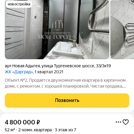
новостройка
аул Новая Адыгея
,
улица Тургеневское шоссе
,
33/3к19
ЖК «Дарград»
, 1 квартал 2021
Объект №2. Продаётся двухкомнатная квартира в кирпичном
доме, с ремонтом, с хорошей планировкой. Чистая продажа,
без обременений. Район с максимально развитой
инфраструктурой, в шаговой доступности ТЦ «Мега Адыгея»,
Позвонить
«Леруа Мерлен», METRO и
4 800 000
₽
52 м²
2-комн. квартира
3 этаж из 7