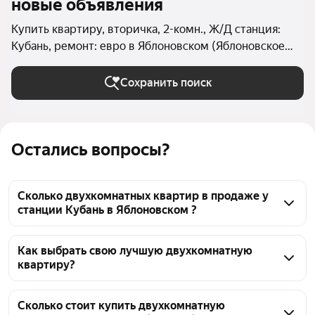
новые объявления
Купить квартиру, вторичка, 2-комн., Ж/Д станция:
Кубань, ремонт: евро в Яблоновском (Яблоновское
Городское поселение)
Сохранить поиск
Остались вопросы?
Сколько двухкомнатных квартир в продаже у
станции Кубань в Яблоновском ?
На Яндекс Недвижимости в продаже у станции 
Кубань в Яблоновском 41 двухкомнатных квартира, 
Как выбрать свою лучшую двухкомнатную
квартиру?
из них 3 объявления от собственников, 38 
объявлений от агентств
Чтобы купить 2-комнатную квартиру с 
евроремонтом во вторичке у станции Кубань, 
Сколько стоит купить двухкомнатную