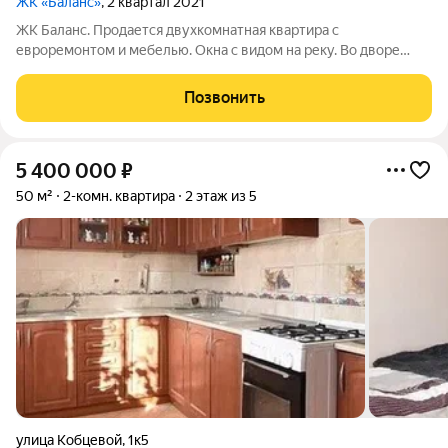
ЖК «Баланс»
, 2 квартал 2021
ЖК Баланс. Продается двухкомнатная квартира с
евроремонтом и мебелью. Окна с видом на реку. Во дворе
имеются Детские площадки/ Спортивные площадки/
Парковочные места. Пункты выдачи на территории комплекса,
Позвонить
а также развлекательные комплексы имеются на
5 400 000
₽
50 м²
2-комн. квартира
2 этаж из 5
улица Кобцевой
,
1к5