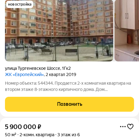
новостройка
улица Тургеневское Шоссе
,
1Гк2
ЖК «Европейский»
, 2 квартал 2019
Номер объекта: 544344. Продается 2-х комнатная квартира на
втором этаже 8-этажного кирпичного дома. Дом
располагается в поселке городского типа Яблоновский
Тахтамукайского района республики Адыгея на улице
Позвонить
Тургеневское шоссе 1Г, корпус 2. 10 минут
5 900 000
₽
50 м²
2-комн. квартира
3 этаж из 6