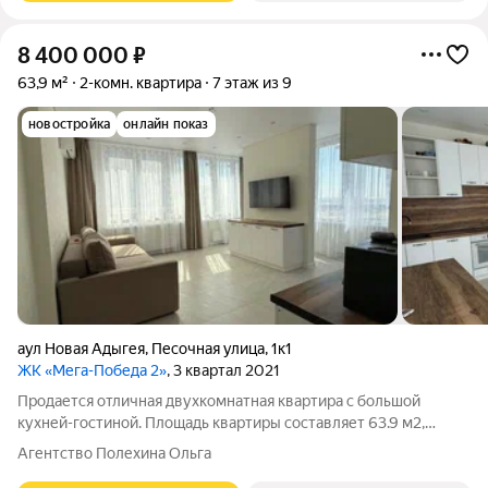
8 400 000
₽
63,9 м²
2-комн. квартира
7 этаж из 9
новостройка
онлайн показ
аул Новая Адыгея
,
Песочная улица
,
1к1
ЖК «Мега-Победа 2»
, 3 квартал 2021
Продается отличная двухкомнатная квартира с большой
кухней-гостиной. Площадь квартиры составляет 63.9 м2,
площадь кухни 25.5 м2, жила площадь 26.6 м2. Квартира
Агентство Полехина Ольга
находится на седьмом этаже девятиэтажного дома. В квартире