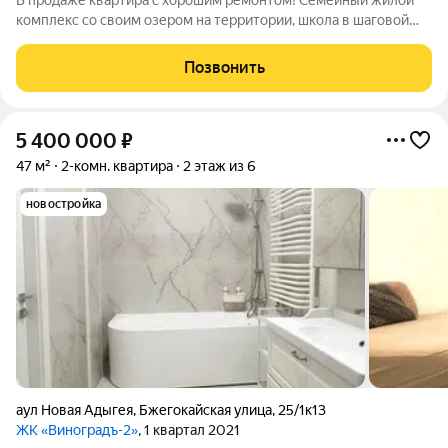
В продаже квартира с хорошим ремонтом! Семейный жилой
комплекс со своим озером на территории, школа в шаговой
доступности, строится детский сад и бассейн. Рынок рядом с
комплексом, магазины, ПВЗ. Один совершеннолетний
Позвонить
собственник, без обременений.
5 400 000
₽
47 м²
2-комн. квартира
2 этаж из 6
новостройка
аул Новая Адыгея
,
Бжегокайская улица
,
25/1к13
ЖК «Виноградъ-2»
, 1 квартал 2021