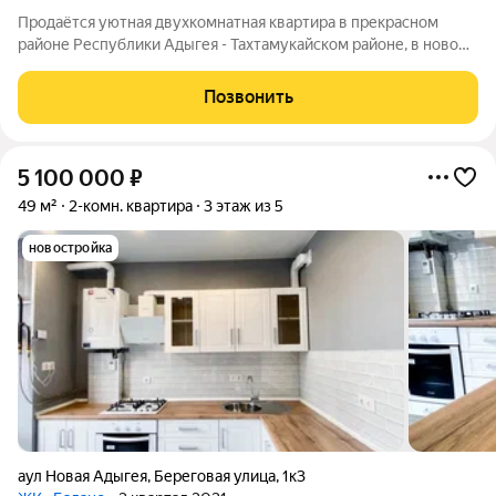
Продаётся уютная двухкомнатная квартира в прекрасном
районе Республики Адыгея - Тахтамукайском районе, в новом
поселке Новая Адыгея. Этот посёлок идеально сочетает в себе
комфорт городской жизни и потрясающую природу
Позвонить
Кавказских гор. Здесь вы сможете
5 100 000
₽
49 м²
2-комн. квартира
3 этаж из 5
новостройка
аул Новая Адыгея
,
Береговая улица
,
1к3