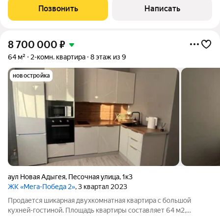
расположена на 1 этаже 3-этажного кирпичного дома, газ есть.
Позвонить
Написать
Закрытая территория во дворе,
8 700 000
₽
64 м²
2-комн. квартира
8 этаж из 9
новостройка
аул Новая Адыгея
,
Песочная улица
,
1к3
ЖК «Мега-Победа 2»
, 3 квартал 2023
Продается шикарная двухкомнатная квартира с большой
кухней-гостиной. Площадь квартиры составляет 64 м2,