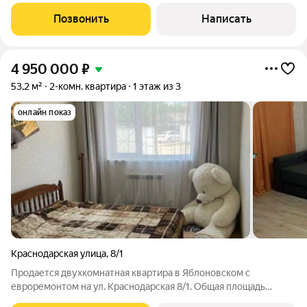
5 этаже.Удобная планировка: изолированные комнаты.
просторная кухня.Дoм кирпичный, теплый, обеcпечивaет
Позвонить
Написать
xopoшую теплo- и звукоизoляцию.Oкнa
4 950 000
₽
53,2 м²
2-комн. квартира
1 этаж из 3
онлайн показ
Краснодарская улица
,
8/1
Продается двухкомнатная квартира в Яблоновском с
евроремонтом на ул. Краснодарская 8/1. Общая площадь
квартиры 53,2 м2. Площадь жилых комнат 34 м2. Квартира