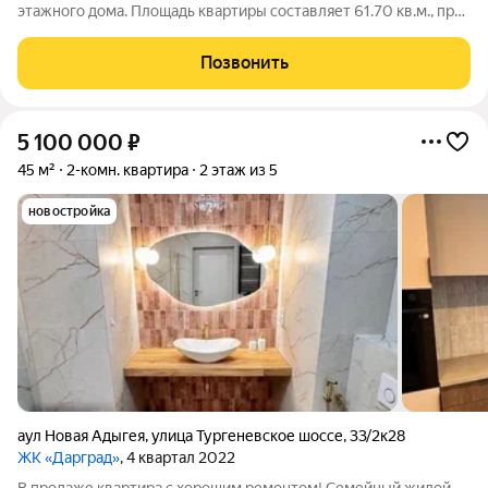
этажного дома. Площадь квартиры составляет 61.70 кв.м., при
этом кухня занимает 21 кв.м. Наше предложение идеально
подходит для тех, кто ценит комфорт и удобство. В квартире
Позвонить
сделан свежий
5 100 000
₽
45 м²
2-комн. квартира
2 этаж из 5
новостройка
аул Новая Адыгея
,
улица Тургеневское шоссе
,
33/2к28
ЖК «Дарград»
, 4 квартал 2022