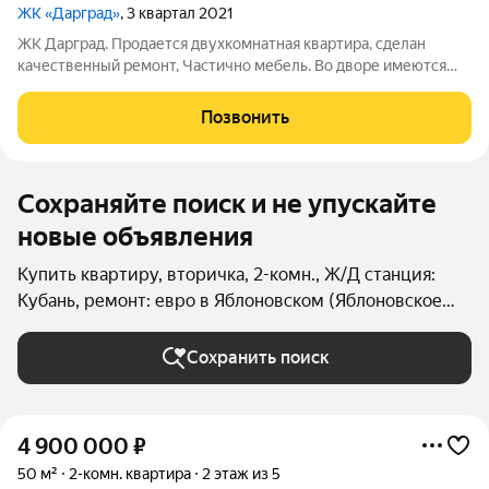
ЖК «Дарград»
, 3 квартал 2021
ЖК Дарград. Продается двухкомнатная квартира, сделан
качественный ремонт, Частично мебель. Во дворе имеются
Спортивные площадки/Детские площадки/ Парковочные
места. На территории ЖК есть Парковая зона отдыха/ Озеро,
Позвонить
Рядом с комплексом имеется Школа
Сохраняйте поиск и не упускайте
новые объявления
Купить квартиру, вторичка, 2-комн., Ж/Д станция:
Кубань, ремонт: евро в Яблоновском (Яблоновское
Городское поселение)
Сохранить поиск
4 900 000
₽
50 м²
2-комн. квартира
2 этаж из 5