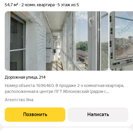
54,7 м²
2-комн. квартира
5 этаж из 5
Дорожная улица
,
214
Номер объекта: 1696460. В продаже 2-х комнатная квартира,
расположенная в центре ПГТ Яблоновский (рядом с
Администрацией). Данные дома строились для сотрудников
Агентство Яна
Газпром (второй газпромовский городок), строго с
соблюдением СНИП. Дома крепкие,
Позвонить
Написать