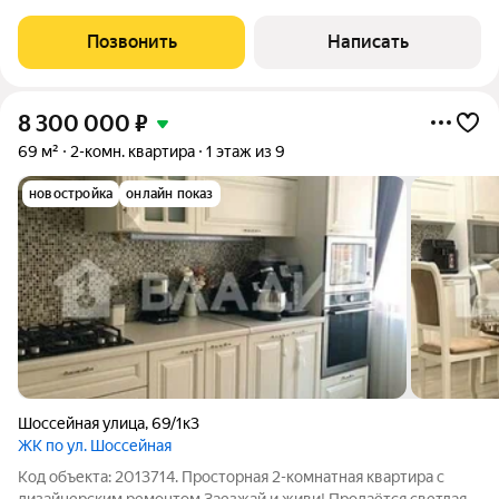
семьи, ценящей комфорт и простор. Ваши ключевые
преимущества: Идеальная планировка: Классическая
Позвонить
Написать
«бабочка» гарантирует тишину и
8 300 000
₽
69 м²
2-комн. квартира
1 этаж из 9
новостройка
онлайн показ
Шоссейная улица
,
69/1к3
ЖК по ул. Шоссейная
Код объекта: 2013714. Просторная 2-комнатная квартира с