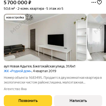
5 700 000
₽
50,6 м²
2-комн. квартира
5 этаж из 5
новостройка
аул Новая Адыгея
,
Бжегокайская улица
,
31/6к1
ЖК «Родной дом»
, 4 квартал 2019
Номер объекта: 1683495. Продается двухкомнатная квартира в
экологически чистом районе,тишина, малоэтажная
застройка,близость к Краснодару. Месторасположение:Теплый
Агентство Яна
кирпичный дом, расположен в районе, где есть уже две
действующие школы и пять детских
Позвонить
Написать