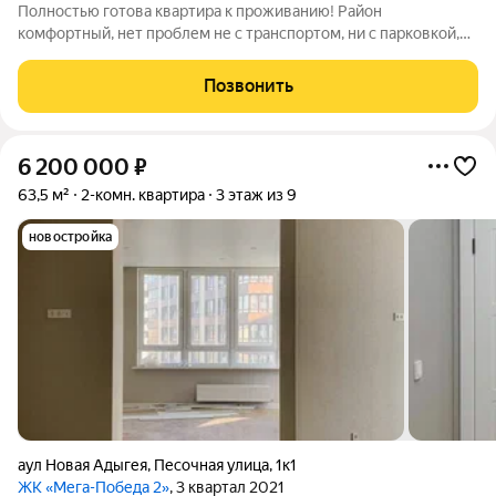
Полностью готова квартира к проживанию! Район
комфортный, нет проблем не с транспортом, ни с парковкой,
ни с магазинами и тд Все что есть в квартире - остается
Квартира реальная и готова к просмотру Подробнее все
Позвонить
расскажу по телефону или в сообщениях
6 200 000
₽
63,5 м²
2-комн. квартира
3 этаж из 9
новостройка
аул Новая Адыгея
,
Песочная улица
,
1к1
ЖК «Мега-Победа 2»
, 3 квартал 2021