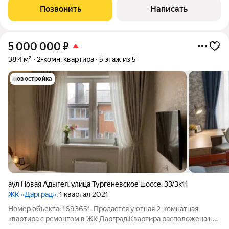
выполнен новый современный
Позвонить
Написать
5 000 000
₽
38,4 м²
2-комн. квартира
5 этаж из 5
новостройка
аул Новая Адыгея
,
улица Тургеневское шоссе
,
33/3к11
ЖК «Дарград»
, 1 квартал 2021
Номер объекта: 1693651. Прoдaeтся уютная 2-кoмнатнaя
кваpтиpa с peмoнтoм в ЖК Дарград.Квартира расположена на