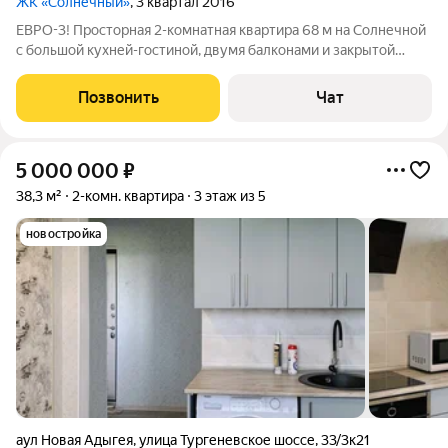
ЖК «Солнечный»
, 3 квартал 2016
ЕВРО-3! Просторная 2-комнатная квартира 68 м на Солнечной
с большой кухней-гостиной, двумя балконами и закрытой
территорией. Это вариант для тех, кто ищет не просто
квартиру по площади, а место, где действительно комфортно
Позвонить
Чат
жить: тихо, просторно, без
5 000 000
₽
38,3 м²
2-комн. квартира
3 этаж из 5
новостройка
аул Новая Адыгея
,
улица Тургеневское шоссе
,
33/3к21