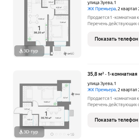
улица Зуева
,
1
ЖК Премьера
, 2 квартал
Продается 1 -комнатная 
Перечень действующих скидок
участников СВО и сотрудников ОПК/В
большая ск
Показать телефон
3D-тур
+
19
35,8 м² · 1-комнатная
улица Зуева
,
1
ЖК Премьера
, 2 квартал
Продается 1 -комнатная 
Перечень действующих скидок
участников СВО и сотрудников ОПК/В
большая ск
Показать телефон
3D-тур
+
19