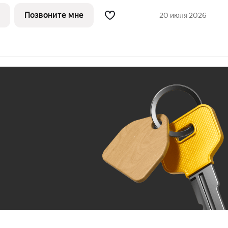
ПК» 2% 3. «Большой семье
идка» от 1% до 3% По каждому виду скидок требуются
Позвоните мне
20 июля 2026
Ж
До 100 тыс. ₽