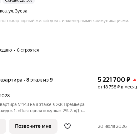
Скидка до 3%
кса
,
ул. Зуева
многоквартирный жилой дом с инженерными коммуникациями.
 сдано
6 строятся
5 221 700
₽
 квартира · 8 этаж из 9
от 18 758 ₽ в месяц
 2028
квартира №143 на 8 этаже в ЖК Премьера
 1. «Повторная покупка» 2% 2. «Для
ПК» 2% 3. «Большой семье
идка» от 1% до 3% По каждому виду скидок требуются
Позвоните мне
20 июля 2026