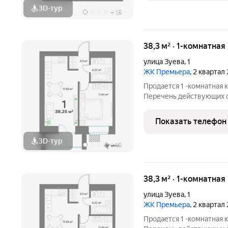
3D-тур
+
19
38,3 м² · 1-комнатная
улица Зуева
,
1
ЖК Премьера
, 2 квартал
Продается 1 -комнатная 
Перечень действующих скидок
участников СВО и сотрудников ОПК/В
большая ск
Показать телефон
3D-тур
+
19
38,3 м² · 1-комнатная
улица Зуева
,
1
ЖК Премьера
, 2 квартал
Продается 1 -комнатная 