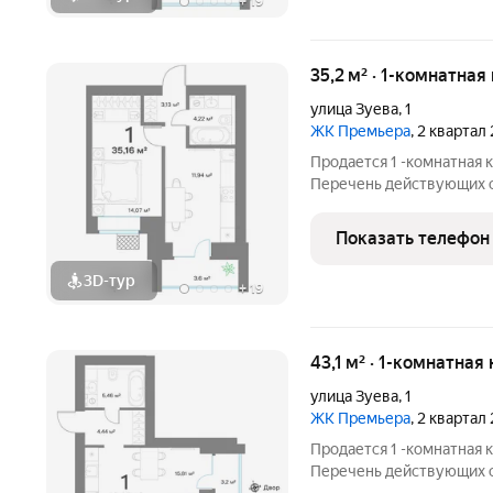
+
19
35,2 м² · 1-комнатная
улица Зуева
,
1
ЖК Премьера
, 2 квартал
Продается 1 -комнатная 
Перечень действующих скидок
участников СВО и сотрудников ОПК/В
большая ск
Показать телефон
3D-тур
+
19
43,1 м² · 1-комнатная
улица Зуева
,
1
ЖК Премьера
, 2 квартал
Продается 1 -комнатная 
Перечень действующих скидок