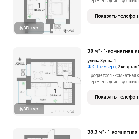
Перечень действующих скидок
участников СВО и сотрудников ОПК/В
большая ск
Показать телефон
3D-тур
+
19
38 м² · 1-комнатная к
улица Зуева
,
1
ЖК Премьера
, 2 квартал
Продается 1 -комнатная 
Перечень действующих скидок
участников СВО и сотрудников ОПК/В
большая ск
Показать телефон
3D-тур
+
19
38,3 м² · 1-комнатная