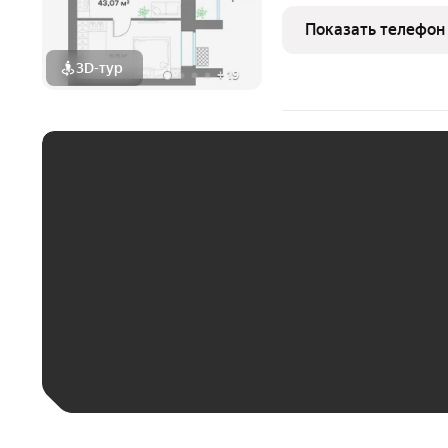
участников СВО и сотрудников ОПК/В
большая ск
Показать телефон
3D-тур
+
19
ЕЖЕМЕСЯЧНЫЙ ПЛАТЁ
До 30 тыс. ₽
До 50 тыс. ₽
До 70 тыс. ₽
Больше 100 тыс. ₽