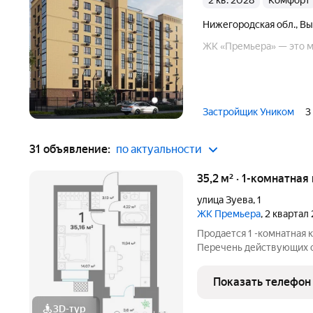
2 кв. 2028
комфорт
Нижегородская обл.
,
Вы
ЖК «Премьера» — это 
Застройщик Уником
3
31 объявление:
по актуальности
35,2 м² · 1-комнатная
улица Зуева
,
1
ЖК Премьера
, 2 квартал
Продается 1 -комнатная 
Перечень действующих скидок
участников СВО и сотрудников ОПК/В
большая ск
Показать телефон
3D-тур