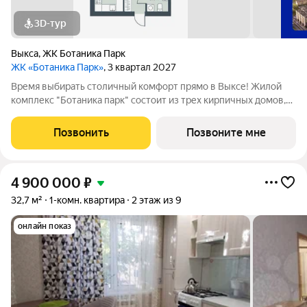
3D-тур
Выкса
,
ЖК Ботаника Парк
ЖК «Ботаника Парк»
, 3 квартал 2027
Время выбирать столичный комфорт прямо в Выксе! Жилой
комплекс "Ботаника парк" состоит из трех кирпичных домов,
два из которых уже сданы и заселены. Закрытая дворовая
территория обеспечивает безопасное пространство для
Позвонить
Позвоните мне
отдыха детей и взрослых, а
4 900 000
₽
32,7 м²
1-комн. квартира
2 этаж из 9
онлайн показ