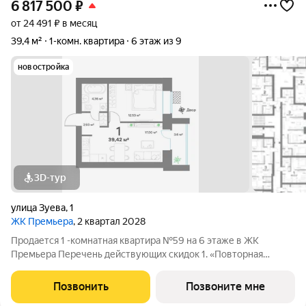
6 817 500
₽
от 24 491 ₽ в месяц
39,4 м²
1-комн. квартира
6 этаж из 9
новостройка
3D-тур
улица Зуева
,
1
ЖК Премьера
, 2 квартал 2028
Продается 1 -комнатная квартира №59 на 6 этаже в ЖК
Премьера Перечень действующих скидок 1. «Повторная
покупка» 2% 2. «Для участников СВО и сотрудников ОПК/ВПК»
2% 3. «Большой семье большая скидка» от 1% до 3% По
Позвонить
Позвоните мне
каждому виду скидок требуются