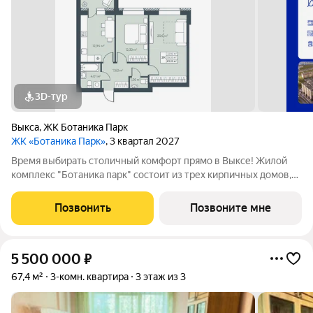
3D-тур
Выкса
,
ЖК Ботаника Парк
ЖК «Ботаника Парк»
, 3 квартал 2027
Время выбирать столичный комфорт прямо в Выксе! Жилой
комплекс "Ботаника парк" состоит из трех кирпичных домов,
два из которых уже сданы и заселены. Закрытая дворовая
территория обеспечивает безопасное пространство для
Позвонить
Позвоните мне
отдыха детей и взрослых, а
5 500 000
₽
67,4 м²
3-комн. квартира
3 этаж из 3