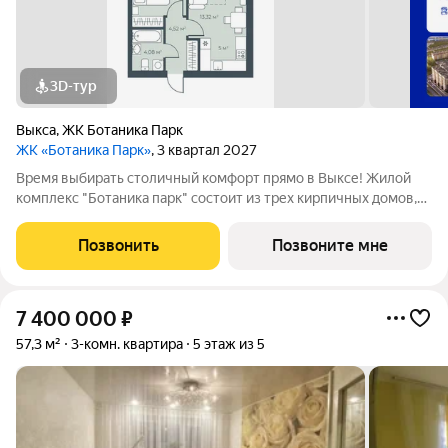
3D-тур
Выкса
,
ЖК Ботаника Парк
ЖК «Ботаника Парк»
, 3 квартал 2027
Время выбирать столичный комфорт прямо в Выксе! Жилой
комплекс "Ботаника парк" состоит из трех кирпичных домов,
два из которых уже сданы и заселены. Закрытая дворовая
территория обеспечивает безопасное пространство для
Позвонить
Позвоните мне
отдыха детей и взрослых, а
7 400 000
₽
57,3 м²
3-комн. квартира
5 этаж из 5