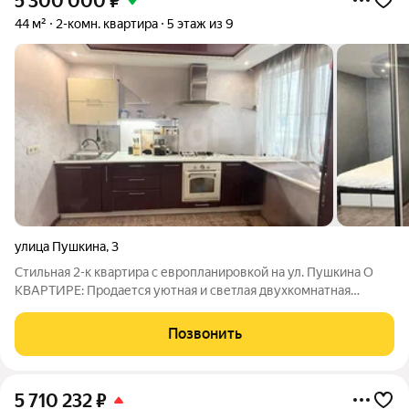
5 300 000
₽
44 м²
2-комн. квартира
5 этаж из 9
улица Пушкина
,
3
Стильная 2-к квартира с европланировкой на ул. Пушкина О
КВАРТИРЕ: Продается уютная и светлая двухкомнатная
квартира для тех, кто ценит комфорт и формат «заезжай и
живи». Планировка-трансформер: Просторная кухня-гостиная
Позвонить
для семейных вечеров и уютная
5 710 232
₽