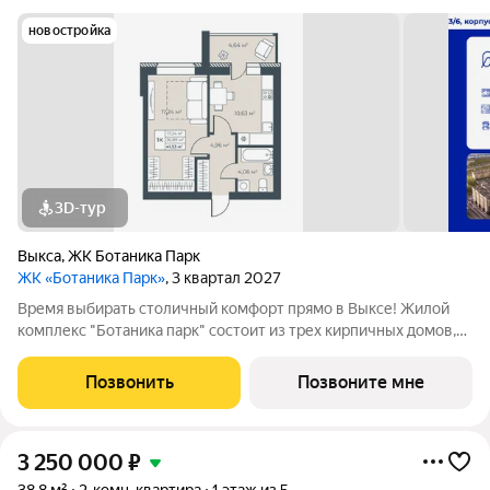
новостройка
3D-тур
Выкса
,
ЖК Ботаника Парк
ЖК «Ботаника Парк»
, 3 квартал 2027
Время выбирать столичный комфорт прямо в Выксе! Жилой
комплекс "Ботаника парк" состоит из трех кирпичных домов,
два из которых уже сданы и заселены. Закрытая дворовая
территория обеспечивает безопасное пространство для
Позвонить
Позвоните мне
отдыха детей и взрослых, а
3 250 000
₽