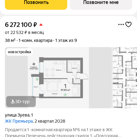
2% 3. «Большой семье большая скидка» от 1% до 3% По
Позвонить
Позвоните мне
каждому виду скидок требуются
6 272 100
₽
от 22 532 ₽ в месяц
38 м²
1-комн. квартира
1 этаж из 9
новостройка
3D-тур
улица Зуева
,
1
ЖК Премьера
, 2 квартал 2028
Продается 1 -комнатная квартира №6 на 1 этаже в ЖК
Премьера Перечень действующих скидок 1. «Повторная