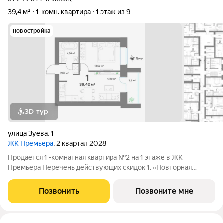
39,4 м²
1-комн. квартира
1 этаж из 9
новостройка
3D-тур
улица Зуева
,
1
ЖК Премьера
, 2 квартал 2028
Продается 1 -комнатная квартира №2 на 1 этаже в ЖК
Премьера Перечень действующих скидок 1. «Повторная
покупка» 2% 2. «Для участников СВО и сотрудников ОПК/ВПК»
2% 3. «Большой семье большая скидка» от 1% до 3% По
Позвонить
Позвоните мне
каждому виду скидок требуются