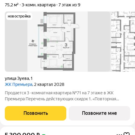
75,2 м²
3-комн. квартира
7 этаж из 9
новостройка
улица Зуева
,
1
ЖК Премьера
, 2 квартал 2028
Продается 3 -комнатная квартира №71 на 7 этаже в ЖК
Премьера Перечень действующих скидок 1. «Повторная
покупка» 2% 2. «Для участников СВО и сотрудников ОПК/ВПК»
2% 3. «Большой семье большая скидка» от 1% до 3% По
Позвонить
Позвоните мне
каждому виду скидок требуются