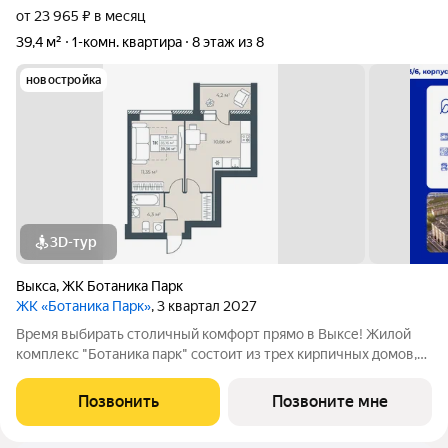
от 23 965 ₽ в месяц
39,4 м²
1-комн. квартира
8 этаж из 8
новостройка
3D-тур
Выкса
,
ЖК Ботаника Парк
ЖК «Ботаника Парк»
, 3 квартал 2027
Время выбирать столичный комфорт прямо в Выксе! Жилой
комплекс "Ботаника парк" состоит из трех кирпичных домов,
два из которых уже сданы и заселены. Закрытая дворовая
территория обеспечивает безопасное пространство для
Позвонить
Позвоните мне
отдыха детей и взрослых, а