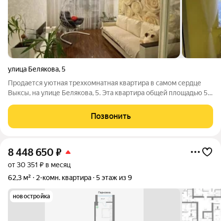
улица Белякова
,
5
Продается уютная трехкомнатная квартира в самом сердце
Выксы, на улице Белякова, 5. Эта квартира общей площадью 57
кв. м расположена на 5-м этаже 5-этажного кирпичного дома,
построенного в 1990 году. Удобная планировка включает в
Позвонить
себя просторную
8 448 650
₽
от 30 351 ₽ в месяц
62,3 м²
2-комн. квартира
5 этаж из 9
новостройка