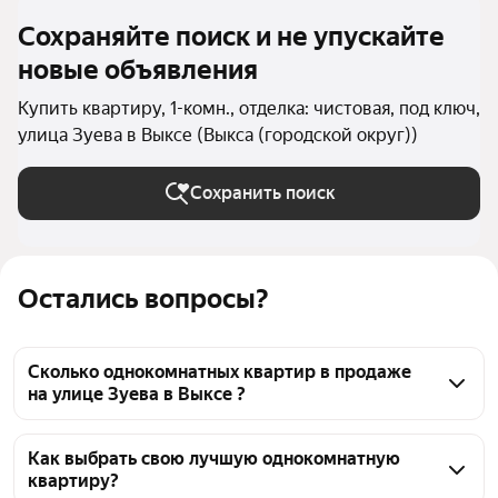
Сохраняйте поиск и не упускайте
новые объявления
Купить квартиру, 1-комн., отделка: чистовая, под ключ,
улица Зуева в Выксе (Выкса (городской округ))
Сохранить поиск
Остались вопросы?
Сколько однокомнатных квартир в продаже
на улице Зуева в Выксе ?
На Яндекс Недвижимости в продаже на улице 
Зуева в Выксе 5 однокомнатных квартир 5 
Как выбрать свою лучшую однокомнатную
квартиру?
объявлений от застройщиков