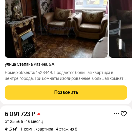
улица Степана Разина
,
9А
Номер объекта: 1528449. Продаётся большая квартира в
центре города. Три комнаты изолированные, большая комната-
проходная.Есть балкон. Квартира ухоженная.Пластиковые
окна. Все коммуникации заменены. Отличное
Позвонить
месторасположение. Рядом школа и детский
6 091 723
₽
от 25 566 ₽ в месяц
41,5 м²
1-комн. квартира
4 этаж из 8