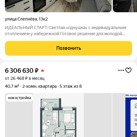
улица Слепнёва
,
13к2
ИДЕАЛЬНЫЙ СТАРТ: Светлая «однушка» с индивидуальным
отоплением у набережной Готовое решение для молодой
семьи или выгодных инвестиций квартира, в которой уже всё
продумано за вас. Адрес: г. Выкса, ул. Слепнева, д. 13/2 Дом:
Позвонить
кирпичный, 2017 года
6 306 630
₽
от 26 468 ₽ в месяц
40,7 м²
2-комн. квартира
5 этаж из 8
новостройка