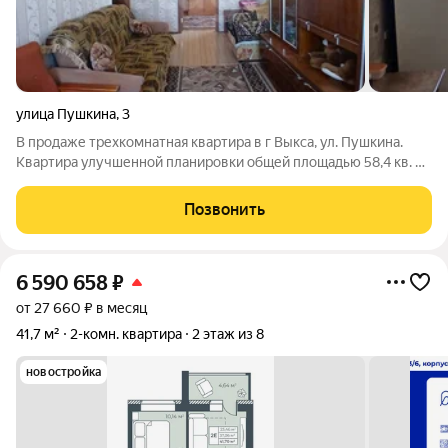
улица Пушкина
,
3
В продаже трехкомнатная квартира в г Выкса, ул. Пушкина.
Квартира улучшенной планировки общей площадью 58,4 кв. м.
расположена на 7 этаже 9-этажного панельного дома.
Просторная кухня около 9 кв. м. позволяет разместить
Позвонить
полноценную обеденную группу.
6 590 658
₽
от 27 660 ₽ в месяц
41,7 м²
2-комн. квартира
2 этаж из 8
новостройка