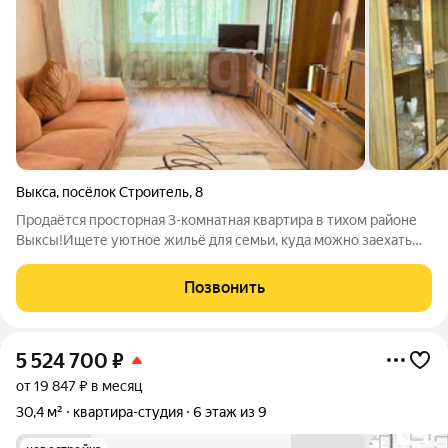
Выкса
,
посёлок Строитель
,
8
Продаётся просторная 3-комнатная квартира в тихом районе
Выксы!Ищете уютное жильё для семьи, куда можно заехать
сразу и без лишних вложений? Это ваш идеальный вариант!
Квартира расположена в посёлке Строитель здесь вы найдёте
Позвонить
идеальный баланс между
5 524 700
₽
от 19 847 ₽ в месяц
30,4 м²
квартира-студия
6 этаж из 9