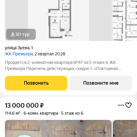
3D-тур
улица Зуева
,
1
ЖК Премьера
, 2 квартал 2028
Продается 2 -комнатная квартира №47 на 5 этаже в ЖК
Премьера Перечень действующих скидок 1. «Повторная
покупка» 2% 2. «Для участников СВО и сотрудников ОПК/ВПК»
2% 3. «Большой семье большая скидка» от 1% до 3% По
Позвонить
Позвоните мне
каждому виду скидок требуются
13 000 000
₽
114,6 м²
6-комн. квартира
5 этаж из 6