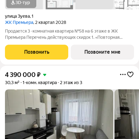
3D-тур
улица Зуева
,
1
ЖК Премьера
, 2 квартал 2028
Продается 3 -комнатная квартира №58 на 6 этаже в ЖК
Премьера Перечень действующих скидок 1. «Повторная
покупка» 2% 2. «Для участников СВО и сотрудников ОПК/ВПК»
2% 3. «Большой семье большая скидка» от 1% до 3% По
Позвонить
Позвоните мне
каждому виду скидок требуются
4 390 000
₽
30,3 м²
1-комн. квартира
2 этаж из 3