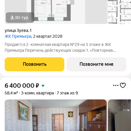
3D-тур
улица Зуева
,
1
ЖК Премьера
, 2 квартал 2028
Продается 2 -комнатная квартира №29 на 3 этаже в ЖК
Премьера Перечень действующих скидок 1. «Повторная
покупка» 2% 2. «Для участников СВО и сотрудников ОПК/ВПК»
2% 3. «Большой семье большая скидка» от 1% до 3% По
Позвонить
Позвоните мне
каждому виду скидок требуются
6 400 000
₽
58,4 м²
3-комн. квартира
7 этаж из 9