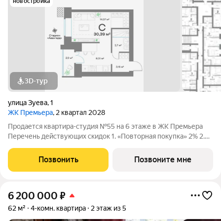
новостройка
3D-тур
улица Зуева
,
1
ЖК Премьера
, 2 квартал 2028
Продается квартира-студия №55 на 6 этаже в ЖК Премьера
Перечень действующих скидок 1. «Повторная покупка» 2% 2.
«Для участников СВО и сотрудников ОПК/ВПК» 2% 3.
«Большой семье большая скидка» от 1% до 3% По каждому
Позвонить
Позвоните мне
виду скидок требуются
6 200 000
₽
62 м²
4-комн. квартира
2 этаж из 5