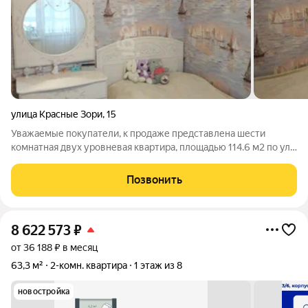
улица Красные Зори
,
15
Уважаемые покупатели, к продаже представлена шести
комнатная двух уровневая квартира, площадью 114.6 м2 по ул.
Красные Зори д. 15. На каждом уровне квартиры есть своя
лоджия, лоджии находятся на разных сторонах дома, как и окна
Позвонить
квартиры выходят на
8 622 573
₽
от 36 188 ₽ в месяц
63,3 м²
2-комн. квартира
1 этаж из 8
новостройка