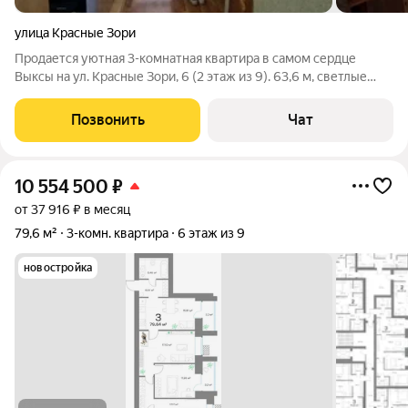
улица Красные Зори
Продается уютная 3-комнатная квартира в самом сердце
Выксы на ул. Красные Зори, 6 (2 этаж из 9). 63,6 м, светлые
комнаты, косметический ремонт: новые пластиковые окна,
натяжные потолки, застеклённый балкон и прочная
Позвонить
Чат
металлическая дверь. Санузел
10 554 500
₽
от 37 916 ₽ в месяц
79,6 м²
3-комн. квартира
6 этаж из 9
новостройка