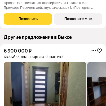
Продается 1 -комнатная квартира №5 на 1 этаже в ЖК
Премьера Перечень действующих скидок 1. «Повторная
покупка» 2% 2. «Для участников СВО и сотрудников ОПК/ВПК»
2% 3. «Большой семье большая скидка» от 1% до 3% По
Позвонить
Позвоните мне
каждому виду скидок требуются
Другие предложения в Выксе
6 900 000
₽
63,6 м²
3-комн. квартира
2 этаж из 5