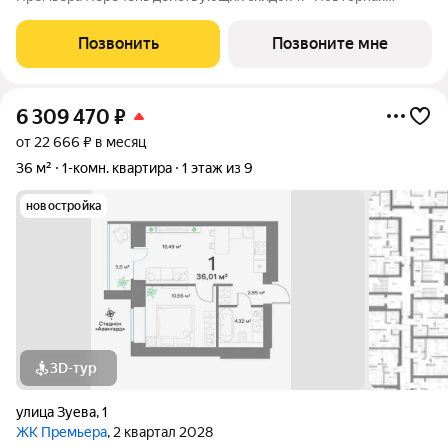
покупка» 2% 2. «Для участников СВО и сотрудников ОПК/ВПК»
2% 3. «Большой семье большая скидка» от 1% до 3% По
Позвонить
Позвоните мне
каждому виду скидок требуются
6 309 470
₽
от 22 666 ₽ в месяц
36 м²
1-комн. квартира
1 этаж из 9
новостройка
3D-тур
улица Зуева
,
1
ЖК Премьера
, 2 квартал 2028