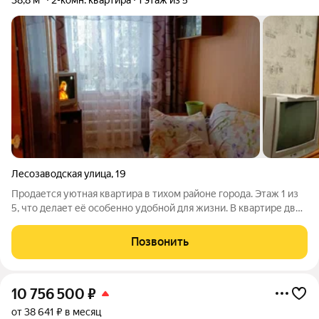
38,8 м²
2-комн. квартира
1 этаж из 5
Лесозаводская улица
,
19
Продается уютная квартира в тихом районе города. Этаж 1 из
5, что делает её особенно удобной для жизни. В квартире две
просторные комнаты и общая площадь 38.80 квадратных
метров. Особенностью этого варианта является его
Позвонить
экономичность. Здесь вы
10 756 500
₽
от 38 641 ₽ в месяц