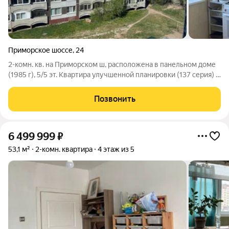
Приморское шоссе
,
24
2-комн. кв. на Приморском ш, расположена в панельном доме
(1985 г), 5/5 эт. Квартира улучшенной планировки (137 серия) в
хорошем состоянии. Общая площадь 53 кв. м, жилая площадь
29.9 кв. м (17/12.9), кухня 8.4 кв. м. Просторная прихожая,
Позвонить
6 499 999
₽
53,1 м²
2-комн. квартира
4 этаж из 5