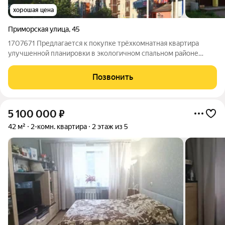
хорошая цена
Приморская улица
,
45
1707671 Предлагается к покупке трёхкомнатная квартира
улучшенной планировки в экологичном спальном районе
Выборга, улица Приморская, дом 45. Третий этаж пятиэтажного
панельного дома 1993 года постройки. Общая площадь
Позвонить
помещения 74 кв.м, жилая 42,4
5 100 000
₽
42 м²
2-комн. квартира
2 этаж из 5