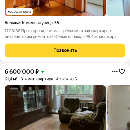
хорошая цена
Большая Каменная улица
,
3Б
1703138 Просторная, светлая трёхкомнатная квартира, с
дизайнерским ремонтом! Общая площадь 95,4 м, квартира
расположена на 8 этаже 10-этажного монолитного дома 2001
года постройки. Жилая площадь 52,5 м - Кухня 14 м, с
Позвонить
встроенной мебелью и
6 600 000
₽
61,4 м²
3-комн. квартира
4 этаж из 5