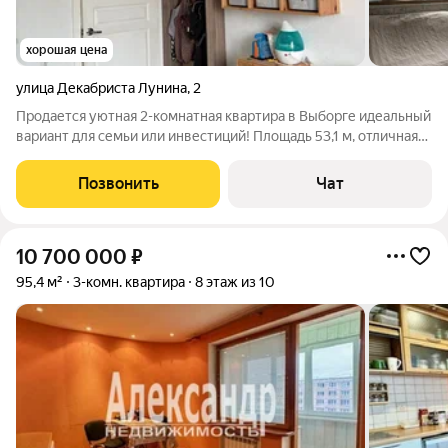
хорошая цена
улица Декабриста Лунина
,
2
Продается уютная 2-комнатная квартира в Выборге идеальный
вариант для семьи или инвестиций! Площадь 53,1 м, отличная
планировка: просторная кухней , отдельная спальня,
совмещенный санузел с современной сантехникой. Квартира
Позвонить
Чат
в хорошем жилом состоянии
10 700 000
₽
95,4 м²
3-комн. квартира
8 этаж из 10