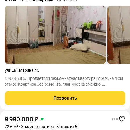
улица Гагарина
,
10
139296380 Продается трехкомнатная квартира 61,9 м. на 4 ом
этаже. Квартира без ремонта, планировка смежно-
изолированная, кухня 6 м, СУР, есть лоджия. Прямая продажа,
один взрослый собственник более 5ти лет. Подходит под
Позвонить
ипотеку и сертификаты. Все
9 990 000
₽
72,6 м²
3-комн. квартира
5 этаж из 5