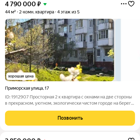
4 790 000
₽
44 м²
2-комн. квартира
4 этаж из 5
хорошая цена
Приморская улица
,
17
ID: 1912907 Просторная 2 к квартира с окнами на две стороны
в прекрасном, уютном, экологически чистом городе на берегу
финского залива. 20 минут пешком до исторического центра
города. Комнаты смежно-изолированные, раздельный
Позвонить
санузел. Квартира