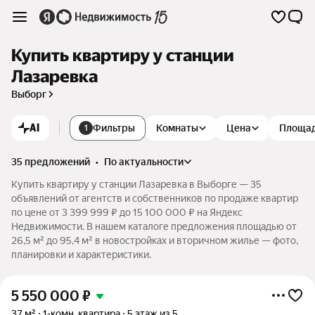
Купить квартиру у станции
Лазаревка
Выборг
AI
Фильтры
Комнаты
Цена
Площа
1
35 предложений
•
по актуальности
Купить квартиру у станции Лазаревка в Выборге — 35
объявлений от агентств и собственников по продаже квартир
по цене от 3 399 999 ₽ до 15 100 000 ₽ на Яндекс
Недвижимости. В нашем каталоге предложения площадью от
26,5 м² до 95,4 м² в новостройках и вторичном жилье — фото,
планировки и характеристики.
5 550 000
₽
37 м²
1-комн. квартира
5 этаж из 5