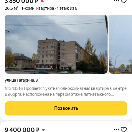
3 850 000
₽
26,5 м²
1-комн. квартира
1 этаж из 5
улица Гагарина
,
9
№343216 Продается уютная однокомнатная квартира в центре
Выборга. Расположена на первом этаже пятиэтажного
кирпичного дома по адресу: улица Гагарина, дом 9. Общая
площадь квартиры составляет 26,5 м, из которых 15,7 м
Позвонить
занимает комната и 4,9 м кухня.
9 400 000
₽