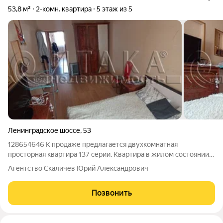
53,8 м²
2-комн. квартира
5 этаж из 5
Ленинградское шоссе
,
53
128654646 К продаже предлагается двухкомнатная
просторная квартира 137 серии. Квартира в жилом состоянии (
заезжай и живи). Квартира угловая, теплая - минимум соседей.
Агентство Скаличев Юрий Александрович
Рядом 8-я школа, супермаркет "Магнит Экстра", бассейн,
детский сад, автобусные
Позвонить