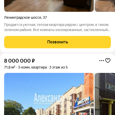
Ленинградское шоссе
,
37
Продается уютная, теплая квартира рядом с центром, в тихом,
зеленом районе. Все комнаты изолированные, застекленный
балкон. Недалеко парк Батарейная гора, множество магазинов,
Лента, Пятерочка, рынок, детсад, школа, бассейн. Прямая
Позвонить
продажа, без
8 000 000
₽
71,8 м²
3-комн. квартира
3 этаж из 5