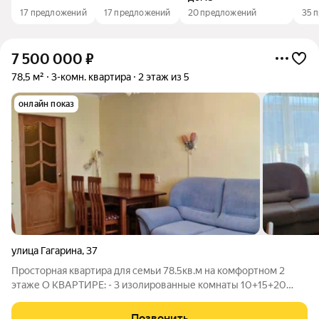
17 предложений
17 предложений
20 предложений
35 
7 500 000
₽
78,5 м²
3-комн. квартира
2 этаж из 5
онлайн показ
улица Гагарина
,
37
Просторная квартира для семьи 78.5кв.м на комфортном 2
этаже О КВАРТИРЕ: - 3 изолированные комнаты 10+15+20
кв.м - кухня 7 кв.м - 2 кладовки для хранения вещей - Большая
застекленная лоджия 6 кв.м - Двусторонняя восток-запад,
Позвонить