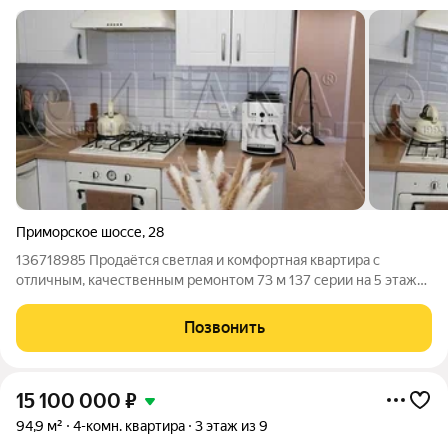
Приморское шоссе
,
28
136718985 Продаётся светлая и комфортная квартира с
отличным, качественным ремонтом 73 м 137 серии на 5 этаже
5ти этажного дома идеальное решение для тех, кто хочет
сразу заселиться без дополнительных вложений. Кухня 9 м,
Позвонить
все комнаты раздельные,
15 100 000
₽
94,9 м²
4-комн. квартира
3 этаж из 9