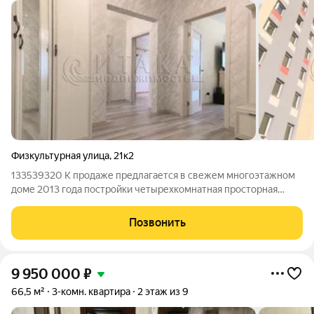
Физкультурная улица
,
21к2
133539320 К продаже предлагается в свежем многоэтажном
доме 2013 года постройки четырехкомнатная просторная
квартира с изолированными комнатами, объёмной кухней и
прихожей. Под ипотеку, различные субсидии подходит.
Позвонить
Звоните, записывайтесь на просмотр.
9 950 000
₽
66,5 м²
3-комн. квартира
2 этаж из 9