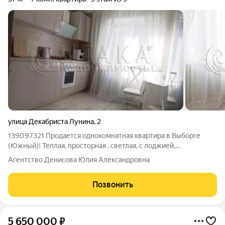
улица Декабриста Лунина
,
2
139097321 Продается однокомнатная квартира в Выборге
(Южный)! Теплая, просторная , светлая, с лоджией,
расположена на пятом этаже пятиэтажного дома. стены
Агентство Денисова Юлия Александровна
ровные пол ламинат встроенная современная кухня. Приятно
оборудованая ванная Окна
Позвонить
5 650 000
₽