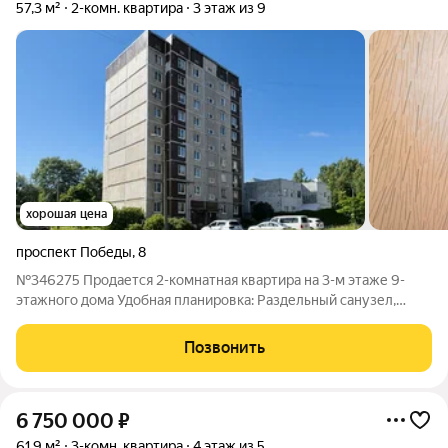
57,3 м²
2-комн. квартира
3 этаж из 9
хорошая цена
проспект Победы
,
8
№346275 Продается 2-комнатная квартира на 3-м этаже 9-
этажного дома Удобная планировка: Раздельный санузел,
вместительная гардеробная, просторная прихожая. Чистый
подъезд и новый лифт: В доме всего одна парадная,
Позвонить
управление домом ТСЖ. Развитая
6 750 000
₽
61,9 м²
3-комн. квартира
4 этаж из 5