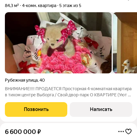
84,3 м²
4-комн. квартира
5 этаж из 5
Рубежная улица
,
40
ВНИМАНИЕ!!!! ПРОДАЕТСЯ Просторная 4-комнатная квартира
в тихом центре Выборга / Свой двор-парк О КВАРТИРЕ (Уют и
свобода) Представьте: 84,3 кв. м личного пространства, где
каждый член семьи найдет свой уголок Это не просто метры
Позвонить
Написать
это возможность
6 600 000
₽