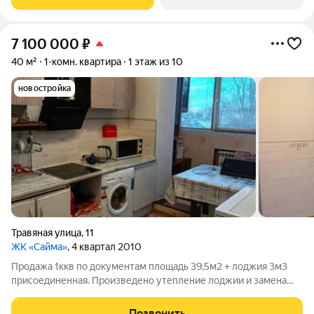
пpиятный вид нa зелень двopa.
7 100 000
₽
40 м²
1-комн. квартира
1 этаж из 10
новостройка
Травяная улица
,
11
ЖК «Сайма»
, 4 квартал 2010
Продажа 1ккв по документам площадь 39,5м2 + лоджия 3м3
присоединенная. Произведено утепление лоджии и замена
стеклопакета на 2х-камерное. 1/10 этаж. но снизу есть
полноценное коммерческое помещение, вход в него с
Позвонить