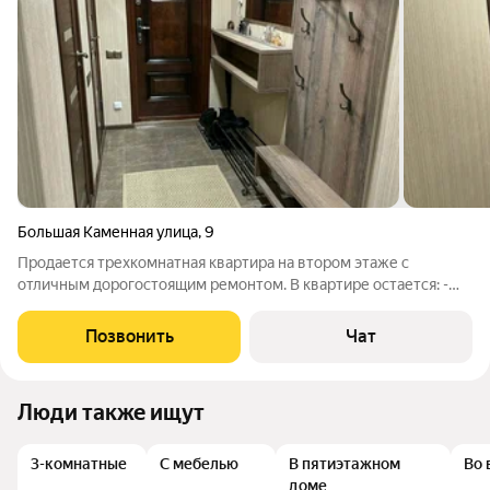
Большая Каменная улица
,
9
Продается трехкомнатная квартира на втором этаже с
отличным дорогостоящим ремонтом. В квартире остается: -
вся мебель, встроенные шкафы, гардеробная (кроме прихожей
и дивана из оранжевой комнаты) - люстры - шторы и тюли,
Позвонить
Чат
сшитые на заказ, карнизы -
Люди также ищут
3-комнатные
С мебелью
В пятиэтажном
Во 
доме