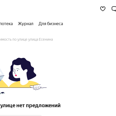
потека
Журнал
Для бизнеса
имость по улице улица Есенина
 улице нет предложений