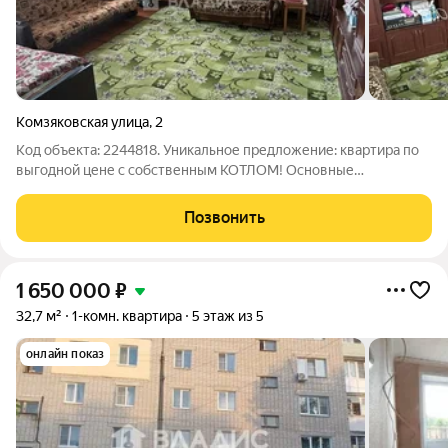
Комзяковская улица
,
2
Код объекта: 2244818. Уникальное предложение: квартира по
выгодной цене с собственным КОТЛОМ! Основные
характеристики: - Адрес: Россия, Владимирская область,
Вязники, Комзяковская улица, 2. (р-н Толмачево) - Год
Позвонить
постройки: 1959. - Материал
1 650 000
₽
32,7 м²
1-комн. квартира
5 этаж из 5
онлайн показ