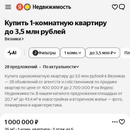
Купить 1-комнатную квартиру
до 3,5 млн рублей
Вязники
AI
Фильтры
1 комн.
до 3,5 млн ₽
Пл
2
28 предложений
•
по актуальности
Купить однокомнатную квартиру до 3,5 млн рублей в Вязниках
— 28 объявлений от агентств и собственников по продаже
квартир по цене от 400 000 ₽ до 2 700 000 ₽ на Яндекс
Недвижимости. В нашем каталоге предложения площадью от
20,7 м² до 43,4 м² в новостройках и вторичном жилье — фото,
планировки и характеристики.
1 000 000
₽
35 м²
1-комн. квартира
3 этаж из 5