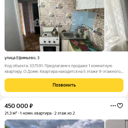
улица Ефимьево
,
3
Код объекта: 337591. Предлагаем к продаже 1 комнатную
квартиру. О Доме: Квартира находится на 5 этаже 9-этажного
кирпичного дома. В доме чистые подъезды, просторные
лестничные пролеты. Имеется детская площадка во дворе
Позвонить
дома и удобную парковка. О
450 000
₽
21,3 м²
1-комн. квартира
2 этаж из 2