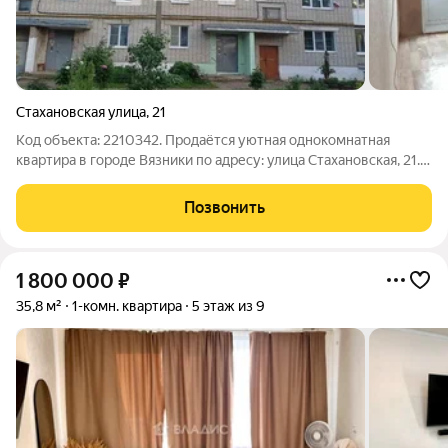
Стахановская улица
,
21
Код объекта: 2210342. Продаётся уютная однокомнатная
квартира в городе Вязники по адресу: улица Стахановская, 21.
Это идеальный вариант для тех, кто ищет комфортное жильё
по доступной цене. Квартира расположена на 5 этаже
Позвонить
пятиэтажного кирпичного дома
1 800 000
₽
35,8 м²
1-комн. квартира
5 этаж из 9