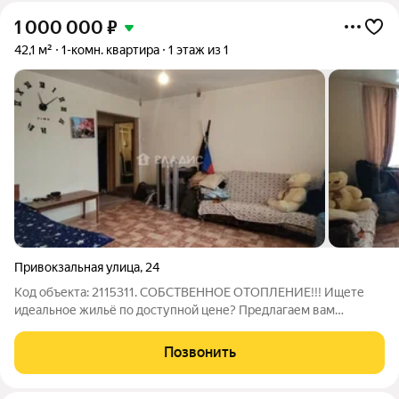
1 000 000
₽
42,1 м²
1-комн. квартира
1 этаж из 1
Привокзальная улица
,
24
Код объекта: 2115311. СОБСТВЕННОЕ ОТОПЛЕНИЕ!!! Ищете
идеальное жильё по доступной цене? Предлагаем вам
квартиру в городе Вязники, на Привокзальной улице, 24. Это
отличный выбор для тех, кто ценит комфорт и удобство.
Позвонить
Квартира расположена на первом