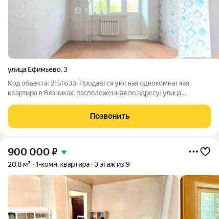
улица Ефимьево
,
3
Код объекта: 2151633. Продаётся уютная однокомнатная
квартира в Вязниках, расположенная по адресу: улица
Ефимьево, 3. Это идеальное предложение для тех, кто ищет
комфортное жильё по доступной цене. Квартира находится на
Позвонить
втором этаже девятиэтажного
900 000
₽
20,8 м²
1-комн. квартира
3 этаж из 9