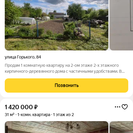
улица Горького
,
84
Продам 1 комнатную квартиру на 2-ом этаже 2-х этажного
кирпичного-деревянного дома с частичными удобствами. В
квартире газ, коммунальные платежи минимальны. Дом в
тихом спальном районе, рядом остановка, школа, магазин.
Позвонить
Один взрослый собственник,
1 420 000
₽
31 м²
1-комн. квартира
1 этаж из 2