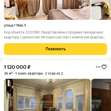
улица 1 Мая
,
5
Код объекта: 2220981. Представляем к продаже прекрасную
квартиру с ремонтом! Уютная и светлая 1-комнатная квартира
35,8 м на 5 этаже кирпичного дома готова к заезду Жилая 18,3
м и кухня 11 м удобное зонирование, отдельная комната,
Позвонить
балкон, потолки
1 120 000
₽
36 м²
1-комн. квартира
2 этаж из 2