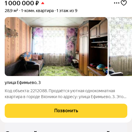
1 000 000
₽
28,9 м²
1-комн. квартира
1 этаж из 9
улица Ефимьево
,
3
Код объекта: 2212088. Продаётся уютная однокомнатная
квартира в городе Вязники по адресу: улица Ефимьево, 3. Это
идеальный выбор для тех, кто ищет комфортное жильё по
доступной цене. Квартира расположена на первом этаже
Позвонить
девятиэтажного кирпичного