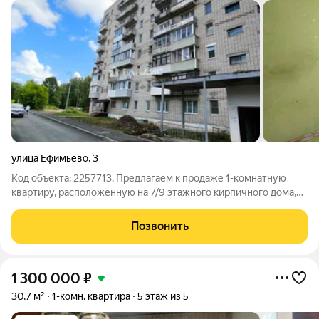
улица Ефимьево
,
3
Код объекта: 2257713. Предлагаем к продаже 1-комнатную
квартиру, расположенную на 7/9 этажного кирпичного дома,
мкр. Ефимьво, д. 3, г. Вязники. Квартира светлая, теплая. С
балкона открывается красивый вид, его также можно
Позвонить
использовать как
1 300 000
₽
30,7 м²
1-комн. квартира
5 этаж из 5