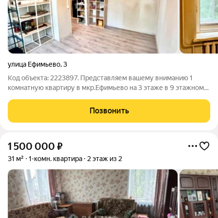
улица Ефимьево
,
3
Код объекта: 2223897. Представляем вашему вниманию 1
комнатную квартиру в мкр.Ефимьево на 3 этаже в 9 этажном
доме. Квартира не большая, сделана косметика. По большому
счету заезжай и живи. Дом теплый, вода и отопление все
Позвонить
центральное, соседи
1 500 000
₽
31 м²
1-комн. квартира
2 этаж из 2