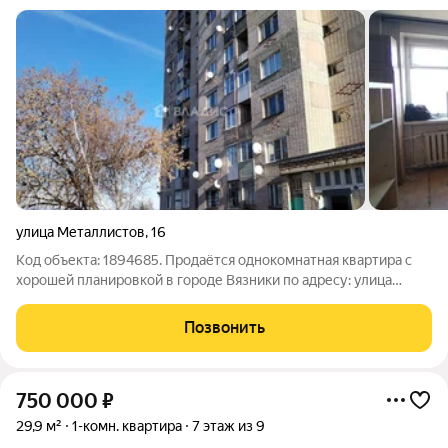
улица Металлистов
,
16
Код объекта: 1894685. Продаётся однокомнатная квартира с
хорошей планировкой в городе Вязники по адресу: улица
Металлистов, 16. Это идеальный выбор для тех, кто ищет
комфортное жильё по доступной цене. Квартира расположена
Позвонить
на 8 этаже 9-этажного
750 000
₽
29,9 м²
1-комн. квартира
7 этаж из 9