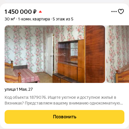
1 450 000
₽
30 м²
1-комн. квартира
5 этаж из 5
улица 1 Мая
,
27
Код объекта: 1879076. Ищете уютное и доступное жильё в
Вязниках? Представляем вашему вниманию однокомнатную
квартиру по адресу: улица 1 Мая, 27. Эта квартира отличный
выбор для тех, кто ценит комфорт и практичность. Квартира
Позвонить
расположена на 5 этаже,