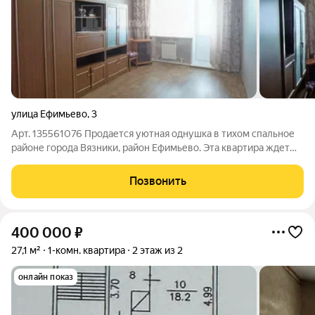
улица Ефимьево
,
3
Арт. 135561076 Продается уютная однушка в тихом спальное
районе города Вязники, район Ефимьево. Эта квартира ждет
своих новых хозяев! Теплая и светлая, с приятным
косметическим ремонтом и частично остающейся мебелью и
Позвонить
техникой заезжай и живи.
400 000
₽
27,1 м²
1-комн. квартира
2 этаж из 2
онлайн показ