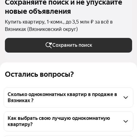
Сохраняйте поиск и не упускайте
новые объявления
Купить квартиру, 1-комн., до 3,5 млн ₽ за всё в
Вязниках (Вязниковский округ)
Сохранить поиск
Остались вопросы?
Сколько однокомнатных квартир в продаже в
Вязниках ?
На Яндекс Недвижимости в продаже в Вязниках 28 
однокомнатных квартир, из них 1 объявление от 
Как выбрать свою лучшую однокомнатную
квартиру?
собственников, 27 объявлений от агентств
Чтобы купить 1-комнатную квартиру до 3,5 млн 