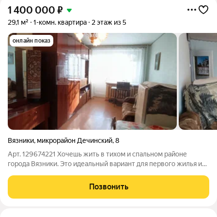
1 400 000
₽
29,1 м²
1-комн. квартира
2 этаж из 5
онлайн показ
Вязники
,
микрорайон Дечинский
,
8
Арт. 129674221 Хочешь жить в тихом и спальном районе
города Вязники. Это идеальный вариант для первого жилья и
спокойной жизни. Основные параметры: Общая площадь: 29.1
кв. м. Комната: 16 кв. м. Кухня: 6.5 кв. м. Этаж: 2-й из 5-ти
Позвонить
(комфортная