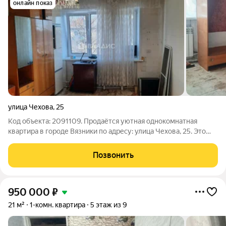
онлайн показ
улица Чехова
,
25
Код объекта: 2091109. Продаётся уютная однокомнатная
квартира в городе Вязники по адресу: улица Чехова, 25. Это
идеальный выбор для тех, кто ищет комфортное жильё по
доступной цене. Очень теплая. Квартира нуждается в
Позвонить
ремонте. Пластиковые окна, .
950 000
₽
21 м²
1-комн. квартира
5 этаж из 9