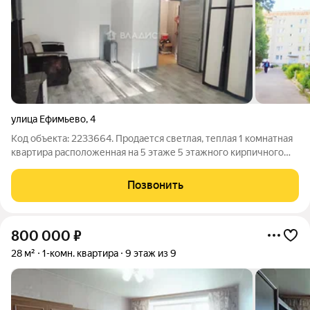
улица Ефимьево
,
4
Код объекта: 2233664. Продается светлая, теплая 1 комнатная
квартира расположенная на 5 этаже 5 этажного кирпичного
дома. В спокойном спальном районе г .Вязники. В квартире
выполнен частичный ремонт( сделано все самое дорогое):
Позвонить
вставлены окна ПВХ,
800 000
₽
28 м²
1-комн. квартира
9 этаж из 9