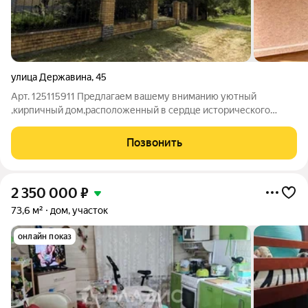
улица Державина
,
45
Арт. 125115911 Предлагаем вашему вниманию уютный
,кирпичный дом,расположенный в сердце исторического
города Вязники.Этот дом станет идеальным местом,как для
спокойной жизни,так и для активного отдыха. Двухэтажный
Позвонить
дом площадью 163 кв. м. с четырьмя
2 350 000
₽
73,6 м²
дом, участок
онлайн показ