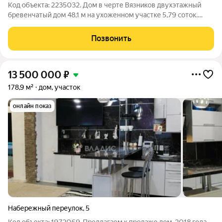
Код объекта: 2235032. Дом в черте Вязников двухэтажный
бревенчатый дом 48,1 м на ухоженном участке 5,79 соток.
Приезжаешь и сразу чувствуешь тепло: массивные
деревянные стены и индивидуальный котёл дают стабильный
Позвонить
комфорт зимой, а центральное
13 500 000
₽
178,9 м²
дом, участок
онлайн показ
Набережный переулок
,
5