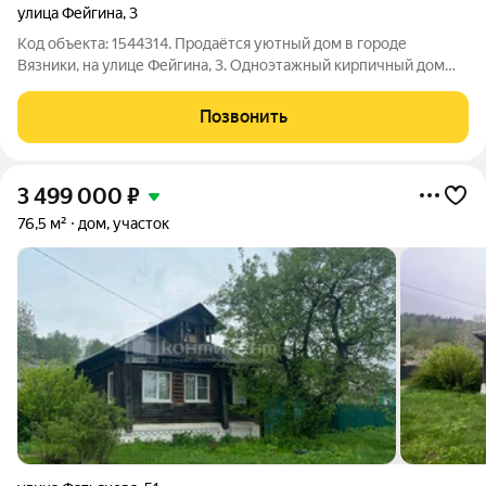
улица Фейгина
,
3
Код объекта: 1544314. Продаётся уютный дом в городе
Вязники, на улице Фейгина, 3. Одноэтажный кирпичный дом
площадью 41,4 кв. м идеальный вариант для тех, кто ценит
спокойствие и комфорт. В доме две комнаты общей площадью
Позвонить
22,1 кв. м, просторная
3 499 000
₽
76,5 м²
дом, участок