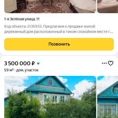
1-я Зелёная улица
,
11
Код объекта: 2135933. Предлагаем к продаже жилой
деревянный дом расположенный в тихом спокойном месте г.
Вязники Микрорайон Нововязники, в тоже время вся
инфраструктура рядом, школа, магазины, остановка
Позвонить
общественного транспорта, жд станция (
3 500 000
₽
59 м²
дом, участок