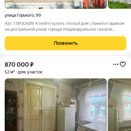
улица Горького
,
99
Арт. 138182689 Успейте купить теплый дом с баней и гаражом
на центральной улице города! Индивидуальное газовое
отопление (экономия и тепло зимой)Центральные вода и
канализация. Скважина. Пластиковые окна, спутниковое ТВ и
Позвонить
интернет. Баня с газом и
870 000
₽
52 м²
дом, участок