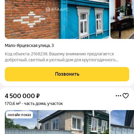
Мало-Ярцевская улица
,
3
Код объекта: 2168238. Вашему вниманию предлагается
добротный, светлый и уютный дом для круглогодичного
проживания, расположенный на Мало-Ярцевской улице, в
городе Вязники. Этот одноэтажный дом идеально подойдёт
Позвонить
для тех, кто ищет спокойное место для
4 500 000
₽
170,6 м²
часть дома, участок
онлайн показ