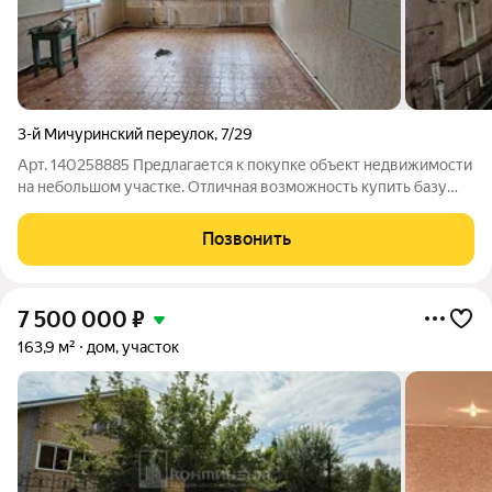
3-й Мичуринский переулок
,
7/29
Арт. 140258885 Предлагается к покупке объект недвижимости
на небольшом участке. Отличная возможность купить базу
для загородного отдыха по цене земли! Характеристики: Дом:
90 кв.м. (требуется ремонт крыши). Коммуникации: Есть ВСЁ
Позвонить
(газ/свет/вода)
7 500 000
₽
163,9 м²
дом, участок