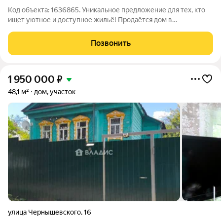
Код объекта: 1636865. Уникальное предложение для тех, кто
ищет уютное и доступное жильё! Продаётся дом в
микрорайоне Нововязники города Вязники, по адресу: улица
Механизаторов, 10. Этот одноэтажный дом площадью 46,6 кв.
Позвонить
м идеально подойдёт для
1 950 000
₽
48,1 м²
дом, участок
улица Чернышевского
,
16