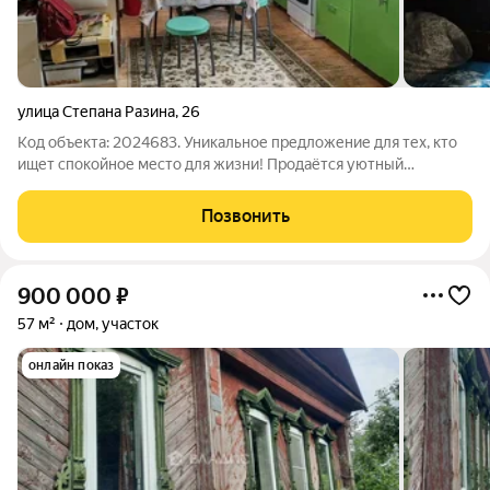
улица Степана Разина
,
26
Код объекта: 2024683. Уникальное предложение для тех, кто
ищет спокойное место для жизни! Продаётся уютный
двухэтажный дом в городе Вязники, Владимирская область, по
адресу: улица Степана Разина, 26. Дом построен в 1928 году,
Позвонить
имеет общую площадь 73,6
900 000
₽
57 м²
дом, участок
онлайн показ