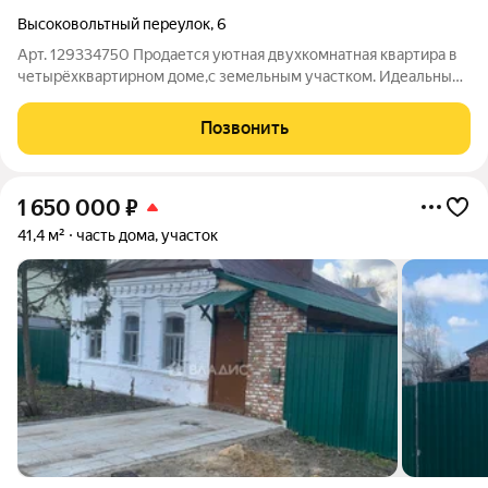
Высоковольтный переулок
,
6
Арт. 129334750 Продается уютная двухкомнатная квартира в
четырёхквартирном доме,с земельным участком. Идеальный
вариант для тех, кто ищет спокойную жизнь , с комфортом
городской квартиры. Главные преимущества: Земельный
Позвонить
участок в собственности: В
1 650 000
₽
41,4 м²
часть дома, участок