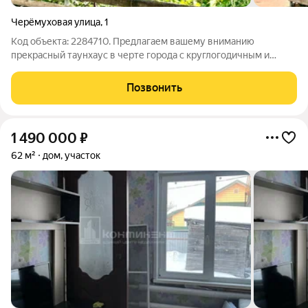
Черёмуховая улица
,
1
Код объекта: 2284710. Предлагаем вашему вниманию
прекрасный таунхаус в черте города с круглогодичным и
асфальтированным подъездом! Простор и расположение
Кирпичный двухэтажный дом 129,3 м (жилая 82,6 м) по адресу
Позвонить
Черёмуховая, 1 удобная планировка
1 490 000
₽
62 м²
дом, участок