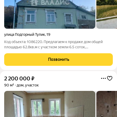
улица Подгорный Тупик
,
19
Код объекта: 1086220. Предлагаем к продаже дом общей
площадью 62.8кв.м с участком земли 6.5 соток,
расположенный в городе Вязники , ул. Подгорный Тупик Дом
двухэтажный ( один из этажей цокольный ) В доме 3 комнаты,
Позвонить
кухня , баня. коммуникации ( свет ,
2 200 000
₽
90 м²
дом, участок