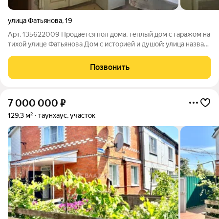
улица Фатьянова
,
19
Арт. 135622009 Продается пол дома, теплый дом с гаражом на
тихой улице Фатьянова Дом с историей и душой: улица названа
в честь знаменитого поэта-песенника Алексея Ивановича
Фатьянова, жившего и творившего здесь. Коммуникации и
Позвонить
удобства: Газовое
7 000 000
₽
129,3 м²
таунхаус, участок