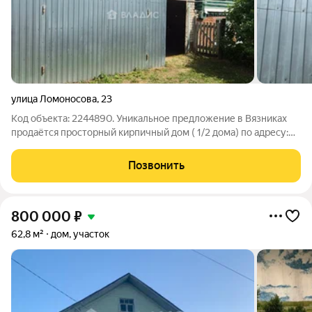
улица Ломоносова
,
23
Код объекта: 2244890. Уникальное предложение в Вязниках
продаётся просторный кирпичный дом ( 1/2 дома) по адресу:
улица Ломоносова, 23. Это идеальное место для тех, кто ищет
комфорт и уют в своём жилище. Дом построен в 1968 году,
Позвонить
общая площадь
800 000
₽
62,8 м²
дом, участок