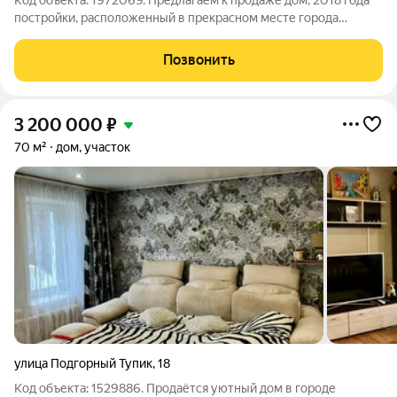
Код объекта: 1972069. Предлагаем к продаже дом, 2018 года
постройки, расположенный в прекрасном месте города
Вязники, район Центра. Дом из кирпича, общей площадью 178
кв.м., выполнен по индивидуальному проекту. Полностью
Позвонить
готов к проживанию! Дом
3 200 000
₽
70 м²
дом, участок
улица Подгорный Тупик
,
18
Код объекта: 1529886. Продаётся уютный дом в городе