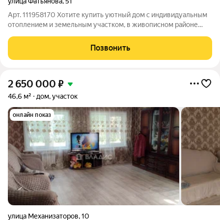
улица Фатьянова
,
51
Арт. 111958170 Хотите купить уютный дом с индивидуальным
отоплением и земельным участком, в живописном районе
нашего города - комфортная жизнь в шаговой доступности!
Предлагаю вашему вниманию просторный дом с садом и
Позвонить
удобным подъездом - идеальный
2 650 000
₽
46,6 м²
дом, участок
онлайн показ
улица Механизаторов
,
10