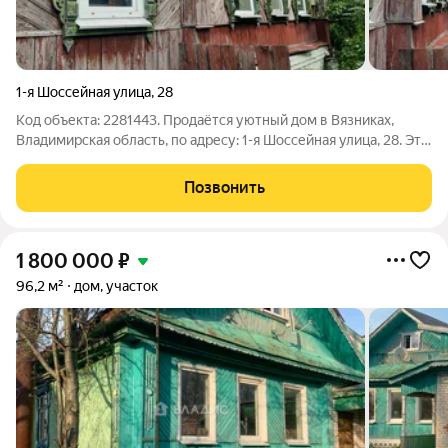
1-я Шоссейная улица
,
28
Код объекта: 2281443. Продаётся уютный дом в Вязниках,
Владимирская область, по адресу: 1-я Шоссейная улица, 28. Это
идеальное место для тех, кто ищет спокойствие и уединение,
но при этом не хочет быть далеко от городской суеты. На
Позвонить
участке есть все
1 800 000
₽
96,2 м²
дом, участок