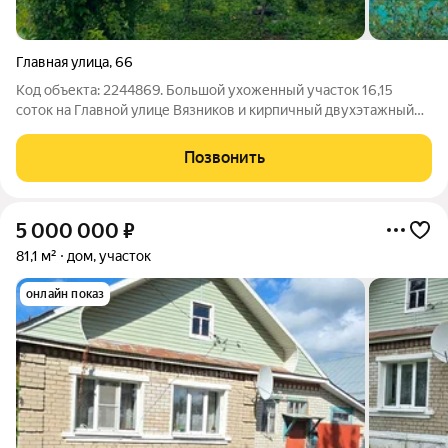
Главная улица
,
66
Код объекта: 2244869. Большой ухоженный участок 16,15
соток на Главной улице Вязников и кирпичный двухэтажный
дом 59 м с индивидуальным котлом реальная возможность
жить комфортно и экономно. Утреннее солнце наполняет
Позвонить
комнаты, а собственная баня и
5 000 000
₽
81,1 м²
дом, участок
онлайн показ