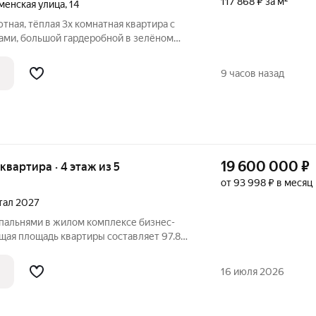
117 868 ₽ за м²
менская улица
,
14
тная, тёплая 3х комнатная квартира с
ми, большой гардеробной в зелёном
тира продаётся в прямой продаже в связи
род. Большие комнаты, удобная кухня с
9 часов назад
19 600 000
₽
 квартира · 4 этаж из 5
от 93 998 ₽ в месяц
ртал 2027
спальнями в жилом комплексе бизнес-
бщая площадь квартиры составляет 97.89
отведено под просторную кухню-
. С мастер спальней площадью 16 м2 со
16 июля 2026