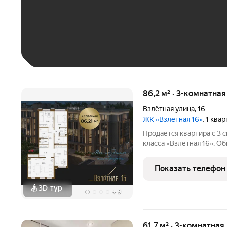
До 30 тыс. ₽
До 50 тыс. ₽
До 70 тыс. ₽
Больше 100 тыс. ₽
86,2 м² · 3-комнатна
Взлётная улица
,
16
ЖК «Взлетная 16»
, 1 ква
Продается квартира с 3 
класса «Взлетная 16». О
м2 из которых 23,80 м2 
гостиную с тремя окнами
Показать телефон
своим сан. узлом и
3D-тур
+
9
61,7 м² · 3-комнатная