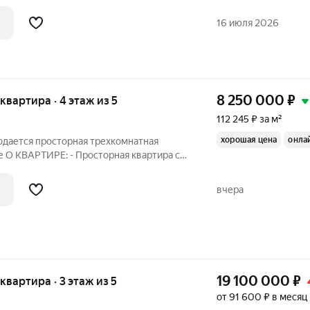
отведено под просторную кухню-
хитектурным решением с панорамным
16 июля 2026
8 250 000
₽
 квартира · 4 этаж из 5
112 245 ₽ за м²
хорошая цена
онла
родается просторная трехкомнатная
е О КВАРТИРЕ: - Просторная квартира с
Все комнаты изолированные - Квартира
 тихий и спокойный двор - Сделан
вчера
19 100 000
₽
 квартира · 3 этаж из 5
от 91 600 ₽ в месяц