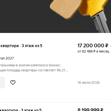
До 100 тыс. ₽
17 200 000
₽
я квартира · 3 этаж из 5
от 82 488 ₽ в месяц
ртал 2027
спальнями в жилом комплексе бизнес-
бщая площадь квартиры составляет 86,21
отведено под просторную кухню-
. Мастер спальня площадью 12 м2 со
16 июля 2026
8 199 999
₽
 квартира · 3 этаж из 5