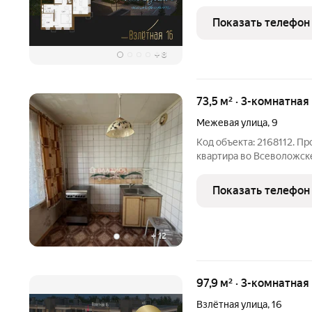
м2 из которых 30,84 м2 
гостиную с эркером (ар
Показать телефон
остеклением) . Мастер
+
8
73,5 м² · 3-комнатная
Межевая улица
,
9
Код объекта: 2168112. П
квартира во Всеволожск
раздельным сан узлом - 
светлая, окна выходят во
Показать телефон
косметический
+
12
97,9 м² · 3-комнатная
Взлётная улица
,
16