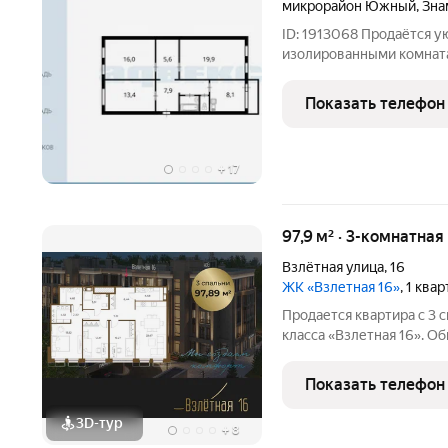
микрорайон Южный
,
Зна
ID: 1913068 Продаётся ую
изолированными комната
районе ,,Южный,, . Квар
с переездом в другой го
Показать телефон
выходом
+
17
97,9 м² · 3-комнатная
Взлётная улица
,
16
ЖК «Взлетная 16»
, 1 ква
Продается квартира с 3 
класса «Взлетная 16». О
м2 из которых 22,67 м2 
гостиную с двумя окнами
Показать телефон
своим сан. узлом
3D-тур
+
8