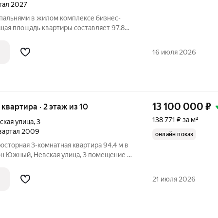
ртал 2027
спальнями в жилом комплексе бизнес-
бщая площадь квартиры составляет 97.89
отведено под просторную кухню-
. С мастер спальней площадью 16 м2 со
16 июля 2026
13 100 000
₽
я квартира · 2 этаж из 10
138 771 ₽ за м²
ская улица
,
3
квартал 2009
онлайн показ
росторная 3-комнатная квартира 94,4 м в
й, Невская улица, 3 помещение с
м: крупная площадь и изолированные
изовать как классическую планировку,
21 июля 2026