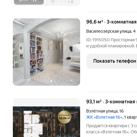
+
8
96,6 м² · 3-комнатна
Василеозерская улица
,
4
ID: 1915050 Просторная 
и удобной планировкой.
отдельных комнаты, нет
Всеволожска. Комната 25.
Показать телефон
комната 12,8 Рядом -
+
16
93,1 м² · 3-комнатная
Взлётная улица
,
16
ЖК «Взлетная 16»
, 1 ква
Продается квартира с 3 
класса «Взлетная 16». О