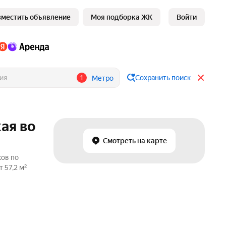
зместить объявление
Моя подборка ЖК
Войти
1
Сохранить поиск
Метро
ая во
Смотреть на карте
ков по
 57,2 м²