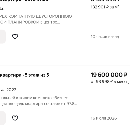
132 901 ₽ за м²
82
м ТРЕХ-КОМНАТНУЮ ДВУСТОРОННЮЮ
ОЙ ПЛАНИРОВКОЙ в центре
братить внимание, что общая площадь
ЕТА вместительного балкона. А теперь, к
10 часов назад
 БЕЗ КОМИССИИ !
19 600 000
₽
 квартира · 5 этаж из 5
от 93 998 ₽ в месяц
ртал 2027
спальней в жилом комплексе бизнес-
бщая площадь квартиры составляет 97.89
отведено под просторную кухню-
. С мастер спальней площадью 16 м2 со
16 июля 2026