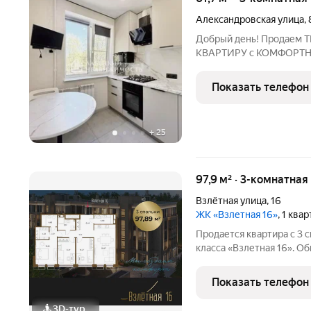
Александровская улица
,
Добрый день! Продае
КВАРТИРУ с КОМФОРТН
Всеволожска! Просьба о
квартиры указана БЕЗ УЧ
Показать телефон
объявлению. ! Продажа
+
25
97,9 м² · 3-комнатная
Взлётная улица
,
16
ЖК «Взлетная 16»
, 1 ква
Продается квартира с 3 
класса «Взлетная 16». О
м2 из которых 22,67 м2 
гостиную с двумя окнами
Показать телефон
своим сан. узлом
3D-тур