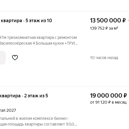
13 500 000
₽
я квартира · 5 этаж из 10
139 752 ₽ за м²
97м трехкомнатная квартира с ремонтом
 Василеозёреская 4 Большая кухня +ТРИ
 проходных. В лучшей локации
2 с двумя окнами + комната 14,1 +
10 часов назад
19 000 000
₽
 квартира · 2 этаж из 5
от 91 120 ₽ в месяц
ртал 2027
спальней в жилом комплексе бизнес-
бщая площадь квартиры составляет 93,06