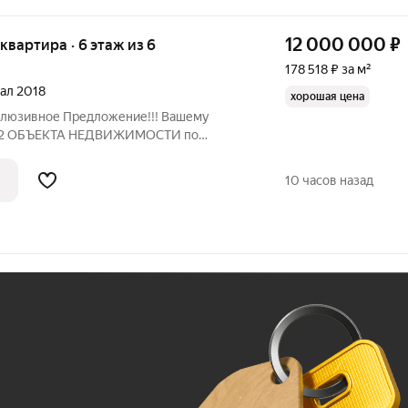
12 000 000
₽
я квартира · 6 этаж из 6
178 518 ₽ за м²
тал 2018
хорошая цена
клюзивное Предложение!!! Вашему
я 2 ОБЪЕКТА НЕДВИЖИМОСТИ по
!!! В продаже очень интересная Евро 3х
рошей планировкой в ЖК Grоna Lund
10 часов назад
Ж