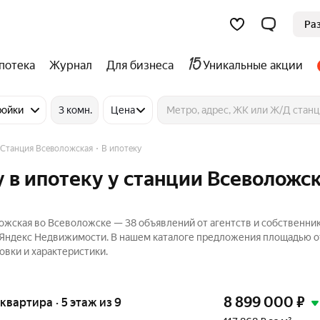
Ра
потека
Журнал
Для бизнеса
Уникальные акции
ройки
3 комн.
Цена
Станция Всеволожская
В ипотеку
 в ипотеку у станции Всеволожск
ожская во Всеволожске — 38 объявлений от агентств и собственни
а Яндекс Недвижимости. В нашем каталоге предложения площадью от
овки и характеристики.
8 899 000
₽
 квартира · 5 этаж из 9