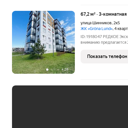
67,2 м² · 3-комнатна
улица Шинников
,
2к5
ЖК «Gröna Lund»
, 4 квар
ID: 1918047 РЕДКОЕ Экс
вниманию предлагаетс
Уникально Выгодной Цене
комнатная квартира с хо
Показать телефон
города Всеволожска!
+
26
ЕЖЕМЕСЯЧНЫЙ ПЛАТЁ