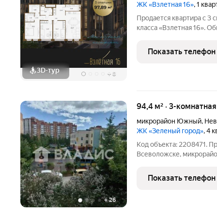
ЖК «Взлетная 16»
, 1 ква
Продается квартира с 3 
класса «Взлетная 16». О
м2 из которых 22,67 м2 
гостиную с двумя окнами
Показать телефон
своим сан. узлом
3D-тур
+
8
94,4 м² · 3-комнатна
микрорайон Южный
,
Нев
ЖК «Зеленый город»
, 4 
Код объекта: 2208471. П
Всеволожске, микрорайон Южны
выраженным потенциало
комнаты позволяют реал
Показать телефон
так и
+
26