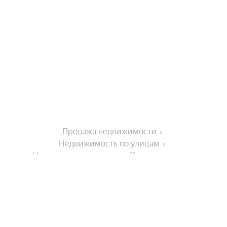
Продажа недвижимости
Недвижимость по улицам
Недвижимость по улице Подлесная улица
Города-миллионники
Москва