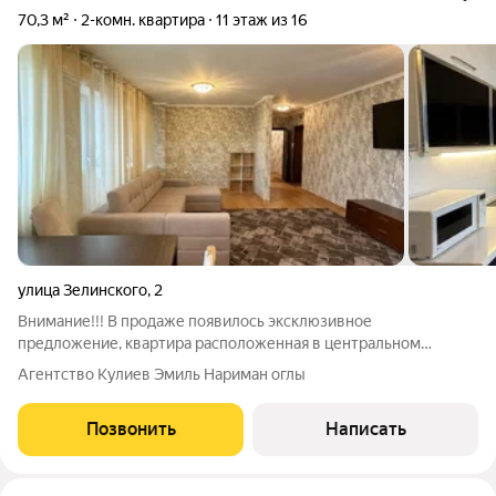
70,3 м²
2-комн. квартира
11 этаж из 16
улица Зелинского
,
2
Внимание!!! В продаже появилось эксклюзивное
предложение, квартира расположенная в центральном
микрорайоне нашего города, в кирпичном новом доме с
Агентство Кулиев Эмиль Нариман оглы
собственной котельной и самыми низкими коммунальными
платежами! В данном доме продажа квартир - большая
Позвонить
Написать