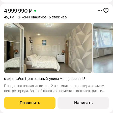
4 999 990
₽
45,3 м²
2-комн. квартира
5 этаж из 5
микрорайон Центральный
,
улица Менделеева
,
15
Продается теплая и светлая 2-х комнатная квартира в самом
центре города. Во всей квартире поменяна вся электрика и
заменены трубы, сделан качественный косметический
ремонт. Везде, включая балкон, установлены пластиковые
Позвонить
Написать
окна и натяжные потолки, во