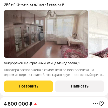
39,4 м²
2-комн. квартира
1 этаж из 9
микрорайон Центральный
,
улица Менделеева
,
1
Квартира расположена в самом центре Воскресенска, на
одном из верхних этажей, что гарантирует постоянный приток
свежего воздуха и панорамный вид на городской фонтан и
зеленые зоны. Объект предлагается с полной сохранностью
Позвонить
Написать
всей необходимой бытовой
4 800 000
₽