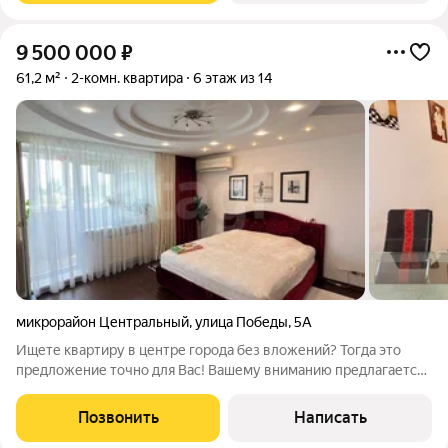
9 500 000
₽
61,2 м²
2-комн. квартира
6 этаж из 14
микрорайон Центральный
,
улица Победы
,
5А
Ищете квартиру в центре города без вложений? Тогда это
предложение точно для Вас! Вашему вниманию предлагается
квартира в одном из самых элитных домов Воскресенска с
отличным ремонтом! Квартира: - отличное состояние,
Позвонить
Написать
выполнен качественный современный