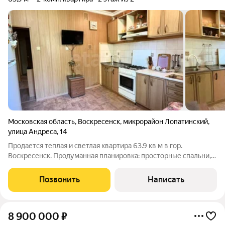
Московская область
,
Воскресенск
,
микрорайон Лопатинский
,
улица Андреса
,
14
Продается теплая и светлая квартира 63.9 кв м в гор.
Воскресенск. Продуманная планировка: просторные спальни,
кухня 11,3 кв.м, раздельный санузел и широкий коридор. Во
всей квартире установлены пластиковые окна. В доме идёт
Позвонить
Написать
капитальный ремонт, в
8 900 000
₽