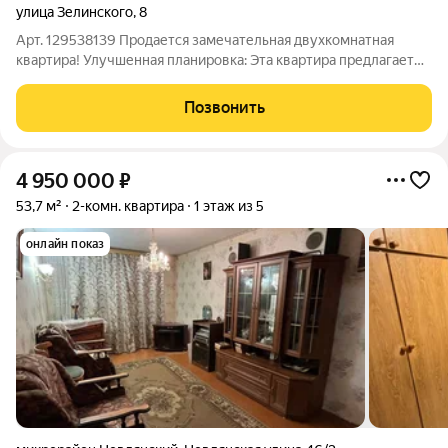
улица Зелинского
,
8
Арт. 129538139 Продается замечательная двухкомнатная
квартира! Улучшенная планировка: Эта квартира предлагает
вам идеальное сочетание уюта и функциональности.
Просторные раздельные комнаты позволят каждому члену
Позвонить
семьи наслаждаться личным
4 950 000
₽
53,7 м²
2-комн. квартира
1 этаж из 5
онлайн показ