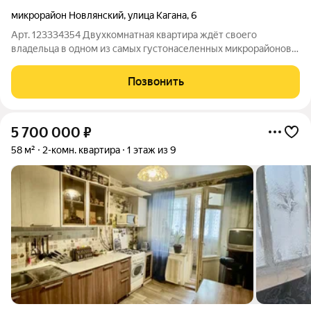
микрорайон Новлянский
,
улица Кагана
,
6
Арт. 123334354 Двухкомнатная квартира ждёт своего
владельца в одном из самых густонаселенных микрорайонов
города Воскресенска. Если вы хотите выделяться, вам
нравится что-то новое и необычное, тогда это предложение
Позвонить
для вас. Один из самых интересных и
5 700 000
₽
58 м²
2-комн. квартира
1 этаж из 9