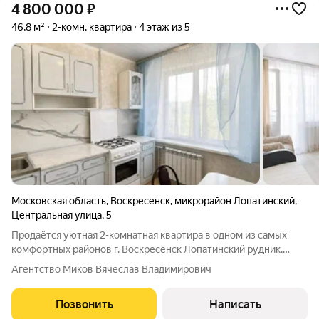
4 800 000
₽
46,8 м²
2-комн. квартира
4 этаж из 5
Московская область
,
Воскресенск
,
микрорайон Лопатинский
,
Центральная улица
,
5
Продаётся уютная 2-комнатная квартира в одном из самых
комфортных районов г. Воскресенск Лопатинский рудник.
Общая площадь 46,8 м. Этаж 4 из 5. Квартира с классической,
Агентство Миков Вячеслав Владимирович
продуманной планировкой: изолированные комнаты
обеспечивают комфортное
Позвонить
Написать