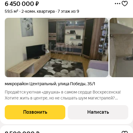
6 450 000
₽
59,5 м²
2-комн. квартира
7 этаж из 9
микрорайон Центральный
,
улица Победы
,
35/1
Продаётся уютная «двушка» в самом сердце Воскресенска!
Хотите жить в центре, но не слышать шум магистралей?
Предлагаем квартиру в тихом, зелёном дворе с порядочными
соседями и чистым подъездом. Две изолированные комнаты
Позвонить
Написать
каждый член семьи сможет