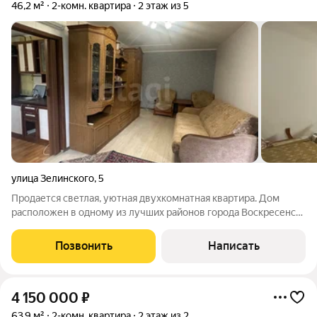
46,2 м²
2-комн. квартира
2 этаж из 5
улица Зелинского
,
5
Продается светлая, уютная двухкомнатная квартира. Дом
расположен в одному из лучших районов города Воскресенск !
Подходит под материнский капитал и ипотеку! Квартира: -
Косметический ремонт (требует легких вложений); - Можно
Позвонить
Написать
заехать и жить; -
4 150 000
₽
63,9 м²
2-комн. квартира
2 этаж из 2