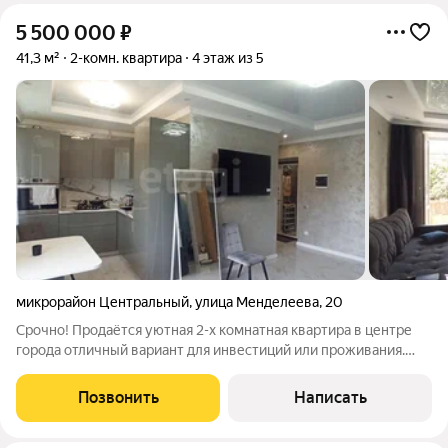
5 500 000
₽
41,3 м²
2-комн. квартира
4 этаж из 5
микрорайон Центральный
,
улица Менделеева
,
20
Срочно! Продаётся уютная 2-х комнатная квартира в центре
города отличный вариант для инвестиций или проживания.
Предлагаем Вашему вниманию просторную и светлую
квартиру, идеально подходящую для молодой семьи. В
Позвонить
Написать
квартире современный ремонт, теплые