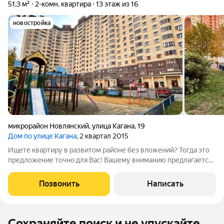
51,3 м²
2-комн. квартира
13 этаж из 16
новостройка
микрорайон Новлянский
,
улица Кагана
,
19
Дом по улице Кагана
, 2 квартал 2015
Ищете квартиру в развитом районе без вложений? Тогда это
предложение точно для Вас! Вашему вниманию предлагается
квартира в одном из самых элитном доме Воскресенска с
отличным ремонтом! Квартира: - хорошее состояние, ремонт
Позвонить
Написать
делали для себя; - комнаты
Сохраняйте поиск и не упускайте