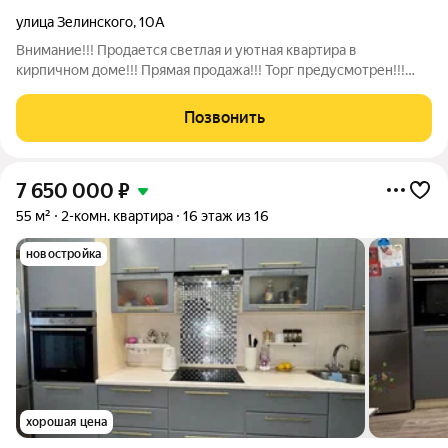
улица Зелинского
,
10А
Внимание!!! Продается светлая и уютная квартира в
кирпичном доме!!! Прямая продажа!!! Торг предусмотрен!!!
Дом 2009 года постройки, расположен в городе Воскресенск,
в самом современном, развитом микрорайоне Новлянский
Позвонить
рядом школы и детские сады -
7 650 000
₽
55 м²
2-комн. квартира
16 этаж из 16
новостройка
хорошая цена