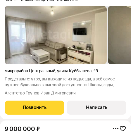
микрорайон Центральный
,
улица Куйбышева
,
49
Представьте: утро, вы выходите из подъезда, а всё самое
нужное буквально в шаговой доступности. Школы, сады,
магазины уютный парк для прогулок, ж/д станция в 15-20
Агентство Трунов Иван Дмитриевич
минутах пешком. Это не просто квартира, это ваш личный
островок комфорта в самом
Позвонить
Написать
9 000 000
₽