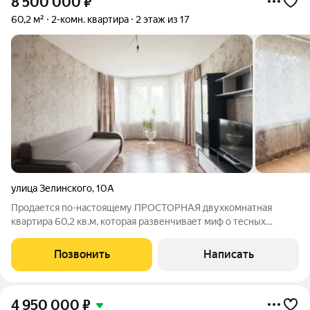
8 500 000
₽
60,2 м²
2-комн. квартира
2 этаж из 17
улица Зелинского
,
10А
Продается по-настоящему ПРОСТОРНАЯ двухкомнатная
квартира 60,2 кв.м, которая развенчивает миф о тесных
«двушках» в новостройках. Главная фишка ОГРОМНАЯ КУХНЯ
! Здесь легко поместится большая семья: можно
Позвонить
Написать
одновременно готовить, обедать и принимать
4 950 000
₽