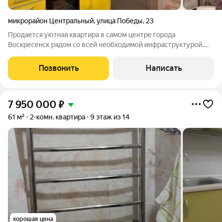
микрорайон Центральный
,
улица Победы
,
23
Продается уютная квартира в самом центре города
Воскресенск рядом со всей необходимой инфраструктурой.
Ключевые характеристики: Ремонт Выполнен качественный
косметический ремонт (на полу ламинат, натяжные потолки,
Позвонить
Написать
стены выровняны, с/у в
7 950 000
₽
61 м²
2-комн. квартира
9 этаж из 14
хорошая цена