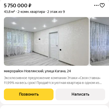
5 750 000
₽
43,8 м²
2-комн. квартира
2 этаж из 9
микрорайон Новлянский
,
улица Кагана
,
24
Эксклюзивное предложение компании Этажи «Своя ставка»
11,99% на весь срок! Продаётся уютная квартира в одном из
самых развитых районов Воскресенск Новлянский квартал.
Локация, где всё работает на комфорт и экономию времени. О
Позвонить
Написать
квартире: раздельные