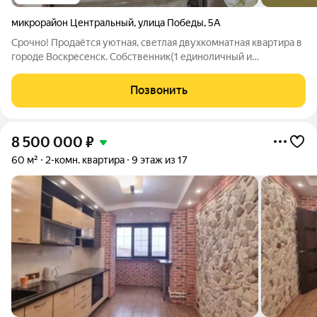
микрорайон Центральный
,
улица Победы
,
5А
Срочно! Продаётся уютная, светлая двухкомнатная квартира в
городе Воскресенск. Собственник(1 единоличный и
совершеннолетний) в собственности болше 10 лет. Остаётся
вся необходимая мебель и бытовая техника квартира
Позвонить
полностью готова к проживанию и
8 500 000
₽
60 м²
2-комн. квартира
9 этаж из 17