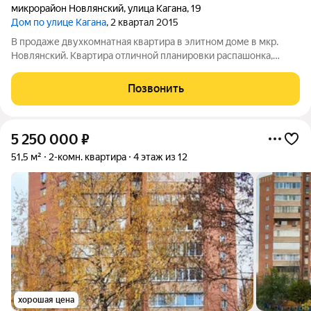
микрорайон Новлянский
,
улица Кагана
,
19
Дом по улице Кагана
, 2 квартал 2015
В продаже двухкомнатная квартира в элитном доме в мкр.
Новлянский. Квартира отличной планировки распашонка,
просторная кухня. Сделан качественный ремонт. Дом 2014
года постройки, чистый ухоженный подъезд, приличные
Позвонить
соседи, охраняемая парковка. Рядом
5 250 000
₽
51,5 м²
2-комн. квартира
4 этаж из 12
хорошая цена