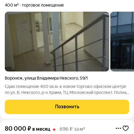
400 м²
торговое помещение
Воронеж
,
улица Владимира Невского
,
59/1
Сдаю помещение 400 кв.м. в новом торгово-офисном центре
по ул. В. Невского, р-н Храма, ТЦ Московский проспект. Полная
отделка, подвал, есть рампа для разгрузки товара, собственная
парковка. Стоимость: 650 руб./кв.м.( ком. услуги, свет, охрана,
Позвонить
80 000
₽
в месяц
696 ₽ за м²