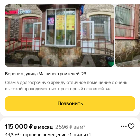
Воронеж
,
улица Машиностроителей
,
23
Сдам в долгосрочную аренду отличное помещение с очень
высокой проходимостью. просторный основной зал
правильной формы + кабинет + кладовая + санузел единый
вход для всех(Красное и Белое, Озон, Мастерская) очень
Позвонить
активная бизнес среда по соседству ,что
115 000
₽
в месяц
2 596 ₽ за м²
44,3 м²
торговое помещение
1 этаж из 1