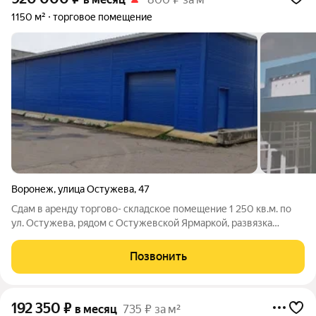
1150 м²
торговое помещение
Воронеж
,
улица Остужева
,
47
Сдам в аренду торгово- складское помещение 1 250 кв.м. по
ул. Остужева, рядом с Остужевской Ярмаркой, развязка
Москва, Ростов, Тамбов. Отапливаемое. Высота от 4 до 6м.
Отличный подъезд, охраняемая территория. Свежий ремонт.
Позвонить
Пол- керамогранит. Есть
192 350
₽
в месяц
735 ₽ за м²