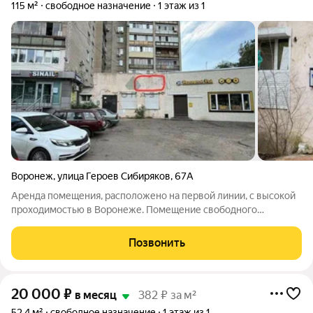
115 м²
свободное назначение
1 этаж из 1
Воронеж
,
улица Героев Сибиряков
,
67А
Аренда помещения, расположено на первой линии, с высокой
проходимостью в Воронеже. Помещение свободного
назначения, рассмотрим все сферы деятельности. Позвоните
и запишитесь на просмотр! Помещение формата Стрит-
Позвонить
ритейл. Сдается в аренду торговое
20 000
₽
в месяц
382 ₽ за м²
52,4 м²
свободное назначение
1 этаж из 1