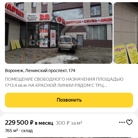
Воронеж
,
Ленинский проспект
,
174
ПОМЕЩЕНИЕ СВОБОДНОГО НАЗНАЧЕНИЯ ПЛОЩАДЬЮ
1713,4 кв.м. НА КРАСНОЙ ЛИНИИ РЯДОМ С ТРЦ
«МАКСИМИР» за 400 руб/кв.м.!!! Сдам универсальное
нежилое помещение свободного назначения в 3х уровнях в
Позвонить
отдельно стоящем нежилом здании, расположенное на
красной
229 500
₽
в месяц
300 ₽ за м²
765 м²
склад