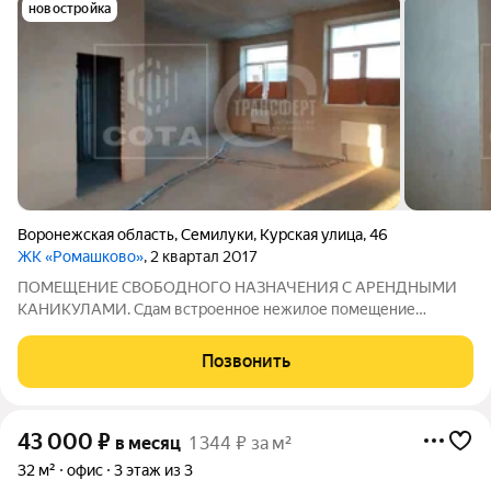
новостройка
Воронежская область
,
Семилуки
,
Курская улица
,
46
ЖК «Ромашково»
, 2 квартал 2017
ПОМЕЩЕНИЕ СВОБОДНОГО НАЗНАЧЕНИЯ С АРЕНДНЫМИ
КАНИКУЛАМИ. Сдам встроенное нежилое помещение
свободного назначения на 1 этаже жилого дома,
расположенного в ЖК на улице Курской. ОСОБЕННОСТИ
Позвонить
ПОМЕЩЕНИЯ: -Площадь: 100 м2.; -Отдельный вход; -Черновая
отделка
43 000
₽
в месяц
1 344 ₽ за м²
32 м²
офис
3 этаж из 3