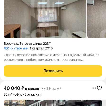
Воронеж
,
Беговая улица
,
223/4
ЖК «Янтарный»
, 1 квартал 2016
Сдается офисное помещение с мебелью. Отдельный кабинет
расположен в небольшом офисном пространстве.
Дополнительно на этаже имеется кухонная зона и туалет.
Рядом есть парковка для автомобилей.Дополнительно
Позвонить
оплачиваются небольшие коммунальные платежи.
40 040
₽
в месяц
770 ₽ за м²
52 м²
офис
3 этаж из 4