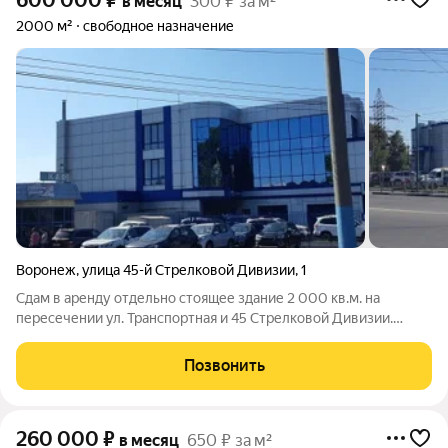
600 000
₽
в месяц
300 ₽ за м²
2000 м²
свободное назначение
Воронеж
,
улица 45-й Стрелковой Дивизии
,
1
Сдам в аренду отдельно стоящее здание 2 000 кв.м. на
пересечении ул. Транспортная и 45 Стрелковой Дивизии.
Площадь 1 этажа 543 кв.м., 2 этажа 540 кв.м., 3 этажа 438 кв.м.,
подвала 520,6 кв.м. Собственная газовая котельная. Стоянка на
Позвонить
40 машин.
260 000
₽
в месяц
650 ₽ за м²