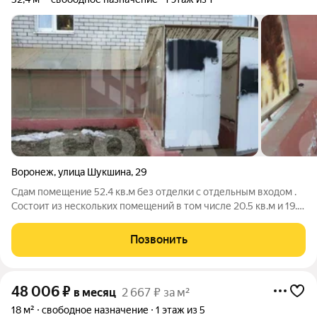
Воронеж
,
улица Шукшина
,
29
Сдам помещение 52.4 кв.м без отделки с отдельным входом .
Состоит из нескольких помещений в том числе 20.5 кв.м и 19.8
кв.м. Звоните, покажем в удобное для Вас время!
Позвонить
48 006
₽
в месяц
2 667 ₽ за м²
18 м²
свободное назначение
1 этаж из 5