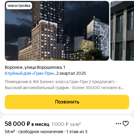
новостройка
Воронеж
,
улица Ворошилова
,
1
Клубный дом «Гран-При»
, 2 квартал 2025
Помещение в ЖК Бизнес-класса Гран-При 2 предлагает: -
Высокий автомобильный трафик - Более 30.000 человек в
округе - Хорошую видимость и возможность рассказать о
своём бренде! Технические характеристики помещения
Позвонить
подходят под любой вид стрит ритейла.
58 000
₽
в месяц
1 000 ₽ за м²
58 м²
свободное назначение
1 этаж из 3