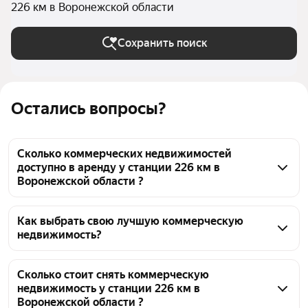
226 км в Воронежской области
Сохранить поиск
Остались вопросы?
Сколько коммерческих недвижимостей
доступно в аренду у станции 226 км в
Воронежской области ?
На Яндекс Недвижимости у станции 226 км в 
Воронежской области доступно в аренду 10 
Как выбрать свою лучшую коммерческую
недвижимость?
коммерческих недвижимостей, из них 5 
объявлений от агентств
Чтобы снять коммерческую недвижимость у 
станции 226 км, воспользуйтесь удобными 
Сколько стоит снять коммерческую
недвижимость у станции 226 км в
фильтрами и сортировкой для выбора среди 
Воронежской области ?
предложений в выбранном районе