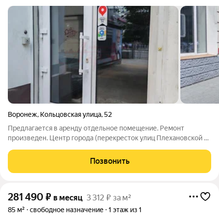
Воронеж
,
Кольцовская улица
,
52
Предлагается в аренду отдельное помещение. Ремонт
произведен. Центр города (перекресток улиц Плехановской и
Кольцовской). Рядом остановка общественного транспорта.
Большой пешеходный трафик (20000 - 25000 человек за
Позвонить
световой день). Есть городская
281 490
₽
в месяц
3 312 ₽ за м²
85 м²
свободное назначение
1 этаж из 1