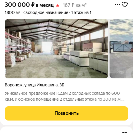
300 000
₽
в месяц
167 ₽ за м²
1800 м²
свободное назначение
1 этаж из 1
Воронеж
,
улица Ильюшина
,
3Б
Уникальное предложение! Сдам 2 холодных склада по 600
кв.м. и офисное помещение 2 отдельных этажа по 300 кв.м.
(отдельный этаж) в современном кирпичном отдельно
стоящем здании по адресу город Воронеж, улица Ильюшина,
Позвонить
дом 3Б. Въезд на территорию через