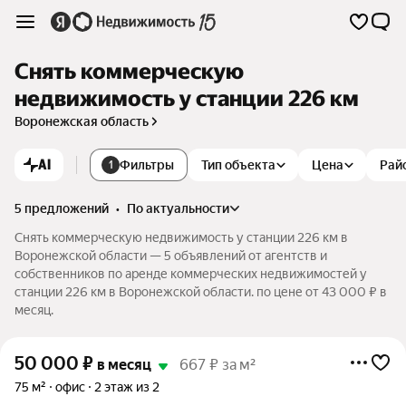
Снять коммерческую
недвижимость у станции 226 км
Воронежская область
AI
Фильтры
Тип объекта
Цена
Рай
1
5 предложений
•
по актуальности
Снять коммерческую недвижимость у станции 226 км в
Воронежской области — 5 объявлений от агентств и
собственников по аренде коммерческих недвижимостей у
станции 226 км в Воронежской области. по цене от 43 000 ₽ в
месяц.
50 000
₽
в месяц
667 ₽ за м²
75 м²
офис
2 этаж из 2