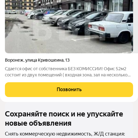
Воронеж
,
улица Кривошеина
,
13
Сдается офис от собственника БЕЗ КОМИССИИ! Офис 52м2
состоит из двух помещений ( входная зона, зал на несколько
рабочих мест + кабинет руководителя). БЦ «Festival , 3 этаж.
Сан.узел на этаже . Офисный ремонт. ПЛАТЕЖИ: Арендная
Позвонить
плата 770 руб/м2
Сохраняйте поиск и не упускайте
новые объявления
Снять коммерческую недвижимость, Ж/Д станция: