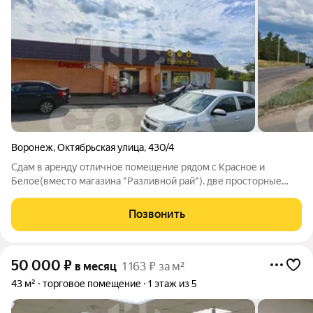
Воронеж
,
Октябрьская улица
,
430/4
Сдам в аренду отличное помещение рядом с Красное и
Белое(вместо магазина "Разливной рай"). две просторные
комнаты правильной формы(35.3м2 и 17.8м2) + санузел
удобный подъезд к зданию и парковка очень высокий
Позвонить
автомобильный трафик коммунальные услуги
50 000
₽
в месяц
1 163 ₽ за м²
43 м²
торговое помещение
1 этаж из 5