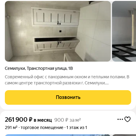
Семилуки
,
Транспортная улица
,
1В
Современный офис с панорамным окном и теплыми полами. В
самом центре транспортной развязки г. Семилуки.
Кондиционер и современная центральная вентиляция создают
комфортное провождение рабочего времени. Интернет в
Позвонить
каждом офисе. Коммунальные платежи:
261 900
₽
в месяц
900 ₽ за м²
291 м²
торговое помещение
1 этаж из 1