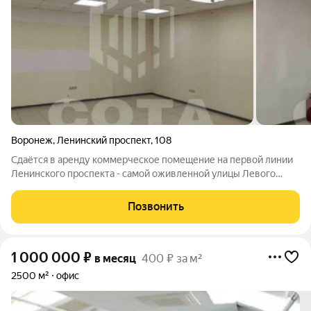
Воронеж
,
Ленинский проспект
,
108
Сдаётся в аренду коммерческое помещение на первой линии
Ленинского проспекта - самой оживленной улицы Левого
берега! Просторный зал с большими фасадными окнами.
Состояние хорошее. Идеально подходит под магазин, офис,
Позвонить
аптеку или учебный центр. Высокий
1 000 000
₽
в месяц
400 ₽ за м²
2500 м²
офис