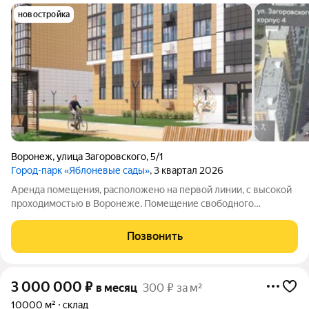
новостройка
Воронеж
,
улица Загоровского
,
5/1
Город-парк «Яблоневые сады»
, 3 квартал 2026
Аренда помещения, расположено на первой линии, с высокой
проходимостью в Воронеже. Помещение свободного
назначения, рассмотрим все сферы деятельности. Позвоните
и запишитесь на просмотр! Помещение формата Стрит-
Позвонить
ритейл. Сдается в аренду торговое
3 000 000
₽
в месяц
300 ₽ за м²
10000 м²
склад