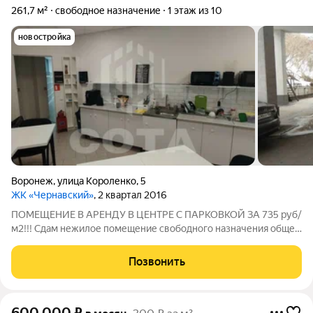
261,7 м²
свободное назначение
1 этаж из 10
новостройка
Воронеж
,
улица Короленко
,
5
ЖК «Чернавский»
, 2 квартал 2016
ПОМЕЩЕНИЕ В АРЕНДУ В ЦЕНТРЕ С ПАРКОВКОЙ ЗА 735 руб/
м2!!! Сдам нежилое помещение свободного назначения общей
площадью 261,7 м2, встроенное, находящееся в современном
многоквартирном жилом доме в ЖК Чернавский. УСЛОВИЯ
Позвонить
АРЕНДЫ ОФИСА: -Арендная плата 192