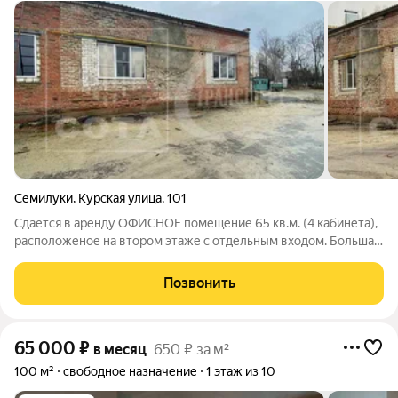
Семилуки
,
Курская улица
,
101
Сдаётся в аренду ОФИСНОЕ помещение 65 кв.м. (4 кабинета),
расположеное на втором этаже с отдельным входом. Большая
территория. Хороший подъезд. На первом этаже
производственно-складспое помещение 300 кв.м., 220Вт,
Позвонить
380Вт, большие ворота - цена
65 000
₽
в месяц
650 ₽ за м²
100 м²
свободное назначение
1 этаж из 10