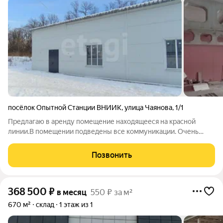
посёлок Опытной Станции ВНИИК
,
улица Чаянова
,
1/1
Предлагаю в аренду помещение находящееся на красной
линии.В помещении подведены все коммуникации. Очень
большой автомобильный и пешеходный трафик. Жду на
просмотр.Торг реальным арендаторам. Код пользователя:
Позвонить
105484 Номер в базе: 10816898
368 500
₽
в месяц
550 ₽ за м²
670 м²
склад
1 этаж из 1