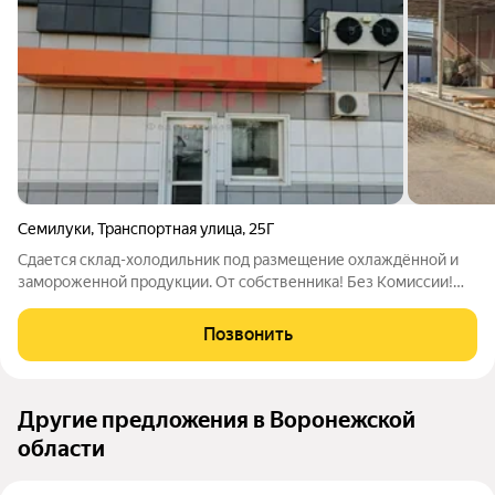
Семилуки
,
Транспортная улица
,
25Г
Сдается склад-холодильник под размещение охлаждённой и
замороженной продукции. От собственника! Без Комиссии!
Сдается склад-холодильник в 15 км от г.Воронеж общая
площадь 670 м 6 камер площадью 500 м с температурой от +6
Позвонить
до - 18 градусов, с
Другие предложения в Воронежской
области