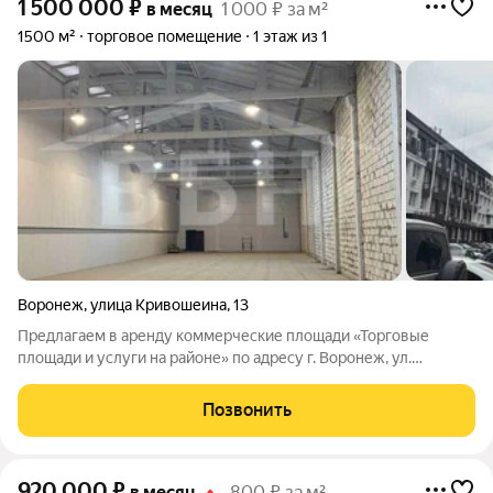
1 500 000
₽
в месяц
1 000 ₽ за м²
1500 м²
торговое помещение
1 этаж из 1
Воронеж
,
улица Кривошеина
,
13
Предлагаем в аренду коммерческие площади «Торговые
площади и услуги на районе» по адресу г. Воронеж, ул.
Кривошеина, д. 13 Ключевые преимущества объекта:
Выгодное расположение: Рядом БЦ Festival и ЖК с общей
Позвонить
живой площадью 41 983 кв.м: - ЖК Трамвай
920 000
₽
в месяц
800 ₽ за м²