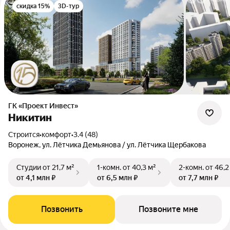
скидка 15%
3D-тур
ГК «Проект Инвест»
Никитин
Строится
•
комфорт
•
3.4 (48)
Воронеж, ул. Лётчика Демьянова / ул. Лётчика Щербакова
Студии
от 21,7 м²
1-комн.
от 40,3 м²
2-комн.
от 46,2
от 4,1 млн ₽
от 6,5 млн ₽
от 7,7 млн ₽
Позвонить
Позвоните мне