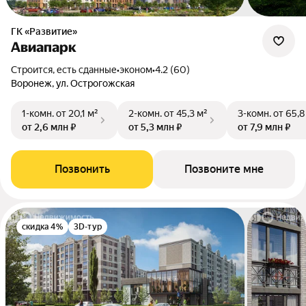
ГК «Развитие»
Авиапарк
Строится, есть сданные
•
эконом
•
4.2 (60)
Воронеж, ул. Острогожская
1-комн.
от 20,1 м²
2-комн.
от 45,3 м²
3-комн.
от 65,8
от 2,6 млн ₽
от 5,3 млн ₽
от 7,9 млн ₽
Позвонить
Позвоните мне
скидка 4%
3D-тур