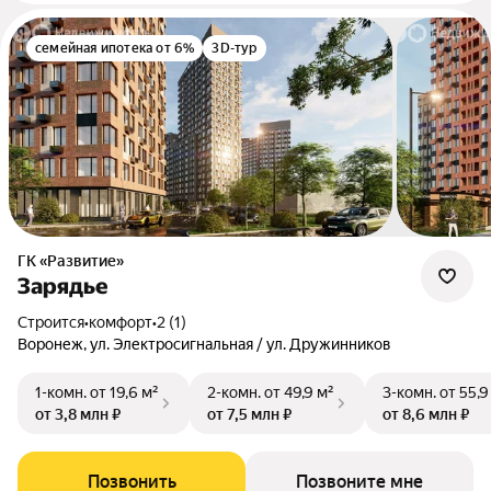
семейная ипотека от 6%
3D-тур
ГК «Развитие»
Зарядье
Строится
•
комфорт
•
2 (1)
Воронеж, ул. Электросигнальная / ул. Дружинников
1-комн.
от 19,6 м²
2-комн.
от 49,9 м²
3-комн.
от 55,9
от 3,8 млн ₽
от 7,5 млн ₽
от 8,6 млн ₽
Позвонить
Позвоните мне