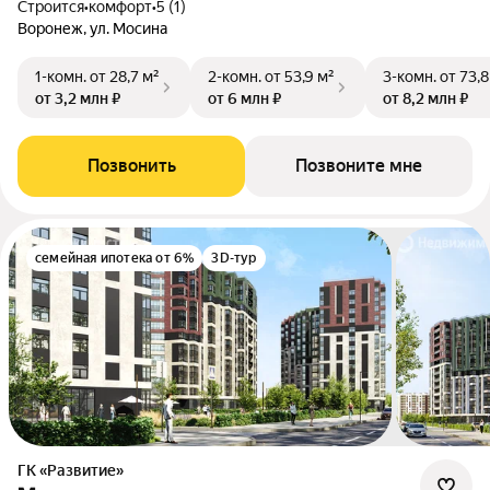
Строится
•
комфорт
•
5 (1)
Воронеж, ул. Мосина
1-комн.
от 28,7 м²
2-комн.
от 53,9 м²
3-комн.
от 73,8
от 3,2 млн ₽
от 6 млн ₽
от 8,2 млн ₽
Позвонить
Позвоните мне
семейная ипотека от 6%
3D-тур
ГК «Развитие»