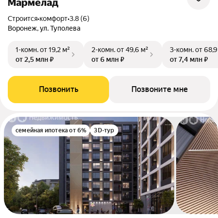
Мармелад
Строится
•
комфорт
•
3.8 (6)
Воронеж, ул. Туполева
1-комн.
от 19,2 м²
2-комн.
от 49,6 м²
3-комн.
от 68,9
от 2,5 млн ₽
от 6 млн ₽
от 7,4 млн ₽
Позвонить
Позвоните мне
семейная ипотека от 6%
3D-тур