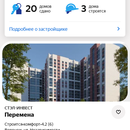
20
3
домов
дома
сдано
строятся
Подробнее о застройщике
СТЭЛ-ИНВЕСТ
Перемена
Строится
•
комфорт
•
4.2 (6)