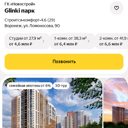
ГК «Новострой»
Glinki парк
Строится
•
комфорт
•
4.6 (29)
Воронеж, ул. Ломоносова, 90
Студии
от 27,9 м²
1-комн.
от 38,3 м²
2-комн.
от 41,9
от 4,6 млн ₽
от 6,4 млн ₽
от 6,6 млн ₽
Позвонить
семейная ипотека от 6%
3D-тур