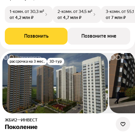
1-комн.
от 30,3 м²
2-комн.
от 34,5 м²
3-комн.
от 55,1
от 4,2 млн ₽
от 4,7 млн ₽
от 7 млн ₽
Позвонить
Позвоните мне
рассрочка на 3 мес.
3D-тур
ЖБИ2—ИНВЕСТ
Поколение