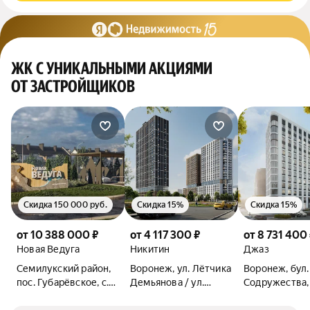
ЖК С УНИКАЛЬНЫМИ АКЦИЯМИ
ОТ ЗАСТРОЙЩИКОВ
Скидка 150 000 руб.
Скидка 15%
Скидка 15%
от 10 388 000 ₽
от 4 117 300 ₽
от 8 731 400
Новая Ведуга
Никитин
Джаз
Семилукский район,
Воронеж, ул. Лётчика
Воронеж, бул.
пос. Губарёвское, с.
Демьянова / ул.
Содружества,
Гудовка, ул.
Лётчика Щербакова