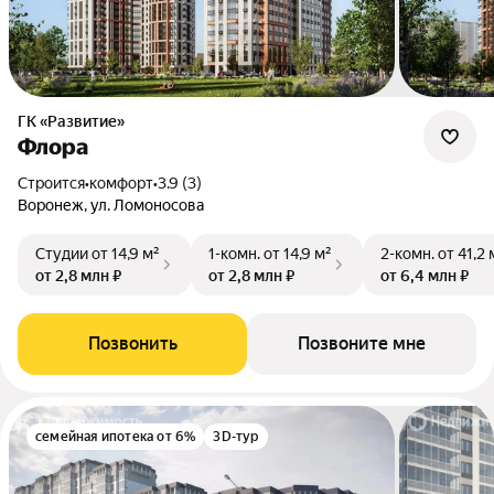
ГК «Развитие»
Флора
Строится
•
комфорт
•
3.9 (3)
Воронеж, ул. Ломоносова
Студии
от 14,9 м²
1-комн.
от 14,9 м²
2-комн.
от 41,2 
от 2,8 млн ₽
от 2,8 млн ₽
от 6,4 млн ₽
Позвонить
Позвоните мне
семейная ипотека от 6%
3D-тур