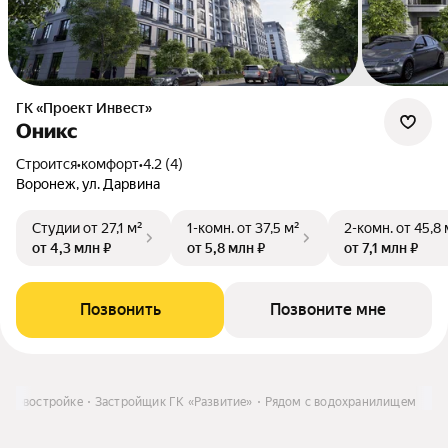
ГК «Проект Инвест»
Оникс
Строится
•
комфорт
•
4.2 (4)
Воронеж, ул. Дарвина
Студии
от 27,1 м²
1-комн.
от 37,5 м²
2-комн.
от 45,8 
от 4,3 млн ₽
от 5,8 млн ₽
от 7,1 млн ₽
Позвонить
Позвоните мне
в новостройке
Застройщик ГК «Развитие»
Рядом с водохранилищем