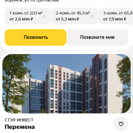
Воронеж, ул. Острогожская
1-комн.
от 20,1 м²
2-комн.
от 45,3 м²
3-комн.
от 65,8
от 2,6 млн ₽
от 5,3 млн ₽
от 7,9 млн ₽
Позвонить
Позвоните мне
СТЭЛ-ИНВЕСТ
Перемена