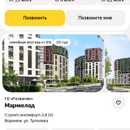
от 3,2 млн ₽
от 6 млн ₽
от 8,2 млн ₽
Позвонить
Позвоните мне
семейная ипотека от 6%
3D-тур
ГК «Развитие»
Мармелад
Строится
•
комфорт
•
3.8 (6)
Воронеж, ул. Туполева