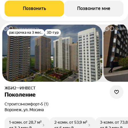
Позвонить
Позвоните мне
рассрочка на 3 мес.
3D-тур
ЖБИ2—ИНВЕСТ
Поколение
Строится
•
комфорт
•
5 (1)
Воронеж, ул. Мосина
1-комн.
от 28,7 м²
2-комн.
от 53,9 м²
3-комн.
от 73,8