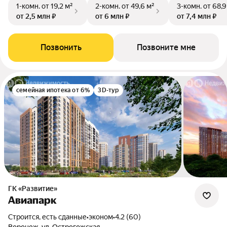
1-комн.
от 19,2 м²
2-комн.
от 49,6 м²
3-комн.
от 68,9
от 2,5 млн ₽
от 6 млн ₽
от 7,4 млн ₽
Позвонить
Позвоните мне
семейная ипотека от 6%
3D-тур
ГК «Развитие»
Авиапарк
Строится, есть сданные
•
эконом
•
4.2 (60)