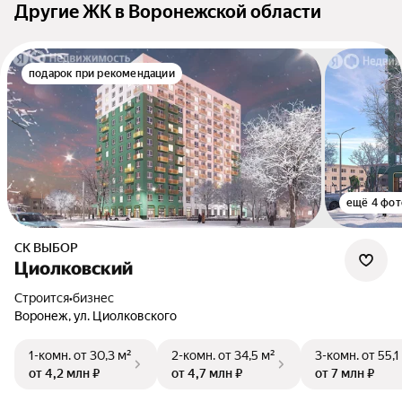
Другие ЖК в Воронежской области
подарок при рекомендации
ещё 4 фот
СК ВЫБОР
Циолковский
Строится
•
бизнес
Воронеж, ул. Циолковского
1-комн.
от 30,3 м²
2-комн.
от 34,5 м²
3-комн.
от 55,1
от 4,2 млн ₽
от 4,7 млн ₽
от 7 млн ₽