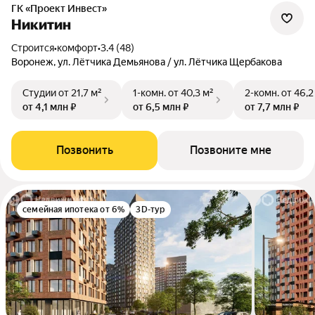
ГК «Проект Инвест»
Никитин
Строится
•
комфорт
•
3.4 (48)
Воронеж, ул. Лётчика Демьянова / ул. Лётчика Щербакова
Студии
от 21,7 м²
1-комн.
от 40,3 м²
2-комн.
от 46,2
от 4,1 млн ₽
от 6,5 млн ₽
от 7,7 млн ₽
Позвонить
Позвоните мне
семейная ипотека от 6%
3D-тур