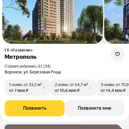
ГК «Развитие»
Метрополь
Строится
•
бизнес
•
3.1 (34)
Воронеж, ул. Берёзовая Роща
1-комн.
от 33,2 м²
2-комн.
от 54,7 м²
3-комн.
от 75,9
от 7 млн ₽
от 10,6 млн ₽
от 14,4 млн ₽
Позвонить
Позвоните мне