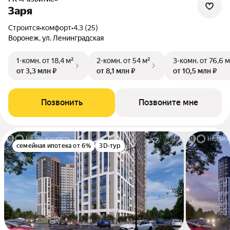
Заря
Строится
•
комфорт
•
4.3 (25)
Воронеж, ул. Ленинградская
1-комн.
от 18,4 м²
2-комн.
от 54 м²
3-комн.
от 76,6 м
от 3,3 млн ₽
от 8,1 млн ₽
от 10,5 млн ₽
Позвонить
Позвоните мне
семейная ипотека от 6%
3D-тур