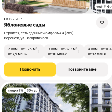
ещё 14 фо
СК ВЫБОР
Яблоневые сады
Строится, есть сданные
•
комфорт
•
4.4 (289)
Воронеж, ул. Загоровского
2-комн.
от 52,5 м²
3-комн.
от 82,3 м²
4-комн.
от 104
от 7,9 млн ₽
от 10 млн ₽
от 12 млн ₽
Позвонить
Позвоните мне
скидка 8%
3D-тур