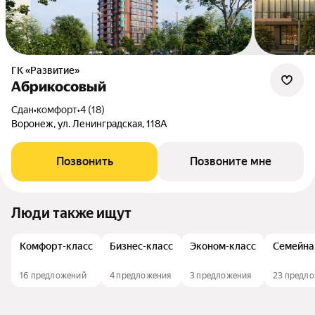
ГК «Развитие»
Абрикосовый
Сдан
•
комфорт
•
4 (18)
Воронеж, ул. Ленинградская, 118А
Позвонить
Позвоните мне
Люди также ищут
Комфорт-класс
Бизнес-класс
Эконом-класс
Семейна
16 предложений
4 предложения
3 предложения
23 предл