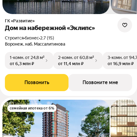
ГК «Развитие»
Дом на набережной «Эклипс»
Строится
•
бизнес
•
2.7 (15)
Воронеж, наб. Массалитинова
1-комн.
от 24,8 м²
2-комн.
от 60,8 м²
3-комн.
от 94,
от 6,3 млн ₽
от 11,4 млн ₽
от 16,9 млн ₽
Позвонить
Позвоните мне
семейная ипотека от 6%