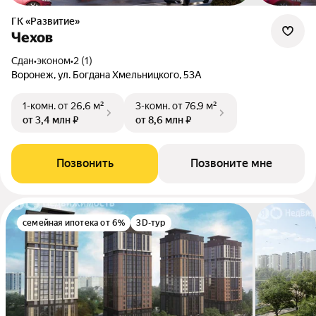
ГК «Развитие»
Чехов
Сдан
•
эконом
•
2 (1)
Воронеж, ул. Богдана Хмельницкого, 53А
1-комн.
от 26,6 м²
3-комн.
от 76,9 м²
от 3,4 млн ₽
от 8,6 млн ₽
Позвонить
Позвоните мне
семейная ипотека от 6%
3D-тур