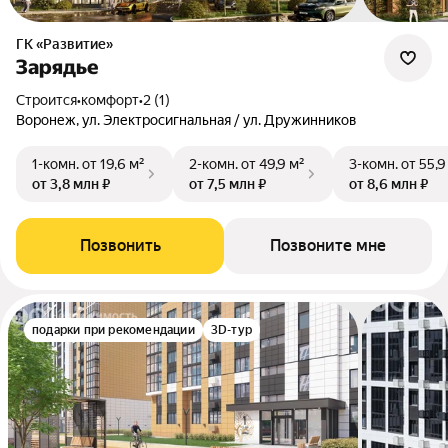
ГК «Развитие»
Зарядье
Строится
•
комфорт
•
2 (1)
Воронеж, ул. Электросигнальная / ул. Дружинников
1-комн.
от 19,6 м²
2-комн.
от 49,9 м²
3-комн.
от 55,9
от 3,8 млн ₽
от 7,5 млн ₽
от 8,6 млн ₽
Позвонить
Позвоните мне
подарки при рекомендации
3D-тур