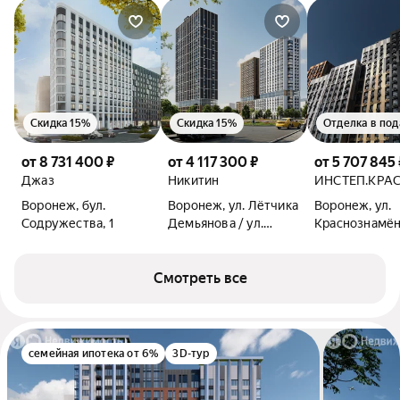
Скидка 15%
Скидка 15%
Отделка в под
от 8 731 400 ₽
от 4 117 300 ₽
от 5 707 845 
Джаз
Никитин
ИНСТЕП.КРА
Воронеж, бул.
Воронеж, ул. Лётчика
Воронеж, ул.
Содружества, 1
Демьянова / ул.
Краснознамён
Лётчика Щербакова
Смотреть все
семейная ипотека от 6%
3D-тур