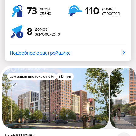
73
110
дома
домов
сдано
строятся
8
домов
заморожено
Подробнее о застройщике
семейная ипотека от 6%
3D-тур
ГК «Развитие»