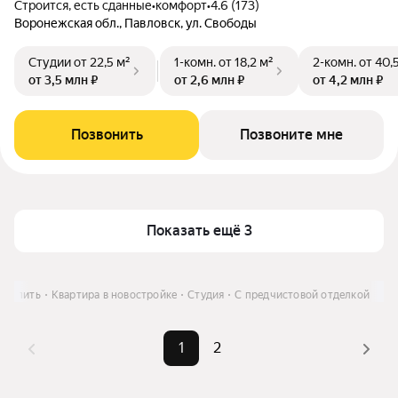
Строится, есть сданные
•
комфорт
•
4.6 (173)
Воронежская обл., Павловск, ул. Свободы
Студии
от 22,5 м²
1-комн.
от 18,2 м²
2-комн.
от 40,
от 3,5 млн ₽
от 2,6 млн ₽
от 4,2 млн ₽
Позвонить
Позвоните мне
Показать ещё 3
Купить
Квартира в новостройке
Студия
С предчистовой отделкой
1
2