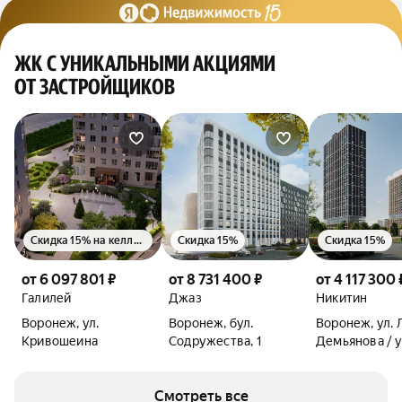
ЖК С УНИКАЛЬНЫМИ АКЦИЯМИ
ОТ ЗАСТРОЙЩИКОВ
Скидка 15% на келлер
Скидка 15%
Скидка 15%
от 6 097 801 ₽
от 8 731 400 ₽
от 4 117 300 
Галилей
Джаз
Никитин
Воронеж, ул.
Воронеж, бул.
Воронеж, ул. 
Кривошеина
Содружества, 1
Демьянова / у
Лётчика Щер
Смотреть все