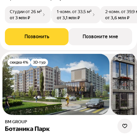
Студии
от 26 м²
1-комн.
от 33,5 м²
2-комн.
от 39,9 
от 3 млн ₽
от 3,1 млн ₽
от 3,6 млн ₽
Позвонить
Позвоните мне
скидка 4%
3D-тур
BM GROUP
Ботаника Парк