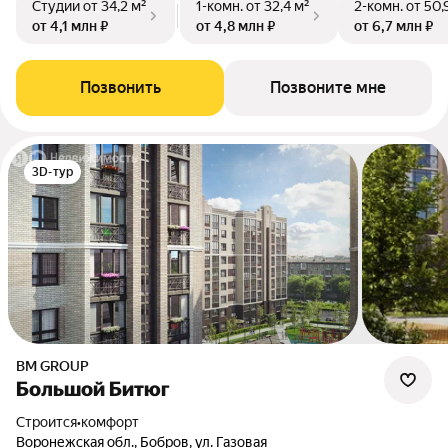
Студии
от 34,2 м²
1-комн.
от 32,4 м²
2-комн.
от 50,
от 4,1 млн ₽
от 4,8 млн ₽
от 6,7 млн ₽
Позвонить
Позвоните мне
3D-тур
BM GROUP
Большой Битюг
Строится
•
комфорт
Воронежская обл., Бобров, ул. Газовая