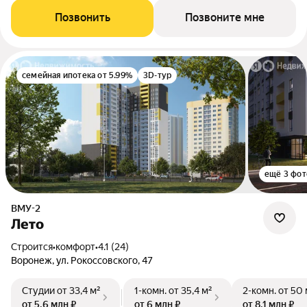
Позвонить
Позвоните мне
семейная ипотека от 5.99%
3D-тур
ещё 3 фот
ВМУ-2
Лето
Строится
•
комфорт
•
4.1 (24)
Воронеж, ул. Рокоссовского, 47
Студии
от 33,4 м²
1-комн.
от 35,4 м²
2-комн.
от 50 
от 5,6 млн ₽
от 6 млн ₽
от 8,1 млн ₽