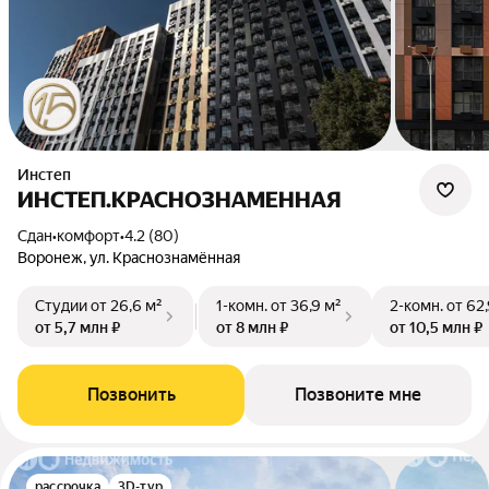
Инстеп
ИНСТЕП.КРАСНОЗНАМЕННАЯ
Сдан
•
комфорт
•
4.2 (80)
Воронеж, ул. Краснознамённая
Студии
от 26,6 м²
1-комн.
от 36,9 м²
2-комн.
от 62,
от 5,7 млн ₽
от 8 млн ₽
от 10,5 млн ₽
Позвонить
Позвоните мне
рассрочка
3D-тур