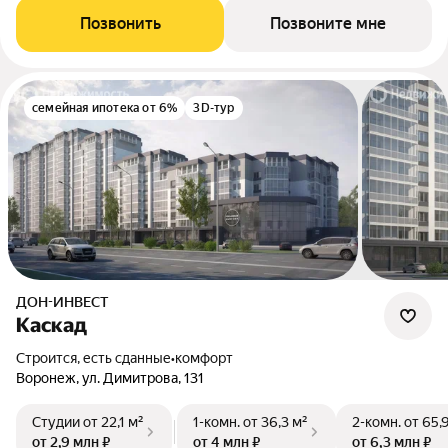
Позвонить
Позвоните мне
семейная ипотека от 6%
3D-тур
ДОН-ИНВЕСТ
Каскад
Строится, есть сданные
•
комфорт
Воронеж, ул. Димитрова, 131
Студии
от 22,1 м²
1-комн.
от 36,3 м²
2-комн.
от 65,
от 2,9 млн ₽
от 4 млн ₽
от 6,3 млн ₽