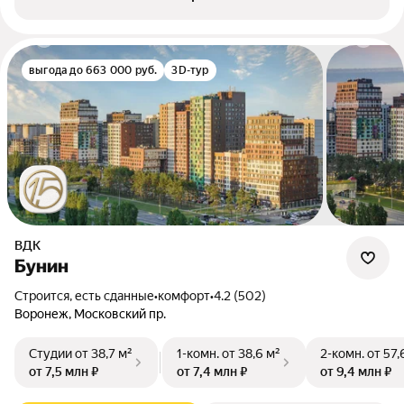
выгода до 663 000 руб.
3D-тур
ВДК
Бунин
Строится, есть сданные
•
комфорт
•
4.2 (502)
Воронеж, Московский пр.
Студии
от 38,7 м²
1-комн.
от 38,6 м²
2-комн.
от 57,
от 7,5 млн ₽
от 7,4 млн ₽
от 9,4 млн ₽