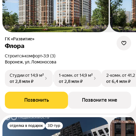
ГК «Развитие»
Флора
Строится
•
комфорт
•
3.9 (3)
Воронеж, ул. Ломоносова
Студии
от 14,9 м²
1-комн.
от 14,9 м²
2-комн.
от 41,2
от 2,8 млн ₽
от 2,8 млн ₽
от 6,4 млн ₽
Позвонить
Позвоните мне
отделка в подарок
3D-тур