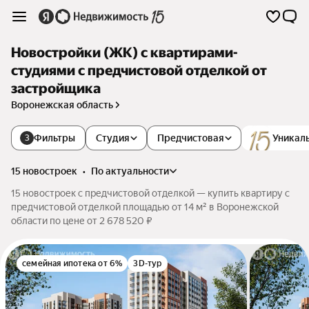
Новостройки (ЖК) с квартирами-
студиями с предчистовой отделкой от
застройщика
Воронежская область
Фильтры
Студия
Предчистовая
Уникал
3
15 новостроек
•
по актуальности
15 новостроек с предчистовой отделкой — купить квартиру с
предчистовой отделкой площадью от 14 м² в Воронежской
области по цене от 2 678 520 ₽
семейная ипотека от 6%
3D-тур