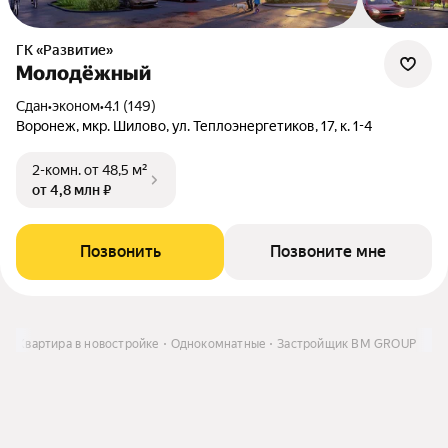
ГК «Развитие»
Молодёжный
Сдан
•
эконом
•
4.1 (149)
Воронеж, мкр. Шилово, ул. Теплоэнергетиков, 17, к. 1-4
2-комн.
от 48,5 м²
от 4,8 млн ₽
Позвонить
Позвоните мне
ь
Квартира в новостройке
Однокомнатные
Застройщик BM GROUP