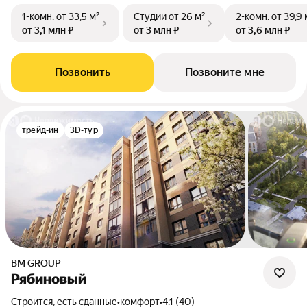
1-комн.
от 33,5 м²
Студии
от 26 м²
2-комн.
от 39,9 
от 3,1 млн ₽
от 3 млн ₽
от 3,6 млн ₽
Позвонить
Позвоните мне
трейд-ин
3D-тур
BM GROUP
Рябиновый
Строится, есть сданные
•
комфорт
•
4.1 (40)