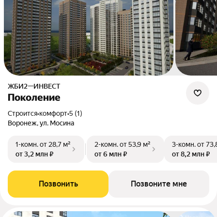
ЖБИ2—ИНВЕСТ
Поколение
Строится
•
комфорт
•
5 (1)
Воронеж, ул. Мосина
1-комн.
от 28,7 м²
2-комн.
от 53,9 м²
3-комн.
от 73,
от 3,2 млн ₽
от 6 млн ₽
от 8,2 млн ₽
Позвонить
Позвоните мне