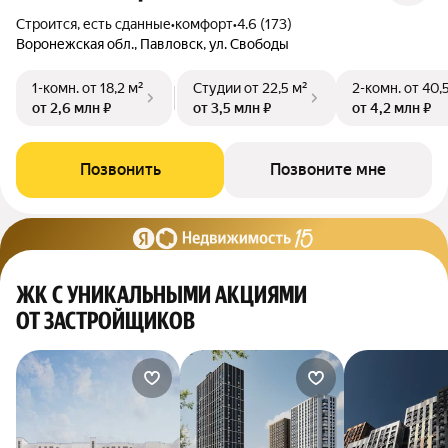
Строится, есть сданные
•
комфорт
•
4.6 (173)
Воронежская обл., Павловск, ул. Свободы
1-комн.
от 18,2 м²
Студии
от 22,5 м²
2-комн.
от 40,
от 2,6 млн ₽
от 3,5 млн ₽
от 4,2 млн ₽
Позвонить
Позвоните мне
ЖК С УНИКАЛЬНЫМИ АКЦИЯМИ
ОТ ЗАСТРОЙЩИКОВ