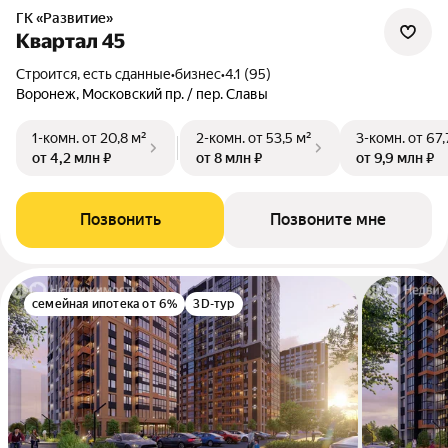
ГК «Развитие»
Квартал 45
Строится, есть сданные
•
бизнес
•
4.1 (95)
Воронеж, Московский пр. / пер. Славы
1-комн.
от 20,8 м²
2-комн.
от 53,5 м²
3-комн.
от 67,
от 4,2 млн ₽
от 8 млн ₽
от 9,9 млн ₽
Позвонить
Позвоните мне
семейная ипотека от 6%
3D-тур