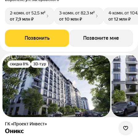
2-комн.
от 52,5 м²
3-комн.
от 82,3 м²
4-комн.
от 104
от 7,9 млн ₽
от 10 млн ₽
от 12 млн ₽
Позвонить
Позвоните мне
скидка 8%
3D-тур
ГК «Проект Инвест»
Оникс