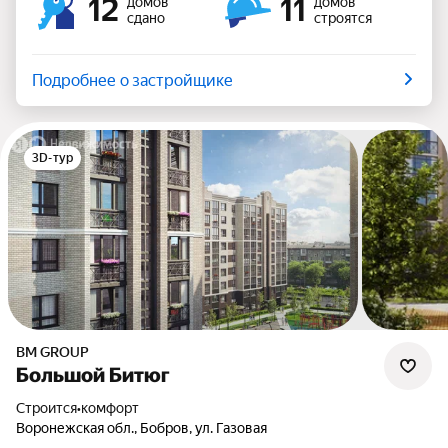
12
11
домов
домов
сдано
строятся
Подробнее о застройщике
3D-тур
BM GROUP
Большой Битюг
Строится
•
комфорт
Воронежская обл., Бобров, ул. Газовая