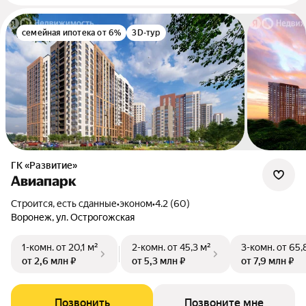
семейная ипотека от 6%
3D-тур
ГК «Развитие»
Авиапарк
Строится, есть сданные
•
эконом
•
4.2 (60)
Воронеж, ул. Острогожская
1-комн.
от 20,1 м²
2-комн.
от 45,3 м²
3-комн.
от 65,
от 2,6 млн ₽
от 5,3 млн ₽
от 7,9 млн ₽
Позвонить
Позвоните мне