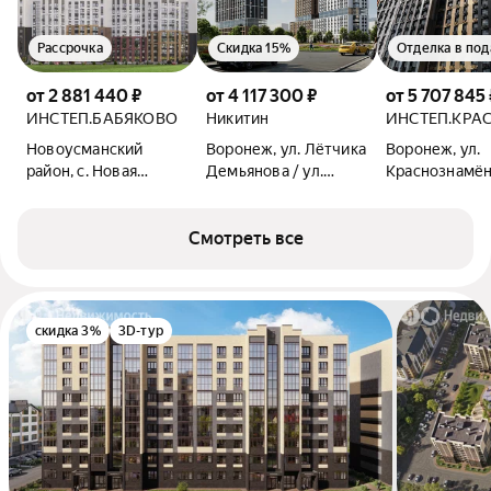
Рассрочка
Скидка 15%
Отделка в под
от 2 881 440 ₽
от 4 117 300 ₽
от 5 707 845 
ИНСТЕП.БАБЯКОВО
Никитин
ИНСТЕП.КРА
Новоусманский
Воронеж, ул. Лётчика
Воронеж, ул.
район, с. Новая
Демьянова / ул.
Краснознамён
Усмань, ул.
Лётчика Щербакова
Солнечная
Смотреть все
скидка 3%
3D-тур