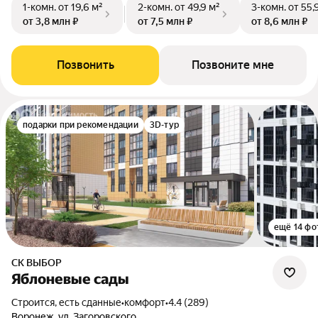
1-комн.
от 19,6 м²
2-комн.
от 49,9 м²
3-комн.
от 55,
от 3,8 млн ₽
от 7,5 млн ₽
от 8,6 млн ₽
Позвонить
Позвоните мне
подарки при рекомендации
3D-тур
ещё 14 фо
СК ВЫБОР
Яблоневые сады
Строится, есть сданные
•
комфорт
•
4.4 (289)
Воронеж, ул. Загоровского