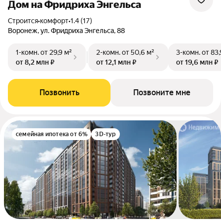
Дом на Фридриха Энгельса
Строится
•
комфорт
•
1.4 (17)
Воронеж, ул. Фридриха Энгельса, 88
1-комн.
от 29,9 м²
2-комн.
от 50,6 м²
3-комн.
от 83,
от 8,2 млн ₽
от 12,1 млн ₽
от 19,6 млн ₽
Позвонить
Позвоните мне
семейная ипотека от 6%
3D-тур