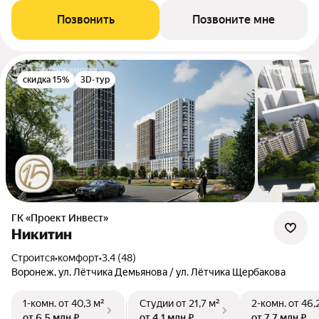
Позвонить
Позвоните мне
скидка 15%
3D-тур
ГК «Проект Инвест»
Никитин
Строится
•
комфорт
•
3.4 (48)
Воронеж, ул. Лётчика Демьянова / ул. Лётчика Щербакова
1-комн.
от 40,3 м²
Студии
от 21,7 м²
2-комн.
от 46,
от 6,5 млн ₽
от 4,1 млн ₽
от 7,7 млн ₽