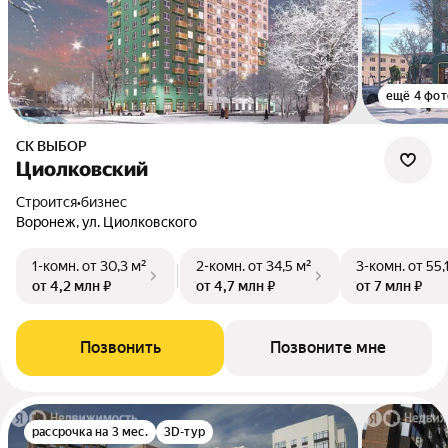
ещё 4 фот
СК ВЫБОР
Циолковский
Строится
•
бизнес
Воронеж, ул. Циолковского
1-комн.
от 30,3 м²
2-комн.
от 34,5 м²
3-комн.
от 55,
от 4,2 млн ₽
от 4,7 млн ₽
от 7 млн ₽
Позвонить
Позвоните мне
рассрочка на 3 мес.
3D-тур