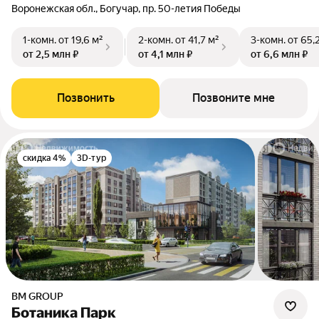
Воронежская обл., Богучар, пр. 50-летия Победы
1-комн.
от 19,6 м²
2-комн.
от 41,7 м²
3-комн.
от 65,
от 2,5 млн ₽
от 4,1 млн ₽
от 6,6 млн ₽
Позвонить
Позвоните мне
скидка 4%
3D-тур
BM GROUP
Ботаника Парк