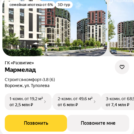
семейная ипотека от 6%
3D-тур
ГК «Развитие»
Мармелад
Строится
•
комфорт
•
3.8 (6)
Воронеж, ул. Туполева
1-комн.
от 19,2 м²
2-комн.
от 49,6 м²
3-комн.
от 68,
от 2,5 млн ₽
от 6 млн ₽
от 7,4 млн ₽
Позвонить
Позвоните мне