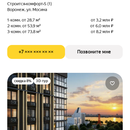
Строится
•
комфорт
•
5 (1)
Воронеж, ул. Мосина
1-комн. от 28,7 м²
от 3,2 млн ₽
2-комн. от 53,9 м²
от 6,0 млн ₽
3-комн. от 73,8 м²
от 8,2 млн ₽
+7 ××× ××× ×× ××
Позвоните мне
скидка 8%
3D-тур