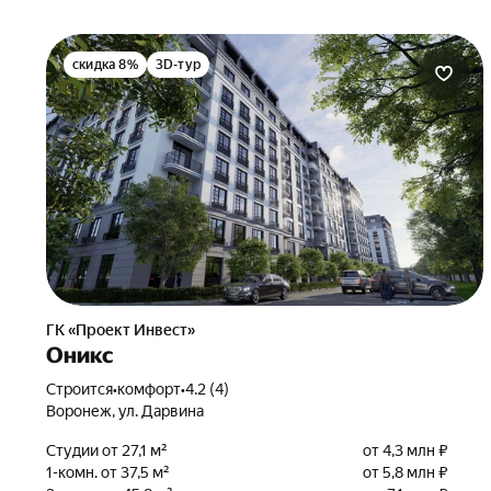
скидка 8%
3D-тур
ГК «Проект Инвест»
Оникс
Строится
•
комфорт
•
4.2 (4)
Воронеж, ул. Дарвина
Студии от 27,1 м²
от 4,3 млн ₽
1-комн. от 37,5 м²
от 5,8 млн ₽