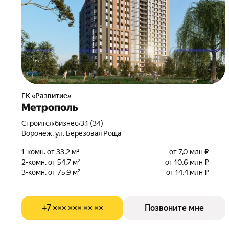
ГК «Развитие»
Метрополь
Строится
•
бизнес
•
3.1 (34)
Воронеж, ул. Берёзовая Роща
1-комн. от 33,2 м²
от 7,0 млн ₽
2-комн. от 54,7 м²
от 10,6 млн ₽
3-комн. от 75,9 м²
от 14,4 млн ₽
+7 ××× ××× ×× ××
Позвоните мне