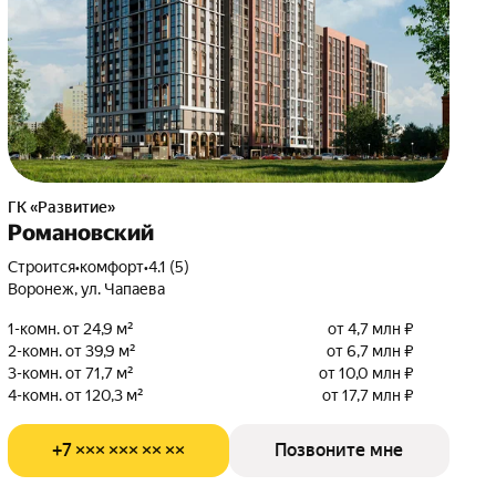
ГК «Развитие»
Романовский
Строится
•
комфорт
•
4.1 (5)
Воронеж, ул. Чапаева
1-комн. от 24,9 м²
от 4,7 млн ₽
2-комн. от 39,9 м²
от 6,7 млн ₽
3-комн. от 71,7 м²
от 10,0 млн ₽
4-комн. от 120,3 м²
от 17,7 млн ₽
+7 ××× ××× ×× ××
Позвоните мне