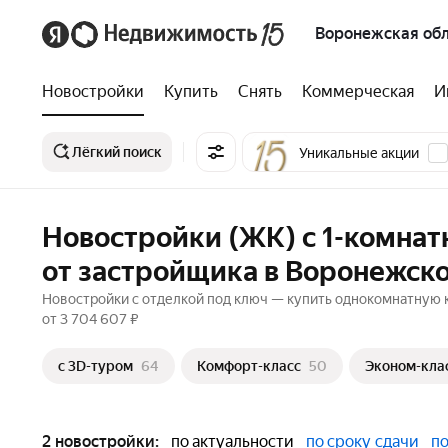
Воронежская обл
Новостройки
Купить
Снять
Коммерческая
И
Лёгкий поиск
Уникальные акции
Новостройки (ЖК) с 1-комнат
от застройщика в Воронежско
Новостройки с отделкой под ключ — купить однокомнатную к
от 3 704 607 ₽
c 3D-туром
64
Комфорт-класс
50
Эконом-кла
2 новостройки:
по актуальности
по сроку сдачи
по