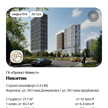
скидка 15%
3D-тур
ГК «Проект Инвест»
Никитин
Строится
•
комфорт
•
3.4 (48)
Воронеж, ул. Лётчика Демьянова / ул. Лётчика Щербакова
Студии от 21,7 м²
от 4,1 млн ₽
1-комн. от 40,3 м²
от 6,4 млн ₽