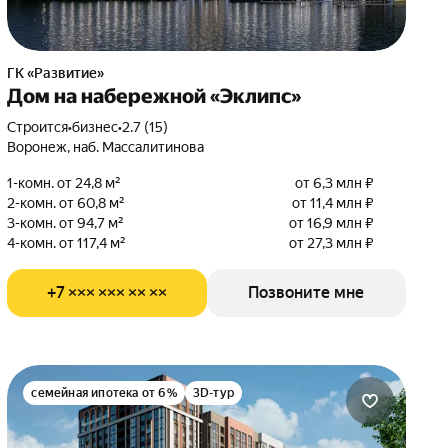
ГК «Развитие»
Дом на набережной «Эклипс»
Строится
•
бизнес
•
2.7 (15)
Воронеж, наб. Массалитинова
1-комн. от 24,8 м²
от 6,3 млн ₽
2-комн. от 60,8 м²
от 11,4 млн ₽
3-комн. от 94,7 м²
от 16,9 млн ₽
4-комн. от 117,4 м²
от 27,3 млн ₽
+7 ××× ××× ×× ××
Позвоните мне
семейная ипотека от 6%
3D-тур