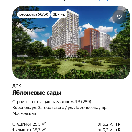
рассрочка 50/50
3D-тур
ДСК
Яблоневые сады
Строится, есть сданные
•
эконом
•
4.3 (289)
Воронеж, ул. Загоровского / ул. Ломоносова / пр.
Московский
Студии от 25,5 м²
от 5,2 млн ₽
1-комн. от 38,3 м²
от 5,3 млн ₽