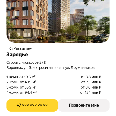
ГК «Развитие»
Зарядье
Строится
•
комфорт
•
2 (1)
Воронеж, ул. Электросигнальная / ул. Дружинников
1-комн. от 19,6 м²
от 3,8 млн ₽
2-комн. от 49,9 м²
от 7,5 млн ₽
3-комн. от 55,9 м²
от 8,6 млн ₽
4-комн. от 94,4 м²
от 15,1 млн ₽
+7 ××× ××× ×× ××
Позвоните мне