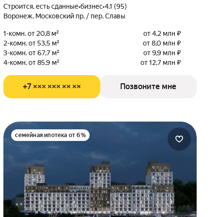
Строится, есть сданные
•
бизнес
•
4.1 (95)
Воронеж, Московский пр. / пер. Славы
1-комн. от 20,8 м²
от 4,2 млн ₽
2-комн. от 53,5 м²
от 8,0 млн ₽
3-комн. от 67,7 м²
от 9,9 млн ₽
4-комн. от 85,9 м²
от 12,7 млн ₽
+7 ××× ××× ×× ××
Позвоните мне
семейная ипотека от 6%