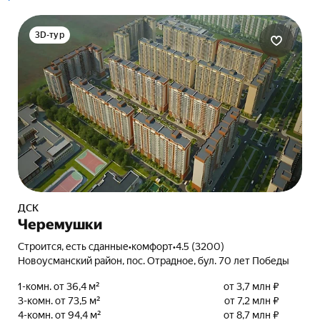
3D-тур
ДСК
Черемушки
Строится, есть сданные
•
комфорт
•
4.5 (3200)
Новоусманский район, пос. Отрадное, бул. 70 лет Победы
1-комн. от 36,4 м²
от 3,7 млн ₽
3-комн. от 73,5 м²
от 7,2 млн ₽
4-комн. от 94,4 м²
от 8,7 млн ₽