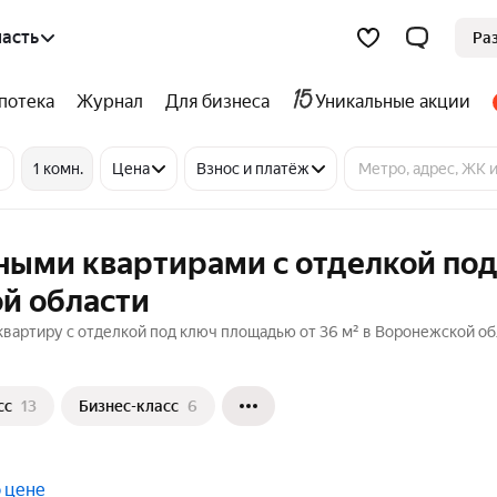
асть
Ра
потека
Журнал
Для бизнеса
Уникальные акции
1 комн.
Цена
Взнос и платёж
ными квартирами с отделкой по
й области
вартиру с отделкой под ключ площадью от 36 м² в Воронежской об
сс
13
Бизнес-класс
6
 цене