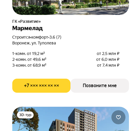
ГК «Развитие»
Мармелад
Строится
•
комфорт
•
3.6 (7)
Воронеж, ул. Туполева
1-комн. от 19,2 м²
от 2,5 млн ₽
2-комн. от 49,6 м²
от 6,0 млн ₽
3-комн. от 68,9 м²
от 7,4 млн ₽
+7 ××× ××× ×× ××
Позвоните мне
3D-тур