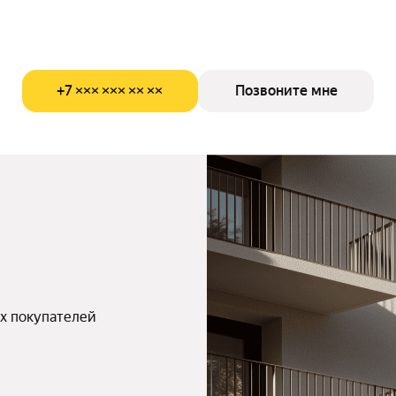
+7 ××× ××× ×× ××
Позвоните мне
х покупателей