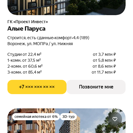
ГК «Проект Инвест»
Алые Паруса
Строится, есть сданные
•
комфорт
•
4.4 (189)
Воронеж, ул. МОПРа / ул. Нижняя
Студии от 22,4 м²
от 3,7 млн ₽
1-комн. от 37,5 м²
от 5,8 млн ₽
2-комн. от 60,6 м²
от 8,6 млн ₽
3-комн. от 85,4 м²
от 11,7 млн ₽
+7 ××× ××× ×× ××
Позвоните мне
семейная ипотека от 6%
3D-тур