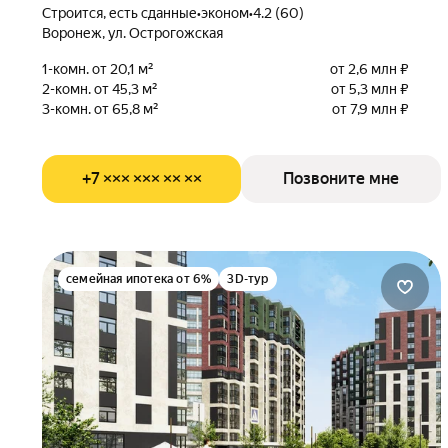
Строится, есть сданные
•
эконом
•
4.2 (60)
Воронеж, ул. Острогожская
1-комн. от 20,1 м²
от 2,6 млн ₽
2-комн. от 45,3 м²
от 5,3 млн ₽
3-комн. от 65,8 м²
от 7,9 млн ₽
+7 ××× ××× ×× ××
Позвоните мне
семейная ипотека от 6%
3D-тур