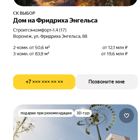
СК ВЫБОР
Дом на Фридриха Энгельса
Строится
•
комфорт
•
1.4 (17)
Воронеж, ул. Фридриха Энгельса, 88
2-комн. от 50,6 м²
от 12,1 млн ₽
3-комн. от 83,9 м²
от 19,6 млн ₽
+7 ××× ××× ×× ××
Позвоните мне
подарки при рекомендации
3D-тур