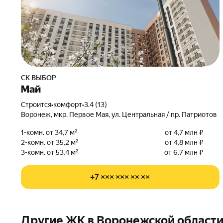
СК ВЫБОР
Май
Строится
•
комфорт
•
3.4 (13)
Воронеж, мкр. Первое Мая, ул. Центральная / пр. Патриотов
1-комн. от 34,7 м²
от 4,7 млн ₽
2-комн. от 35,2 м²
от 4,8 млн ₽
3-комн. от 53,4 м²
от 6,7 млн ₽
+7 ××× ××× ×× ××
Другие ЖК в Воронежской област