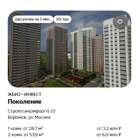
рассрочка на 3 мес.
3D-тур
ЖБИ2—ИНВЕСТ
Поколение
Строится
•
комфорт
•
5 (1)
Воронеж, ул. Мосина
1-комн. от 28,7 м²
от 3,2 млн ₽
2-комн. от 53,9 м²
от 6,0 млн ₽