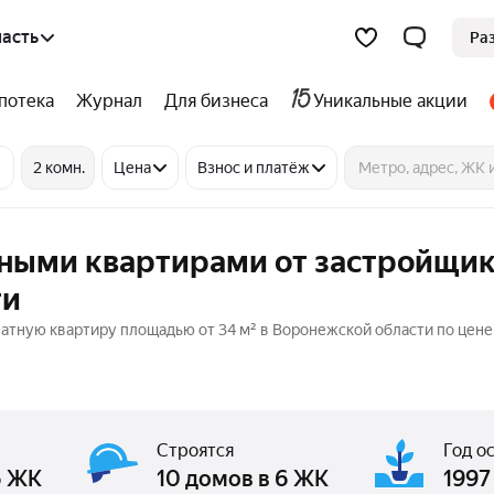
асть
Ра
потека
Журнал
Для бизнеса
Уникальные акции
2 комн.
Цена
Взнос и платёж
тными квартирами от застройщик
ти
тную квартиру площадью от 34 м² в Воронежской области по цене 
Строятся
Год о
6 ЖК
10 домов в 6 ЖК
1997 