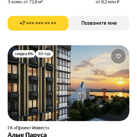
3-комн. от 73,8 м²
от 8,2 млн ₽
+7 ××× ××× ×× ××
Позвоните мне
скидка 8%
3D-тур
ГК «Проект Инвест»
Алые Паруса