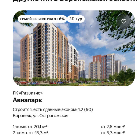
семейная ипотека от 6%
3D-тур
ГК «Развитие»
Авиапарк
Строится, есть сданные
•
эконом
•
4.2 (60)
Воронеж, ул. Острогожская
1-комн. от 20,1 м²
от 2,6 млн ₽
2-комн. от 45,3 м²
от 5,3 млн ₽