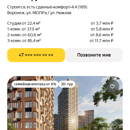
Строится, есть сданные
•
комфорт
•
4.4 (189)
Воронеж, ул. МОПРа / ул. Нижняя
Студии от 22,4 м²
от 3,7 млн ₽
1-комн. от 37,5 м²
от 5,8 млн ₽
2-комн. от 60,6 м²
от 8,6 млн ₽
3-комн. от 85,4 м²
от 11,7 млн ₽
+7 ××× ××× ×× ××
Позвоните мне
семейная ипотека от 6%
3D-тур