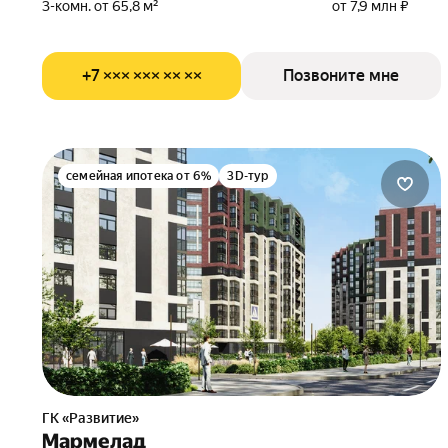
3-комн. от 65,8 м²
от 7,9 млн ₽
+7 ××× ××× ×× ××
Позвоните мне
семейная ипотека от 6%
3D-тур
ГК «Развитие»
Мармелад