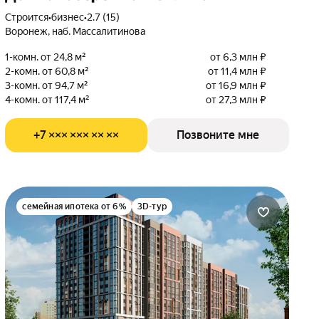
Строится
•
бизнес
•
2.7 (15)
Воронеж, наб. Массалитинова
1-комн. от 24,8 м²
от 6,3 млн ₽
2-комн. от 60,8 м²
от 11,4 млн ₽
3-комн. от 94,7 м²
от 16,9 млн ₽
4-комн. от 117,4 м²
от 27,3 млн ₽
+7 ××× ××× ×× ××
Позвоните мне
семейная ипотека от 6%
3D-тур