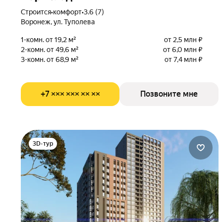
Строится
•
комфорт
•
3.6 (7)
Воронеж, ул. Туполева
1-комн. от 19,2 м²
от 2,5 млн ₽
2-комн. от 49,6 м²
от 6,0 млн ₽
3-комн. от 68,9 м²
от 7,4 млн ₽
+7 ××× ××× ×× ××
Позвоните мне
3D-тур