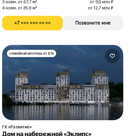
3-комн. от 67,7 м²
от 9,9 млн ₽
4-комн. от 85,9 м²
от 12,7 млн ₽
+7 ××× ××× ×× ××
Позвоните мне
семейная ипотека от 6%
ГК «Развитие»
Дом на набережной «Эклипс»