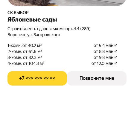
СК ВЫБОР
Яблоневые сады
Строится, есть сданные
•
комфорт
•
4.4 (289)
Воронеж, ул. Загоровского
1-комн. от 40,2 м²
от 5,4 млн ₽
2-комн. от 61,6 м²
от 8,8 млн ₽
3-комн. от 82,3 м²
от 9,8 млн ₽
4-комн. от 104,3 м²
от 12,0 млн ₽
+7 ××× ××× ×× ××
Позвоните мне