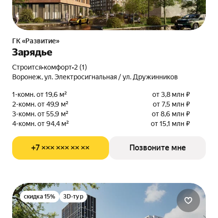
ГК «Развитие»
Зарядье
Строится
•
комфорт
•
2 (1)
Воронеж, ул. Электросигнальная / ул. Дружинников
1-комн. от 19,6 м²
от 3,8 млн ₽
2-комн. от 49,9 м²
от 7,5 млн ₽
3-комн. от 55,9 м²
от 8,6 млн ₽
4-комн. от 94,4 м²
от 15,1 млн ₽
+7 ××× ××× ×× ××
Позвоните мне
скидка 15%
3D-тур