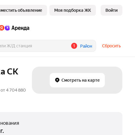
зместить объявление
Моя подборка ЖК
Войти
1
Сбросить
Район
а СК
Смотреть на карте
от 4 704 880
снования
г.