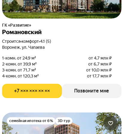
ГК «Развитие»
Романовский
Строится
•
комфорт
•
4.1 (5)
Воронеж, ул. Чапаева
1-комн. от 24,9 м²
от 4,7 млн ₽
2-комн. от 39,9 м²
от 6,7 млн ₽
3-комн. от 71,7 м²
от 10,0 млн ₽
4-комн. от 120,3 м²
от 17,7 млн ₽
+7 ××× ××× ×× ××
Позвоните мне
семейная ипотека от 6%
3D-тур