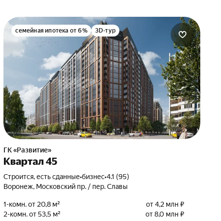
семейная ипотека от 6%
3D-тур
ГК «Развитие»
Квартал 45
Строится, есть сданные
•
бизнес
•
4.1 (95)
Воронеж, Московский пр. / пер. Славы
1-комн. от 20,8 м²
от 4,2 млн ₽
2-комн. от 53,5 м²
от 8,0 млн ₽