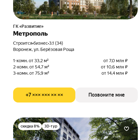
ГК «Развитие»
Метрополь
Строится
•
бизнес
•
3.1 (34)
Воронеж, ул. Берёзовая Роща
1-комн. от 33,2 м²
от 7,0 млн ₽
2-комн. от 54,7 м²
от 10,6 млн ₽
3-комн. от 75,9 м²
от 14,4 млн ₽
+7 ××× ××× ×× ××
Позвоните мне
скидка 8%
3D-тур