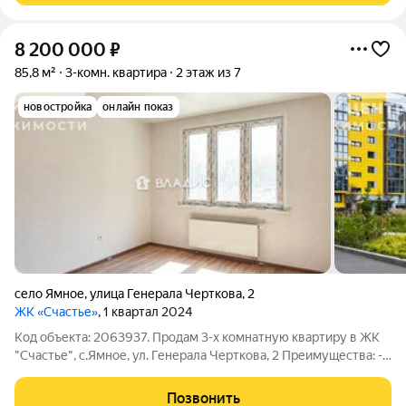
8 200 000
₽
85,8 м²
3-комн. квартира
2 этаж из 7
новостройка
онлайн показ
село Ямное
,
улица Генерала Черткова
,
2
ЖК «Счастье»
, 1 квартал 2024
Код объекта: 2063937. Продам 3-х комнатную квартиру в ЖК
"Счастье", с.Ямное, ул. Генерала Черткова, 2 Преимущества: -
Выгодная цена: отличное предложение на рынке
недвижимости. Цена ниже застройщика! - Удобное
Позвонить