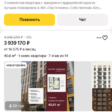
3-комнатная квартира с эркером и гардеробной одна из
лучших планировок в ЖК «Ласточкино» Собственник. Без
комиссии. Свободная продажа. Без обременений. Полная
готовность к сделке. Если вы ищете квартиру, в которую
Позвонить
Чат
можно заехать сразу после покупки,
4 345 270
₽
–9%
3 939 170
₽
от 16 575 ₽ в месяц
40,6 м²
1-комн. квартира
7 этаж из 14
новостройка
3D-тур