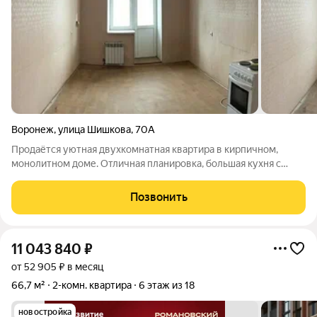
Воронеж
,
улица Шишкова
,
70А
Продаётся уютная двухкомнатная квартира в кирпичном,
монолитном доме. Отличная планировка, большая кухня с
выходом на балкон добавляет дополнительные удобства.
Просторные комнаты. Квартира светлая, на две стороны, с
Позвонить
окнами во двор. 2 балкона
11 043 840
₽
от 52 905 ₽ в месяц
66,7 м²
2-комн. квартира
6 этаж из 18
новостройка