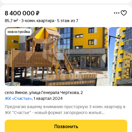
8 400 000
₽
85,7 м²
3-комн. квартира
5 этаж из 7
новостройка
село Ямное
,
улица Генерала Черткова
,
2
ЖК «Счастье»
, 1 квартал 2024
Предлагаю вашему вниманию просторную 3-комн. квартиру в
ЖК "Счастье" - новый формат загородного жилья!
Экологически чистый, зелёный район, рядом лесной массив,
поэтому свежий воздух 24/7 Малоэтажные дома 7 этажей В
Позвонить
ЖК своя управляющая компания. Много