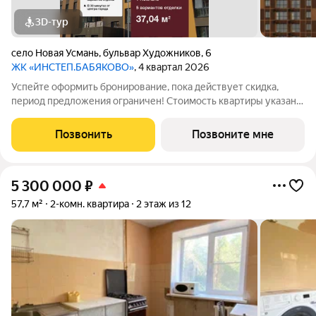
3D-тур
село Новая Усмань
,
бульвар Художников
,
6
ЖК «ИНСТЕП.БАБЯКОВО»
, 4 квартал 2026
Успейте оформить бронирование, пока действует скидка,
период предложения ограничен! Стоимость квартиры указана
со скидкой, ваша экономия составит 370,400 руб. Информация
по телефону, наши менеджеры вам все расскажут.
Позвонить
Позвоните мне
Однокомнатная квартира с
5 300 000
₽
57,7 м²
2-комн. квартира
2 этаж из 12