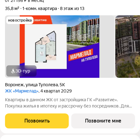
от 21 156 ₽ в месяц
35,8 м²
1-комн. квартира
8 этаж из 13
новостройка
3D-тур
Воронеж
,
улица Туполева
,
5К
ЖК «Мармелад»
, 4 квартал 2029
Квартиры в данном ЖК от застройщика ГК «Развитие».
Покупка жилья в ипотеку и рассрочку без посредников. Для
более подробной консультации по приобретению квартир
обращайтесь в отдел продаж застройщика.
Позвонить
Позвоните мне