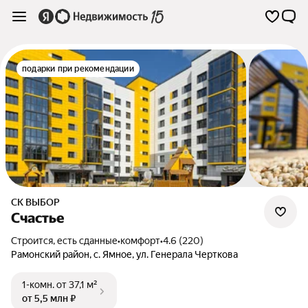
подарки при рекомендации
СК ВЫБОР
Счастье
Строится, есть сданные
•
комфорт
•
4.6 (220)
Рамонский район
,
с. Ямное
,
ул. Генерала Черткова
1-комн.
от 37,1 м²
от 5,5 млн ₽