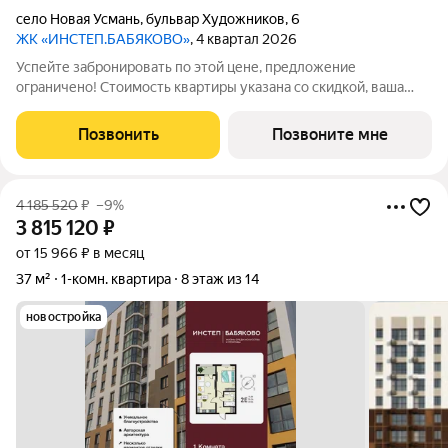
село Новая Усмань
,
бульвар Художников
,
6
ЖК «ИНСТЕП.БАБЯКОВО»
, 4 квартал 2026
Успейте забронировать по этой цене, предложение
ограничено! Стоимость квартиры указана со скидкой, ваша
экономия составит 406,100 руб. Звоните, мы вам все
подробно расскажем. Однокомнатная квартира от
Позвонить
Позвоните мне
застройщика с предчистовой отделкой в ЖК "ИНСТЕП.
4 185 520
₽
–9%
3 815 120
₽
от 15 966 ₽ в месяц
37 м²
1-комн. квартира
8 этаж из 14
новостройка