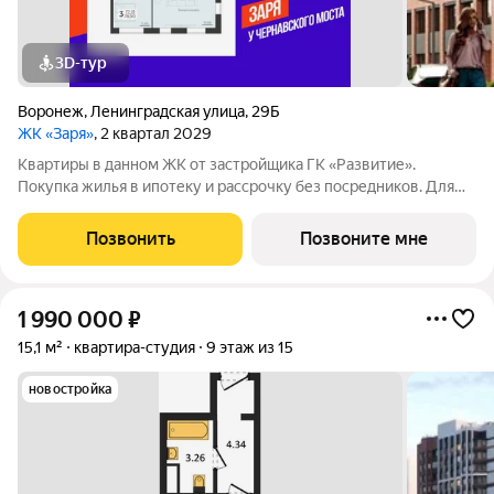
3D-тур
Воронеж
,
Ленинградская улица
,
29Б
ЖК «Заря»
, 2 квартал 2029
Квартиры в данном ЖК от застройщика ГК «Развитие».
Покупка жилья в ипотеку и рассрочку без посредников. Для
более подробной консультации по приобретению квартир
обращайтесь в отдел продаж застройщика.
Позвонить
Позвоните мне
1 990 000
₽
15,1 м²
квартира-студия
9 этаж из 15
новостройка