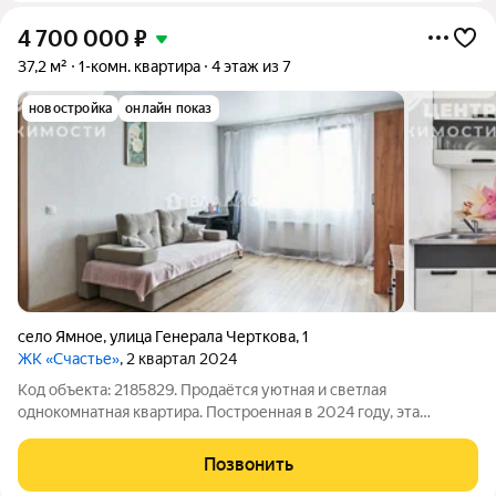
4 700 000
₽
37,2 м²
1-комн. квартира
4 этаж из 7
новостройка
онлайн показ
село Ямное
,
улица Генерала Черткова
,
1
ЖК «Счастье»
, 2 квартал 2024
Код объекта: 2185829. Продаётся уютная и светлая
однокомнатная квартира. Построенная в 2024 году, эта
квартира в монолитной новостройке отличается высоким
качеством и современными стандартами строительства.
Позвонить
Квартира находится на 4 этаже 7-этажного