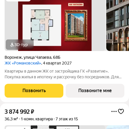
3D-тур
Воронеж
,
улица Чапаева
,
68Б
ЖК «Романовский»
, 4 квартал 2027
Квартиры в данном ЖК от застройщика ГК «Развитие».
Покупка жилья в ипотеку и рассрочку без посредников. Для
более подробной консультации по приобретению квартир
обращайтесь в отдел продаж застройщика.
Позвонить
Позвоните мне
3 874 992
₽
36,3 м²
1-комн. квартира
7 этаж из 15