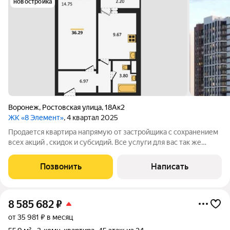
новостройка
Воронеж
,
Ростовская улица
,
18Ак2
ЖК «8 Элемент»
, 4 квартал 2025
Продается квартира напрямую от застройщика с сохранением
всех акций , скидок и субсидий. Все услуги для вас так же
бесплатно. А при покупке с нами вы получаете в подарок
ТЕЛЕВИЗОР на кухню. Жилой комплекс возводится в
Позвонить
Написать
Левобережном районе г. Воронежа
8 585 682
₽
от 35 981 ₽ в месяц