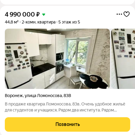
4 990 000
₽
44,8 м²
2-комн. квартира
5 этаж из 5
Воронеж
,
улица Ломоносова
,
83В
В продаже квартира Ломоносова, 83в. Очень удобное жильё
для студентов и учащихся. Рядом два института. Рядом
торгово-развлекательный центр Град, Московский проспект,
Воронежский рынок. В 3 минутах лес, пляж. Областная детская
Позвонить
и взрослая больницы.