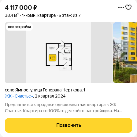
4 117 000
₽
38,4 м²
1-комн. квартира
5 этаж из 7
новостройка
село Ямное
,
улица Генерала Черткова
,
1
ЖК «Счастье»
, 2 квартал 2024
Предлагается к продаже однокомнатная квартира в ЖК
Счастье. Квартира со 100% отделкой от застройщика. На
территории комплекса будут детская и спортивная площадки,
парковочные места для жителей и гостей. Рядом с домом
Позвонить
расположен лесной массив,