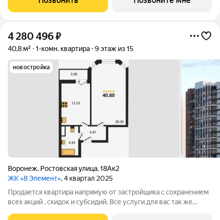
Позвонить
Позвоните мне
Закрытый двор без
4 280 496
₽
40,8 м²
1-комн. квартира
9 этаж из 15
новостройка
Воронеж
,
Ростовская улица
,
18Ак2
ЖК «8 Элемент»
, 4 квартал 2025
Продается квартира напрямую от застройщика с сохранением
всех акций , скидок и субсидий. Все услуги для вас так же
бесплатно. А при покупке с нами вы получаете в подарок