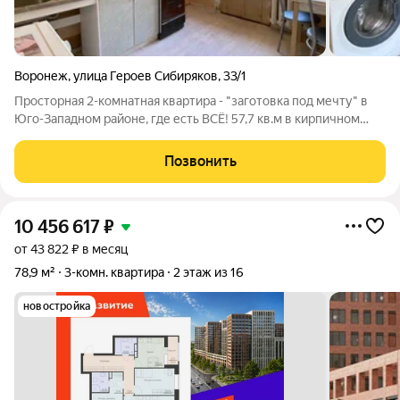
Воронеж
,
улица Героев Сибиряков
,
33/1
Просторная 2-комнатная квартира - "заготовка под мечту" в
Юго-Западном районе, где есть ВСЁ! 57,7 кв.м в кирпичном
доме (2/12 этаж) 2 лифта грузовой + пассажирский (недавно
заменены на новые). Планировка "на 5+" В квартире тепло,
Позвонить
установлены
10 456 617
₽
от 43 822 ₽ в месяц
78,9 м²
3-комн. квартира
2 этаж из 16
новостройка