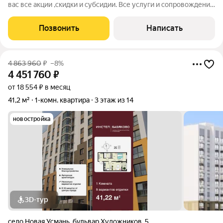
вас все акции ,скидки и субсидии. Все услуги и сопровождение
сделки бесплатно. Ключи после сделки. При покупке с нами вы
получаете подарок телевизор на кухню. Жилой комплекс
Позвонить
Написать
расположен в
4 863 960
₽
–8%
4 451 760
₽
от 18 554 ₽ в месяц
41,2 м²
1-комн. квартира
3 этаж из 14
новостройка
3D-тур
село Новая Усмань
,
бульвар Художников
,
5