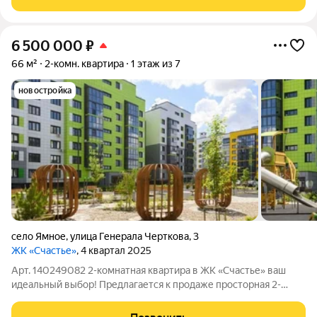
расположение: развитая инфраструктура,
6 500 000
₽
66 м²
2-комн. квартира
1 этаж из 7
новостройка
село Ямное
,
улица Генерала Черткова
,
3
ЖК «Счастье»
, 4 квартал 2025
Арт. 140249082 2-комнатная квартира в ЖК «Счастье» ваш
идеальный выбор! Предлагается к продаже просторная 2-
комнатная квартира в современном жилом комплексе
«Счастье». Это отличный вариант для тех, кто ценит комфорт,