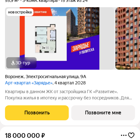
55,9 м²
3-комн. квартира
15 этаж из 24
новостройка
3D-тур
Воронеж
,
Электросигнальная улица
,
9А
Арт-квартал «Зарядье»
, 4 квартал 2028
Квартиры в данном ЖК от застройщика ГК «Развитие».
Покупка жилья в ипотеку и рассрочку без посредников. Для
более подробной консультации по приобретению квартир
обращайтесь в отдел продаж застройщика.
Позвонить
Позвоните мне
18 000 000
₽