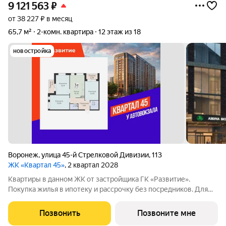
9 121 563
₽
от 38 227 ₽ в месяц
65,7 м²
2-комн. квартира
12 этаж из 18
новостройка
Воронеж
,
улица 45-й Стрелковой Дивизии
,
113
ЖК «Квартал 45»
, 2 квартал 2028
Квартиры в данном ЖК от застройщика ГК «Развитие».
Покупка жилья в ипотеку и рассрочку без посредников. Для
более подробной консультации по приобретению квартир
обращайтесь в отдел продаж застройщика.
Позвонить
Позвоните мне