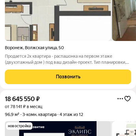
Воронеж
,
Волжская улица
,
50
Продается 2к квартира - распашонка на первом этаже
(двухэтажный дом ) под ваш дизайн-проект. Тип планировки,
при котором комнаты расположены по обе стороны от
коридора. Хорошее естественное освещение окна выходят на
Позвонить
две стороны, что обеспечивает
18 645 550
₽
от 78 141 ₽ в месяц
96,9 м²
3-комн. квартира
4 этаж из 12
новостройка