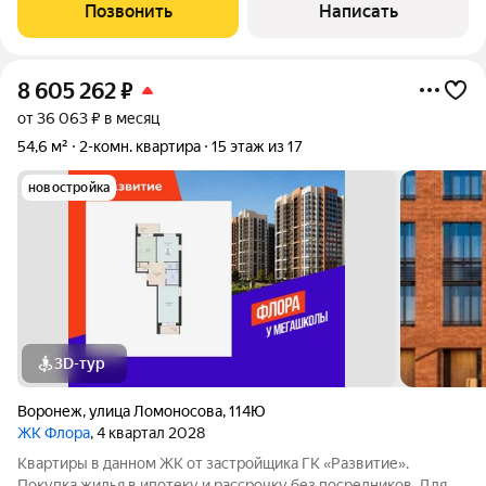
ТЕЛЕВИЗОР на кухню. Жилой комплекс возводится в
Позвонить
Написать
Левобережном районе г. Воронежа
8 605 262
₽
от 36 063 ₽ в месяц
54,6 м²
2-комн. квартира
15 этаж из 17
новостройка
3D-тур
Воронеж
,
улица Ломоносова
,
114Ю
ЖК Флора
, 4 квартал 2028
Квартиры в данном ЖК от застройщика ГК «Развитие».
Покупка жилья в ипотеку и рассрочку без посредников. Для