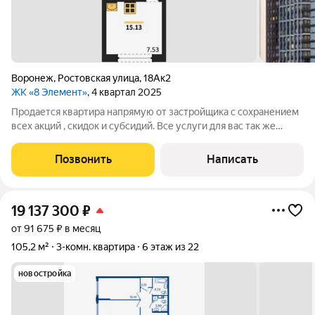
Воронеж
,
Ростовская улица
,
18Ак2
ЖК «8 Элемент»
, 4 квартал 2025
Продается квартира напрямую от застройщика с сохранением
всех акций , скидок и субсидий. Все услуги для вас так же
бесплатно. А при покупке с нами вы получаете в подарок
ТЕЛЕВИЗОР на кухню. Жилой комплекс возводится в
Позвонить
Написать
Левобережном районе г. Воронежа
19 137 300
₽
от 91 675 ₽ в месяц
105,2 м²
3-комн. квартира
6 этаж из 22
новостройка