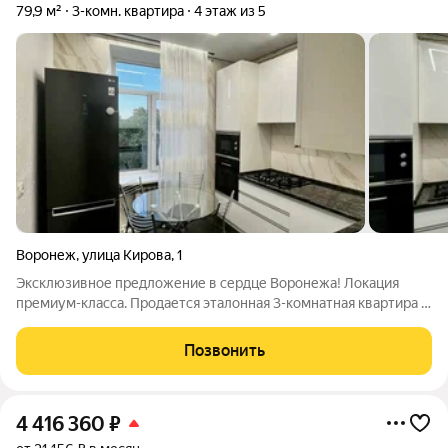
79,9 м²
3-комн. квартира
4 этаж из 5
Воронеж
,
улица Кирова
,
1
Эксклюзивное предложение в сердце Воронежа! Локация
премиум-класса. Продается эталонная 3-комнатная квартира в
легендарной «Сталинке». Тишина, приватность и безопасность
за зданием Правительства Воронежской области. В пешей
Позвонить
доступности -
4 416 360
₽