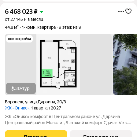
6 468 023
₽
от 27 145 ₽ в месяц
44,8 м²
1-комн. квартира
9 этаж из 9
новостройка
3D-тур
Воронеж
,
улица Дарвина
,
20/3
ЖК «Оникс»
, 1 квартал 2027
ЖК «Оникс» комфорт в Центральном районе ул. Дарвина
Центральный район Монолит, 9 этажей комфорт Сдача: IV кв.
2027 Малоэтажный жилой комплекс в зелёной локации рядом
с Ботаническим садом и парком им. Глинки. Преимущества: