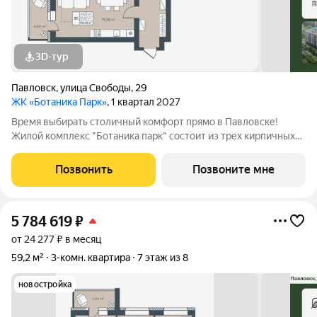
3D-тур
Павловск
,
улица Свободы
,
29
ЖК «Ботаника Парк»
, 1 квартал 2027
Время выбирать столичный комфорт прямо в Павловске!
Жилой комплекс "Ботаника парк" состоит из трех кирпичных
домов, два из которых уже сданы и заселены. Закрытая
дворовая территория обеспечивает безопасное пространство
Позвонить
Позвоните мне
для отдыха детей и взрослых, а
5 784 619
₽
от 24 277 ₽ в месяц
59,2 м²
3-комн. квартира
7 этаж из 8
новостройка