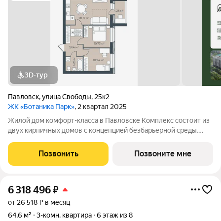
3D-тур
Павловск
,
улица Свободы
,
25к2
ЖК «Ботаника Парк»
, 2 квартал 2025
Жилой дом комфорт-класса в Павловске Комплекс состоит из
двух кирпичных домов с концепцией безбарьерной среды,
которая обеспечивает безопасность детей, удобство для
пожилых людей и родителей с колясками. Функциональное
Позвонить
Позвоните мне
использование квадратных
6 318 496
₽
от 26 518 ₽ в месяц
64,6 м²
3-комн. квартира
6 этаж из 8