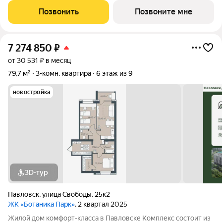
дворовая территория обеспечивает безопасное пространство
Позвонить
Позвоните мне
для отдыха детей и взрослых, а
7 274 850
₽
от 30 531 ₽ в месяц
79,7 м²
3-комн. квартира
6 этаж из 9
новостройка
3D-тур
Павловск
,
улица Свободы
,
25к2
ЖК «Ботаника Парк»
, 2 квартал 2025
Жилой дом комфорт-класса в Павловске Комплекс состоит из