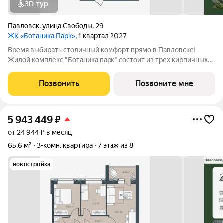
3D-тур
Павловск
,
улица Свободы
,
29
ЖК «Ботаника Парк»
, 1 квартал 2027
Время выбирать столичный комфорт прямо в Павловске!
Жилой комплекс "Ботаника парк" состоит из трех кирпичных
домов, два из которых уже сданы и заселены. Закрытая
дворовая территория обеспечивает безопасное пространство
Позвонить
Позвоните мне
для отдыха детей и взрослых, а
5 943 449
₽
от 24 944 ₽ в месяц
65,6 м²
3-комн. квартира
7 этаж из 8
новостройка