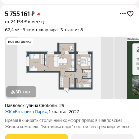
5 755 161
₽
от 24 154 ₽ в месяц
62,4 м²
3-комн. квартира
5 этаж из 8
новостройка
3D-тур
Павловск
,
улица Свободы
,
29
ЖК «Ботаника Парк»
, 1 квартал 2027
Время выбирать столичный комфорт прямо в Павловске!
Жилой комплекс "Ботаника парк" состоит из трех кирпичных
домов, два из которых уже сданы и заселены. Закрытая