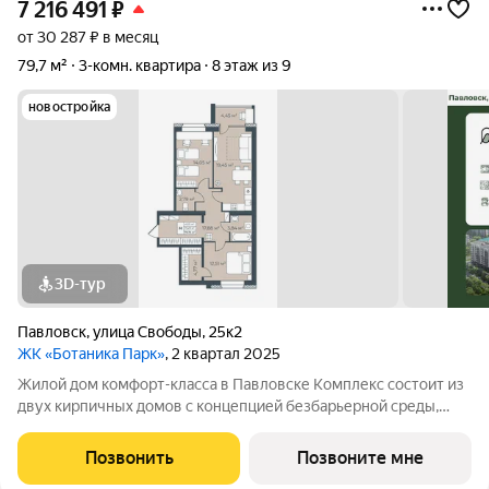
7 216 491
₽
от 30 287 ₽ в месяц
79,7 м²
3-комн. квартира
8 этаж из 9
новостройка
3D-тур
Павловск
,
улица Свободы
,
25к2
ЖК «Ботаника Парк»
, 2 квартал 2025
Жилой дом комфорт-класса в Павловске Комплекс состоит из
двух кирпичных домов с концепцией безбарьерной среды,
которая обеспечивает безопасность детей, удобство для
пожилых людей и родителей с колясками. Функциональное
Позвонить
Позвоните мне
использование квадратных