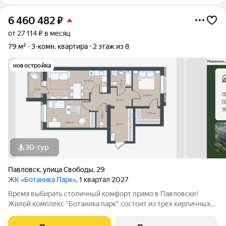
6 460 482
₽
от 27 114 ₽ в месяц
79 м²
3-комн. квартира
2 этаж из 8
новостройка
3D-тур
Павловск
,
улица Свободы
,
29
ЖК «Ботаника Парк»
, 1 квартал 2027
Время выбирать столичный комфорт прямо в Павловске!
Жилой комплекс "Ботаника парк" состоит из трех кирпичных
домов, два из которых уже сданы и заселены. Закрытая
дворовая территория обеспечивает безопасное пространство