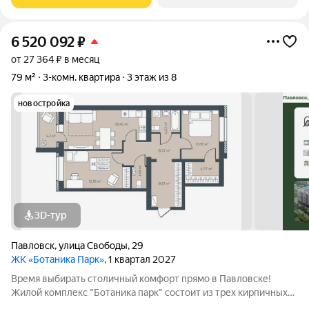
использование квадратных
6 520 092
₽
от 27 364 ₽ в месяц
79 м²
3-комн. квартира
3 этаж из 8
новостройка
3D-тур
Павловск
,
улица Свободы
,
29
ЖК «Ботаника Парк»
, 1 квартал 2027
Время выбирать столичный комфорт прямо в Павловске!
Жилой комплекс "Ботаника парк" состоит из трех кирпичных
домов, два из которых уже сданы и заселены. Закрытая