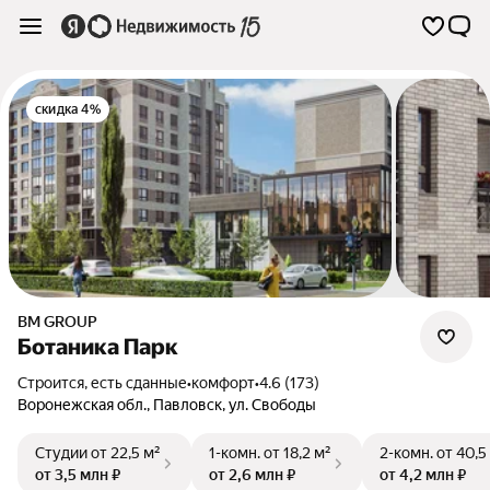
скидка 4%
BM GROUP
Ботаника Парк
Строится, есть сданные
•
комфорт
•
4.6 (173)
Воронежская обл.
,
Павловск
,
ул. Свободы
Студии
от 22,5 м²
1-комн.
от 18,2 м²
2-комн.
от 40,5
от 3,5 млн ₽
от 2,6 млн ₽
от 4,2 млн ₽