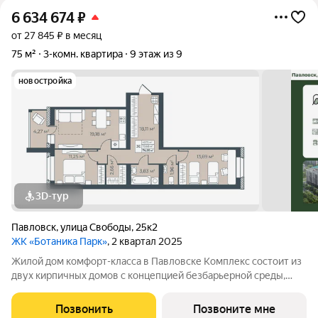
6 634 674
₽
от 27 845 ₽ в месяц
75 м²
3-комн. квартира
9 этаж из 9
новостройка
3D-тур
Павловск
,
улица Свободы
,
25к2
ЖК «Ботаника Парк»
, 2 квартал 2025
Жилой дом комфорт-класса в Павловске Комплекс состоит из
двух кирпичных домов с концепцией безбарьерной среды,
которая обеспечивает безопасность детей, удобство для
пожилых людей и родителей с колясками. Функциональное
Позвонить
Позвоните мне