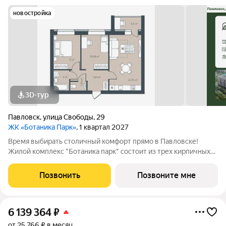
новостройка
3D-тур
Павловск
,
улица Свободы
,
29
ЖК «Ботаника Парк»
, 1 квартал 2027
Время выбирать столичный комфорт прямо в Павловске!
Жилой комплекс "Ботаника парк" состоит из трех кирпичных
домов, два из которых уже сданы и заселены. Закрытая
дворовая территория обеспечивает безопасное пространство
Позвонить
Позвоните мне
для отдыха детей и взрослых, а
6 139 364
₽
от 25 766 ₽ в месяц