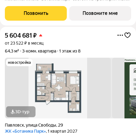
домов, два из которых уже сданы и заселены. Закрытая
дворовая территория обеспечивает безопасное пространство
Позвонить
Позвоните мне
для отдыха детей и взрослых, а
5 604 681
₽
от 23 522 ₽ в месяц
64,3 м²
3-комн. квартира
1 этаж из 8
новостройка
3D-тур
Павловск
,
улица Свободы
,
29
ЖК «Ботаника Парк»
, 1 квартал 2027