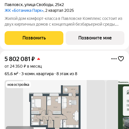
Павловск
,
улица Свободы
,
25к2
ЖК «Ботаника Парк»
, 2 квартал 2025
Жилой дом комфорт-класса в Павловске Комплекс состоит из
двух кирпичных домов с концепцией безбарьерной среды,
которая обеспечивает безопасность детей, удобство для
пожилых людей и родителей с колясками. Функциональное
Позвонить
Позвоните мне
использование квадратных
5 802 081
₽
от 24 350 ₽ в месяц
65,6 м²
3-комн. квартира
8 этаж из 8
новостройка