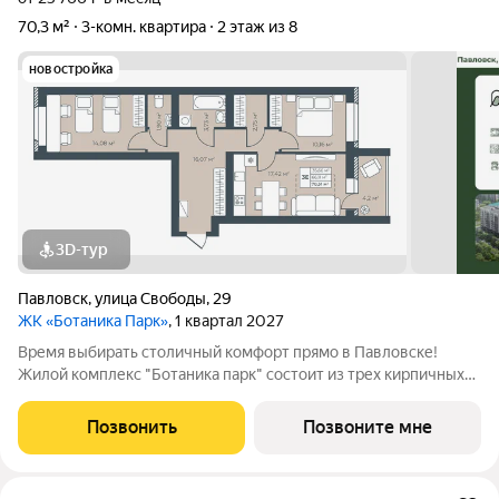
70,3 м²
3-комн. квартира
2 этаж из 8
новостройка
3D-тур
Павловск
,
улица Свободы
,
29
ЖК «Ботаника Парк»
, 1 квартал 2027
Время выбирать столичный комфорт прямо в Павловске!
Жилой комплекс "Ботаника парк" состоит из трех кирпичных
домов, два из которых уже сданы и заселены. Закрытая
дворовая территория обеспечивает безопасное пространство
Позвонить
Позвоните мне
для отдыха детей и взрослых, а