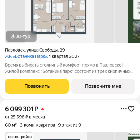
3D-тур
Павловск
,
улица Свободы
,
29
ЖК «Ботаника Парк»
, 1 квартал 2027
Время выбирать столичный комфорт прямо в Павловске!
Жилой комплекс "Ботаника парк" состоит из трех кирпичных
домов, два из которых уже сданы и заселены. Закрытая
дворовая территория обеспечивает безопасное пространство
Позвонить
Позвоните мне
для отдыха детей и взрослых, а
6 099 301
₽
от 25 598 ₽ в месяц
60 м²
3-комн. квартира
9 этаж из 9
новостройка