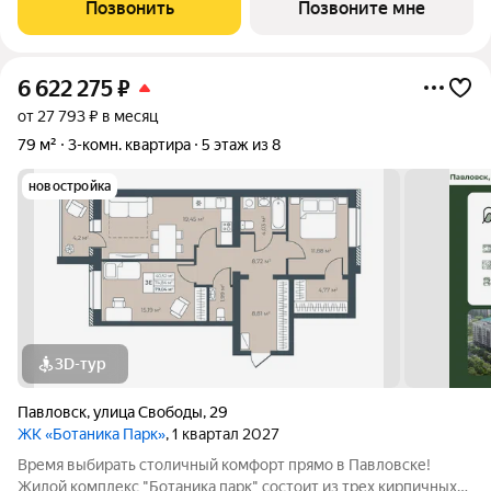
дворовая территория обеспечивает безопасное пространство
Позвонить
Позвоните мне
для отдыха детей и взрослых, а
6 622 275
₽
от 27 793 ₽ в месяц
79 м²
3-комн. квартира
5 этаж из 8
новостройка
3D-тур
Павловск
,
улица Свободы
,
29
ЖК «Ботаника Парк»
, 1 квартал 2027
Время выбирать столичный комфорт прямо в Павловске!
Жилой комплекс "Ботаника парк" состоит из трех кирпичных