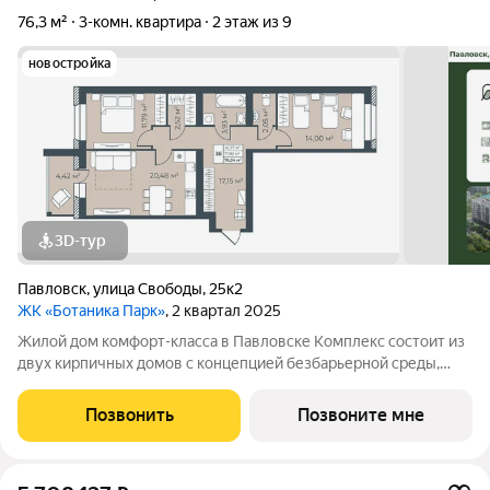
76,3 м²
3-комн. квартира
2 этаж из 9
новостройка
3D-тур
Павловск
,
улица Свободы
,
25к2
ЖК «Ботаника Парк»
, 2 квартал 2025
Жилой дом комфорт-класса в Павловске Комплекс состоит из
двух кирпичных домов с концепцией безбарьерной среды,
которая обеспечивает безопасность детей, удобство для
пожилых людей и родителей с колясками. Функциональное
Позвонить
Позвоните мне
использование квадратных