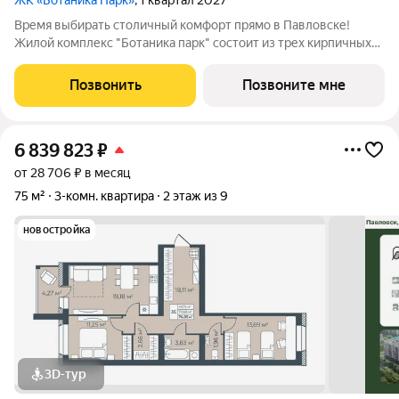
ЖК «Ботаника Парк»
, 1 квартал 2027
Время выбирать столичный комфорт прямо в Павловске!
Жилой комплекс "Ботаника парк" состоит из трех кирпичных
домов, два из которых уже сданы и заселены. Закрытая
дворовая территория обеспечивает безопасное пространство
Позвонить
Позвоните мне
для отдыха детей и взрослых, а
6 839 823
₽
от 28 706 ₽ в месяц
75 м²
3-комн. квартира
2 этаж из 9
новостройка
3D-тур