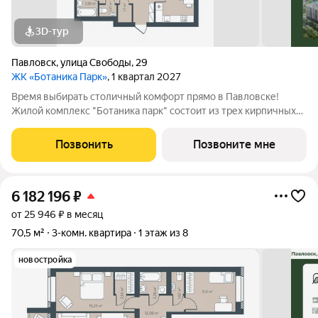
3D-тур
Павловск
,
улица Свободы
,
29
ЖК «Ботаника Парк»
, 1 квартал 2027
Время выбирать столичный комфорт прямо в Павловске!
Жилой комплекс "Ботаника парк" состоит из трех кирпичных
домов, два из которых уже сданы и заселены. Закрытая
дворовая территория обеспечивает безопасное пространство
Позвонить
Позвоните мне
для отдыха детей и взрослых, а
6 182 196
₽
от 25 946 ₽ в месяц
70,5 м²
3-комн. квартира
1 этаж из 8
новостройка