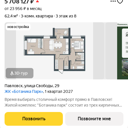
5 708 127
₽
от 23 956 ₽ в месяц
62,4 м²
3-комн. квартира
3 этаж из 8
новостройка
3D-тур
Павловск
,
улица Свободы
,
29
ЖК «Ботаника Парк»
, 1 квартал 2027
Время выбирать столичный комфорт прямо в Павловске!
Жилой комплекс "Ботаника парк" состоит из трех кирпичных
домов, два из которых уже сданы и заселены. Закрытая
дворовая территория обеспечивает безопасное пространство
Позвонить
Позвоните мне
для отдыха детей и взрослых, а