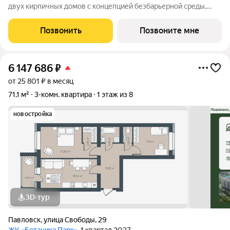
двух кирпичных домов с концепцией безбарьерной среды,
которая обеспечивает безопасность детей, удобство для
пожилых людей и родителей с колясками. Функциональное
Позвонить
Позвоните мне
использование квадратных
6 147 686
₽
от 25 801 ₽ в месяц
71,1 м²
3-комн. квартира
1 этаж из 8
новостройка
3D-тур
Павловск
,
улица Свободы
,
29