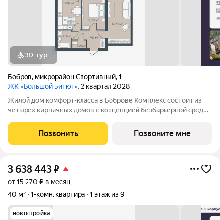
3D-тур
Бобров
,
микрорайон Спортивный
,
1
ЖК «Большой Битюг»
, 2 квартал 2028
Жилой дом комфорт-класса в Боброве Комплекс состоит из
четырех кирпичных домов с концепцией безбарьерной среды,
которая обеспечивает безопасность детей, удобство для
пожилых людей и родителей с колясками. Функциональное
Позвонить
Позвоните мне
использование квадратных
3 638 443
₽
от 15 270 ₽ в месяц
40 м²
1-комн. квартира
1 этаж из 9
новостройка