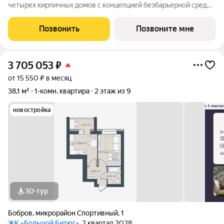
четырех кирпичных домов с концепцией безбарьерной среды,
которая обеспечивает безопасность детей, удобство для
пожилых людей и родителей с колясками. Функциональное
Позвонить
Позвоните мне
использование квадратных
3 705 053
₽
от 15 550 ₽ в месяц
38,1 м²
1-комн. квартира
2 этаж из 9
новостройка
3D-тур
Бобров
,
микрорайон Спортивный
,
1
ЖК «Большой Битюг»
, 2 квартал 2028