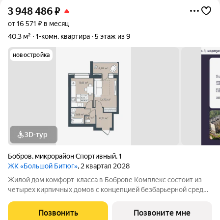
3 948 486
₽
от 16 571 ₽ в месяц
40,3 м²
1-комн. квартира
5 этаж из 9
новостройка
3D-тур
Бобров
,
микрорайон Спортивный
,
1
ЖК «Большой Битюг»
, 2 квартал 2028
Жилой дом комфорт-класса в Боброве Комплекс состоит из
четырех кирпичных домов с концепцией безбарьерной среды,
которая обеспечивает безопасность детей, удобство для
пожилых людей и родителей с колясками. Функциональное
Позвонить
Позвоните мне
использование квадратных