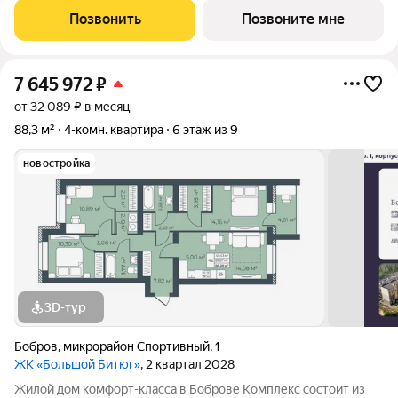
пожилых людей и родителей с колясками. Функциональное
Позвонить
Позвоните мне
использование квадратных
7 645 972
₽
от 32 089 ₽ в месяц
88,3 м²
4-комн. квартира
6 этаж из 9
новостройка
3D-тур
Бобров
,
микрорайон Спортивный
,
1
ЖК «Большой Битюг»
, 2 квартал 2028
Жилой дом комфорт-класса в Боброве Комплекс состоит из