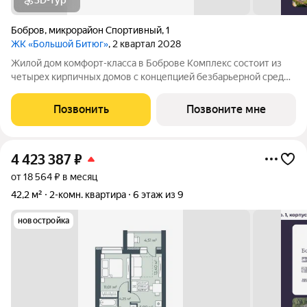
3D-тур
Бобров
,
микрорайон Спортивный
,
1
ЖК «Большой Битюг»
, 2 квартал 2028
Жилой дом комфорт-класса в Боброве Комплекс состоит из
четырех кирпичных домов с концепцией безбарьерной среды,
которая обеспечивает безопасность детей, удобство для
пожилых людей и родителей с колясками. Функциональное
Позвонить
Позвоните мне
использование квадратных
4 423 387
₽
от 18 564 ₽ в месяц
42,2 м²
2-комн. квартира
6 этаж из 9
новостройка