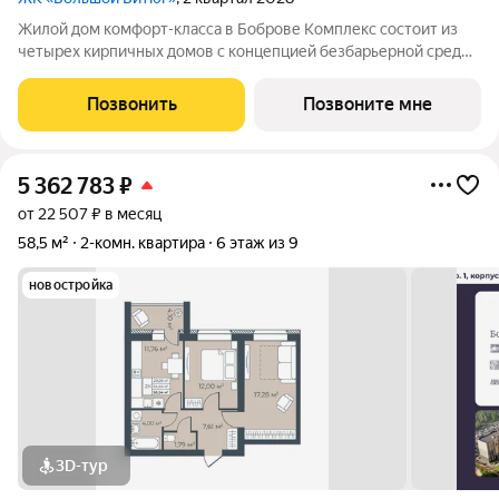
Жилой дом комфорт-класса в Боброве Комплекс состоит из
четырех кирпичных домов с концепцией безбарьерной среды,
которая обеспечивает безопасность детей, удобство для
пожилых людей и родителей с колясками. Функциональное
Позвонить
Позвоните мне
использование квадратных
5 362 783
₽
от 22 507 ₽ в месяц
58,5 м²
2-комн. квартира
6 этаж из 9
новостройка
3D-тур