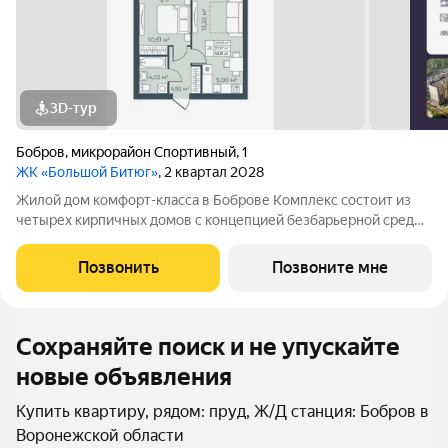
3D-тур
Бобров
,
микрорайон Спортивный
,
1
ЖК «Большой Битюг»
, 2 квартал 2028
Жилой дом комфорт-класса в Боброве Комплекс состоит из
четырех кирпичных домов с концепцией безбарьерной среды,
которая обеспечивает безопасность детей, удобство для
пожилых людей и родителей с колясками. Функциональное
Позвонить
Позвоните мне
использование квадратных
Сохраняйте поиск и не упускайте
новые объявления
Купить квартиру, рядом: пруд, Ж/Д станция: Бобров в
Воронежской области