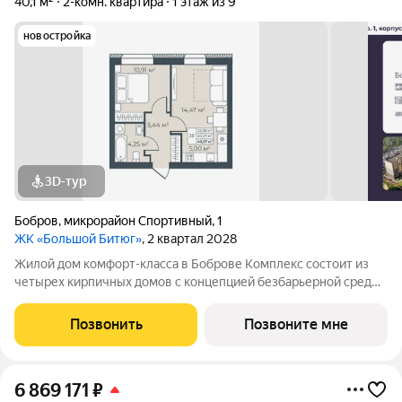
40,1 м²
2-комн. квартира
1 этаж из 9
новостройка
3D-тур
Бобров
,
микрорайон Спортивный
,
1
ЖК «Большой Битюг»
, 2 квартал 2028
Жилой дом комфорт-класса в Боброве Комплекс состоит из
четырех кирпичных домов с концепцией безбарьерной среды,
которая обеспечивает безопасность детей, удобство для
пожилых людей и родителей с колясками. Функциональное
Позвонить
Позвоните мне
использование квадратных
6 869 171
₽