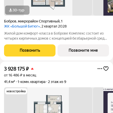
3D-тур
Бобров
,
микрорайон Спортивный
,
1
ЖК «Большой Битюг»
, 2 квартал 2028
Жилой дом комфорт-класса в Боброве Комплекс состоит из
четырех кирпичных домов с концепцией безбарьерной среды,
которая обеспечивает безопасность детей, удобство для
пожилых людей и родителей с колясками. Функциональное
Позвонить
Позвоните мне
использование квадратных
3 928 175
₽
от 16 486 ₽ в месяц
41,4 м²
1-комн. квартира
2 этаж из 9
новостройка