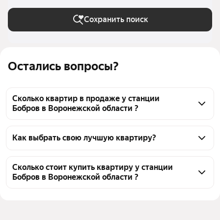
Сохранить поиск
Остались вопросы?
Сколько квартир в продаже у станции
Бобров в Воронежской области ?
На Яндекс Недвижимости в продаже у станции 
Бобров в Воронежской области 285 квартир, из них 
Как выбрать свою лучшую квартиру?
1 объявление от собственников, 1 объявление от 
Чтобы купить квартиру рядом с прудом у станции 
агентств, 283 объявления от застройщиков
Бобров, воспользуйтесь тепловой картой для 
Сколько стоит купить квартиру у станции
Бобров в Воронежской области ?
оценки инфраструктуры и транспортной 
доступности в выбранном районе у станции Бобров 
Цена за 
78 730 — 123 920 ₽
в Воронежской области
квадратный 
Для легкого выбора подходящей квартиры в 
метр