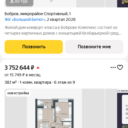
3D-тур
Бобров
,
микрорайон Спортивный
,
1
ЖК «Большой Битюг»
, 2 квартал 2028
Жилой дом комфорт-класса в Боброве Комплекс состоит из
четырех кирпичных домов с концепцией безбарьерной среды,
которая обеспечивает безопасность детей, удобство для
пожилых людей и родителей с колясками. Функциональное
Позвонить
Позвоните мне
использование квадратных
3 752 644
₽
от 15 749 ₽ в месяц
38,1 м²
1-комн. квартира
6 этаж из 9
новостройка