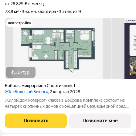
от 28 829 ₽ в месяц
78,8 м²
3-комн. квартира
3 этаж из 9
новостройка
3D-тур
Бобров
,
микрорайон Спортивный
,
1
ЖК «Большой Битюг»
, 2 квартал 2028
Жилой дом комфорт-класса в Боброве Комплекс состоит из
четырех кирпичных домов с концепцией безбарьерной среды,
которая обеспечивает безопасность детей, удобство для
пожилых людей и родителей с колясками. Функциональное
Позвонить
Позвоните мне
использование квадратных