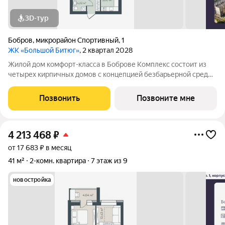
3D-тур
Бобров
,
микрорайон Спортивный
,
1
ЖК «Большой Битюг»
, 2 квартал 2028
Жилой дом комфорт-класса в Боброве Комплекс состоит из
четырех кирпичных домов с концепцией безбарьерной среды,
которая обеспечивает безопасность детей, удобство для
пожилых людей и родителей с колясками. Функциональное
Позвонить
Позвоните мне
использование квадратных
4 213 468
₽
от 17 683 ₽ в месяц
41 м²
2-комн. квартира
7 этаж из 9
новостройка