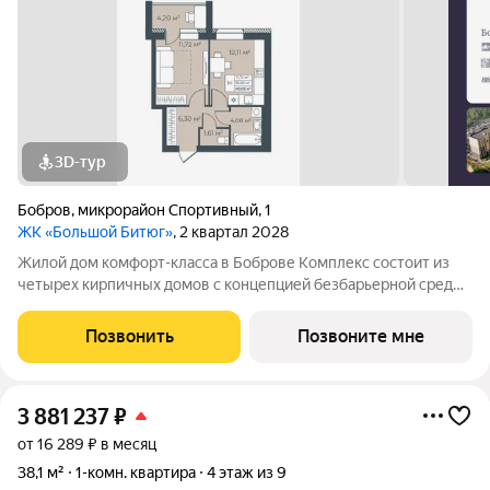
3D-тур
Бобров
,
микрорайон Спортивный
,
1
ЖК «Большой Битюг»
, 2 квартал 2028
Жилой дом комфорт-класса в Боброве Комплекс состоит из
четырех кирпичных домов с концепцией безбарьерной среды,
которая обеспечивает безопасность детей, удобство для
пожилых людей и родителей с колясками. Функциональное
Позвонить
Позвоните мне
использование квадратных
3 881 237
₽
от 16 289 ₽ в месяц
38,1 м²
1-комн. квартира
4 этаж из 9