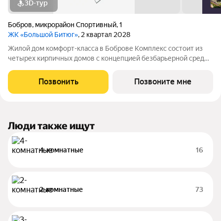
3D-тур
Бобров
,
микрорайон Спортивный
,
1
ЖК «Большой Битюг»
, 2 квартал 2028
Жилой дом комфорт-класса в Боброве Комплекс состоит из
четырех кирпичных домов с концепцией безбарьерной среды,
которая обеспечивает безопасность детей, удобство для
пожилых людей и родителей с колясками. Функциональное
Позвонить
Позвоните мне
использование квадратных
Люди также ищут
4-комнатные
16
2-комнатные
73