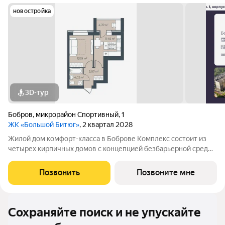
новостройка
3D-тур
Бобров
,
микрорайон Спортивный
,
1
ЖК «Большой Битюг»
, 2 квартал 2028
Жилой дом комфорт-класса в Боброве Комплекс состоит из
четырех кирпичных домов с концепцией безбарьерной среды,
которая обеспечивает безопасность детей, удобство для
пожилых людей и родителей с колясками. Функциональное
Позвонить
Позвоните мне
использование квадратных
Сохраняйте поиск и не упускайте