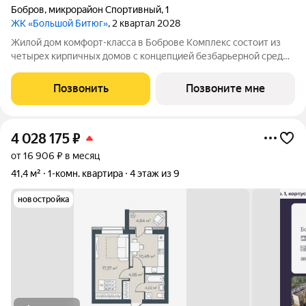
Бобров
,
микрорайон Спортивный
,
1
ЖК «Большой Битюг»
, 2 квартал 2028
Жилой дом комфорт-класса в Боброве Комплекс состоит из
четырех кирпичных домов с концепцией безбарьерной среды,
которая обеспечивает безопасность детей, удобство для
пожилых людей и родителей с колясками. Функциональное
Позвонить
Позвоните мне
использование квадратных
4 028 175
₽
от 16 906 ₽ в месяц
41,4 м²
1-комн. квартира
4 этаж из 9
новостройка