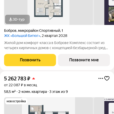
3D-тур
Бобров
,
микрорайон Спортивный
,
1
ЖК «Большой Битюг»
, 2 квартал 2028
Жилой дом комфорт-класса в Боброве Комплекс состоит из
четырех кирпичных домов с концепцией безбарьерной среды,
которая обеспечивает безопасность детей, удобство для
пожилых людей и родителей с колясками. Функциональное
Позвонить
Позвоните мне
использование квадратных
5 262 783
₽
от 22 087 ₽ в месяц
58,5 м²
2-комн. квартира
3 этаж из 9
новостройка