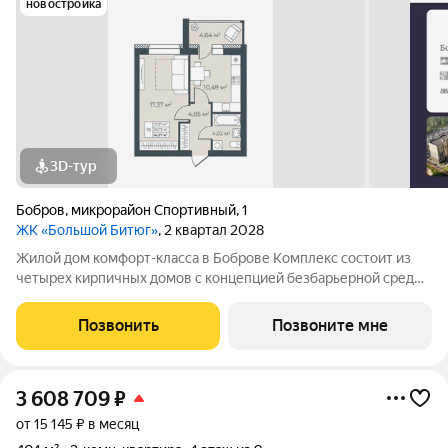
новостройка
3D-тур
Бобров
,
микрорайон Спортивный
,
1
ЖК «Большой Битюг»
, 2 квартал 2028
Жилой дом комфорт-класса в Боброве Комплекс состоит из
четырех кирпичных домов с концепцией безбарьерной среды,
которая обеспечивает безопасность детей, удобство для
пожилых людей и родителей с колясками. Функциональное
Позвонить
Позвоните мне
использование квадратных
3 608 709
₽
от 15 145 ₽ в месяц